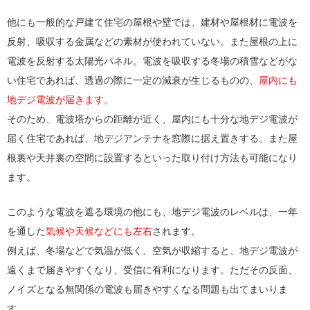
他にも一般的な戸建て住宅の屋根や壁では、建材や屋根材に電波を
反射、吸収する金属などの素材が使われていない。また屋根の上に
電波を反射する太陽光パネル。電波を吸収する冬場の積雪などがな
い住宅であれば、透過の際に一定の減衰が生じるものの、
屋内にも
地デジ電波が届きます。
そのため、電波塔からの距離が近く、屋内にも十分な地デジ電波が
届く住宅であれば、地デジアンテナを窓際に据え置きする。また屋
根裏や天井裏の空間に設置するといった取り付け方法も可能になり
ます。
このような電波を遮る環境の他にも、地デジ電波のレベルは、一年
を通した
気候や天候などにも左右
されます。
例えば、冬場などで気温が低く、空気が収縮すると、地デジ電波が
遠くまで届きやすくなり、受信に有利になります。ただその反面、
ノイズとなる無関係の電波も届きやすくなる問題も出てまいりま
す。