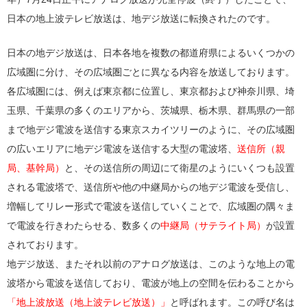
日本の地上波テレビ放送は、地デジ放送に転換されたのです。
日本の地デジ放送は、日本各地を複数の都道府県によるいくつかの
広域圏に分け、その広域圏ごとに異なる内容を放送しております。
各広域圏には、例えば東京都に位置し、東京都および神奈川県、埼
玉県、千葉県の多くのエリアから、茨城県、栃木県、群馬県の一部
まで地デジ電波を送信する東京スカイツリーのように、その広域圏
の広いエリアに地デジ電波を送信する大型の電波塔、
送信所（親
局、基幹局）
と、その送信所の周辺にて衛星のようにいくつも設置
される電波塔で、送信所や他の中継局からの地デジ電波を受信し、
増幅してリレー形式で電波を送信していくことで、広域圏の隅々ま
で電波を行きわたらせる、数多くの
中継局（サテライト局）
が設置
されております。
地デジ放送、またそれ以前のアナログ放送は、このような地上の電
波塔から電波を送信しており、電波が地上の空間を伝わることから
「地上波放送（地上波テレビ放送）」
と呼ばれます。この呼び名は