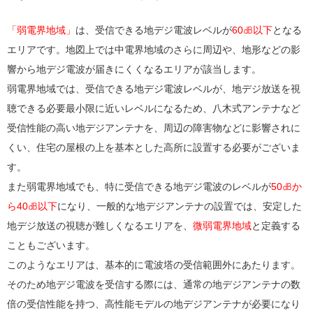
「弱電界地域」
は、受信できる地デジ電波レベルが
60㏈以下
となる
エリアです。地図上では中電界地域のさらに周辺や、地形などの影
響から地デジ電波が届きにくくなるエリアが該当します。
弱電界地域では、受信できる地デジ電波レベルが、地デジ放送を視
聴できる必要最小限に近いレベルになるため、八木式アンテナなど
受信性能の高い地デジアンテナを、周辺の障害物などに影響されに
くい、住宅の屋根の上を基本とした高所に設置する必要がございま
す。
また弱電界地域でも、特に受信できる地デジ電波のレベルが
50㏈か
ら40㏈以下
になり、一般的な地デジアンテナの設置では、安定した
地デジ放送の視聴が難しくなるエリアを、
微弱電界地域
と定義する
こともございます。
このようなエリアは、基本的に電波塔の受信範囲外にあたります。
そのため地デジ電波を受信する際には、通常の地デジアンテナの数
倍の受信性能を持つ、高性能モデルの地デジアンテナが必要になり