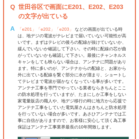
Q
世田谷区で画面にE201、E202、E203
の文字が出ている
A
「e201」「e202」「e203」
などの画面が出ている時
は、地デジの電波がテレビまで届いていない可能性が高
いです。まずはテレビの後ろの配線が抜けていないか、
緩んでいないか確認して下さい。その時に配線の芯が曲
がっていないかも確認して下さい。最後にチャンネルス
キャンをしても映らない場合は、アンテナに問題があり
ます。特に多いのが、アンテナからの配線と、お家から
外に出ている配線を繋ぐ部分に水が溜まり、ショートし
てテレビまで電波が届かなくなっている事が多いです。
アンテナ工事を専門でやっている業者ならきちんとここ
の防水処理を行っていますが、たまにしか工事をしない
家電量販店の職人や、地デジ移行の時に地方から応援で
アンテナ工事をしていた電気屋さんはきちんと防水処理
を行っていない場合が多いです。あさひアンテナでは工
事に自信がありますので、お客様に安心して頂く為工事
保証はアンテナ工事業界最長の10年間致します。