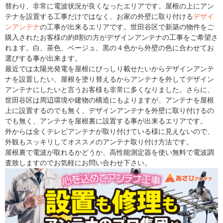
替わり、非常に電波状況が良くなったエリアです。屋根の上にアン
テナを設置する工事だけではなく、お家の外壁に取り付ける
デザイ
ンアンテナ
の工事が出来るエリアです。世田谷区で新築の物件をご
購入されたお客様の約8割の方がデザインアンテナの工事をご希望さ
れます。白、茶色、ベージュ、黒の４色から外壁の色に合わせてお
選びする事が出来ます。
最近では太陽光発電を屋根にびっしり載せたいからデザインアンテ
ナを設置したい、屋根を塗り替えるからアンテナを外してデザイン
アンテナにしたいと言うお客様も非常に多くなりました。さらに、
世田谷区は周辺環境や建物の構造にもよりますが、アンテナを屋根
上に設置するのでも無く、デザインアンテナを外壁に取り付けるの
でも無く、アンテナを屋根裏に設置する事が出来るエリアです。
外からは全くテレビアンテナが取り付けている様に見えないので、
外観もスッキリしてオススメのアンテナ取り付け方法です。
屋根裏で電波が取れるかどうか、高性能測定器を使い無料で電波調
査致しますのでお気軽にお問い合わせ下さい。