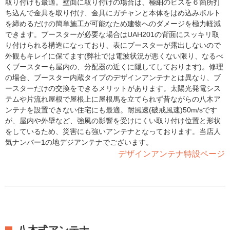
取り付けも最適。壁面に取り付けの場合は、極細のビスを６箇所打
ち込んで金具を取り付け、金具にガチャンと本体をはめ込みボルト
を締めるだけの簡単施工が可能なため建物へのダメージを極力軽減
できます。ブースターが必要な場合はUAH201の背面にスッキリ取
り付けられる構造になっており、表にブースターが露出しないので
外観もキレイに保てます(弊社では電波状況が悪くない限り、なるべ
くブースターも屋内の、分配器の近くに隠してしております)。修理
の場合、ブースター内蔵タイプのデザインアンテナとは異なり、ブ
ースターだけの交換をできるメリットがあります。太陽光発電シス
テムや片流れ屋根で屋根上に屋根馬を立てられず昔ながらの八木ア
ンテナを設置できない住宅にも最適。耐風速(破戒風速)50m/sです
が、屋内や外壁など、強風の影響を受けにくい取り付け位置と形状
をしているため、災害にも強いアンテナとなっております。当店人
気ナンバー1の地デジアンテナでございます。
デザインアンテナ特設ページ
八木式アンテナ