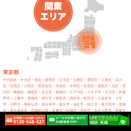
東京都
千代田区
・
中央区
・
港区
・
新宿区
・
文京区
・
台東区
・
墨田区
・
江東区
・
品川
区
・
目黒区
・
大田区
・
世田谷区
・
渋谷区
・
中野区
・
杉並区
・
豊島区
・
北区
・
荒
川区
・
板橋区
・
練馬区
・
足立区
・
葛飾区
・
江戸川区
・
八王子市
・
立川市
・
武蔵
野市
・
三鷹市
・
青梅市
・
府中市
・
昭島市
・
調布市
・
町田市
・
小金井市
・
小平
市
・
日野市
・
東村山市
・
国分寺市
・
国立市
・
福生市
・
狛江市
・
東大和市
・
清瀬
市
・
東久留米市
・
武蔵村山市
・
多摩市
・
稲城市
・
羽村市
・
あきる野市
・
西東京
市
・
瑞穂町
・
日の出町
・
檜原村
・
奥多摩町
神奈川県