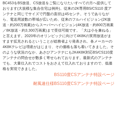
BC453をBS放送、CS放送をご覧になりたいすべての方へ提供して
おります(大規模な集合住宅は例外)。従来の2K専用BS/CS110 度ア
ンテナと同じでサイズで円盤の直径は45センチ。そうでありなが
ら、電送周波数の帯域が広いため、従来のフルハイビジョン(2K放
送・約200万画素)からスーパーハイビジョン(4K放送・約800万画素
／8K放送・約3,300万画素)まで受信可能です。「大は小を兼ねる」
と言えます。2020年のオリンピックに向けて4K8Kの実用放送がま
すます拡充されるということが総務省より発表され、各メーカーの
4K8Kテレビは増産がはじまり、その価格も落ち着いてきました。そ
のような状況のなか、あさひアンテナにも2K4K8K対応BS/CS110度
アンテナの問合せが数多く寄せられております。最新式のアンテナ
でも、大量仕入れでコストをおさえて仕入れておりますので、低価
格を実現できました。
BS110度CSアンテナ特設ページ
耐風速仕様BS110度CSアンテナ特設ページ