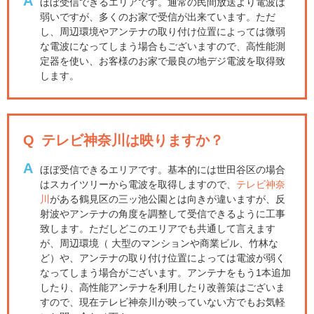
A
ほぼ受信できるエリアです。通常の民間放送より電波は
弱いですが、多くのお家で受信が出来ています。ただ
し、周辺環境やアンテナの取り付け位置によっては微弱
な電波になってしまう場合もございますので、高性能測
定器を使い、お客様のお家で最良の地デジ電波を取得致
します。
Q
テレビ神奈川は映りますか？
A
ほぼ受信できるエリアです。基本的には世田谷区の場合
はスカイツリーから電波を取得しますので、
テレビ神奈
川
がある鶴見区の三ッ池公園とは向きが違いますが、反
射波やアンテナの角度を調整して受信できるように工事
致します。ただしどこのエリアでも共通して言えます
が、周辺環境（ 大型のマンションや商業ビル、竹林な
ど）や、アンテナの取り付け位置によっては電波が弱く
なってしまう場合がございます。アンテナをもう1本追加
したり、高性能アンテナを利用したり改善策はございま
すので、現在テレビ神奈川が映っていない方でもお気軽