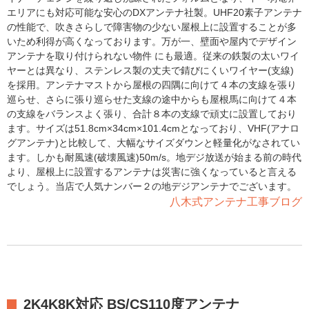
エリアにも対応可能な安心のDXアンテナ社製。UHF20素子アンテナ
の性能で、吹きさらしで障害物の少ない屋根上に設置することが多
いため利得が高くなっております。万が一、壁面や屋内でデザイン
アンテナを取り付けられない物件 にも最適。従来の鉄製の太いワイ
ヤーとは異なり、ステンレス製の丈夫で錆びにくいワイヤー(支線)
を採用。アンテナマストから屋根の四隅に向けて４本の支線を張り
巡らせ、さらに張り巡らせた支線の途中からも屋根馬に向けて４本
の支線をバランスよく張り、合計８本の支線で頑丈に設置しており
ます。サイズは51.8cm×34cm×101.4cmとなっており、VHF(アナロ
グアンテナ)と比較して、大幅なサイズダウンと軽量化がなされてい
ます。しかも耐風速(破壊風速)50m/s。地デジ放送が始まる前の時代
より、屋根上に設置するアンテナは災害に強くなっていると言える
でしょう。当店で人気ナンバー２の地デジアンテナでございます。
八木式アンテナ工事ブログ
2K4K8K対応 BS/CS110度アンテナ