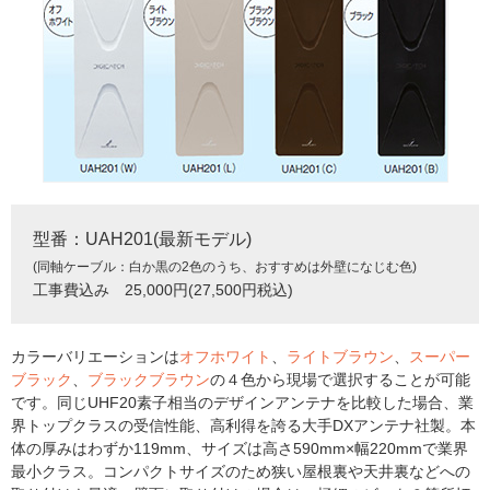
型番：UAH201(最新モデル)
(同軸ケーブル：白か黒の2色のうち、おすすめは外壁になじむ色)
工事費込み 25,000円(27,500円税込)
カラーバリエーションは
オフホワイト
、
ライトブラウン
、
スーパー
ブラック
、
ブラックブラウン
の４色から現場で選択することが可能
です。同じUHF20素子相当のデザインアンテナを比較した場合、業
界トップクラスの受信性能、高利得を誇る大手DXアンテナ社製。本
体の厚みはわずか119mm、サイズは高さ590mm×幅220mmで業界
最小クラス。コンパクトサイズのため狭い屋根裏や天井裏などへの