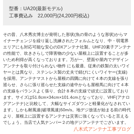
型番：UA20(最新モデル)
工事費込み 22,000円(24,200円税込)
その昔、八木秀次博士が発明した形状(魚の骨のような形状)からマ
イナーチェンジを繰り返し洗練されたフォルムとなり、中・弱電界
エリアにも対応可能な安心のDXアンテナ社製。UHF20素子アンテナ
の性能で、吹きさらしで障害物の少ない屋根上に設置することが多
いため利得が高くなっております。万が一、壁面や屋内でデザイン
アンテナを取り付けられない物件 にも最適。従来の鉄製の太いワイ
ヤーとは異なり、ステンレス製の丈夫で錆びにくいワイヤー(支線)
を採用。アンテナマストから屋根の四隅に向けて４本の支線を張り
巡らせ、さらに張り巡らせた支線の途中からも屋根馬に向けて４本
の支線をバランスよく張り、合計８本の支線で頑丈に設置しており
ます。サイズは51.8cm×34cm×101.4cmとなっており、VHF(アナロ
グアンテナ)と比較して、大幅なサイズダウンと軽量化がなされてい
ます。しかも耐風速(破壊風速)50m/s。地デジ放送が始まる前の時代
より、屋根上に設置するアンテナは災害に強くなっていると言える
でしょう。当店で人気ナンバー２の地デジアンテナでございます。
八木式アンテナ工事ブログ