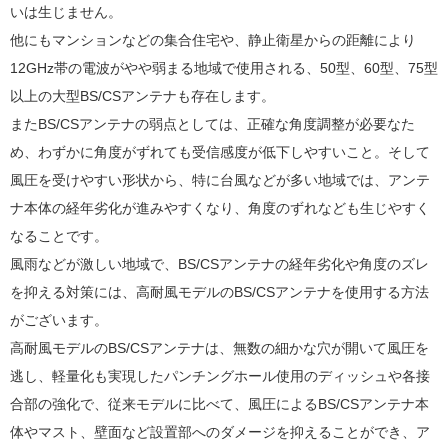
いは生じません。
他にもマンションなどの集合住宅や、静止衛星からの距離により
12GHz帯の電波がやや弱まる地域で使用される、50型、60型、75型
以上の大型BS/CSアンテナも存在します。
またBS/CSアンテナの弱点としては、正確な角度調整が必要なた
め、わずかに角度がずれても受信感度が低下しやすいこと。そして
風圧を受けやすい形状から、特に台風などが多い地域では、アンテ
ナ本体の経年劣化が進みやすくなり、角度のずれなども生じやすく
なることです。
風雨などが激しい地域で、BS/CSアンテナの経年劣化や角度のズレ
を抑える対策には、高耐風モデルのBS/CSアンテナを使用する方法
がございます。
高耐風モデルのBS/CSアンテナは、無数の細かな穴が開いて風圧を
逃し、軽量化も実現したパンチングホール使用のディッシュや各接
合部の強化で、従来モデルに比べて、風圧によるBS/CSアンテナ本
体やマスト、壁面など設置部へのダメージを抑えることができ、ア