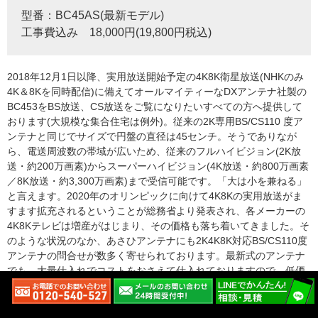
型番：BC45AS(最新モデル)
工事費込み 18,000円(19,800円税込)
2018年12月1日以降、実用放送開始予定の4K8K衛星放送(NHKのみ
4K＆8Kを同時配信)に備えてオールマイティーなDXアンテナ社製の
BC453をBS放送、CS放送をご覧になりたいすべての方へ提供して
おります(大規模な集合住宅は例外)。従来の2K専用BS/CS110 度ア
ンテナと同じでサイズで円盤の直径は45センチ。そうでありなが
ら、電送周波数の帯域が広いため、従来のフルハイビジョン(2K放
送・約200万画素)からスーパーハイビジョン(4K放送・約800万画素
／8K放送・約3,300万画素)まで受信可能です。「大は小を兼ねる」
と言えます。2020年のオリンピックに向けて4K8Kの実用放送がま
すます拡充されるということが総務省より発表され、各メーカーの
4K8Kテレビは増産がはじまり、その価格も落ち着いてきました。そ
のような状況のなか、あさひアンテナにも2K4K8K対応BS/CS110度
アンテナの問合せが数多く寄せられております。最新式のアンテナ
でも、大量仕入れでコストをおさえて仕入れておりますので、低価
格を実現できました。
BS110度CSアンテナ特設ページ