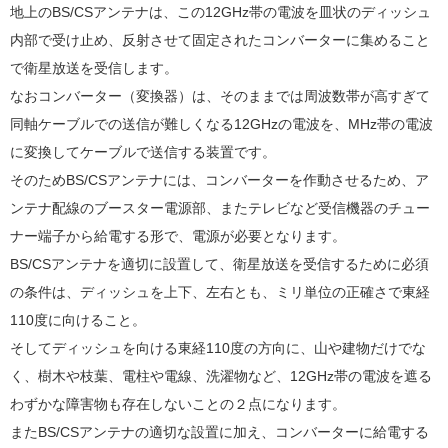
地上のBS/CSアンテナは、この12GHz帯の電波を皿状のディッシュ
内部で受け止め、反射させて固定されたコンバーターに集めること
で衛星放送を受信します。
なおコンバーター（変換器）は、そのままでは周波数帯が高すぎて
同軸ケーブルでの送信が難しくなる12GHzの電波を、MHz帯の電波
に変換してケーブルで送信する装置です。
そのためBS/CSアンテナには、コンバーターを作動させるため、ア
ンテナ配線のブースター電源部、またテレビなど受信機器のチュー
ナー端子から給電する形で、電源が必要となります。
BS/CSアンテナを適切に設置して、衛星放送を受信するために必須
の条件は、ディッシュを上下、左右とも、ミリ単位の正確さで東経
110度に向けること。
そしてディッシュを向ける東経110度の方向に、山や建物だけでな
く、樹木や枝葉、電柱や電線、洗濯物など、12GHz帯の電波を遮る
わずかな障害物も存在しないことの２点になります。
またBS/CSアンテナの適切な設置に加え、コンバーターに給電する