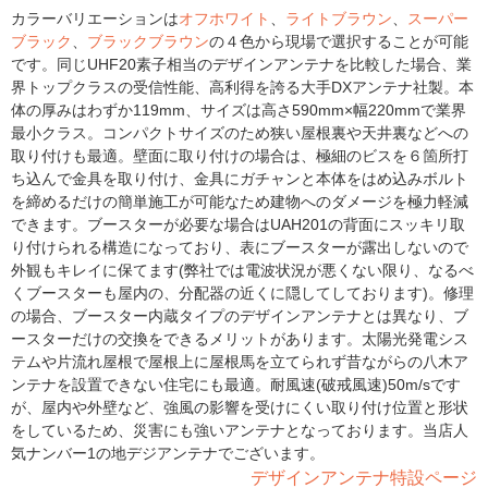
カラーバリエーションは
オフホワイト
、
ライトブラウン
、
スーパー
ブラック
、
ブラックブラウン
の４色から現場で選択することが可能
です。同じUHF20素子相当のデザインアンテナを比較した場合、業
界トップクラスの受信性能、高利得を誇る大手DXアンテナ社製。本
体の厚みはわずか119mm、サイズは高さ590mm×幅220mmで業界
最小クラス。コンパクトサイズのため狭い屋根裏や天井裏などへの
取り付けも最適。壁面に取り付けの場合は、極細のビスを６箇所打
ち込んで金具を取り付け、金具にガチャンと本体をはめ込みボルト
を締めるだけの簡単施工が可能なため建物へのダメージを極力軽減
できます。ブースターが必要な場合はUAH201の背面にスッキリ取
り付けられる構造になっており、表にブースターが露出しないので
外観もキレイに保てます(弊社では電波状況が悪くない限り、なるべ
くブースターも屋内の、分配器の近くに隠してしております)。修理
の場合、ブースター内蔵タイプのデザインアンテナとは異なり、ブ
ースターだけの交換をできるメリットがあります。太陽光発電シス
テムや片流れ屋根で屋根上に屋根馬を立てられず昔ながらの八木ア
ンテナを設置できない住宅にも最適。耐風速(破戒風速)50m/sです
が、屋内や外壁など、強風の影響を受けにくい取り付け位置と形状
をしているため、災害にも強いアンテナとなっております。当店人
気ナンバー1の地デジアンテナでございます。
デザインアンテナ特設ページ