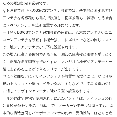
ための電源設定も必要です。
なお戸建て住宅へのBS/CSアンテナ設置では、基本的にまず地デジ
アンテナを各機種から選んで設置し、衛星放送もご試聴になる場合
にBS/CSアンテナを追加設置する形になります。
一般的なBS/CSアンテナ追加設置の位置は、八木式アンテナやユニ
コーンアンテナを設置する場合は、主に屋根の上などの同じマスト
で、地デジアンテナの少し下に設置されます。
この場合は高さを確保できるため、周辺の障害物に影響を受けにく
く、正確な角度調整を行いやすい。また配線も地デジアンテナと一
緒にまとめることができるメリットが生じます。
他にも壁面などにデザインアンテナを設置する場合には、やはり屋
根の上のマストや壁面、ベランダの手すりなどで、衛星放送の受信
に適してデザインアンテナに近い位置へ設置されます。
一般の戸建て住宅で使用されるBS/CSアンテナは、ディッシュの有
効直径が45センチの「45型」で、メーカーやモデルは違っても、基
本的な構造は同じパラボラアンテナのため、受信性能にほとんど違