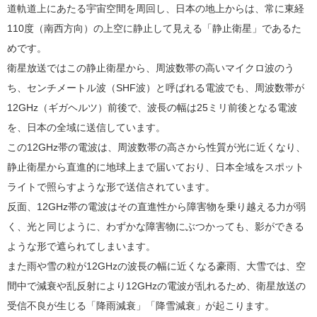
道軌道上にあたる宇宙空間を周回し、日本の地上からは、常に東経
110度（南西方向）の上空に静止して見える「静止衛星」であるた
めです。
衛星放送ではこの静止衛星から、周波数帯の高いマイクロ波のう
ち、センチメートル波（SHF波）と呼ばれる電波でも、周波数帯が
12GHz（ギガヘルツ）前後で、波長の幅は25ミリ前後となる電波
を、日本の全域に送信しています。
この12GHz帯の電波は、周波数帯の高さから性質が光に近くなり、
静止衛星から直進的に地球上まで届いており、日本全域をスポット
ライトで照らすような形で送信されています。
反面、12GHz帯の電波はその直進性から障害物を乗り越える力が弱
く、光と同じように、わずかな障害物にぶつかっても、影ができる
ような形で遮られてしまいます。
また雨や雪の粒が12GHzの波長の幅に近くなる豪雨、大雪では、空
間中で減衰や乱反射により12GHzの電波が乱れるため、衛星放送の
受信不良が生じる「降雨減衰」「降雪減衰」が起こります。