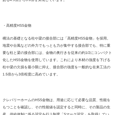
・高精度HSS金物
構法の基礎となる柱や梁の接合部には「高精度HSS金物」を採用。
地震や台風などの外力でもっとも力が集中する接合部でも、特に重
要な柱と梁の接合部には、金物の奥行きを従来の約1/2にコンパクト
化したHSS金物を使用しています。これにより木材の強度を下げる
柱や梁の欠損を最小限に抑え、接合部の強度を一般的な在来工法の
1.5倍から3倍程度に高めています。
クレバリーホームのHSS金物は、用途に応じて必要な品質、性能を
もつことを確認し、その性能値を認定すると同時に、その製品の生
産、供給体制に係る認定を行う制度「Sマーク認定」を取得してい