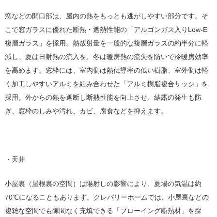
窓などの開口部は、屋内の熱をもっとも逃がしやすい部分です。そ
こで窓ガラスに優れた断熱・遮熱性能の「アルゴンガス入りLow-E
複層ガラス」を採用。熱放射量を一般的な複層ガラスの約半分に軽
減し、夏は日射熱の流入を、冬は暖房熱の流失を防いで冷暖房効率
を高めます。窓枠には、室内側は熱伝導率の低い樹脂、室外側は軽
く加工しやすいアルミを組み合わせた「アルミ樹脂複合サッシ」を
採用。外からの熱を遮断し断熱性能を向上させ、結露の発生も防
ぎ、窓枠のしみや汚れ、カビ、腐食などを抑えます。
・天井
小屋裏（屋根裏の空間）は陽射しの影響により、夏場の気温は約
70℃になることもあります。クレバリーホームでは、小屋裏などの
複雑な空間でも隙間なく充填できる「ブローイング断熱材」を採