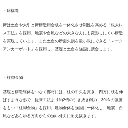
・床構造
床は土台や大引と床構造用合板を一体化させ剛性を高める「根太レ
ス工法」を採用。地震や台風などの大きな力にも変形しにくい構造
を実現しています。また土台の断面欠損を最小限にできる「マーク
アンカーボルト」を採用し、基礎と土台を強固に接合します。
・柱脚金物
基礎と構造躯体をつなぐ部材には、柱の中央を貫き、四方に枝を伸
ばすような形で、従来工法より約2倍の引き抜き耐力、30kNの強度
をもつ「柱脚金物」を採用。建物全体を強固に一体化し、地震、台
風などあらゆる方向からの強い外力に耐え抜きます。