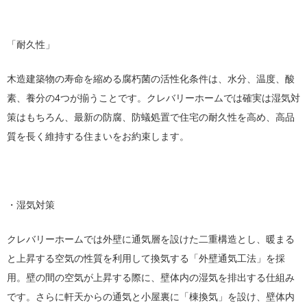
「耐久性」
木造建築物の寿命を縮める腐朽菌の活性化条件は、水分、温度、酸
素、養分の4つが揃うことです。クレバリーホームでは確実は湿気対
策はもちろん、最新の防腐、防蟻処置で住宅の耐久性を高め、高品
質を長く維持する住まいをお約束します。
・湿気対策
クレバリーホームでは外壁に通気層を設けた二重構造とし、暖まる
と上昇する空気の性質を利用して換気する「外壁通気工法」を採
用。壁の間の空気が上昇する際に、壁体内の湿気を排出する仕組み
です。さらに軒天からの通気と小屋裏に「棟換気」を設け、壁体内