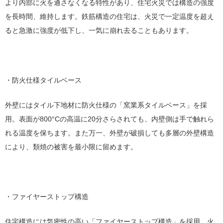
より内部に火を通さなくなる特性があり、住宅火災では構造の強度
を長時間、維持します。鉄筋構造の住宅は、火災で一定温度を超え
ると急激に強度が低下し、一気に崩れ去ることもあります。
・防火仕様タイルベース
外壁にはタイル下地材に防火仕様の「窯業系タイルベース」を採
用。表面が800°Cの高温に20分さらされても、内壁側は手で触れら
れる温度を保ちます。また万一、外壁が破損しても多層の外壁構造
により、類焼の被害を最小限に留めます。
・ファイヤーストップ構造
住宅構造には気密性の高い「ファイヤーストップ構造」を採用。火