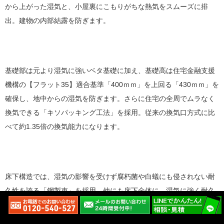
から上がった湿気と、小屋裏にこもりがちな熱気をスムーズに排
出。建物の内部結露を防ぎます。
基礎部は元より湿気に強いベタ基礎に加え、基礎高は住宅金融支援
機構の【フラット35】適合基準「400ｍｍ」を上回る「430ｍｍ」を
確保し、地中からの湿気を防ぎます。さらに住宅の全周でムラなく
換気できる「キソパッキング工法」を採用。従来の換気口方式に比
べて約1.35倍の換気能力になります。
床下構造では、湿気の影響を受けず腐朽菌や白蟻にも侵されない耐
久性を誇る「鋼製束」を採用。他にも床下全体に、湿気に強く耐久
性の高い部材を採用して、高い強度と断熱性を持続する床下構造を
実現しています。