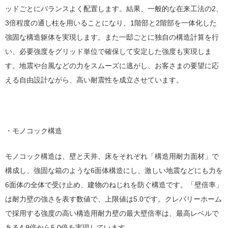
ッドごとにバランスよく配置します。結果、一般的な在来工法の2、
3倍程度の通し柱を用いることになり、1階部と2階部を一体化した
強固な構造躯体を実現します。また一邸ごとに独自の構造計算を行
い、必要強度をグリッド単位で確保して安定した強度も実現しま
す。地震や台風などの力をスムーズに逃がし、お客さまの要望に応
える自由設計ながら、高い耐震性を成立させています。
・モノコック構造
モノコック構造は、壁と天井、床をそれぞれ「構造用耐力面材」で
構成し、強固な箱のような6面体構造にし、激しい地震などにも力を
6面体の全体で受け止め、建物のねじれを防ぐ構造です。「壁倍率」
は耐力壁の強さを表す数値で、上限値は5.0です。クレバリーホーム
で採用する強度の高い構造用耐力壁の最大壁倍率は、最高レベルで
ある4.9倍から5.0倍を実現しています。