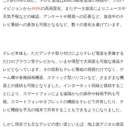
この約70年の間に、テレビ放送はBS/CS衛星放送の視聴や、フルハ
イビジョンから
4K8K
の高画質化、またデータ放送によりニュースや
天気予報などの確認、アンケートや懸賞への応募など、放送中のテ
レビ番組への参加も可能となるなど、数々の進化を遂げています。
テレビ本体も、ただアンテナ取り付けによりテレビ電波を受像する
だけのブラウン管テレビから、いまや薄型で大画面も可能な液晶テ
レビとなっています。その役割もテレビ番組の視聴だけでなく、ゲ
ーム機や各種録画機器、スティック型パソコンなど、さまざまな機
器との接続も可能となりました。インターネット回線と接続するこ
とにより、スマートフォンによる遠隔からの操作や録画予約も可
能。スマートフォンやタブレットの機能をテレビで共有したり、テ
レビ機能を手元の端末で共有することもできるようになりました。
しかし現在でも主なテレビの使い道といえば、地上波デジタル放送