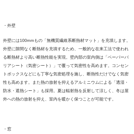
・外壁
外壁には100mmもの「無機質繊維系断熱材マット」を充填します。
外壁に隙間なく断熱材を充填するため、一般的な在来工法で使われ
る断熱材より高い断熱性能を実現。壁内部の室内側は「ベーパーバ
リアシート（気密シート）」で覆って気密性を高めます。コンセン
トボックスなどにも丁寧な気密処理を施し、断熱性だけでなく気密
性も高めます。また熱の放射を抑えるアルミニウムによる「透湿・
防水・遮熱シート」も採用。夏は輻射熱を反射して涼しく、冬は屋
外への熱の放射を抑え、室内を暖かく保つことが可能です。
・窓