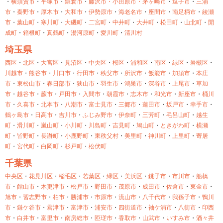
・
横須賀市
・
平塚市
・
鎌倉市
・
藤沢市・
小田原市・
茅ヶ崎市
・
逗子市
・
三浦
市
・
秦野市
・
厚木市
・
大和市
・
伊勢原市
・
海老名市
・
座間市
・
南足柄市
・
綾瀬
市
・
葉山町
・
寒川町
・
大磯町
・
二宮町
・
中井町
・
大井町
・
松田町
・
山北町
・
開
成町
・
箱根町
・
真鶴町
・
湯河原町
・
愛川町
・
清川村
埼玉県
西区
・
北区
・
大宮区
・
見沼区
・
中央区
・
桜区
・
浦和区
・
南区
・
緑区
・
岩槻区
・
川越市
・
熊谷市
・
川口市
・
行田市
・
秩父市
・
所沢市
・
飯能市
・
加須市
・
本庄
市
・
東松山市
・
春日部市
・
狭山市
・
羽生市
・
鴻巣市
・
深谷市
・
上尾市
・
草加
市
・
越谷市
・
蕨市
・
戸田市
・
入間市
・
朝霞市
・
志木市
・
和光市
・
新座市
・
桶川
市
・
久喜市
・
北本市
・
八潮市
・
富士見市
・
三郷市
・
蓮田市
・
坂戸市
・
幸手市
・
鶴ヶ島市
・
日高市
・
吉川市
・
ふじみ野市
・
伊奈町
・
三芳町
・
毛呂山町
・
越生
町
・
滑川町
・
嵐山町
・
小川町
・
川島町
・
吉見町
・
鳩山町
・
ときがわ町
・
横瀬
町
・
皆野町
・
長瀞町
・
小鹿野町
・
東秩父村
・
美里町
・
神川町
・
上里町
・
寄居
町
・
宮代町
・
白岡町
・
杉戸町
・
松伏町
千葉県
中央区
・
花見川区
・
稲毛区
・
若葉区
・
緑区
・
美浜区
・
銚子市
・
市川市
・
船橋
市
・
館山市
・
木更津市
・
松戸市
・
野田市
・
茂原市
・
成田市
・
佐倉市
・
東金市
・
旭市
・
習志野市
・
柏市
・
勝浦市
・
市原市
・
流山市
・
八千代市
・
我孫子市
・
鴨川
市
・
鎌ケ谷市
・
君津市
・
富津市
・
浦安市
・
四街道市
・
袖ケ浦市
・
八街市
・
印西
市
・
白井市
・
富里市
・
南房総市
・
匝瑳市
・
香取市
・
山武市
・
いすみ市
・
酒々井