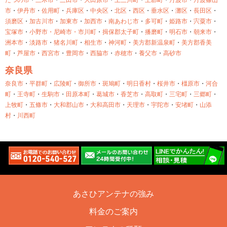
たつの市
・
三木市
・
三田市
・
大田原市
・
上三川町
・
上郡町
・
丹波市
・
丹波篠山
市
・
伊丹市
・
佐用町
・
兵庫区
・
中央区
・
北区
・
西区
・
垂水区
・
灘区
・
長田区
・
須磨区
・
加古川市
・
加東市
・
加西市
・
南あわじ市
・
多可町
・
姫路市
・
宍粟市
・
宝塚市
・
小野市・
尼崎市・
市川町
・
揖保郡太子町
・
播磨町
・
明石市
・
朝来市
・
洲本市
・
淡路市
・
猪名川町
・
相生市
・
神河町
・
美方郡新温泉町
・
美方郡香美
町
・
芦屋市
・
西宮市
・
豊岡市
・
西脇市
・
赤穂市
・
養父市
・
高砂市
奈良県
奈良市
・
平群町
・
広陵町
・
御所市
・
斑鳩町
・
明日香村
・
桜井市
・
橿原市
・
河合
町
・
王寺町
・
生駒市
・
田原本町
・
葛城市
・
香芝市
・
高取町
・
三宅町
・
三郷町
・
上牧町
・
五條市
・
大和郡山市
・
大和高田市
・
天理市
・
宇陀市
・
安堵町
・
山添
村
・
川西町
あさひアンテナの強み
料金のご案内