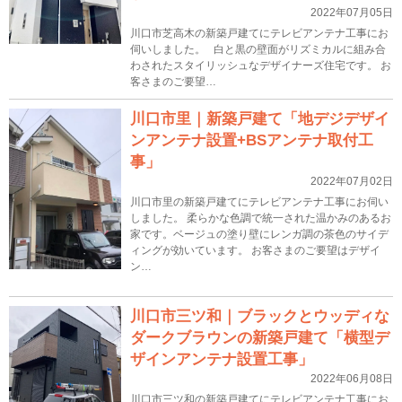
2022年07月05日
川口市芝高木の新築戸建てにテレビアンテナ工事にお
伺いしました。 白と黒の壁面がリズミカルに組み合
わされたスタイリッシュなデザイナーズ住宅です。 お
客さまのご要望…
川口市里｜新築戸建て「地デジデザイ
ンアンテナ設置+BSアンテナ取付工
事」
2022年07月02日
川口市里の新築戸建てにテレビアンテナ工事にお伺い
しました。 柔らかな色調で統一された温かみのあるお
家です。ベージュの塗り壁にレンガ調の茶色のサイデ
ィングが効いています。 お客さまのご要望はデザイ
ン…
川口市三ツ和｜ブラックとウッディな
ダークブラウンの新築戸建て「横型デ
ザインアンテナ設置工事」
2022年06月08日
川口市三ツ和の新築戸建てにテレビアンテナ工事にお