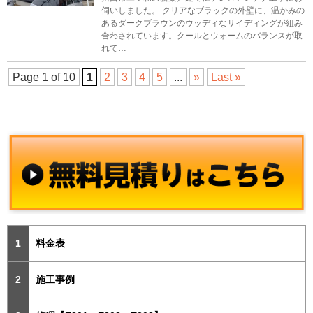
伺いしました。 クリアなブラックの外壁に、温かみの
あるダークブラウンのウッディなサイディングが組み
合わされています。クールとウォームのバランスが取
れて…
Page 1 of 10
1
2
3
4
5
...
»
Last »
料金表
施工事例