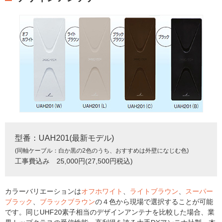
型番：UAH201(最新モデル)
(同軸ケーブル：白か黒の2色のうち、おすすめは外壁になじむ色)
工事費込み 25,000円(27,500円税込)
カラーバリエーションは
オフホワイト
、
ライトブラウン
、
スーパー
ブラック
、
ブラックブラウン
の４色から現場で選択することが可能
です。同じUHF20素子相当のデザインアンテナを比較した場合、業