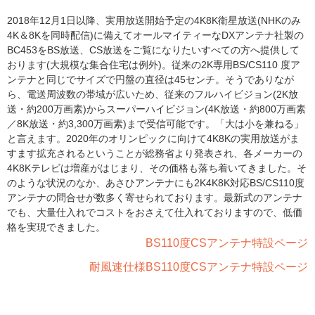
2018年12月1日以降、実用放送開始予定の4K8K衛星放送(NHKのみ
4K＆8Kを同時配信)に備えてオールマイティーなDXアンテナ社製の
BC453をBS放送、CS放送をご覧になりたいすべての方へ提供して
おります(大規模な集合住宅は例外)。従来の2K専用BS/CS110 度ア
ンテナと同じでサイズで円盤の直径は45センチ。そうでありなが
ら、電送周波数の帯域が広いため、従来のフルハイビジョン(2K放
送・約200万画素)からスーパーハイビジョン(4K放送・約800万画素
／8K放送・約3,300万画素)まで受信可能です。「大は小を兼ねる」
と言えます。2020年のオリンピックに向けて4K8Kの実用放送がま
すます拡充されるということが総務省より発表され、各メーカーの
4K8Kテレビは増産がはじまり、その価格も落ち着いてきました。そ
のような状況のなか、あさひアンテナにも2K4K8K対応BS/CS110度
アンテナの問合せが数多く寄せられております。最新式のアンテナ
でも、大量仕入れでコストをおさえて仕入れておりますので、低価
格を実現できました。
BS110度CSアンテナ特設ページ
耐風速仕様BS110度CSアンテナ特設ページ