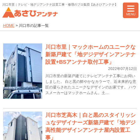
川口市里｜テレビ・地デジアンテナ設置工事・修理のプロ集団【あさひアンテナ】
MENU
HOME
>
川口市の記事一覧
川口市里｜マックホームのユニークな
新築戸建て「地デジデザインアンテナ
設置+BSアンテナ取付工事」
2022年07月12日
川口市里の新築戸建てにテレビアンテナ工事にお伺い
しました。 白と黒の鮮やかなカラーで、近未来的な意
匠の凝らされたユニークなデザインのお家です。 ハウ
スメーカーはマックホームさん。土…
川口市芝高木｜白と黒のスタイリッシ
ュなデザイナーズ新築戸建て「地デジ
高性能デザインアンテナ屋内設置工
事」