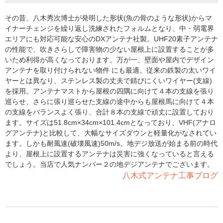
その昔、八木秀次博士が発明した形状(魚の骨のような形状)からマ
イナーチェンジを繰り返し洗練されたフォルムとなり、中・弱電界
エリアにも対応可能な安心のDXアンテナ社製。UHF20素子アンテナ
の性能で、吹きさらしで障害物の少ない屋根上に設置することが多
いため利得が高くなっております。万が一、壁面や屋内でデザイン
アンテナを取り付けられない物件 にも最適。従来の鉄製の太いワイ
ヤーとは異なり、ステンレス製の丈夫で錆びにくいワイヤー(支線)
を採用。アンテナマストから屋根の四隅に向けて４本の支線を張り
巡らせ、さらに張り巡らせた支線の途中からも屋根馬に向けて４本
の支線をバランスよく張り、合計８本の支線で頑丈に設置しており
ます。サイズは51.8cm×34cm×101.4cmとなっており、VHF(アナロ
グアンテナ)と比較して、大幅なサイズダウンと軽量化がなされてい
ます。しかも耐風速(破壊風速)50m/s。地デジ放送が始まる前の時代
より、屋根上に設置するアンテナは災害に強くなっていると言える
でしょう。当店で人気ナンバー２の地デジアンテナでございます。
八木式アンテナ工事ブログ