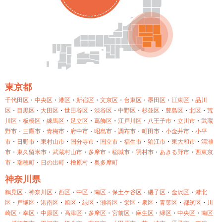
東京都
千代田区
・
中央区
・
港区
・
新宿区
・
文京区
・
台東区
・
墨田区
・
江東区
・
品川
区
・
目黒区
・
大田区
・
世田谷区
・
渋谷区
・
中野区
・
杉並区
・
豊島区
・
北区
・
荒
川区
・
板橋区
・
練馬区
・
足立区
・
葛飾区
・
江戸川区
・
八王子市
・
立川市
・
武蔵
野市
・
三鷹市
・
青梅市
・
府中市
・
昭島市
・
調布市
・
町田市
・
小金井市
・
小平
市
・
日野市
・
東村山市
・
国分寺市
・
国立市
・
福生市
・
狛江市
・
東大和市
・
清瀬
市
・
東久留米市
・
武蔵村山市
・
多摩市
・
稲城市
・
羽村市
・
あきる野市
・
西東京
市
・
瑞穂町
・
日の出町
・
檜原村
・
奥多摩町
神奈川県
鶴見区
・
神奈川区
・
西区
・
中区
・
南区
・
保土ケ谷区
・
磯子区
・
金沢区
・
港北
区
・
戸塚区
・
港南区
・
旭区
・
緑区
・
瀬谷区
・
栄区
・
泉区
・
青葉区
・
都筑区
・
川
崎区
・
幸区
・
中原区
・
高津区
・
多摩区
・
宮前区
・
麻生区
・
緑区
・
中央区
・
南区