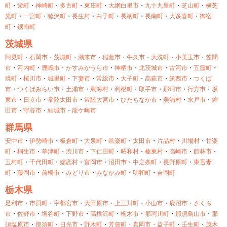
町
・
栄町
・
神崎町
・
多古町
・
東庄町
・
大網白里市
・
九十九里町
・
芝山町
・
横芝
光町
・
一宮町
・
睦沢町
・
長生村
・
白子町
・
長柄町
・
長南町
・
大多喜町
・
御宿
町
・
鋸南町
茨城県
阿見町
・
石岡市
・
茨城町
・
潮来市
・
稲敷市
・
牛久市
・
大洗町
・
小美玉市
・
笠間
市
・
河内町
・
鹿嶋市
・
かすみがうら市
・
神栖市
・
北茨城市
・
古河市
・
五霞町
・
境町
・
桜川市
・
城里町
・
下妻市
・
常総市
・
大子町
・
高萩市
・
筑西市
・
つくば
市
・
つくばみらい市
・
土浦市
・
東海村
・
利根町
・
取手市
・
那珂市
・
行方市
・
坂
東市
・
日立市
・
常陸太田市
・
常陸大宮市
・
ひたちなか市
・
美浦村
・
水戸市
・
鉾
田市
・
守谷市
・
結城市
・
龍ケ崎市
群馬県
安中市
・
伊勢崎市
・
板倉町
・
大泉町
・
邑楽町
・
太田市
・
片品村
・
川場村
・
甘楽
町
・
桐生市
・
草津町
・
渋川市
・
下仁田町
・
昭和村
・
榛東村
・
高崎市
・
館林市
・
玉村町
・
千代田町
・
嬬恋村
・
富岡市
・
沼田市
・
中之条町
・
長野原町
・
東吾妻
町
・
藤岡市
・
前橋市
・
みどり市
・
みなかみ町
・
明和町
・
吉岡町
栃木県
足利市
・
市貝町
・
宇都宮市
・
大田原市
・
上三川町
・
小山市
・
鹿沼市
・
さくら
市
・
佐野市
・
塩谷町
・
下野市
・
高根沢町
・
栃木市
・
那珂川町
・
那須鳥山市
・
那
須塩原市
・
那須町
・
日光市
・
野木町
・
芳賀町・
真岡市・
益子町
・
壬生町
・
茂木