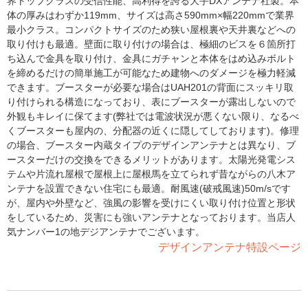
界トップクラスの受信性能、高利得を誇る大手DXアンテナ社製。本
体の厚みはわずか119mm、サイズは高さ590mm×幅220mmで業界
最小クラス。コンパクトサイズのため狭い屋根裏や天井裏などへの
取り付けも最適。壁面に取り付けの場合は、極細のビスを６箇所打
ち込んで金具を取り付け、金具にガチャンと本体をはめ込みボルト
を締めるだけの簡単施工が可能なため建物へのダメージを極力軽減
できます。ブースターが必要な場合はUAH201の背面にスッキリ取
り付けられる構造になっており、表にブースターが露出しないので
外観もキレイに保てます(弊社では電波状況が悪くない限り、なるべ
くブースターも屋内の、分配器の近くに隠してしております)。修理
の場合、ブースター内蔵タイプのデザインアンテナとは異なり、ブ
ースターだけの交換をできるメリットがあります。太陽光発電シス
テムや片流れ屋根で屋根上に屋根馬を立てられず昔ながらの八木ア
ンテナを設置できない住宅にも最適。耐風速(破戒風速)50m/sです
が、屋内や外壁など、強風の影響を受けにくい取り付け位置と形状
をしているため、災害にも強いアンテナとなっております。当店人
気ナンバー1の地デジアンテナでございます。
デザインアンテナ特設ページ