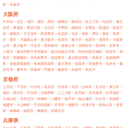
町
・
矢板市
大阪府
中央区
・
北区
・
旭区
・
港区
・
西区
・
城東区
・
鶴見区
・
住之江区
・
住吉区
・
東住
吉区
・
東成区
・
東淀川区
・
大正区
・
平野区
・
福島区
・
生野区
・
西成区
・
西淀川
区
・
都島区
・
天王寺区
・
阿倍野区
・
此花区
・
北区
・
南区
・
堺区
・
東区
・
美原
区
・
西区
・
大阪狭山市
・
東大阪市
・
松原市
・
枚方市
・
柏原市
・
池田市
・
大阪狭
山市
・
東大阪市
・
守谷市
・
富田林市
・
寝屋川市
・
岸和田市
・
摂津市
・
交野市
・
八尾市
・
南河内郡千早赤阪村
・
南河内郡太子町
・
南河内郡河南町
・
吹田市
・
和
泉市
・
四條畷市
・
河内長野市
・
泉佐野市
・
泉北郡忠岡町
・
泉南市
・
泉南郡岬
町
・
泉南郡熊取町
・
泉南郡田尻町
・
泉大津市
・
箕面市
・
羽曳野市
・
茨木市
・
藤
井寺市
・
豊中市
・
貝塚市
・
門真市
・
阪南市
・
高槻市
・
高石市
京都府
上京区
・
下京区
・
中京区
・
右京区
・
伏見区
・
北区
・
山科区
・
左京区
・
東山区
・
南区
・
西京区
・
宇治市
・
与謝野町
・
上三川町
・
井手町
・
京丹後市
・
京丹波町
・
久御山町
・
京田辺市
・
伊根町
・
八幡市
・
南丹市
・
南山城村
・
向日市
・
和束町
・
城陽市
・
大山崎町
・
宇治田原町
・
宮津市
・
城陽市
・
木津川市
・
福知山市
・
笠置
町
・
精華町
・
綾部市
・
舞鶴市
・
長岡京市
兵庫県