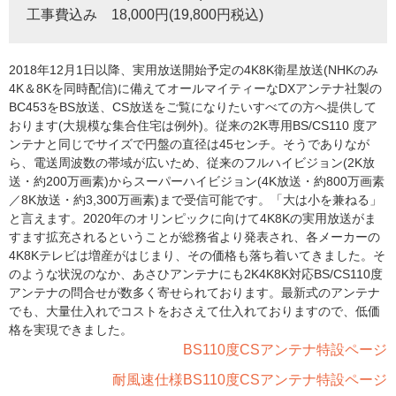
工事費込み 18,000円(19,800円税込)
2018年12月1日以降、実用放送開始予定の4K8K衛星放送(NHKのみ
4K＆8Kを同時配信)に備えてオールマイティーなDXアンテナ社製の
BC453をBS放送、CS放送をご覧になりたいすべての方へ提供して
おります(大規模な集合住宅は例外)。従来の2K専用BS/CS110 度ア
ンテナと同じでサイズで円盤の直径は45センチ。そうでありなが
ら、電送周波数の帯域が広いため、従来のフルハイビジョン(2K放
送・約200万画素)からスーパーハイビジョン(4K放送・約800万画素
／8K放送・約3,300万画素)まで受信可能です。「大は小を兼ねる」
と言えます。2020年のオリンピックに向けて4K8Kの実用放送がま
すます拡充されるということが総務省より発表され、各メーカーの
4K8Kテレビは増産がはじまり、その価格も落ち着いてきました。そ
のような状況のなか、あさひアンテナにも2K4K8K対応BS/CS110度
アンテナの問合せが数多く寄せられております。最新式のアンテナ
でも、大量仕入れでコストをおさえて仕入れておりますので、低価
格を実現できました。
BS110度CSアンテナ特設ページ
耐風速仕様BS110度CSアンテナ特設ページ