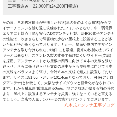
工事費込み 22,000円(24,200円税込)
その昔、八木秀次博士が発明した形状(魚の骨のような形状)からマ
イナーチェンジを繰り返し洗練されたフォルムとなり、中・弱電界
エリアにも対応可能な安心のDXアンテナ社製。UHF20素子アンテナ
の性能で、吹きさらしで障害物の少ない屋根上に設置することが多
いため利得が高くなっております。万が一、壁面や屋内でデザイン
アンテナを取り付けられない物件 にも最適。従来の鉄製の太いワイ
ヤーとは異なり、ステンレス製の丈夫で錆びにくいワイヤー(支線)
を採用。アンテナマストから屋根の四隅に向けて４本の支線を張り
巡らせ、さらに張り巡らせた支線の途中からも屋根馬に向けて４本
の支線をバランスよく張り、合計８本の支線で頑丈に設置しており
ます。サイズは51.8cm×34cm×101.4cmとなっており、VHF(アナロ
グアンテナ)と比較して、大幅なサイズダウンと軽量化がなされてい
ます。しかも耐風速(破壊風速)50m/s。地デジ放送が始まる前の時代
より、屋根上に設置するアンテナは災害に強くなっていると言える
でしょう。当店で人気ナンバー２の地デジアンテナでございます。
八木式アンテナ工事ブログ