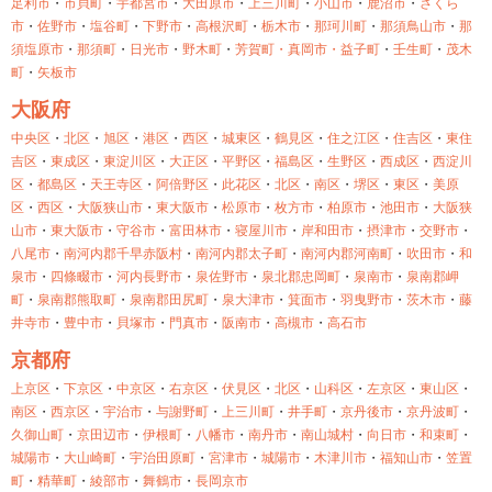
足利市
・
市貝町
・
宇都宮市
・
大田原市
・
上三川町
・
小山市
・
鹿沼市
・
さくら
市
・
佐野市
・
塩谷町
・
下野市
・
高根沢町
・
栃木市
・
那珂川町
・
那須鳥山市
・
那
須塩原市
・
那須町
・
日光市
・
野木町
・
芳賀町・
真岡市・
益子町
・
壬生町
・
茂木
町
・
矢板市
大阪府
中央区
・
北区
・
旭区
・
港区
・
西区
・
城東区
・
鶴見区
・
住之江区
・
住吉区
・
東住
吉区
・
東成区
・
東淀川区
・
大正区
・
平野区
・
福島区
・
生野区
・
西成区
・
西淀川
区
・
都島区
・
天王寺区
・
阿倍野区
・
此花区
・
北区
・
南区
・
堺区
・
東区
・
美原
区
・
西区
・
大阪狭山市
・
東大阪市
・
松原市
・
枚方市
・
柏原市
・
池田市
・
大阪狭
山市
・
東大阪市
・
守谷市
・
富田林市
・
寝屋川市
・
岸和田市
・
摂津市
・
交野市
・
八尾市
・
南河内郡千早赤阪村
・
南河内郡太子町
・
南河内郡河南町
・
吹田市
・
和
泉市
・
四條畷市
・
河内長野市
・
泉佐野市
・
泉北郡忠岡町
・
泉南市
・
泉南郡岬
町
・
泉南郡熊取町
・
泉南郡田尻町
・
泉大津市
・
箕面市
・
羽曳野市
・
茨木市
・
藤
井寺市
・
豊中市
・
貝塚市
・
門真市
・
阪南市
・
高槻市
・
高石市
京都府
上京区
・
下京区
・
中京区
・
右京区
・
伏見区
・
北区
・
山科区
・
左京区
・
東山区
・
南区
・
西京区
・
宇治市
・
与謝野町
・
上三川町
・
井手町
・
京丹後市
・
京丹波町
・
久御山町
・
京田辺市
・
伊根町
・
八幡市
・
南丹市
・
南山城村
・
向日市
・
和束町
・
城陽市
・
大山崎町
・
宇治田原町
・
宮津市
・
城陽市
・
木津川市
・
福知山市
・
笠置
町
・
精華町
・
綾部市
・
舞鶴市
・
長岡京市