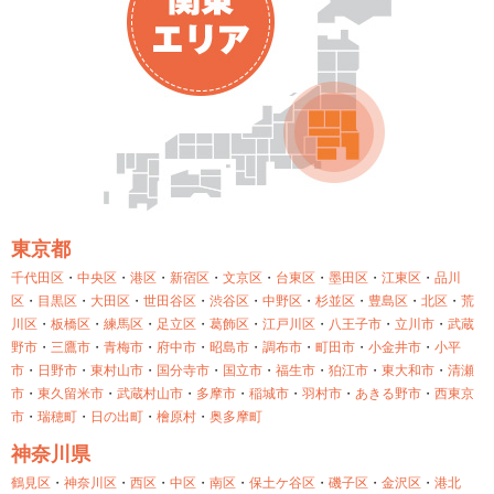
東京都
千代田区
・
中央区
・
港区
・
新宿区
・
文京区
・
台東区
・
墨田区
・
江東区
・
品川
区
・
目黒区
・
大田区
・
世田谷区
・
渋谷区
・
中野区
・
杉並区
・
豊島区
・
北区
・
荒
川区
・
板橋区
・
練馬区
・
足立区
・
葛飾区
・
江戸川区
・
八王子市
・
立川市
・
武蔵
野市
・
三鷹市
・
青梅市
・
府中市
・
昭島市
・
調布市
・
町田市
・
小金井市
・
小平
市
・
日野市
・
東村山市
・
国分寺市
・
国立市
・
福生市
・
狛江市
・
東大和市
・
清瀬
市
・
東久留米市
・
武蔵村山市
・
多摩市
・
稲城市
・
羽村市
・
あきる野市
・
西東京
市
・
瑞穂町
・
日の出町
・
檜原村
・
奥多摩町
神奈川県
鶴見区
・
神奈川区
・
西区
・
中区
・
南区
・
保土ケ谷区
・
磯子区
・
金沢区
・
港北