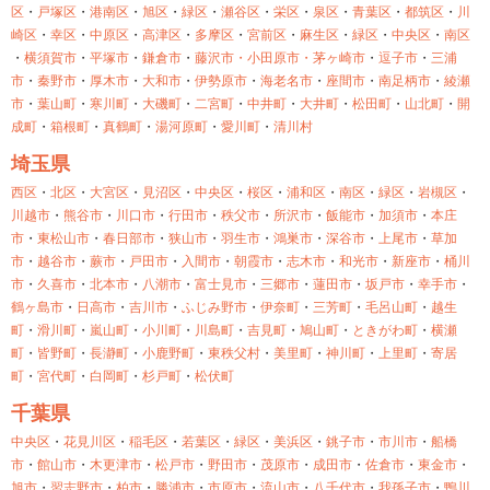
区
・
戸塚区
・
港南区
・
旭区
・
緑区
・
瀬谷区
・
栄区
・
泉区
・
青葉区
・
都筑区
・
川
崎区
・
幸区
・
中原区
・
高津区
・
多摩区
・
宮前区
・
麻生区
・
緑区
・
中央区
・
南区
・
横須賀市
・
平塚市
・
鎌倉市
・
藤沢市・
小田原市・
茅ヶ崎市
・
逗子市
・
三浦
市
・
秦野市
・
厚木市
・
大和市
・
伊勢原市
・
海老名市
・
座間市
・
南足柄市
・
綾瀬
市
・
葉山町
・
寒川町
・
大磯町
・
二宮町
・
中井町
・
大井町
・
松田町
・
山北町
・
開
成町
・
箱根町
・
真鶴町
・
湯河原町
・
愛川町
・
清川村
埼玉県
西区
・
北区
・
大宮区
・
見沼区
・
中央区
・
桜区
・
浦和区
・
南区
・
緑区
・
岩槻区
・
川越市
・
熊谷市
・
川口市
・
行田市
・
秩父市
・
所沢市
・
飯能市
・
加須市
・
本庄
市
・
東松山市
・
春日部市
・
狭山市
・
羽生市
・
鴻巣市
・
深谷市
・
上尾市
・
草加
市
・
越谷市
・
蕨市
・
戸田市
・
入間市
・
朝霞市
・
志木市
・
和光市
・
新座市
・
桶川
市
・
久喜市
・
北本市
・
八潮市
・
富士見市
・
三郷市
・
蓮田市
・
坂戸市
・
幸手市
・
鶴ヶ島市
・
日高市
・
吉川市
・
ふじみ野市
・
伊奈町
・
三芳町
・
毛呂山町
・
越生
町
・
滑川町
・
嵐山町
・
小川町
・
川島町
・
吉見町
・
鳩山町
・
ときがわ町
・
横瀬
町
・
皆野町
・
長瀞町
・
小鹿野町
・
東秩父村
・
美里町
・
神川町
・
上里町
・
寄居
町
・
宮代町
・
白岡町
・
杉戸町
・
松伏町
千葉県
中央区
・
花見川区
・
稲毛区
・
若葉区
・
緑区
・
美浜区
・
銚子市
・
市川市
・
船橋
市
・
館山市
・
木更津市
・
松戸市
・
野田市
・
茂原市
・
成田市
・
佐倉市
・
東金市
・
旭市
・
習志野市
・
柏市
・
勝浦市
・
市原市
・
流山市
・
八千代市
・
我孫子市
・
鴨川