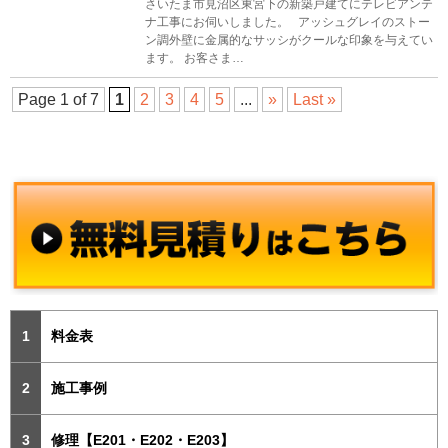
さいたま市見沼区東宮下の新築戸建てにテレビアンテ
ナ工事にお伺いしました。 アッシュグレイのストー
ン調外壁に金属的なサッシがクールな印象を与えてい
ます。 お客さま…
Page 1 of 7
1
2
3
4
5
...
»
Last »
料金表
施工事例
修理【E201・E202・E203】