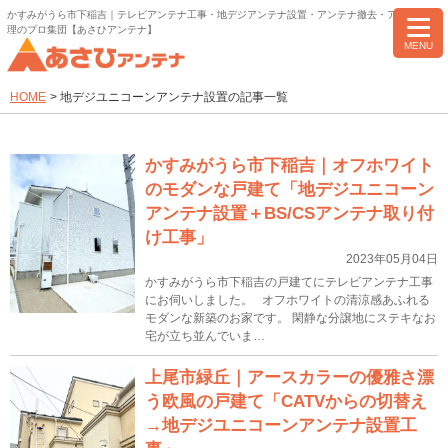
かすみがうら市下稲吉｜テレビアンテナ工事・地デジアンテナ設置・アンテナ撤去・アンテナ修
理のプロ集団【あさひアンテナ】
MENU
HOME
>
地デジユニコーンアンテナ設置の記事一覧
かすみがうら市下稲吉｜オフホワイト
のモダンな戸建て「地デジユニコーン
アンテナ設置＋BS/CSアンテナ取り付
け工事」
2023年05月04日
かすみがうら市下稲吉の戸建てにテレビアンテナ工事
にお伺いしました。 オフホワイトの清涼感あふれる
モダンな新築のお家です。 閑静な分譲地にステキなお
宅が立ち並んでいま…
上尾市緑丘｜アースカラーの優雅さ漂
う欧風の戸建て「CATVからの切替え
→地デジユニコーンアンテナ設置工