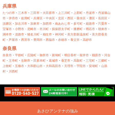
兵庫県
たつの市
・
三木市
・
三田市
・
大田原市
・
上三川町
・
上郡町
・
丹波市
・
丹波篠山
市
・
伊丹市
・
佐用町
・
兵庫区
・
中央区
・
北区
・
西区
・
垂水区
・
灘区
・
長田区
・
須磨区
・
加古川市
・
加東市
・
加西市
・
南あわじ市
・
多可町
・
姫路市
・
宍粟市
・
宝塚市
・
小野市・
尼崎市・
市川町
・
揖保郡太子町
・
播磨町
・
明石市
・
朝来市
・
洲本市
・
淡路市
・
猪名川町
・
相生市
・
神河町
・
美方郡新温泉町
・
美方郡香美
町
・
芦屋市
・
西宮市
・
豊岡市
・
西脇市
・
赤穂市
・
養父市
・
高砂市
奈良県
奈良市
・
平群町
・
広陵町
・
御所市
・
斑鳩町
・
明日香村
・
桜井市
・
橿原市
・
河合
町
・
王寺町
・
生駒市
・
田原本町
・
葛城市
・
香芝市
・
高取町
・
三宅町
・
三郷町
・
上牧町
・
五條市
・
大和郡山市
・
大和高田市
・
天理市
・
宇陀市
・
安堵町
・
山添
村
・
川西町
あさひアンテナの強み