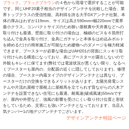
ブラック
、
ブラックブラウン
の４色から現場で選択することが可能
です。同じUHF20素子相当のデザインアンテナを比較した場合、業
界トップクラスの受信性能、高利得を誇る大手DXアンテナ社製。本
体の厚みはわずか119mm、サイズは高さ590mm×幅220mmで業界
最小クラス。コンパクトサイズのため狭い屋根裏や天井裏などへの
取り付けも最適。壁面に取り付けの場合は、極細のビスを６箇所打
ち込んで金具を取り付け、金具にガチャンと本体をはめ込みボルト
を締めるだけの簡単施工が可能なため建物へのダメージを極力軽減
できます。ブースターが必要な場合はUAH201の背面にスッキリ取
り付けられる構造になっており、表にブースターが露出しないので
外観もキレイに保てます(弊社では電波状況が悪くない限り、なるべ
くブースターも屋内の、分配器の近くに隠してしております)。修理
の場合、ブースター内蔵タイプのデザインアンテナとは異なり、ブ
ースターだけの交換をできるメリットがあります。太陽光発電シス
テムや片流れ屋根で屋根上に屋根馬を立てられず昔ながらの八木ア
ンテナを設置できない住宅にも最適。耐風速(破戒風速)50m/sです
が、屋内や外壁など、強風の影響を受けにくい取り付け位置と形状
をしているため、災害にも強いアンテナとなっております。当店人
気ナンバー1の地デジアンテナでございます。
デザインアンテナ特設ページ