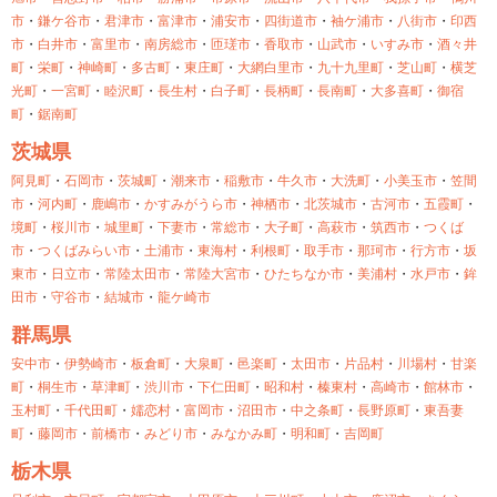
市
・
鎌ケ谷市
・
君津市
・
富津市
・
浦安市
・
四街道市
・
袖ケ浦市
・
八街市
・
印西
市
・
白井市
・
富里市
・
南房総市
・
匝瑳市
・
香取市
・
山武市
・
いすみ市
・
酒々井
町
・
栄町
・
神崎町
・
多古町
・
東庄町
・
大網白里市
・
九十九里町
・
芝山町
・
横芝
光町
・
一宮町
・
睦沢町
・
長生村
・
白子町
・
長柄町
・
長南町
・
大多喜町
・
御宿
町
・
鋸南町
茨城県
阿見町
・
石岡市
・
茨城町
・
潮来市
・
稲敷市
・
牛久市
・
大洗町
・
小美玉市
・
笠間
市
・
河内町
・
鹿嶋市
・
かすみがうら市
・
神栖市
・
北茨城市
・
古河市
・
五霞町
・
境町
・
桜川市
・
城里町
・
下妻市
・
常総市
・
大子町
・
高萩市
・
筑西市
・
つくば
市
・
つくばみらい市
・
土浦市
・
東海村
・
利根町
・
取手市
・
那珂市
・
行方市
・
坂
東市
・
日立市
・
常陸太田市
・
常陸大宮市
・
ひたちなか市
・
美浦村
・
水戸市
・
鉾
田市
・
守谷市
・
結城市
・
龍ケ崎市
群馬県
安中市
・
伊勢崎市
・
板倉町
・
大泉町
・
邑楽町
・
太田市
・
片品村
・
川場村
・
甘楽
町
・
桐生市
・
草津町
・
渋川市
・
下仁田町
・
昭和村
・
榛東村
・
高崎市
・
館林市
・
玉村町
・
千代田町
・
嬬恋村
・
富岡市
・
沼田市
・
中之条町
・
長野原町
・
東吾妻
町
・
藤岡市
・
前橋市
・
みどり市
・
みなかみ町
・
明和町
・
吉岡町
栃木県