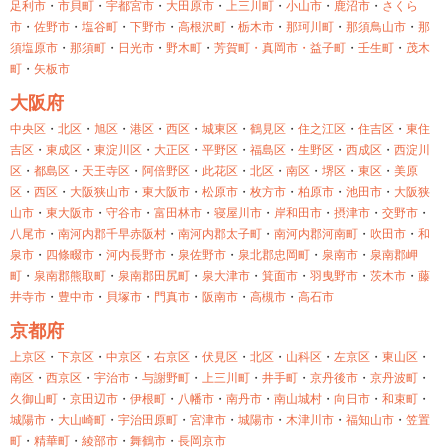
足利市
・
市貝町
・
宇都宮市
・
大田原市
・
上三川町
・
小山市
・
鹿沼市
・
さくら
市
・
佐野市
・
塩谷町
・
下野市
・
高根沢町
・
栃木市
・
那珂川町
・
那須鳥山市
・
那
須塩原市
・
那須町
・
日光市
・
野木町
・
芳賀町・
真岡市・
益子町
・
壬生町
・
茂木
町
・
矢板市
大阪府
中央区
・
北区
・
旭区
・
港区
・
西区
・
城東区
・
鶴見区
・
住之江区
・
住吉区
・
東住
吉区
・
東成区
・
東淀川区
・
大正区
・
平野区
・
福島区
・
生野区
・
西成区
・
西淀川
区
・
都島区
・
天王寺区
・
阿倍野区
・
此花区
・
北区
・
南区
・
堺区
・
東区
・
美原
区
・
西区
・
大阪狭山市
・
東大阪市
・
松原市
・
枚方市
・
柏原市
・
池田市
・
大阪狭
山市
・
東大阪市
・
守谷市
・
富田林市
・
寝屋川市
・
岸和田市
・
摂津市
・
交野市
・
八尾市
・
南河内郡千早赤阪村
・
南河内郡太子町
・
南河内郡河南町
・
吹田市
・
和
泉市
・
四條畷市
・
河内長野市
・
泉佐野市
・
泉北郡忠岡町
・
泉南市
・
泉南郡岬
町
・
泉南郡熊取町
・
泉南郡田尻町
・
泉大津市
・
箕面市
・
羽曳野市
・
茨木市
・
藤
井寺市
・
豊中市
・
貝塚市
・
門真市
・
阪南市
・
高槻市
・
高石市
京都府
上京区
・
下京区
・
中京区
・
右京区
・
伏見区
・
北区
・
山科区
・
左京区
・
東山区
・
南区
・
西京区
・
宇治市
・
与謝野町
・
上三川町
・
井手町
・
京丹後市
・
京丹波町
・
久御山町
・
京田辺市
・
伊根町
・
八幡市
・
南丹市
・
南山城村
・
向日市
・
和束町
・
城陽市
・
大山崎町
・
宇治田原町
・
宮津市
・
城陽市
・
木津川市
・
福知山市
・
笠置
町
・
精華町
・
綾部市
・
舞鶴市
・
長岡京市