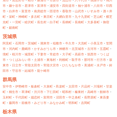
旭市
・
習志野市
・
柏市
・
勝浦市
・
市原市
・
流山市
・
八千代市
・
我孫子市
・
鴨川
市
・
鎌ケ谷市
・
君津市
・
富津市
・
浦安市
・
四街道市
・
袖ケ浦市
・
八街市
・
印西
市
・
白井市
・
富里市
・
南房総市
・
匝瑳市
・
香取市
・
山武市
・
いすみ市
・
酒々井
町
・
栄町
・
神崎町
・
多古町
・
東庄町
・
大網白里市
・
九十九里町
・
芝山町
・
横芝
光町
・
一宮町
・
睦沢町
・
長生村
・
白子町
・
長柄町
・
長南町
・
大多喜町
・
御宿
町
・
鋸南町
茨城県
阿見町
・
石岡市
・
茨城町
・
潮来市
・
稲敷市
・
牛久市
・
大洗町
・
小美玉市
・
笠間
市
・
河内町
・
鹿嶋市
・
かすみがうら市
・
神栖市
・
北茨城市
・
古河市
・
五霞町
・
境町
・
桜川市
・
城里町
・
下妻市
・
常総市
・
大子町
・
高萩市
・
筑西市
・
つくば
市
・
つくばみらい市
・
土浦市
・
東海村
・
利根町
・
取手市
・
那珂市
・
行方市
・
坂
東市
・
日立市
・
常陸太田市
・
常陸大宮市
・
ひたちなか市
・
美浦村
・
水戸市
・
鉾
田市
・
守谷市
・
結城市
・
龍ケ崎市
群馬県
安中市
・
伊勢崎市
・
板倉町
・
大泉町
・
邑楽町
・
太田市
・
片品村
・
川場村
・
甘楽
町
・
桐生市
・
草津町
・
渋川市
・
下仁田町
・
昭和村
・
榛東村
・
高崎市
・
館林市
・
玉村町
・
千代田町
・
嬬恋村
・
富岡市
・
沼田市
・
中之条町
・
長野原町
・
東吾妻
町
・
藤岡市
・
前橋市
・
みどり市
・
みなかみ町
・
明和町
・
吉岡町
栃木県