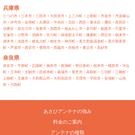
兵庫県
たつの市
・
三木市
・
三田市
・
大田原市
・
上三川町
・
上郡町
・
丹波市
・
丹波篠山
市
・
伊丹市
・
佐用町
・
兵庫区
・
中央区
・
北区
・
西区
・
垂水区
・
灘区
・
長田区
・
須磨区
・
加古川市
・
加東市
・
加西市
・
南あわじ市
・
多可町
・
姫路市
・
宍粟市
・
宝塚市
・
小野市・
尼崎市・
市川町
・
揖保郡太子町
・
播磨町
・
明石市
・
朝来市
・
洲本市
・
淡路市
・
猪名川町
・
相生市
・
神河町
・
美方郡新温泉町
・
美方郡香美
町
・
芦屋市
・
西宮市
・
豊岡市
・
西脇市
・
赤穂市
・
養父市
・
高砂市
奈良県
奈良市
・
平群町
・
広陵町
・
御所市
・
斑鳩町
・
明日香村
・
桜井市
・
橿原市
・
河合
町
・
王寺町
・
生駒市
・
田原本町
・
葛城市
・
香芝市
・
高取町
・
三宅町
・
三郷町
・
上牧町
・
五條市
・
大和郡山市
・
大和高田市
・
天理市
・
宇陀市
・
安堵町
・
山添
村
・
川西町
あさひアンテナの強み
料金のご案内
アンテナの種類