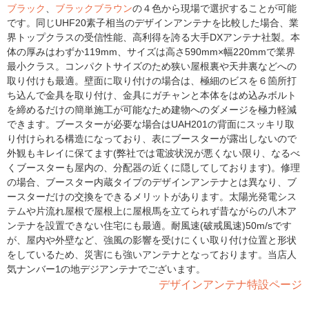
ブラック
、
ブラックブラウン
の４色から現場で選択することが可能
です。同じUHF20素子相当のデザインアンテナを比較した場合、業
界トップクラスの受信性能、高利得を誇る大手DXアンテナ社製。本
体の厚みはわずか119mm、サイズは高さ590mm×幅220mmで業界
最小クラス。コンパクトサイズのため狭い屋根裏や天井裏などへの
取り付けも最適。壁面に取り付けの場合は、極細のビスを６箇所打
ち込んで金具を取り付け、金具にガチャンと本体をはめ込みボルト
を締めるだけの簡単施工が可能なため建物へのダメージを極力軽減
できます。ブースターが必要な場合はUAH201の背面にスッキリ取
り付けられる構造になっており、表にブースターが露出しないので
外観もキレイに保てます(弊社では電波状況が悪くない限り、なるべ
くブースターも屋内の、分配器の近くに隠してしております)。修理
の場合、ブースター内蔵タイプのデザインアンテナとは異なり、ブ
ースターだけの交換をできるメリットがあります。太陽光発電シス
テムや片流れ屋根で屋根上に屋根馬を立てられず昔ながらの八木ア
ンテナを設置できない住宅にも最適。耐風速(破戒風速)50m/sです
が、屋内や外壁など、強風の影響を受けにくい取り付け位置と形状
をしているため、災害にも強いアンテナとなっております。当店人
気ナンバー1の地デジアンテナでございます。
デザインアンテナ特設ページ