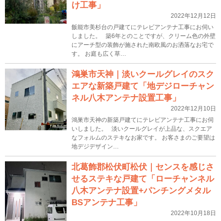
け工事」
2022年12月12日
飯能市美杉台の戸建てにテレビアンテナ工事にお伺い
しました。 築6年とのことですが、クリーム色の外壁
にアーチ型の装飾が施された南欧風のお洒落なお宅で
す。 お庭も広く草…
鴻巣市天神｜淡いクールグレイのスク
エアな新築戸建て「地デジローチャン
ネル八木アンテナ設置工事」
2022年12月10日
鴻巣市天神の新築戸建てにテレビアンテナ工事にお伺
いしました。 淡いクールグレイが上品な、スクエア
なフォルムのステキなお家です。 お客さまのご要望は
地デジデザイン…
北葛飾郡松伏町松伏｜センスを感じさ
せるステキな戸建て「ローチャンネル
八木アンテナ設置+パンチングメタル
BSアンテナ工事」
2022年10月18日