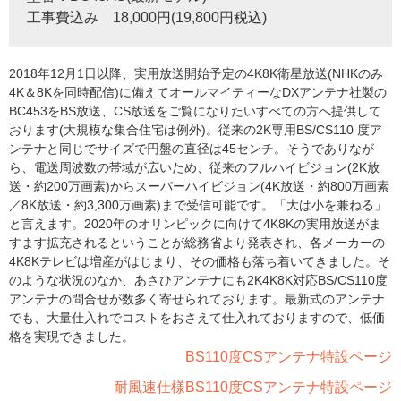
工事費込み 18,000円(19,800円税込)
2018年12月1日以降、実用放送開始予定の4K8K衛星放送(NHKのみ
4K＆8Kを同時配信)に備えてオールマイティーなDXアンテナ社製の
BC453をBS放送、CS放送をご覧になりたいすべての方へ提供して
おります(大規模な集合住宅は例外)。従来の2K専用BS/CS110 度ア
ンテナと同じでサイズで円盤の直径は45センチ。そうでありなが
ら、電送周波数の帯域が広いため、従来のフルハイビジョン(2K放
送・約200万画素)からスーパーハイビジョン(4K放送・約800万画素
／8K放送・約3,300万画素)まで受信可能です。「大は小を兼ねる」
と言えます。2020年のオリンピックに向けて4K8Kの実用放送がま
すます拡充されるということが総務省より発表され、各メーカーの
4K8Kテレビは増産がはじまり、その価格も落ち着いてきました。そ
のような状況のなか、あさひアンテナにも2K4K8K対応BS/CS110度
アンテナの問合せが数多く寄せられております。最新式のアンテナ
でも、大量仕入れでコストをおさえて仕入れておりますので、低価
格を実現できました。
BS110度CSアンテナ特設ページ
耐風速仕様BS110度CSアンテナ特設ページ