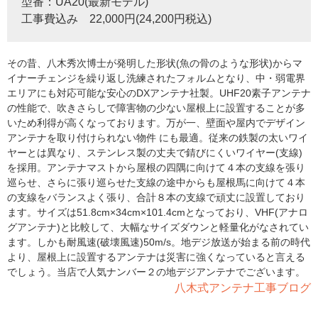
型番：UA20(最新モデル)
工事費込み 22,000円(24,200円税込)
その昔、八木秀次博士が発明した形状(魚の骨のような形状)からマ
イナーチェンジを繰り返し洗練されたフォルムとなり、中・弱電界
エリアにも対応可能な安心のDXアンテナ社製。UHF20素子アンテナ
の性能で、吹きさらしで障害物の少ない屋根上に設置することが多
いため利得が高くなっております。万が一、壁面や屋内でデザイン
アンテナを取り付けられない物件 にも最適。従来の鉄製の太いワイ
ヤーとは異なり、ステンレス製の丈夫で錆びにくいワイヤー(支線)
を採用。アンテナマストから屋根の四隅に向けて４本の支線を張り
巡らせ、さらに張り巡らせた支線の途中からも屋根馬に向けて４本
の支線をバランスよく張り、合計８本の支線で頑丈に設置しており
ます。サイズは51.8cm×34cm×101.4cmとなっており、VHF(アナロ
グアンテナ)と比較して、大幅なサイズダウンと軽量化がなされてい
ます。しかも耐風速(破壊風速)50m/s。地デジ放送が始まる前の時代
より、屋根上に設置するアンテナは災害に強くなっていると言える
でしょう。当店で人気ナンバー２の地デジアンテナでございます。
八木式アンテナ工事ブログ