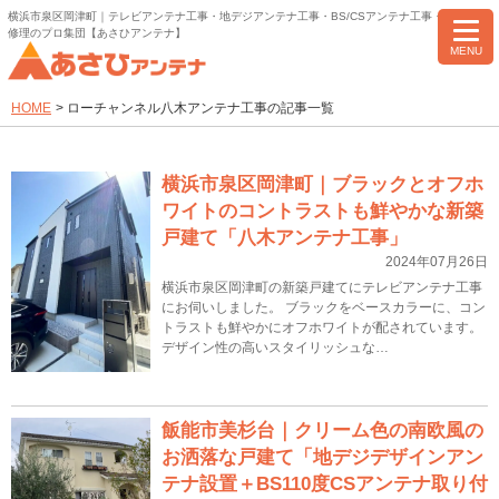
横浜市泉区岡津町｜テレビアンテナ工事・地デジアンテナ工事・BS/CSアンテナ工事・アンテナ
修理のプロ集団【あさひアンテナ】
MENU
HOME
>
ローチャンネル八木アンテナ工事の記事一覧
横浜市泉区岡津町｜ブラックとオフホ
ワイトのコントラストも鮮やかな新築
戸建て「八木アンテナ工事」
2024年07月26日
横浜市泉区岡津町の新築戸建てにテレビアンテナ工事
にお伺いしました。 ブラックをベースカラーに、コン
トラストも鮮やかにオフホワイトが配されています。
デザイン性の高いスタイリッシュな…
飯能市美杉台｜クリーム色の南欧風の
お洒落な戸建て「地デジデザインアン
テナ設置＋BS110度CSアンテナ取り付