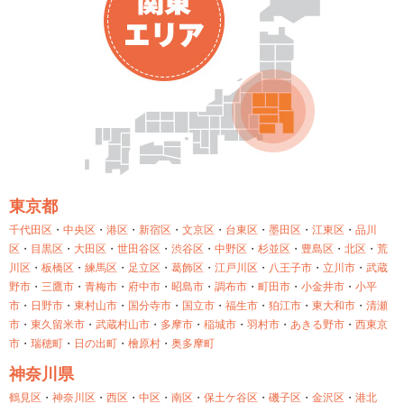
東京都
千代田区
・
中央区
・
港区
・
新宿区
・
文京区
・
台東区
・
墨田区
・
江東区
・
品川
区
・
目黒区
・
大田区
・
世田谷区
・
渋谷区
・
中野区
・
杉並区
・
豊島区
・
北区
・
荒
川区
・
板橋区
・
練馬区
・
足立区
・
葛飾区
・
江戸川区
・
八王子市
・
立川市
・
武蔵
野市
・
三鷹市
・
青梅市
・
府中市
・
昭島市
・
調布市
・
町田市
・
小金井市
・
小平
市
・
日野市
・
東村山市
・
国分寺市
・
国立市
・
福生市
・
狛江市
・
東大和市
・
清瀬
市
・
東久留米市
・
武蔵村山市
・
多摩市
・
稲城市
・
羽村市
・
あきる野市
・
西東京
市
・
瑞穂町
・
日の出町
・
檜原村
・
奥多摩町
神奈川県
鶴見区
・
神奈川区
・
西区
・
中区
・
南区
・
保土ケ谷区
・
磯子区
・
金沢区
・
港北