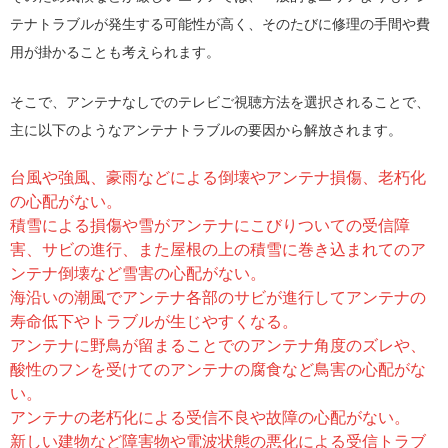
テナトラブルが発生する可能性が高く、そのたびに修理の手間や費
用が掛かることも考えられます。
そこで、アンテナなしでのテレビご視聴方法を選択されることで、
主に以下のようなアンテナトラブルの要因から解放されます。
台風や強風、豪雨などによる倒壊やアンテナ損傷、老朽化
の心配がない。
積雪による損傷や雪がアンテナにこびりついての受信障
害、サビの進行、また屋根の上の積雪に巻き込まれてのア
ンテナ倒壊など雪害の心配がない。
海沿いの潮風でアンテナ各部のサビが進行してアンテナの
寿命低下やトラブルが生じやすくなる。
アンテナに野鳥が留まることでのアンテナ角度のズレや、
酸性のフンを受けてのアンテナの腐食など鳥害の心配がな
い。
アンテナの老朽化による受信不良や故障の心配がない。
新しい建物など障害物や電波状態の悪化による受信トラブ