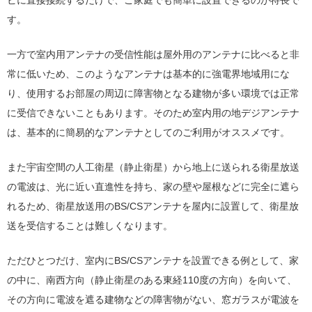
ビに直接接続するだけで、ご家庭でも簡単に設置できるのが特長で
す。
一方で室内用アンテナの受信性能は屋外用のアンテナに比べると非
常に低いため、このようなアンテナは基本的に強電界地域用にな
り、使用するお部屋の周辺に障害物となる建物が多い環境では正常
に受信できないこともあります。そのため室内用の地デジアンテナ
は、基本的に簡易的なアンテナとしてのご利用がオススメです。
また宇宙空間の人工衛星（静止衛星）から地上に送られる衛星放送
の電波は、光に近い直進性を持ち、家の壁や屋根などに完全に遮ら
れるため、衛星放送用のBS/CSアンテナを屋内に設置して、衛星放
送を受信することは難しくなります。
ただひとつだけ、室内にBS/CSアンテナを設置できる例として、家
の中に、南西方向（静止衛星のある東経110度の方向）を向いて、
その方向に電波を遮る建物などの障害物がない、窓ガラスが電波を