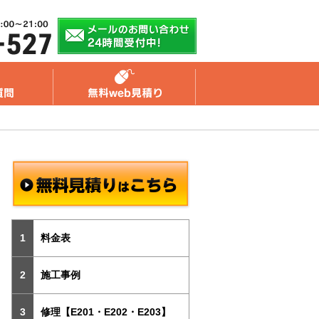
料金表
施工事例
修理【E201・E202・E203】