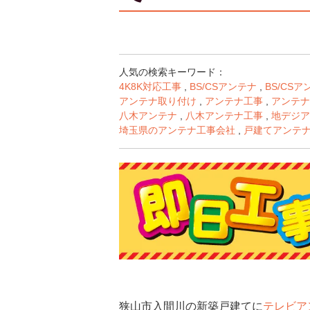
人気の検索キーワード：
4K8K対応工事
,
BS/CSアンテナ
,
BS/CS
アンテナ取り付け
,
アンテナ工事
,
アンテナ
八木アンテナ
,
八木アンテナ工事
,
地デジア
埼玉県のアンテナ工事会社
,
戸建てアンテ
狭山市入間川の新築戸建てに
テレビア