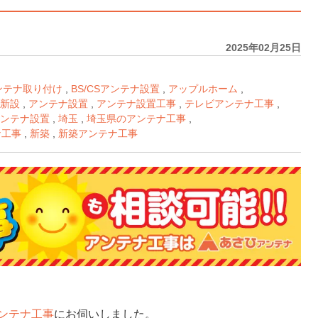
2025年02月25日
アンテナ取り付け
,
BS/CSアンテナ設置
,
アップルホーム
,
新設
,
アンテナ設置
,
アンテナ設置工事
,
テレビアンテナ工事
,
ンテナ設置
,
埼玉
,
埼玉県のアンテナ工事
,
ナ工事
,
新築
,
新築アンテナ工事
ンテナ工事
にお伺いしました。