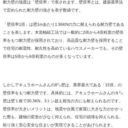
耐力壁の強度は「壁倍率」で表されます。壁倍率とは、建築基準法
で定められた耐力壁の強さを表す数値です。
「壁倍率1倍」は壁1mあたり1.96KNの力に耐えられる耐力壁である
ことを表します。木造軸組工法では一般的に2倍から4倍程度の壁倍
率をもつ耐力壁が採用されており、高品質な耐力壁を採用すること
で住宅の耐震性、耐久性を高めているハウスメーカーでも、その壁
倍率は5倍から6倍程度のものが多くなっています。
しかしアキュラホームさんの8㌧壁は、業界最大である「15倍」の
壁倍率をもつ耐力壁です。具体的には、アキュラホームさんの８㌧
壁は壁１枚で30.3KN、3トン超え相当の力にも耐えられるのです。
壁倍率が大きいメリットは、地震や台風で家屋に大きな力がかかっ
た際も、建物の変形が少なく抑えられ、住宅の損壊を抑えられる、
粘り強く安心安全な住まいが実現できることがあげられます。