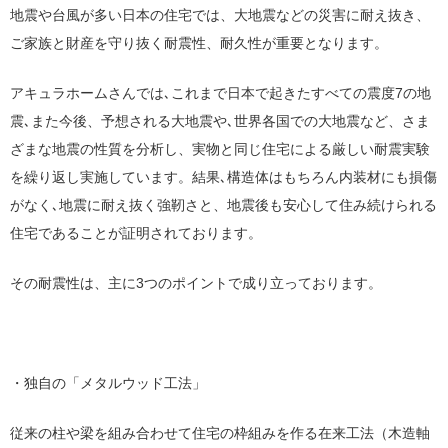
地震や台風が多い日本の住宅では、大地震などの災害に耐え抜き、
ご家族と財産を守り抜く耐震性、耐久性が重要となります。
アキュラホームさんでは､これまで日本で起きたすべての震度7の地
震､また今後、予想される大地震や､世界各国での大地震など、さま
ざまな地震の性質を分析し、実物と同じ住宅による厳しい耐震実験
を繰り返し実施しています。結果､構造体はもちろん内装材にも損傷
がなく､地震に耐え抜く強靭さと、地震後も安心して住み続けられる
住宅であることが証明されております。
その耐震性は、主に3つのポイントで成り立っております。
・独自の「メタルウッド工法」
従来の柱や梁を組み合わせて住宅の枠組みを作る在来工法（木造軸