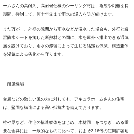
ームさんの高耐久、高耐候仕様のシーリング材は、亀裂や剥離を長
期間、抑制して、何十年先まで雨水の浸入を防ぎ続けます。
また万が一、外壁の隙間から雨水などが浸水した場合も、外壁と透
湿防水シートを施した断熱材との間に、水を屋外へ排出できる通気
層を設けており、雨水の滞留によって生じる結露も低減。構造躯体
を湿気による劣化から守ります。
・耐風性能
台風などの激しい風の力に対しても、アキュラホームさんの住宅
は、堅固な構造による高い抵抗力を備えております。
柱や梁など、住宅の構造躯体をはじめ、木材同士をつなぎ止める重
要な金具には、一般的なものに比べて、およそ2.16倍の短期許容耐