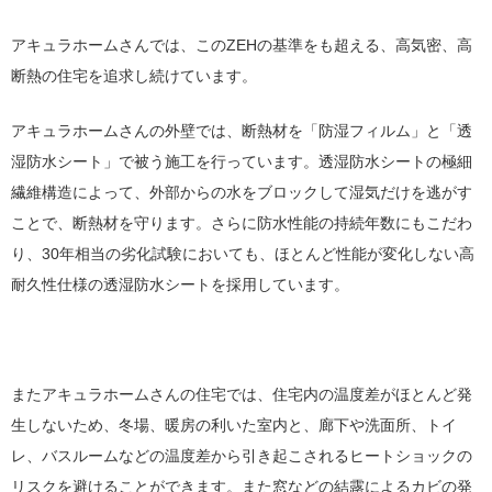
アキュラホームさんでは、このZEHの基準をも超える、高気密、高
断熱の住宅を追求し続けています。
アキュラホームさんの外壁では、断熱材を「防湿フィルム」と「透
湿防水シート」で被う施工を行っています。透湿防水シートの極細
繊維構造によって、外部からの水をブロックして湿気だけを逃がす
ことで、断熱材を守ります。さらに防水性能の持続年数にもこだわ
り、30年相当の劣化試験においても、ほとんど性能が変化しない高
耐久性仕様の透湿防水シートを採用しています。
またアキュラホームさんの住宅では、住宅内の温度差がほとんど発
生しないため、冬場、暖房の利いた室内と、廊下や洗面所、トイ
レ、バスルームなどの温度差から引き起こされるヒートショックの
リスクを避けることができます。また窓などの結露によるカビの発