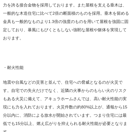
力を誇る接合金物を採用しております。また屋根を支える垂木は、
一般的な木造住宅に比べて2倍の断面積のものを採用。垂木を留める
金具も一般的なものより1.3倍の強度のものを用いて屋根を強固に固
定しており、暴風にもびくともしない強靭な屋根や躯体を実現して
おります。
・耐火性能
地震や台風などの災害と並んで、住宅への脅威となるのが火災で
す。自宅での失火だけでなく、近隣の火事からのもらい火のリスク
もある火災に備えて、アキュラホームさんでは、高い耐火性能の実
現にも力を入れております。火災件数の約80%以上が、通報から15
分以内に、消防による放水が開始されています。つまり住宅には最
低でも15分以上、燃え広がりを抑えられる耐火性能が必要となりま
す。