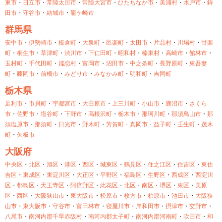
東市
・
日立市
・
常陸太田市
・
常陸大宮市
・
ひたちなか市
・
美浦村
・
水戸市
・
鉾
田市
・
守谷市
・
結城市
・
龍ケ崎市
群馬県
安中市
・
伊勢崎市
・
板倉町
・
大泉町
・
邑楽町
・
太田市
・
片品村
・
川場村
・
甘楽
町
・
桐生市
・
草津町
・
渋川市
・
下仁田町
・
昭和村
・
榛東村
・
高崎市
・
館林市
・
玉村町
・
千代田町
・
嬬恋村
・
富岡市
・
沼田市
・
中之条町
・
長野原町
・
東吾妻
町
・
藤岡市
・
前橋市
・
みどり市
・
みなかみ町
・
明和町
・
吉岡町
栃木県
足利市
・
市貝町
・
宇都宮市
・
大田原市
・
上三川町
・
小山市
・
鹿沼市
・
さくら
市
・
佐野市
・
塩谷町
・
下野市
・
高根沢町
・
栃木市
・
那珂川町
・
那須鳥山市
・
那
須塩原市
・
那須町
・
日光市
・
野木町
・
芳賀町・
真岡市・
益子町
・
壬生町
・
茂木
町
・
矢板市
大阪府
中央区
・
北区
・
旭区
・
港区
・
西区
・
城東区
・
鶴見区
・
住之江区
・
住吉区
・
東住
吉区
・
東成区
・
東淀川区
・
大正区
・
平野区
・
福島区
・
生野区
・
西成区
・
西淀川
区
・
都島区
・
天王寺区
・
阿倍野区
・
此花区
・
北区
・
南区
・
堺区
・
東区
・
美原
区
・
西区
・
大阪狭山市
・
東大阪市
・
松原市
・
枚方市
・
柏原市
・
池田市
・
大阪狭
山市
・
東大阪市
・
守谷市
・
富田林市
・
寝屋川市
・
岸和田市
・
摂津市
・
交野市
・
八尾市
・
南河内郡千早赤阪村
・
南河内郡太子町
・
南河内郡河南町
・
吹田市
・
和