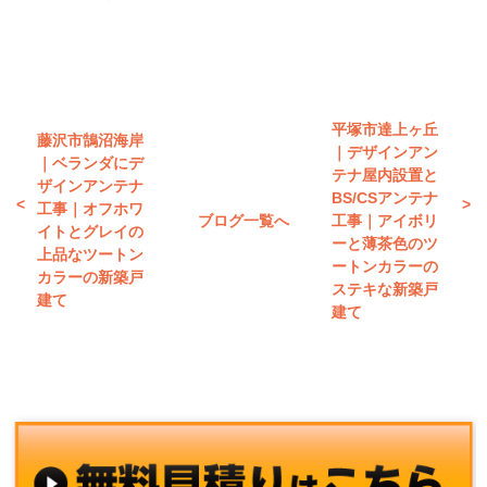
平塚市達上ヶ丘
藤沢市鵠沼海岸
｜デザインアン
｜ベランダにデ
テナ屋内設置と
ザインアンテナ
BS/CSアンテナ
工事｜オフホワ
ブログ一覧へ
工事｜アイボリ
イトとグレイの
ーと薄茶色のツ
上品なツートン
ートンカラーの
カラーの新築戸
ステキな新築戸
建て
建て