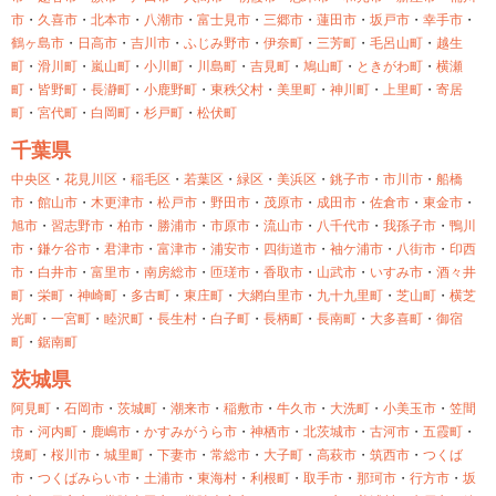
市
・
久喜市
・
北本市
・
八潮市
・
富士見市
・
三郷市
・
蓮田市
・
坂戸市
・
幸手市
・
鶴ヶ島市
・
日高市
・
吉川市
・
ふじみ野市
・
伊奈町
・
三芳町
・
毛呂山町
・
越生
町
・
滑川町
・
嵐山町
・
小川町
・
川島町
・
吉見町
・
鳩山町
・
ときがわ町
・
横瀬
町
・
皆野町
・
長瀞町
・
小鹿野町
・
東秩父村
・
美里町
・
神川町
・
上里町
・
寄居
町
・
宮代町
・
白岡町
・
杉戸町
・
松伏町
千葉県
中央区
・
花見川区
・
稲毛区
・
若葉区
・
緑区
・
美浜区
・
銚子市
・
市川市
・
船橋
市
・
館山市
・
木更津市
・
松戸市
・
野田市
・
茂原市
・
成田市
・
佐倉市
・
東金市
・
旭市
・
習志野市
・
柏市
・
勝浦市
・
市原市
・
流山市
・
八千代市
・
我孫子市
・
鴨川
市
・
鎌ケ谷市
・
君津市
・
富津市
・
浦安市
・
四街道市
・
袖ケ浦市
・
八街市
・
印西
市
・
白井市
・
富里市
・
南房総市
・
匝瑳市
・
香取市
・
山武市
・
いすみ市
・
酒々井
町
・
栄町
・
神崎町
・
多古町
・
東庄町
・
大網白里市
・
九十九里町
・
芝山町
・
横芝
光町
・
一宮町
・
睦沢町
・
長生村
・
白子町
・
長柄町
・
長南町
・
大多喜町
・
御宿
町
・
鋸南町
茨城県
阿見町
・
石岡市
・
茨城町
・
潮来市
・
稲敷市
・
牛久市
・
大洗町
・
小美玉市
・
笠間
市
・
河内町
・
鹿嶋市
・
かすみがうら市
・
神栖市
・
北茨城市
・
古河市
・
五霞町
・
境町
・
桜川市
・
城里町
・
下妻市
・
常総市
・
大子町
・
高萩市
・
筑西市
・
つくば
市
・
つくばみらい市
・
土浦市
・
東海村
・
利根町
・
取手市
・
那珂市
・
行方市
・
坂