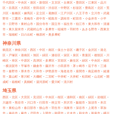
千代田区
・
中央区
・
港区
・
新宿区
・
文京区
・
台東区
・
墨田区
・
江東区
・
品川
区
・
目黒区
・
大田区
・
世田谷区
・
渋谷区
・
中野区
・
杉並区
・
豊島区
・
北区
・
荒
川区
・
板橋区
・
練馬区
・
足立区
・
葛飾区
・
江戸川区
・
八王子市
・
立川市
・
武蔵
野市
・
三鷹市
・
青梅市
・
府中市
・
昭島市
・
調布市
・
町田市
・
小金井市
・
小平
市
・
日野市
・
東村山市
・
国分寺市
・
国立市
・
福生市
・
狛江市
・
東大和市
・
清瀬
市
・
東久留米市
・
武蔵村山市
・
多摩市
・
稲城市
・
羽村市
・
あきる野市
・
西東京
市
・
瑞穂町
・
日の出町
・
檜原村
・
奥多摩町
神奈川県
鶴見区
・
神奈川区
・
西区
・
中区
・
南区
・
保土ケ谷区
・
磯子区
・
金沢区
・
港北
区
・
戸塚区
・
港南区
・
旭区
・
緑区
・
瀬谷区
・
栄区
・
泉区
・
青葉区
・
都筑区
・
川
崎区
・
幸区
・
中原区
・
高津区
・
多摩区
・
宮前区
・
麻生区
・
緑区
・
中央区
・
南区
・
横須賀市
・
平塚市
・
鎌倉市
・
藤沢市・
小田原市・
茅ヶ崎市
・
逗子市
・
三浦
市
・
秦野市
・
厚木市
・
大和市
・
伊勢原市
・
海老名市
・
座間市
・
南足柄市
・
綾瀬
市
・
葉山町
・
寒川町
・
大磯町
・
二宮町
・
中井町
・
大井町
・
松田町
・
山北町
・
開
成町
・
箱根町
・
真鶴町
・
湯河原町
・
愛川町
・
清川村
埼玉県
西区
・
北区
・
大宮区
・
見沼区
・
中央区
・
桜区
・
浦和区
・
南区
・
緑区
・
岩槻区
・
川越市
・
熊谷市
・
川口市
・
行田市
・
秩父市
・
所沢市
・
飯能市
・
加須市
・
本庄
市
・
東松山市
・
春日部市
・
狭山市
・
羽生市
・
鴻巣市
・
深谷市
・
上尾市
・
草加
市
・
越谷市
・
蕨市
・
戸田市
・
入間市
・
朝霞市
・
志木市
・
和光市
・
新座市
・
桶川