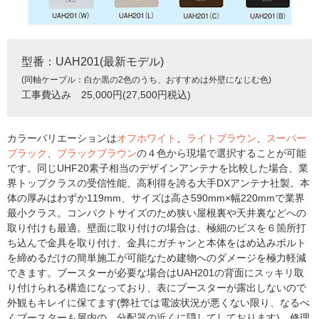
型番：UAH201(最新モデル)
(同軸ケーブル：白か黒の2色のうち、おすすめは外壁になじむ色)
工事費込み 25,000円(27,500円税込)
カラーバリエーションは
オフホワイト
、
ライトブラウン
、
スーパー
ブラック
、
ブラックブラウン
の４色から現場で選択することが可能
です。同じUHF20素子相当のデザインアンテナを比較した場合、業
界トップクラスの受信性能、高利得を誇る大手DXアンテナ社製。本
体の厚みはわずか119mm、サイズは高さ590mm×幅220mmで業界
最小クラス。コンパクトサイズのため狭い屋根裏や天井裏などへの
取り付けも最適。壁面に取り付けの場合は、極細のビスを６箇所打
ち込んで金具を取り付け、金具にガチャンと本体をはめ込みボルト
を締めるだけの簡単施工が可能なため建物へのダメージを極力軽減
できます。ブースターが必要な場合はUAH201の背面にスッキリ取
り付けられる構造になっており、表にブースターが露出しないので
外観もキレイに保てます(弊社では電波状況が悪くない限り、なるべ
くブースターも屋内の、分配器の近くに隠してしております)。修理