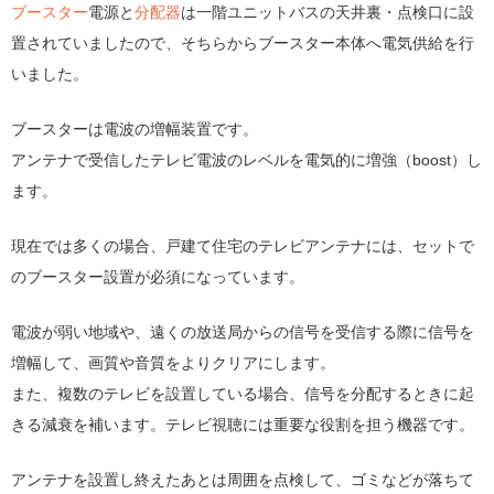
ブースター
電源と
分配器
は一階ユニットバスの天井裏・点検口に設
置されていましたので、そちらからブースター本体へ電気供給を行
いました。
ブースターは電波の増幅装置です。
アンテナで受信したテレビ電波のレベルを電気的に増強（boost）し
ます。
現在では多くの場合、戸建て住宅のテレビアンテナには、セットで
のブースター設置が必須になっています。
電波が弱い地域や、遠くの放送局からの信号を受信する際に信号を
増幅して、画質や音質をよりクリアにします。
また、複数のテレビを設置している場合、信号を分配するときに起
きる減衰を補います。テレビ視聴には重要な役割を担う機器です。
アンテナを設置し終えたあとは周囲を点検して、ゴミなどが落ちて