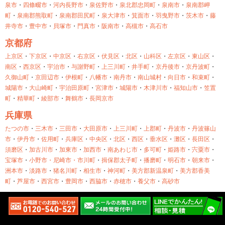
泉市
・
四條畷市
・
河内長野市
・
泉佐野市
・
泉北郡忠岡町
・
泉南市
・
泉南郡岬
町
・
泉南郡熊取町
・
泉南郡田尻町
・
泉大津市
・
箕面市
・
羽曳野市
・
茨木市
・
藤
井寺市
・
豊中市
・
貝塚市
・
門真市
・
阪南市
・
高槻市
・
高石市
京都府
上京区
・
下京区
・
中京区
・
右京区
・
伏見区
・
北区
・
山科区
・
左京区
・
東山区
・
南区
・
西京区
・
宇治市
・
与謝野町
・
上三川町
・
井手町
・
京丹後市
・
京丹波町
・
久御山町
・
京田辺市
・
伊根町
・
八幡市
・
南丹市
・
南山城村
・
向日市
・
和束町
・
城陽市
・
大山崎町
・
宇治田原町
・
宮津市
・
城陽市
・
木津川市
・
福知山市
・
笠置
町
・
精華町
・
綾部市
・
舞鶴市
・
長岡京市
兵庫県
たつの市
・
三木市
・
三田市
・
大田原市
・
上三川町
・
上郡町
・
丹波市
・
丹波篠山
市
・
伊丹市
・
佐用町
・
兵庫区
・
中央区
・
北区
・
西区
・
垂水区
・
灘区
・
長田区
・
須磨区
・
加古川市
・
加東市
・
加西市
・
南あわじ市
・
多可町
・
姫路市
・
宍粟市
・
宝塚市
・
小野市・
尼崎市・
市川町
・
揖保郡太子町
・
播磨町
・
明石市
・
朝来市
・
洲本市
・
淡路市
・
猪名川町
・
相生市
・
神河町
・
美方郡新温泉町
・
美方郡香美
町
・
芦屋市
・
西宮市
・
豊岡市
・
西脇市
・
赤穂市
・
養父市
・
高砂市
奈良県
奈良市
・
平群町
・
広陵町
・
御所市
・
斑鳩町
・
明日香村
・
桜井市
・
橿原市
・
河合
町
・
王寺町
・
生駒市
・
田原本町
・
葛城市
・
香芝市
・
高取町
・
三宅町
・
三郷町
・