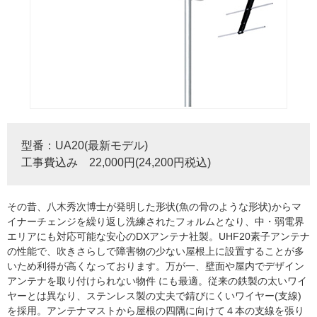
型番：UA20(最新モデル)
工事費込み 22,000円(24,200円税込)
その昔、八木秀次博士が発明した形状(魚の骨のような形状)からマ
イナーチェンジを繰り返し洗練されたフォルムとなり、中・弱電界
エリアにも対応可能な安心のDXアンテナ社製。UHF20素子アンテナ
の性能で、吹きさらしで障害物の少ない屋根上に設置することが多
いため利得が高くなっております。万が一、壁面や屋内でデザイン
アンテナを取り付けられない物件 にも最適。従来の鉄製の太いワイ
ヤーとは異なり、ステンレス製の丈夫で錆びにくいワイヤー(支線)
を採用。アンテナマストから屋根の四隅に向けて４本の支線を張り