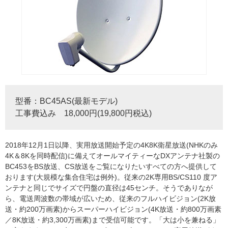
型番：BC45AS(最新モデル)
工事費込み 18,000円(19,800円税込)
2018年12月1日以降、実用放送開始予定の4K8K衛星放送(NHKのみ
4K＆8Kを同時配信)に備えてオールマイティーなDXアンテナ社製の
BC453をBS放送、CS放送をご覧になりたいすべての方へ提供して
おります(大規模な集合住宅は例外)。従来の2K専用BS/CS110 度ア
ンテナと同じでサイズで円盤の直径は45センチ。そうでありなが
ら、電送周波数の帯域が広いため、従来のフルハイビジョン(2K放
送・約200万画素)からスーパーハイビジョン(4K放送・約800万画素
／8K放送・約3,300万画素)まで受信可能です。「大は小を兼ねる」