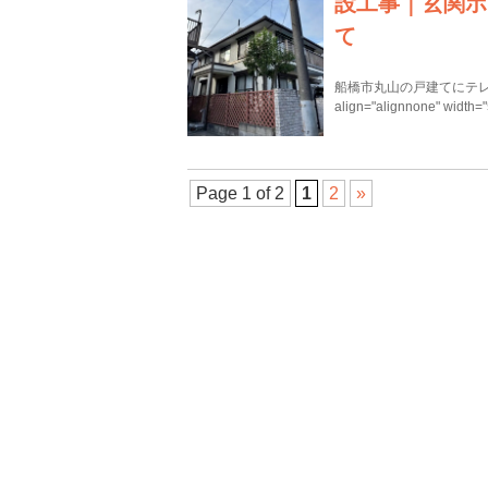
設工事｜玄関ポ
て
船橋市丸山の戸建てにテレビアンテ
align="alignnone" width
Page 1 of 2
1
2
»