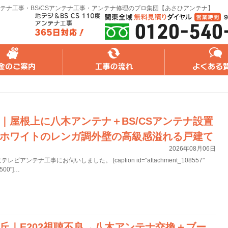
テナ工事・BS/CSアンテナ工事・アンテナ修理のプロ集団【あさひアンテナ】
れ
よくある質問
無料web見積り
｜屋根上に八木アンテナ＋BS/CSアンテナ設置
ホワイトのレンガ調外壁の高級感溢れる戸建て
2026年08月06日
ンテナ工事にお伺いしました。 [caption id="attachment_108557"
"500"]…
丘｜E202視聴不良→八木アンテナ交換＋ブー