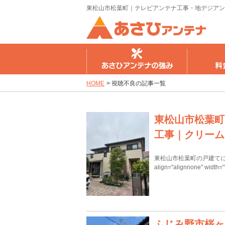
東松山市松葉町｜テレビアンテナ工事・地デジアン
さひアンテナの強み
料金のご案内
工事の流
HOME
>
視聴不良の記事一覧
東松山市松葉町
工事｜クリーム
東松山市松葉町の戸建てにテレビア
align="alignnone" width=
ふじみ野市桜ヶ