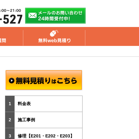
料金表
施工事例
修理【E201・E202・E203】