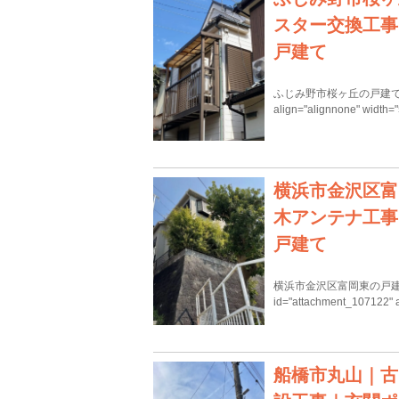
スター交換工事
戸建て
ふじみ野市桜ヶ丘の戸建てにテレビ
align="alignnone" width
横浜市金沢区富
木アンテナ工事
戸建て
横浜市金沢区富岡東の戸建て
id="attachment_107122" 
船橋市丸山｜古