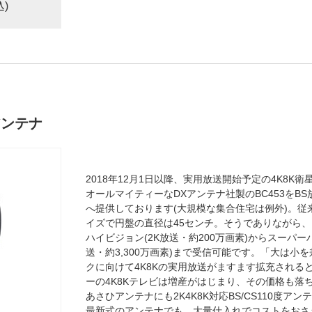
込)
度アンテナ
2018年12月1日以降、実用放送開始予定の4K8K衛
オールマイティーなDXアンテナ社製のBC453をB
へ提供しております(大規模な集合住宅は例外)。従来の
イズで円盤の直径は45センチ。そうでありながら
ハイビジョン(2K放送・約200万画素)からスーパー
送・約3,300万画素)まで受信可能です。「大は小
クに向けて4K8Kの実用放送がますます拡充される
ーの4K8Kテレビは増産がはじまり、その価格も落
あさひアンテナにも2K4K8K対応BS/CS110度
最新式のアンテナでも、大量仕入れでコストをおさ