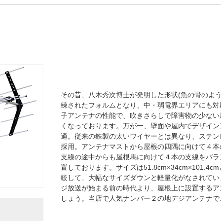
その昔、八木秀次博士が発明した形状(魚の骨のよ
練されたフォルムとなり、中・弱電界エリアにも対応
子アンテナの性能で、吹きさらしで障害物の少ない
くなっております。万が一、壁面や屋内でデザイン
適。従来の鉄製の太いワイヤーとは異なり、ステン
採用。アンテナマストから屋根の四隅に向けて４本
支線の途中からも屋根馬に向けて４本の支線をバラ
置しております。サイズは51.8cm×34cm×101.
較して、大幅なサイズダウンと軽量化がなされています
ジ放送が始まる前の時代より、屋根上に設置するア
しょう。当店で人気ナンバー２の地デジアンテナで