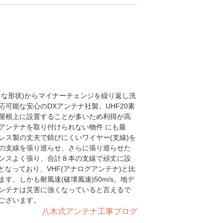
うな形状)からマイナーチェンジを繰り返し洗
可能な安心のDXアンテナ社製。UHF20素
屋根上に設置することが多いため利得が高
アンテナを取り付けられない物件 にも最
レス製の丈夫で錆びにくいワイヤー(支線)を
の支線を張り巡らせ、さらに張り巡らせた
ンスよく張り、合計８本の支線で頑丈に設
4cmとなっており、VHF(アナログアンテナ)と比
。しかも耐風速(破壊風速)50m/s。地デ
ンテナは災害に強くなっていると言えるで
ございます。
八木式アンテナ工事ブログ