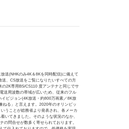
星放送(NHKのみ4K＆8Kを同時配信)に備えて
S放送、CS放送をご覧になりたいすべての方
2K専用BS/CS110 度アンテナと同じでサ
、電送周波数の帯域が広いため、従来のフル
ハイビジョン(4K放送・約800万画素／8K放
を兼ねる」と言えます。2020年のオリンピッ
ということが総務省より発表され、各メーカ
ち着いてきました。そのような状況のなか、
アンテナの問合せが数多く寄せられております。
えて仕入れておりますので、低価格を実現