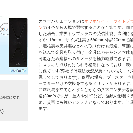
カラーバリエーションは
オフホワイト
、
ライトブ
ン
の４色から現場で選択することが可能です。同じ
した場合、業界トップクラスの受信性能、高利得を
ずか119mm、サイズは高さ590mm×幅220m
い屋根裏や天井裏などへの取り付けも最適。壁面
ち込んで金具を取り付け、金具にガチャンと本体
可能なため建物へのダメージを極力軽減できます。
にスッキリ取り付けられる構造になっており、表
に保てます(弊社では電波状況が悪くない限り、な
隠してしております)。修理の場合、ブースター内
ースターだけの交換をできるメリットがあります
に屋根馬を立てられず昔ながらの八木アンテナを設
速)50m/sですが、屋内や外壁など、強風の影響
は外壁になじ
め、災害にも強いアンテナとなっております。当
ます。
込)