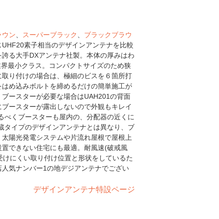
ラウン
、
スーパーブラック
、
ブラックブラウ
UHF20素子相当のデザインアンテナを比較
誇る大手DXアンテナ社製。本体の厚みはわ
mで業界最小クラス。コンパクトサイズのため狭
に取り付けの場合は、極細のビスを６箇所打
をはめ込みボルトを締めるだけの簡単施工が
ブースターが必要な場合はUAH201の背面
にブースターが露出しないので外観もキレイ
るべくブースターも屋内の、分配器の近くに
蔵タイプのデザインアンテナとは異なり、ブ
。太陽光発電システムや片流れ屋根で屋根上
置できない住宅にも最適。耐風速(破戒風
を受けにくい取り付け位置と形状をしているた
店人気ナンバー1の地デジアンテナでござい
デザインアンテナ特設ページ