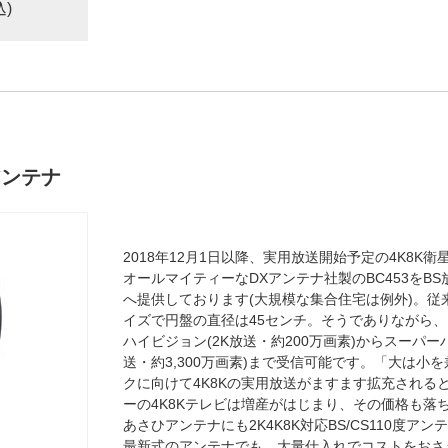
込)
度アンテナ
2018年12月1日以降、実用放送開始予定の4K8K衛
オールマイティーなDXアンテナ社製のBC453をB
へ提供しております(大規模な集合住宅は例外)。従来の
イズで円盤の直径は45センチ。そうでありながら
ハイビジョン(2K放送・約200万画素)からスーパー
送・約3,300万画素)まで受信可能です。「大は小
クに向けて4K8Kの実用放送がますます拡充される
ーの4K8Kテレビは増産がはじまり、その価格も落
あさひアンテナにも2K4K8K対応BS/CS110度
最新式のアンテナでも、大量仕入れでコストをおさ