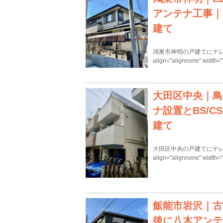
アンテナ工事｜
建て
鴻巣市神明の戸建てにテレビアンテ
align="alignnone" width
大田区中央｜鳥
ナ設置とBS/
建て
大田区中央の戸建てにテレビアンテ
align="alignnone" width
飯能市岩沢｜古
後に八木アンテ