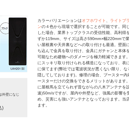
カラーバリエーションは
オフホワイト
、
ライトブ
ン
の４色から現場で選択することが可能です。同じ
した場合、業界トップクラスの受信性能、高利得を
ずか119mm、サイズは高さ590mm×幅220m
い屋根裏や天井裏などへの取り付けも最適。壁面
ち込んで金具を取り付け、金具にガチャンと本体
可能なため建物へのダメージを極力軽減できます。
にスッキリ取り付けられる構造になっており、表
に保てます(弊社では電波状況が悪くない限り、な
隠してしております)。修理の場合、ブースター内
ースターだけの交換をできるメリットがあります
に屋根馬を立てられず昔ながらの八木アンテナを設
速)50m/sですが、屋内や外壁など、強風の影響
は外壁になじ
め、災害にも強いアンテナとなっております。当
ます。
込)