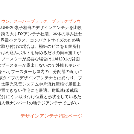
ラウン
、
スーパーブラック
、
ブラックブラウ
UHF20素子相当のデザインアンテナを比較
誇る大手DXアンテナ社製。本体の厚みはわ
mで業界最小クラス。コンパクトサイズのため狭
に取り付けの場合は、極細のビスを６箇所打
をはめ込みボルトを締めるだけの簡単施工が
ブースターが必要な場合はUAH201の背面
にブースターが露出しないので外観もキレイ
るべくブースターも屋内の、分配器の近くに
蔵タイプのデザインアンテナとは異なり、ブ
。太陽光発電システムや片流れ屋根で屋根上
置できない住宅にも最適。耐風速(破戒風
を受けにくい取り付け位置と形状をしているた
店人気ナンバー1の地デジアンテナでござい
デザインアンテナ特設ページ