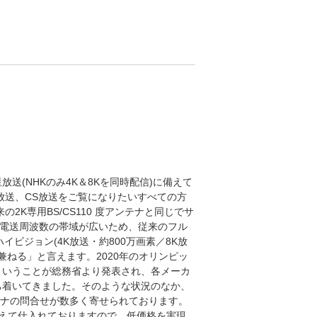
星放送(NHKのみ4K＆8Kを同時配信)に備えて
S放送、CS放送をご覧になりたいすべての方
2K専用BS/CS110 度アンテナと同じでサ
、電送周波数の帯域が広いため、従来のフル
ハイビジョン(4K放送・約800万画素／8K放
を兼ねる」と言えます。2020年のオリンピッ
ということが総務省より発表され、各メーカ
ち着いてきました。そのような状況のなか、
アンテナの問合せが数多く寄せられております。
えて仕入れておりますので、低価格を実現