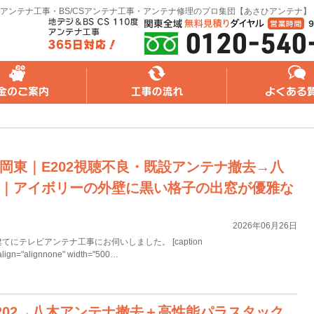
アンテナ工事・BS/CSアンテナ工事・アンテナ修理のプロ集団【あさひアンテナ】
れ
よくある質問
無料web見積り
岡東｜E202視聴不良・既設アンテナ撤去→八
｜アイボリーの外壁に黒い格子の出窓が優雅な
2026年06月26日
にテレビアンテナ工事にお伺いしました。 [caption
align="alignnone" width="500…
202→八木アンテナ撤去＋高性能パラスタック