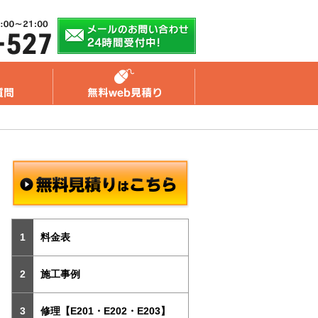
料金表
施工事例
修理【E201・E202・E203】