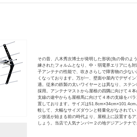
その昔、八木秀次博士が発明した形状(魚の骨のよ
練されたフォルムとなり、中・弱電界エリアにも対応
子アンテナの性能で、吹きさらしで障害物の少ない
くなっております。万が一、壁面や屋内でデザイン
適。従来の鉄製の太いワイヤーとは異なり、ステン
採用。アンテナマストから屋根の四隅に向けて４本
支線の途中からも屋根馬に向けて４本の支線をバラ
置しております。サイズは51.8cm×34cm×101.
較して、大幅なサイズダウンと軽量化がなされています
ジ放送が始まる前の時代より、屋根上に設置するア
しょう。当店で人気ナンバー２の地デジアンテナで