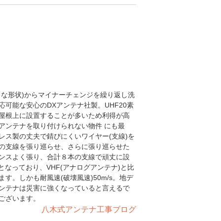
うな形状)からマイナーチェンジを繰り返し洗
可能な安心のDXアンテナ社製。UHF20素
屋根上に設置することが多いため利得が高
アンテナを取り付けられない物件 にも最
レス製の丈夫で錆びにくいワイヤー(支線)を
の支線を張り巡らせ、さらに張り巡らせた
ンスよく張り、合計８本の支線で頑丈に設
4cmとなっており、VHF(アナログアンテナ)と比
。しかも耐風速(破壊風速)50m/s。地デ
ンテナは災害に強くなっていると言えるで
ございます。
八木式アンテナ工事ブログ