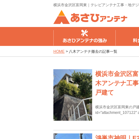
横浜市金沢区富岡東｜テレビアンテナ工事・地デジ
さひアンテナの強み
料金のご案内
工事の流
HOME
>
八木アンテナ撤去の記事一覧
横浜市金沢区富
木アンテナ工事
戸建て
横浜市金沢区富岡東の戸建て
id="attachment_107122" 
鴻巣市神明｜E