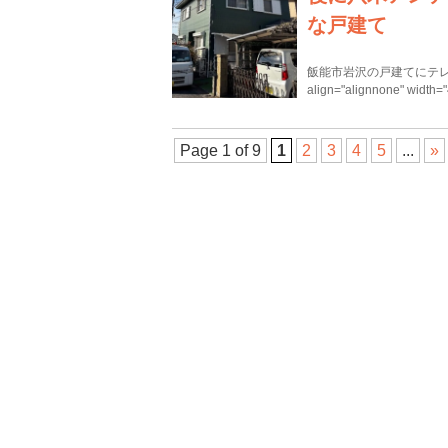
な戸建て
飯能市岩沢の戸建てにテレビアンテ
align="alignnone" width
Page 1 of 9
1
2
3
4
5
...
»