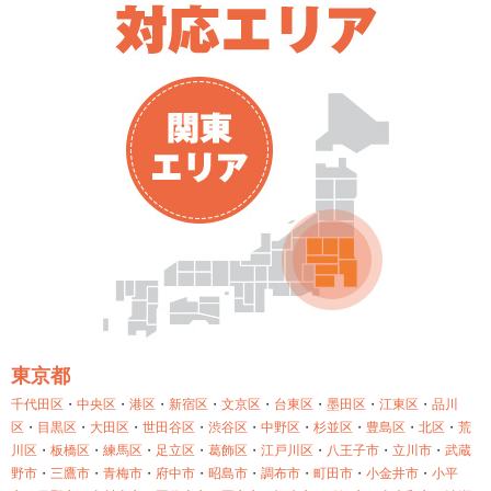
東京都
千代田区
・
中央区
・
港区
・
新宿区
・
文京区
・
台東区
・
墨田区
・
江東区
・
品川
区
・
目黒区
・
大田区
・
世田谷区
・
渋谷区
・
中野区
・
杉並区
・
豊島区
・
北区
・
荒
川区
・
板橋区
・
練馬区
・
足立区
・
葛飾区
・
江戸川区
・
八王子市
・
立川市
・
武蔵
野市
・
三鷹市
・
青梅市
・
府中市
・
昭島市
・
調布市
・
町田市
・
小金井市
・
小平