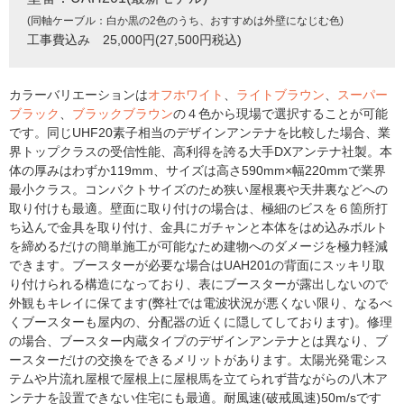
(同軸ケーブル：白か黒の2色のうち、おすすめは外壁になじむ色)
工事費込み 25,000円(27,500円税込)
カラーバリエーションは
オフホワイト
、
ライトブラウン
、
スーパー
ブラック
、
ブラックブラウン
の４色から現場で選択することが可能
です。同じUHF20素子相当のデザインアンテナを比較した場合、業
界トップクラスの受信性能、高利得を誇る大手DXアンテナ社製。本
体の厚みはわずか119mm、サイズは高さ590mm×幅220mmで業界
最小クラス。コンパクトサイズのため狭い屋根裏や天井裏などへの
取り付けも最適。壁面に取り付けの場合は、極細のビスを６箇所打
ち込んで金具を取り付け、金具にガチャンと本体をはめ込みボルト
を締めるだけの簡単施工が可能なため建物へのダメージを極力軽減
できます。ブースターが必要な場合はUAH201の背面にスッキリ取
り付けられる構造になっており、表にブースターが露出しないので
外観もキレイに保てます(弊社では電波状況が悪くない限り、なるべ
くブースターも屋内の、分配器の近くに隠してしております)。修理
の場合、ブースター内蔵タイプのデザインアンテナとは異なり、ブ
ースターだけの交換をできるメリットがあります。太陽光発電シス
テムや片流れ屋根で屋根上に屋根馬を立てられず昔ながらの八木ア
ンテナを設置できない住宅にも最適。耐風速(破戒風速)50m/sです