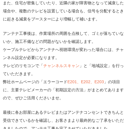
また、住宅が密集していたり、近隣の家が障害物となって減衰した
場合や、複数のテレビを設置している場合も、信号を分配するとき
に起きる減衰をブースターにより増幅して補います。
アンテナ工事後は、作業場所の周囲を点検して、ゴミが落ちていな
いか、施工不備などの問題がないかを確認します。
ケーブルテレビからアンテナへ視聴環境が変わった場合には、チャ
ンネル設定が必要になります。
テレビのリモコンで「
チャンネルスキャン
」と「地域設定」を行っ
ていただきます。
弊社ホームページの「エラーコード
E201、E202、E203
」の項目
に、主要テレビメーカーの「初期設定の方法」がまとめてあります
ので、ぜひご活用くださいませ。
最後に各お部屋にあるテレビまたはアンテナコンセントできちんと
受信できているかを確認し、お客さまより最終的なご了承をいただ
きましたので、アンテナ工事を完了させていただきました。