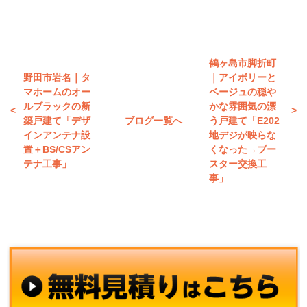
鶴ヶ島市脚折町
野田市岩名｜タ
｜アイボリーと
マホームのオー
ベージュの穏や
ルブラックの新
かな雰囲気の漂
築戸建て「デザ
ブログ一覧へ
う戸建て「E202
インアンテナ設
地デジが映らな
置＋BS/CSアン
くなった→ブー
テナ工事」
スター交換工
事」