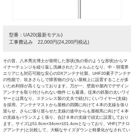
型番：UA20(最新モデル)
工事費込み 22,000円(24,200円税込)
その昔、八木秀次博士が発明した形状(魚の骨のような形状)からマ
イナーチェンジを繰り返し洗練されたフォルムとなり、中・弱電界
エリアにも対応可能な安心のDXアンテナ社製。UHF20素子アンテナ
の性能で、吹きさらしで障害物の少ない屋根上に設置することが多
いため利得が高くなっております。万が一、壁面や屋内でデザイン
アンテナを取り付けられない物件 にも最適。従来の鉄製の太いワイ
ヤーとは異なり、ステンレス製の丈夫で錆びにくいワイヤー(支線)
を採用。アンテナマストから屋根の四隅に向けて４本の支線を張り
巡らせ、さらに張り巡らせた支線の途中からも屋根馬に向けて４本
の支線をバランスよく張り、合計８本の支線で頑丈に設置しており
ます。サイズは51.8cm×34cm×101.4cmとなっており、VHF(アナロ
グアンテナ)と比較して、大幅なサイズダウンと軽量化がなされてい