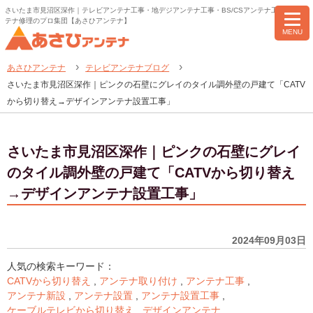
さいたま市見沼区深作｜テレビアンテナ工事・地デジアンテナ工事・BS/CSアンテナ工事・アン
テナ修理のプロ集団【あさひアンテナ】
MENU
あさひアンテナ
テレビアンテナブログ
さいたま市見沼区深作｜ピンクの石壁にグレイのタイル調外壁の戸建て「CATV
から切り替え→デザインアンテナ設置工事」
さいたま市見沼区深作｜ピンクの石壁にグレイ
のタイル調外壁の戸建て「CATVから切り替え
→デザインアンテナ設置工事」
2024年09月03日
人気の検索キーワード：
CATVから切り替え
,
アンテナ取り付け
,
アンテナ工事
,
アンテナ新設
,
アンテナ設置
,
アンテナ設置工事
,
ケーブルテレビから切り替え
,
デザインアンテナ
,