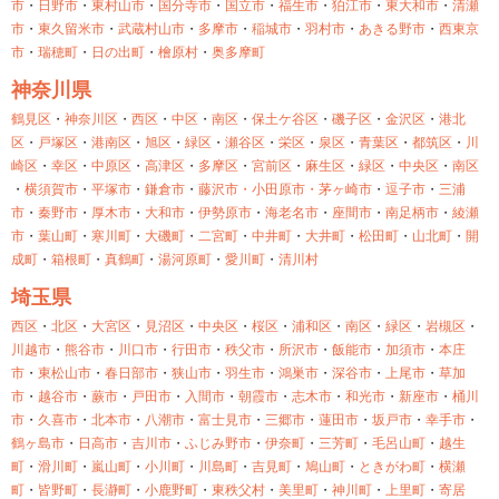
市
・
日野市
・
東村山市
・
国分寺市
・
国立市
・
福生市
・
狛江市
・
東大和市
・
清瀬
市
・
東久留米市
・
武蔵村山市
・
多摩市
・
稲城市
・
羽村市
・
あきる野市
・
西東京
市
・
瑞穂町
・
日の出町
・
檜原村
・
奥多摩町
神奈川県
鶴見区
・
神奈川区
・
西区
・
中区
・
南区
・
保土ケ谷区
・
磯子区
・
金沢区
・
港北
区
・
戸塚区
・
港南区
・
旭区
・
緑区
・
瀬谷区
・
栄区
・
泉区
・
青葉区
・
都筑区
・
川
崎区
・
幸区
・
中原区
・
高津区
・
多摩区
・
宮前区
・
麻生区
・
緑区
・
中央区
・
南区
・
横須賀市
・
平塚市
・
鎌倉市
・
藤沢市・
小田原市・
茅ヶ崎市
・
逗子市
・
三浦
市
・
秦野市
・
厚木市
・
大和市
・
伊勢原市
・
海老名市
・
座間市
・
南足柄市
・
綾瀬
市
・
葉山町
・
寒川町
・
大磯町
・
二宮町
・
中井町
・
大井町
・
松田町
・
山北町
・
開
成町
・
箱根町
・
真鶴町
・
湯河原町
・
愛川町
・
清川村
埼玉県
西区
・
北区
・
大宮区
・
見沼区
・
中央区
・
桜区
・
浦和区
・
南区
・
緑区
・
岩槻区
・
川越市
・
熊谷市
・
川口市
・
行田市
・
秩父市
・
所沢市
・
飯能市
・
加須市
・
本庄
市
・
東松山市
・
春日部市
・
狭山市
・
羽生市
・
鴻巣市
・
深谷市
・
上尾市
・
草加
市
・
越谷市
・
蕨市
・
戸田市
・
入間市
・
朝霞市
・
志木市
・
和光市
・
新座市
・
桶川
市
・
久喜市
・
北本市
・
八潮市
・
富士見市
・
三郷市
・
蓮田市
・
坂戸市
・
幸手市
・
鶴ヶ島市
・
日高市
・
吉川市
・
ふじみ野市
・
伊奈町
・
三芳町
・
毛呂山町
・
越生
町
・
滑川町
・
嵐山町
・
小川町
・
川島町
・
吉見町
・
鳩山町
・
ときがわ町
・
横瀬
町
・
皆野町
・
長瀞町
・
小鹿野町
・
東秩父村
・
美里町
・
神川町
・
上里町
・
寄居