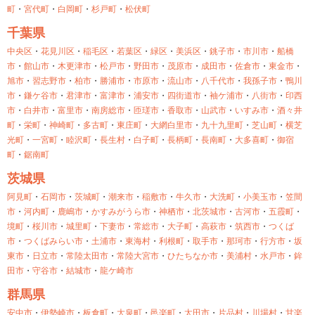
町
・
宮代町
・
白岡町
・
杉戸町
・
松伏町
千葉県
中央区
・
花見川区
・
稲毛区
・
若葉区
・
緑区
・
美浜区
・
銚子市
・
市川市
・
船橋
市
・
館山市
・
木更津市
・
松戸市
・
野田市
・
茂原市
・
成田市
・
佐倉市
・
東金市
・
旭市
・
習志野市
・
柏市
・
勝浦市
・
市原市
・
流山市
・
八千代市
・
我孫子市
・
鴨川
市
・
鎌ケ谷市
・
君津市
・
富津市
・
浦安市
・
四街道市
・
袖ケ浦市
・
八街市
・
印西
市
・
白井市
・
富里市
・
南房総市
・
匝瑳市
・
香取市
・
山武市
・
いすみ市
・
酒々井
町
・
栄町
・
神崎町
・
多古町
・
東庄町
・
大網白里市
・
九十九里町
・
芝山町
・
横芝
光町
・
一宮町
・
睦沢町
・
長生村
・
白子町
・
長柄町
・
長南町
・
大多喜町
・
御宿
町
・
鋸南町
茨城県
阿見町
・
石岡市
・
茨城町
・
潮来市
・
稲敷市
・
牛久市
・
大洗町
・
小美玉市
・
笠間
市
・
河内町
・
鹿嶋市
・
かすみがうら市
・
神栖市
・
北茨城市
・
古河市
・
五霞町
・
境町
・
桜川市
・
城里町
・
下妻市
・
常総市
・
大子町
・
高萩市
・
筑西市
・
つくば
市
・
つくばみらい市
・
土浦市
・
東海村
・
利根町
・
取手市
・
那珂市
・
行方市
・
坂
東市
・
日立市
・
常陸太田市
・
常陸大宮市
・
ひたちなか市
・
美浦村
・
水戸市
・
鉾
田市
・
守谷市
・
結城市
・
龍ケ崎市
群馬県
安中市
・
伊勢崎市
・
板倉町
・
大泉町
・
邑楽町
・
太田市
・
片品村
・
川場村
・
甘楽