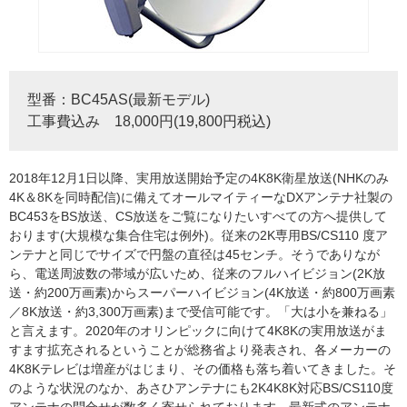
型番：BC45AS(最新モデル)
工事費込み 18,000円(19,800円税込)
2018年12月1日以降、実用放送開始予定の4K8K衛星放送(NHKのみ
4K＆8Kを同時配信)に備えてオールマイティーなDXアンテナ社製の
BC453をBS放送、CS放送をご覧になりたいすべての方へ提供して
おります(大規模な集合住宅は例外)。従来の2K専用BS/CS110 度ア
ンテナと同じでサイズで円盤の直径は45センチ。そうでありなが
ら、電送周波数の帯域が広いため、従来のフルハイビジョン(2K放
送・約200万画素)からスーパーハイビジョン(4K放送・約800万画素
／8K放送・約3,300万画素)まで受信可能です。「大は小を兼ねる」
と言えます。2020年のオリンピックに向けて4K8Kの実用放送がま
すます拡充されるということが総務省より発表され、各メーカーの
4K8Kテレビは増産がはじまり、その価格も落ち着いてきました。そ
のような状況のなか、あさひアンテナにも2K4K8K対応BS/CS110度