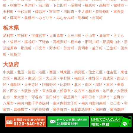
町
・
桐生市
・
草津町
・
渋川市
・
下仁田町
・
昭和村
・
榛東村
・
高崎市
・
館林市
・
玉村町
・
千代田町
・
嬬恋村
・
富岡市
・
沼田市
・
中之条町
・
長野原町
・
東吾妻
町
・
藤岡市
・
前橋市
・
みどり市
・
みなかみ町
・
明和町
・
吉岡町
栃木県
足利市
・
市貝町
・
宇都宮市
・
大田原市
・
上三川町
・
小山市
・
鹿沼市
・
さくら
市
・
佐野市
・
塩谷町
・
下野市
・
高根沢町
・
栃木市
・
那珂川町
・
那須鳥山市
・
那
須塩原市
・
那須町
・
日光市
・
野木町
・
芳賀町・
真岡市・
益子町
・
壬生町
・
茂木
町
・
矢板市
大阪府
中央区
・
北区
・
旭区
・
港区
・
西区
・
城東区
・
鶴見区
・
住之江区
・
住吉区
・
東住
吉区
・
東成区
・
東淀川区
・
大正区
・
平野区
・
福島区
・
生野区
・
西成区
・
西淀川
区
・
都島区
・
天王寺区
・
阿倍野区
・
此花区
・
北区
・
南区
・
堺区
・
東区
・
美原
区
・
西区
・
大阪狭山市
・
東大阪市
・
松原市
・
枚方市
・
柏原市
・
池田市
・
大阪狭
山市
・
東大阪市
・
守谷市
・
富田林市
・
寝屋川市
・
岸和田市
・
摂津市
・
交野市
・
八尾市
・
南河内郡千早赤阪村
・
南河内郡太子町
・
南河内郡河南町
・
吹田市
・
和
泉市
・
四條畷市
・
河内長野市
・
泉佐野市
・
泉北郡忠岡町
・
泉南市
・
泉南郡岬
町
・
泉南郡熊取町
・
泉南郡田尻町
・
泉大津市
・
箕面市
・
羽曳野市
・
茨木市
・
藤
井寺市
・
豊中市
・
貝塚市
・
門真市
・
阪南市
・
高槻市
・
高石市
京都府