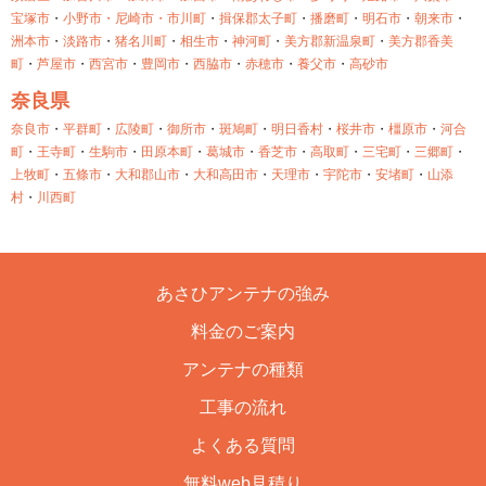
宝塚市
・
小野市・
尼崎市・
市川町
・
揖保郡太子町
・
播磨町
・
明石市
・
朝来市
・
洲本市
・
淡路市
・
猪名川町
・
相生市
・
神河町
・
美方郡新温泉町
・
美方郡香美
町
・
芦屋市
・
西宮市
・
豊岡市
・
西脇市
・
赤穂市
・
養父市
・
高砂市
奈良県
奈良市
・
平群町
・
広陵町
・
御所市
・
斑鳩町
・
明日香村
・
桜井市
・
橿原市
・
河合
町
・
王寺町
・
生駒市
・
田原本町
・
葛城市
・
香芝市
・
高取町
・
三宅町
・
三郷町
・
上牧町
・
五條市
・
大和郡山市
・
大和高田市
・
天理市
・
宇陀市
・
安堵町
・
山添
村
・
川西町
あさひアンテナの強み
料金のご案内
アンテナの種類
工事の流れ
よくある質問
無料web見積り