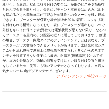
取り付けも最適。壁面に取り付けの場合は、極細のビスを６箇所打
ち込んで金具を取り付け、金具にガチャンと本体をはめ込みボルト
を締めるだけの簡単施工が可能なため建物へのダメージを極力軽減
できます。ブースターが必要な場合はUAH201の背面にスッキリ取
り付けられる構造になっており、表にブースターが露出しないので
外観もキレイに保てます(弊社では電波状況が悪くない限り、なるべ
くブースターも屋内の、分配器の近くに隠してしております)。修理
の場合、ブースター内蔵タイプのデザインアンテナとは異なり、ブ
ースターだけの交換をできるメリットがあります。太陽光発電シス
テムや片流れ屋根で屋根上に屋根馬を立てられず昔ながらの八木ア
ンテナを設置できない住宅にも最適。耐風速(破戒風速)50m/sです
が、屋内や外壁など、強風の影響を受けにくい取り付け位置と形状
をしているため、災害にも強いアンテナとなっております。当店人
気ナンバー1の地デジアンテナでございます。
デザインアンテナ特設ページ