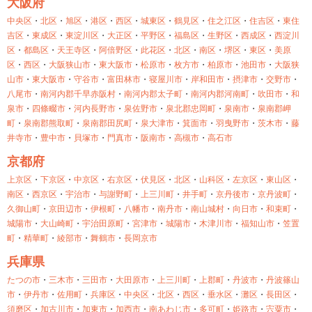
大阪府
中央区
・
北区
・
旭区
・
港区
・
西区
・
城東区
・
鶴見区
・
住之江区
・
住吉区
・
東住
吉区
・
東成区
・
東淀川区
・
大正区
・
平野区
・
福島区
・
生野区
・
西成区
・
西淀川
区
・
都島区
・
天王寺区
・
阿倍野区
・
此花区
・
北区
・
南区
・
堺区
・
東区
・
美原
区
・
西区
・
大阪狭山市
・
東大阪市
・
松原市
・
枚方市
・
柏原市
・
池田市
・
大阪狭
山市
・
東大阪市
・
守谷市
・
富田林市
・
寝屋川市
・
岸和田市
・
摂津市
・
交野市
・
八尾市
・
南河内郡千早赤阪村
・
南河内郡太子町
・
南河内郡河南町
・
吹田市
・
和
泉市
・
四條畷市
・
河内長野市
・
泉佐野市
・
泉北郡忠岡町
・
泉南市
・
泉南郡岬
町
・
泉南郡熊取町
・
泉南郡田尻町
・
泉大津市
・
箕面市
・
羽曳野市
・
茨木市
・
藤
井寺市
・
豊中市
・
貝塚市
・
門真市
・
阪南市
・
高槻市
・
高石市
京都府
上京区
・
下京区
・
中京区
・
右京区
・
伏見区
・
北区
・
山科区
・
左京区
・
東山区
・
南区
・
西京区
・
宇治市
・
与謝野町
・
上三川町
・
井手町
・
京丹後市
・
京丹波町
・
久御山町
・
京田辺市
・
伊根町
・
八幡市
・
南丹市
・
南山城村
・
向日市
・
和束町
・
城陽市
・
大山崎町
・
宇治田原町
・
宮津市
・
城陽市
・
木津川市
・
福知山市
・
笠置
町
・
精華町
・
綾部市
・
舞鶴市
・
長岡京市
兵庫県
たつの市
・
三木市
・
三田市
・
大田原市
・
上三川町
・
上郡町
・
丹波市
・
丹波篠山
市
・
伊丹市
・
佐用町
・
兵庫区
・
中央区
・
北区
・
西区
・
垂水区
・
灘区
・
長田区
・
須磨区
・
加古川市
・
加東市
・
加西市
・
南あわじ市
・
多可町
・
姫路市
・
宍粟市
・