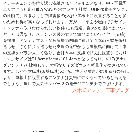
イナーチェンジを繰り返し洗練されたフォルムとなり、中・弱電界
エリアにも対応可能な安心のDXアンテナ社製。UHF20素子アンテナ
の性能で、吹きさらしで障害物の少ない屋根上に設置することが多
いため利得が高くなっております。万が一、壁面や屋内でデザイン
アンテナを取り付けられない物件 にも最適。従来の鉄製の太いワイ
ヤーとは異なり、ステンレス製の丈夫で錆びにくいワイヤー(支線)
を採用。アンテナマストから屋根の四隅に向けて４本の支線を張り
巡らせ、さらに張り巡らせた支線の途中からも屋根馬に向けて４本
の支線をバランスよく張り、合計８本の支線で頑丈に設置しており
ます。サイズは51.8cm×34cm×101.4cmとなっており、VHF(アナロ
グアンテナ)と比較して、大幅なサイズダウンと軽量化がなされてい
ます。しかも耐風速(破壊風速)50m/s。地デジ放送が始まる前の時代
より、屋根上に設置するアンテナは災害に強くなっていると言える
でしょう。当店で人気ナンバー２の地デジアンテナでございます。
八木式アンテナ工事ブログ