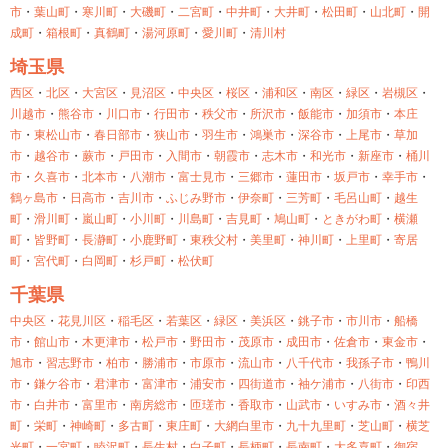
市
・
葉山町
・
寒川町
・
大磯町
・
二宮町
・
中井町
・
大井町
・
松田町
・
山北町
・
開
成町
・
箱根町
・
真鶴町
・
湯河原町
・
愛川町
・
清川村
埼玉県
西区
・
北区
・
大宮区
・
見沼区
・
中央区
・
桜区
・
浦和区
・
南区
・
緑区
・
岩槻区
・
川越市
・
熊谷市
・
川口市
・
行田市
・
秩父市
・
所沢市
・
飯能市
・
加須市
・
本庄
市
・
東松山市
・
春日部市
・
狭山市
・
羽生市
・
鴻巣市
・
深谷市
・
上尾市
・
草加
市
・
越谷市
・
蕨市
・
戸田市
・
入間市
・
朝霞市
・
志木市
・
和光市
・
新座市
・
桶川
市
・
久喜市
・
北本市
・
八潮市
・
富士見市
・
三郷市
・
蓮田市
・
坂戸市
・
幸手市
・
鶴ヶ島市
・
日高市
・
吉川市
・
ふじみ野市
・
伊奈町
・
三芳町
・
毛呂山町
・
越生
町
・
滑川町
・
嵐山町
・
小川町
・
川島町
・
吉見町
・
鳩山町
・
ときがわ町
・
横瀬
町
・
皆野町
・
長瀞町
・
小鹿野町
・
東秩父村
・
美里町
・
神川町
・
上里町
・
寄居
町
・
宮代町
・
白岡町
・
杉戸町
・
松伏町
千葉県
中央区
・
花見川区
・
稲毛区
・
若葉区
・
緑区
・
美浜区
・
銚子市
・
市川市
・
船橋
市
・
館山市
・
木更津市
・
松戸市
・
野田市
・
茂原市
・
成田市
・
佐倉市
・
東金市
・
旭市
・
習志野市
・
柏市
・
勝浦市
・
市原市
・
流山市
・
八千代市
・
我孫子市
・
鴨川
市
・
鎌ケ谷市
・
君津市
・
富津市
・
浦安市
・
四街道市
・
袖ケ浦市
・
八街市
・
印西
市
・
白井市
・
富里市
・
南房総市
・
匝瑳市
・
香取市
・
山武市
・
いすみ市
・
酒々井
町
・
栄町
・
神崎町
・
多古町
・
東庄町
・
大網白里市
・
九十九里町
・
芝山町
・
横芝
光町
・
一宮町
・
睦沢町
・
長生村
・
白子町
・
長柄町
・
長南町
・
大多喜町
・
御宿