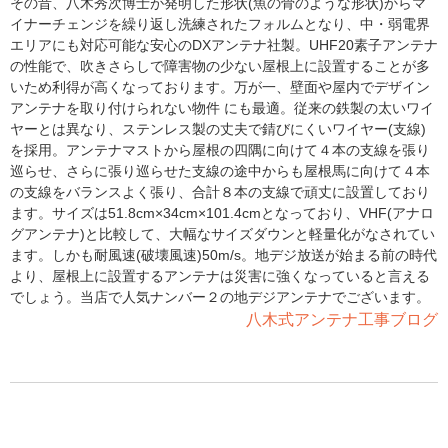
その昔、八木秀次博士が発明した形状(魚の骨のような形状)からマ
イナーチェンジを繰り返し洗練されたフォルムとなり、中・弱電界
エリアにも対応可能な安心のDXアンテナ社製。UHF20素子アンテナ
の性能で、吹きさらしで障害物の少ない屋根上に設置することが多
いため利得が高くなっております。万が一、壁面や屋内でデザイン
アンテナを取り付けられない物件 にも最適。従来の鉄製の太いワイ
ヤーとは異なり、ステンレス製の丈夫で錆びにくいワイヤー(支線)
を採用。アンテナマストから屋根の四隅に向けて４本の支線を張り
巡らせ、さらに張り巡らせた支線の途中からも屋根馬に向けて４本
の支線をバランスよく張り、合計８本の支線で頑丈に設置しており
ます。サイズは51.8cm×34cm×101.4cmとなっており、VHF(アナロ
グアンテナ)と比較して、大幅なサイズダウンと軽量化がなされてい
ます。しかも耐風速(破壊風速)50m/s。地デジ放送が始まる前の時代
より、屋根上に設置するアンテナは災害に強くなっていると言える
でしょう。当店で人気ナンバー２の地デジアンテナでございます。
八木式アンテナ工事ブログ