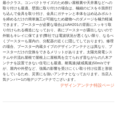
最小クラス。コンパクトサイズのため狭い屋根裏や天井裏などへの
取り付けも最適。壁面に取り付けの場合は、極細のビスを６箇所打
ち込んで金具を取り付け、金具にガチャンと本体をはめ込みボルト
を締めるだけの簡単施工が可能なため建物へのダメージを極力軽減
できます。ブースターが必要な場合はUAH201の背面にスッキリ取
り付けられる構造になっており、表にブースターが露出しないので
外観もキレイに保てます(弊社では電波状況が悪くない限り、なるべ
くブースターも屋内の、分配器の近くに隠してしております)。修理
の場合、ブースター内蔵タイプのデザインアンテナとは異なり、ブ
ースターだけの交換をできるメリットがあります。太陽光発電シス
テムや片流れ屋根で屋根上に屋根馬を立てられず昔ながらの八木ア
ンテナを設置できない住宅にも最適。耐風速(破戒風速)50m/sです
が、屋内や外壁など、強風の影響を受けにくい取り付け位置と形状
をしているため、災害にも強いアンテナとなっております。当店人
気ナンバー1の地デジアンテナでございます。
デザインアンテナ特設ページ