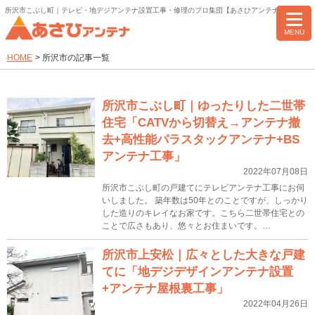
所沢市こぶし町｜テレビ・地デジアンテナ設置工事・修理のプロ集団【あさひアンテナ】
MENU
HOME
>
所沢市の記事一覧
所沢市こぶし町｜ゆったりした二世帯
住宅「CATVから切替え→アンテナ撤
去+高性能パラスタックアンテナ+BS
アンテナ工事」
2022年07月08日
所沢市こぶし町の戸建てにテレビアンテナ工事にお伺
いしました。 築年数は50年とのことですが、しっかり
した造りのキレイなお家です。こちら二世帯住宅との
ことで広さもあり、悠々とお住まいです。…
所沢市上安松｜広々とした大きな戸建
てに「地デジデザインアンテナ設置
+アンテナ屋根裏工事」
2022年04月26日