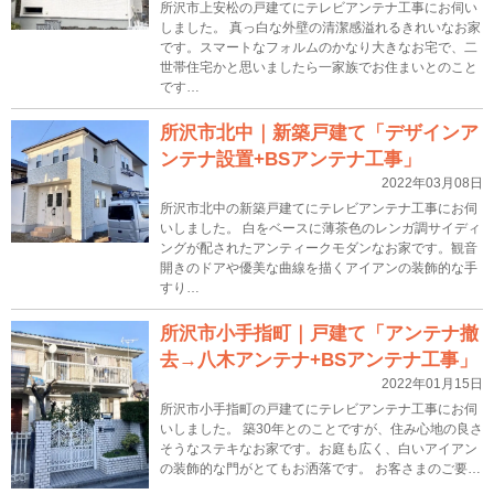
所沢市上安松の戸建てにテレビアンテナ工事にお伺い
しました。 真っ白な外壁の清潔感溢れるきれいなお家
です。スマートなフォルムのかなり大きなお宅で、二
世帯住宅かと思いましたら一家族でお住まいとのこと
です…
所沢市北中｜新築戸建て「デザインア
ンテナ設置+BSアンテナ工事」
2022年03月08日
所沢市北中の新築戸建てにテレビアンテナ工事にお伺
いしました。 白をベースに薄茶色のレンガ調サイディ
ングが配されたアンティークモダンなお家です。観音
開きのドアや優美な曲線を描くアイアンの装飾的な手
すり…
所沢市小手指町｜戸建て「アンテナ撤
去→八木アンテナ+BSアンテナ工事」
2022年01月15日
所沢市小手指町の戸建てにテレビアンテナ工事にお伺
いしました。 築30年とのことですが、住み心地の良さ
そうなステキなお家です。お庭も広く、白いアイアン
の装飾的な門がとてもお洒落です。 お客さまのご要…