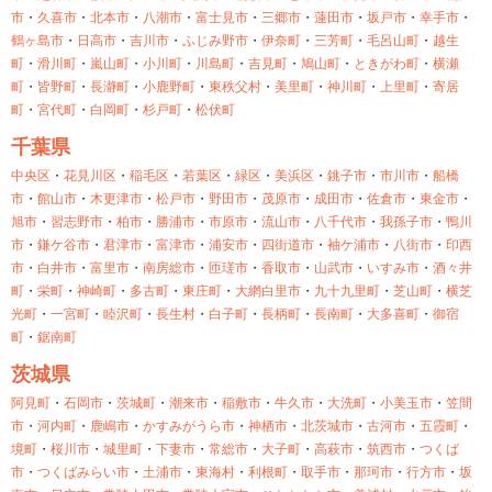
市
・
久喜市
・
北本市
・
八潮市
・
富士見市
・
三郷市
・
蓮田市
・
坂戸市
・
幸手市
・
鶴ヶ島市
・
日高市
・
吉川市
・
ふじみ野市
・
伊奈町
・
三芳町
・
毛呂山町
・
越生
町
・
滑川町
・
嵐山町
・
小川町
・
川島町
・
吉見町
・
鳩山町
・
ときがわ町
・
横瀬
町
・
皆野町
・
長瀞町
・
小鹿野町
・
東秩父村
・
美里町
・
神川町
・
上里町
・
寄居
町
・
宮代町
・
白岡町
・
杉戸町
・
松伏町
千葉県
中央区
・
花見川区
・
稲毛区
・
若葉区
・
緑区
・
美浜区
・
銚子市
・
市川市
・
船橋
市
・
館山市
・
木更津市
・
松戸市
・
野田市
・
茂原市
・
成田市
・
佐倉市
・
東金市
・
旭市
・
習志野市
・
柏市
・
勝浦市
・
市原市
・
流山市
・
八千代市
・
我孫子市
・
鴨川
市
・
鎌ケ谷市
・
君津市
・
富津市
・
浦安市
・
四街道市
・
袖ケ浦市
・
八街市
・
印西
市
・
白井市
・
富里市
・
南房総市
・
匝瑳市
・
香取市
・
山武市
・
いすみ市
・
酒々井
町
・
栄町
・
神崎町
・
多古町
・
東庄町
・
大網白里市
・
九十九里町
・
芝山町
・
横芝
光町
・
一宮町
・
睦沢町
・
長生村
・
白子町
・
長柄町
・
長南町
・
大多喜町
・
御宿
町
・
鋸南町
茨城県
阿見町
・
石岡市
・
茨城町
・
潮来市
・
稲敷市
・
牛久市
・
大洗町
・
小美玉市
・
笠間
市
・
河内町
・
鹿嶋市
・
かすみがうら市
・
神栖市
・
北茨城市
・
古河市
・
五霞町
・
境町
・
桜川市
・
城里町
・
下妻市
・
常総市
・
大子町
・
高萩市
・
筑西市
・
つくば
市
・
つくばみらい市
・
土浦市
・
東海村
・
利根町
・
取手市
・
那珂市
・
行方市
・
坂