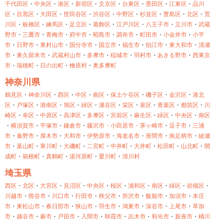
千代田区
・
中央区
・
港区
・
新宿区
・
文京区
・
台東区
・
墨田区
・
江東区
・
品川
区
・
目黒区
・
大田区
・
世田谷区
・
渋谷区
・
中野区
・
杉並区
・
豊島区
・
北区
・
荒
川区
・
板橋区
・
練馬区
・
足立区
・
葛飾区
・
江戸川区
・
八王子市
・
立川市
・
武蔵
野市
・
三鷹市
・
青梅市
・
府中市
・
昭島市
・
調布市
・
町田市
・
小金井市
・
小平
市
・
日野市
・
東村山市
・
国分寺市
・
国立市
・
福生市
・
狛江市
・
東大和市
・
清瀬
市
・
東久留米市
・
武蔵村山市
・
多摩市
・
稲城市
・
羽村市
・
あきる野市
・
西東京
市
・
瑞穂町
・
日の出町
・
檜原村
・
奥多摩町
神奈川県
鶴見区
・
神奈川区
・
西区
・
中区
・
南区
・
保土ケ谷区
・
磯子区
・
金沢区
・
港北
区
・
戸塚区
・
港南区
・
旭区
・
緑区
・
瀬谷区
・
栄区
・
泉区
・
青葉区
・
都筑区
・
川
崎区
・
幸区
・
中原区
・
高津区
・
多摩区
・
宮前区
・
麻生区
・
緑区
・
中央区
・
南区
・
横須賀市
・
平塚市
・
鎌倉市
・
藤沢市・
小田原市・
茅ヶ崎市
・
逗子市
・
三浦
市
・
秦野市
・
厚木市
・
大和市
・
伊勢原市
・
海老名市
・
座間市
・
南足柄市
・
綾瀬
市
・
葉山町
・
寒川町
・
大磯町
・
二宮町
・
中井町
・
大井町
・
松田町
・
山北町
・
開
成町
・
箱根町
・
真鶴町
・
湯河原町
・
愛川町
・
清川村
埼玉県
西区
・
北区
・
大宮区
・
見沼区
・
中央区
・
桜区
・
浦和区
・
南区
・
緑区
・
岩槻区
・
川越市
・
熊谷市
・
川口市
・
行田市
・
秩父市
・
所沢市
・
飯能市
・
加須市
・
本庄
市
・
東松山市
・
春日部市
・
狭山市
・
羽生市
・
鴻巣市
・
深谷市
・
上尾市
・
草加
市
・
越谷市
・
蕨市
・
戸田市
・
入間市
・
朝霞市
・
志木市
・
和光市
・
新座市
・
桶川