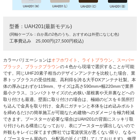
型番：UAH201(最新モデル)
(同軸ケーブル：白か黒の2色のうち、おすすめは外壁になじむ色)
工事費込み 25,000円(27,500円税込)
カラーバリエーションは
オフホワイト
、
ライトブラウン
、
スーパー
ブラック
、
ブラックブラウン
の４色から現場で選択することが可能
です。同じUHF20素子相当のデザインアンテナを比較した場合、業
界トップクラスの受信性能、高利得を誇る大手DXアンテナ社製。本
体の厚みはわずか119mm、サイズは高さ590mm×幅220mmで業界
最小クラス。コンパクトサイズのため狭い屋根裏や天井裏などへの
取り付けも最適。壁面に取り付けの場合は、極細のビスを６箇所打
ち込んで金具を取り付け、金具にガチャンと本体をはめ込みボルト
を締めるだけの簡単施工が可能なため建物へのダメージを極力軽減
できます。ブースターが必要な場合はUAH201の背面にスッキリ取
り付けられる構造になっており、表にブースターが露出しないので
外観もキレイに保てます(弊社では電波状況が悪くない限り、なるべ
くブースターも屋内の、分配器の近くに隠してしております)。修理