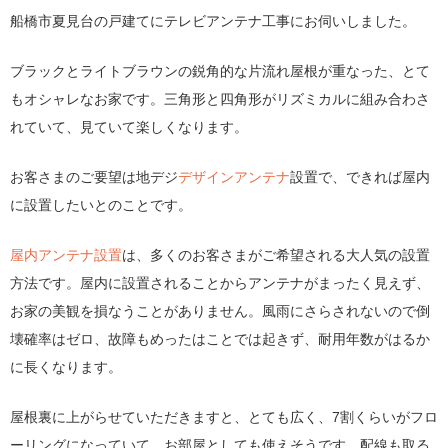
船橋市夏見台の戸建てにテレビアンテナ工事にお伺いしました。
ブラックとライトブラウンの鋭角的な片流れ屋根が重なった、とて
もオシャレなお家です。三角形と四角形がリズミカルに組み合わさ
れていて、見ていて楽しくなります。
お客さまのご要望は地デジ
デザインアンテナ
設置で、できれば屋内
に設置したいとのことです。
屋内アンテナ設置
は、多くのお客さまがご希望される大人気の設置
方法です。屋内に設置されることからアンテナがまったく見えず、
お家の美観を損なうことがありません。風雨にさらされないので倒
壊確率はゼロ、故障もめったはことでは起きず、耐用年数がはるか
に長くなります。
屋根裏に上がらせていただきますと、とても広く、7割くらいがフロ
ーリングになっていて、お部屋としても使えそうです。配線も取る