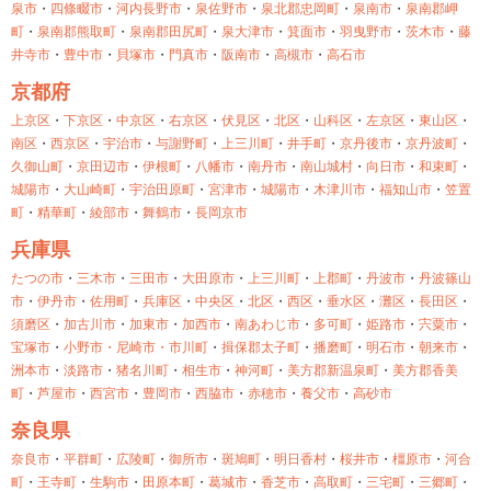
泉市
・
四條畷市
・
河内長野市
・
泉佐野市
・
泉北郡忠岡町
・
泉南市
・
泉南郡岬
町
・
泉南郡熊取町
・
泉南郡田尻町
・
泉大津市
・
箕面市
・
羽曳野市
・
茨木市
・
藤
井寺市
・
豊中市
・
貝塚市
・
門真市
・
阪南市
・
高槻市
・
高石市
京都府
上京区
・
下京区
・
中京区
・
右京区
・
伏見区
・
北区
・
山科区
・
左京区
・
東山区
・
南区
・
西京区
・
宇治市
・
与謝野町
・
上三川町
・
井手町
・
京丹後市
・
京丹波町
・
久御山町
・
京田辺市
・
伊根町
・
八幡市
・
南丹市
・
南山城村
・
向日市
・
和束町
・
城陽市
・
大山崎町
・
宇治田原町
・
宮津市
・
城陽市
・
木津川市
・
福知山市
・
笠置
町
・
精華町
・
綾部市
・
舞鶴市
・
長岡京市
兵庫県
たつの市
・
三木市
・
三田市
・
大田原市
・
上三川町
・
上郡町
・
丹波市
・
丹波篠山
市
・
伊丹市
・
佐用町
・
兵庫区
・
中央区
・
北区
・
西区
・
垂水区
・
灘区
・
長田区
・
須磨区
・
加古川市
・
加東市
・
加西市
・
南あわじ市
・
多可町
・
姫路市
・
宍粟市
・
宝塚市
・
小野市・
尼崎市・
市川町
・
揖保郡太子町
・
播磨町
・
明石市
・
朝来市
・
洲本市
・
淡路市
・
猪名川町
・
相生市
・
神河町
・
美方郡新温泉町
・
美方郡香美
町
・
芦屋市
・
西宮市
・
豊岡市
・
西脇市
・
赤穂市
・
養父市
・
高砂市
奈良県
奈良市
・
平群町
・
広陵町
・
御所市
・
斑鳩町
・
明日香村
・
桜井市
・
橿原市
・
河合
町
・
王寺町
・
生駒市
・
田原本町
・
葛城市
・
香芝市
・
高取町
・
三宅町
・
三郷町
・