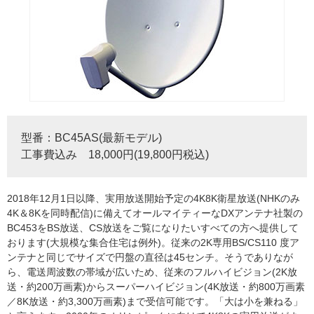
型番：BC45AS(最新モデル)
工事費込み 18,000円(19,800円税込)
2018年12月1日以降、実用放送開始予定の4K8K衛星放送(NHKのみ
4K＆8Kを同時配信)に備えてオールマイティーなDXアンテナ社製の
BC453をBS放送、CS放送をご覧になりたいすべての方へ提供して
おります(大規模な集合住宅は例外)。従来の2K専用BS/CS110 度ア
ンテナと同じでサイズで円盤の直径は45センチ。そうでありなが
ら、電送周波数の帯域が広いため、従来のフルハイビジョン(2K放
送・約200万画素)からスーパーハイビジョン(4K放送・約800万画素
／8K放送・約3,300万画素)まで受信可能です。「大は小を兼ねる」