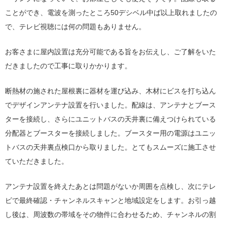
ことができ、電波を測ったところ50デシベル中ば以上取れましたの
で、テレビ視聴には何の問題もありません。
お客さまに屋内設置は充分可能である旨をお伝えし、ご了解をいた
だきましたので工事に取りかかります。
断熱材の施された屋根裏に器材を運び込み、木材にビスを打ち込ん
でデザインアンテナ設置を行いました。配線は、アンテナとブース
ターを接続し、さらにユニットバスの天井裏に備えつけられている
分配器とブースターを接続しました。ブースター用の電源はユニッ
トバスの天井裏点検口から取りました。
とてもスムーズに施工させ
ていただきました。
アンテナ設置を終えたあとは問題がないか周囲を点検し、次にテレ
ビで最終確認・チャンネルスキャンと地域設定をします。お引っ越
し後は、周波数の帯域をその物件に合わせるため、チャンネルの割