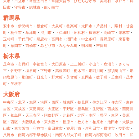
東市
・
日立市
・
常陸太田市
・
常陸大宮市
・
ひたちなか市
・
美浦村
・
水戸市
・
鉾
田市
・
守谷市
・
結城市
・
龍ケ崎市
群馬県
安中市
・
伊勢崎市
・
板倉町
・
大泉町
・
邑楽町
・
太田市
・
片品村
・
川場村
・
甘楽
町
・
桐生市
・
草津町
・
渋川市
・
下仁田町
・
昭和村
・
榛東村
・
高崎市
・
館林市
・
玉村町
・
千代田町
・
嬬恋村
・
富岡市
・
沼田市
・
中之条町
・
長野原町
・
東吾妻
町
・
藤岡市
・
前橋市
・
みどり市
・
みなかみ町
・
明和町
・
吉岡町
栃木県
足利市
・
市貝町
・
宇都宮市
・
大田原市
・
上三川町
・
小山市
・
鹿沼市
・
さくら
市
・
佐野市
・
塩谷町
・
下野市
・
高根沢町
・
栃木市
・
那珂川町
・
那須鳥山市
・
那
須塩原市
・
那須町
・
日光市
・
野木町
・
芳賀町・
真岡市・
益子町
・
壬生町
・
茂木
町
・
矢板市
大阪府
中央区
・
北区
・
旭区
・
港区
・
西区
・
城東区
・
鶴見区
・
住之江区
・
住吉区
・
東住
吉区
・
東成区
・
東淀川区
・
大正区
・
平野区
・
福島区
・
生野区
・
西成区
・
西淀川
区
・
都島区
・
天王寺区
・
阿倍野区
・
此花区
・
北区
・
南区
・
堺区
・
東区
・
美原
区
・
西区
・
大阪狭山市
・
東大阪市
・
松原市
・
枚方市
・
柏原市
・
池田市
・
大阪狭
山市
・
東大阪市
・
守谷市
・
富田林市
・
寝屋川市
・
岸和田市
・
摂津市
・
交野市
・
八尾市
・
南河内郡千早赤阪村
・
南河内郡太子町
・
南河内郡河南町
・
吹田市
・
和