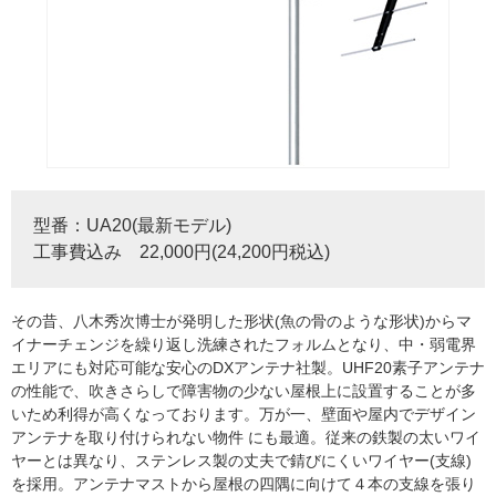
型番：UA20(最新モデル)
工事費込み 22,000円(24,200円税込)
その昔、八木秀次博士が発明した形状(魚の骨のような形状)からマ
イナーチェンジを繰り返し洗練されたフォルムとなり、中・弱電界
エリアにも対応可能な安心のDXアンテナ社製。UHF20素子アンテナ
の性能で、吹きさらしで障害物の少ない屋根上に設置することが多
いため利得が高くなっております。万が一、壁面や屋内でデザイン
アンテナを取り付けられない物件 にも最適。従来の鉄製の太いワイ
ヤーとは異なり、ステンレス製の丈夫で錆びにくいワイヤー(支線)
を採用。アンテナマストから屋根の四隅に向けて４本の支線を張り