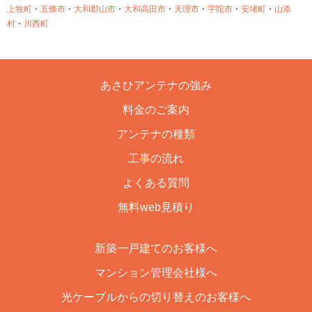
上牧町
・
五條市
・
大和郡山市
・
大和高田市
・
天理市
・
宇陀市
・
安堵町
・
山添
村
・
川西町
あさひアンテナの強み
料金のご案内
アンテナの種類
工事の流れ
よくある質問
無料web見積り
新築一戸建てのお客様へ
マンション管理会社様へ
光ケーブルからの切り替えのお客様へ