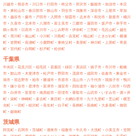
川越市
・
熊谷市
・
川口市
・
行田市
・
秩父市
・
所沢市
・
飯能市
・
加須市
・
本庄
市
・
東松山市
・
春日部市
・
狭山市
・
羽生市
・
鴻巣市
・
深谷市
・
上尾市
・
草加
市
・
越谷市
・
蕨市
・
戸田市
・
入間市
・
朝霞市
・
志木市
・
和光市
・
新座市
・
桶川
市
・
久喜市
・
北本市
・
八潮市
・
富士見市
・
三郷市
・
蓮田市
・
坂戸市
・
幸手市
・
鶴ヶ島市
・
日高市
・
吉川市
・
ふじみ野市
・
伊奈町
・
三芳町
・
毛呂山町
・
越生
町
・
滑川町
・
嵐山町
・
小川町
・
川島町
・
吉見町
・
鳩山町
・
ときがわ町
・
横瀬
町
・
皆野町
・
長瀞町
・
小鹿野町
・
東秩父村
・
美里町
・
神川町
・
上里町
・
寄居
町
・
宮代町
・
白岡町
・
杉戸町
・
松伏町
千葉県
中央区
・
花見川区
・
稲毛区
・
若葉区
・
緑区
・
美浜区
・
銚子市
・
市川市
・
船橋
市
・
館山市
・
木更津市
・
松戸市
・
野田市
・
茂原市
・
成田市
・
佐倉市
・
東金市
・
旭市
・
習志野市
・
柏市
・
勝浦市
・
市原市
・
流山市
・
八千代市
・
我孫子市
・
鴨川
市
・
鎌ケ谷市
・
君津市
・
富津市
・
浦安市
・
四街道市
・
袖ケ浦市
・
八街市
・
印西
市
・
白井市
・
富里市
・
南房総市
・
匝瑳市
・
香取市
・
山武市
・
いすみ市
・
酒々井
町
・
栄町
・
神崎町
・
多古町
・
東庄町
・
大網白里市
・
九十九里町
・
芝山町
・
横芝
光町
・
一宮町
・
睦沢町
・
長生村
・
白子町
・
長柄町
・
長南町
・
大多喜町
・
御宿
町
・
鋸南町
茨城県
阿見町
・
石岡市
・
茨城町
・
潮来市
・
稲敷市
・
牛久市
・
大洗町
・
小美玉市
・
笠間