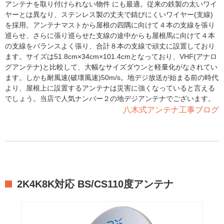
アンテナを取り付けられない物件 にも最適。従来の鉄製の太いワイ
ヤーとは異なり、ステンレス製の丈夫で錆びにくいワイヤー(支線)
を採用。アンテナマストから屋根の四隅に向けて４本の支線を張り
巡らせ、さらに張り巡らせた支線の途中からも屋根馬に向けて４本
の支線をバランスよく張り、合計８本の支線で頑丈に設置しており
ます。サイズは51.8cm×34cm×101.4cmとなっており、VHF(アナロ
グアンテナ)と比較して、大幅なサイズダウンと軽量化がなされてい
ます。しかも耐風速(破壊風速)50m/s。地デジ放送が始まる前の時代
より、屋根上に設置するアンテナは災害に強くなっていると言える
でしょう。当店で人気ナンバー２の地デジアンテナでございます。
八木式アンテナ工事ブログ
2K4K8K対応 BS/CS110度アンテナ