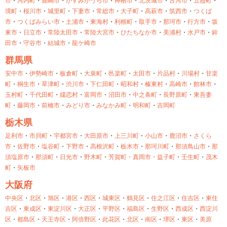
市
・
河内町
・
鹿嶋市
・
かすみがうら市
・
神栖市
・
北茨城市
・
古河市
・
五霞町
・
境町
・
桜川市
・
城里町
・
下妻市
・
常総市
・
大子町
・
高萩市
・
筑西市
・
つくば
市
・
つくばみらい市
・
土浦市
・
東海村
・
利根町
・
取手市
・
那珂市
・
行方市
・
坂
東市
・
日立市
・
常陸太田市
・
常陸大宮市
・
ひたちなか市
・
美浦村
・
水戸市
・
鉾
田市
・
守谷市
・
結城市
・
龍ケ崎市
群馬県
安中市
・
伊勢崎市
・
板倉町
・
大泉町
・
邑楽町
・
太田市
・
片品村
・
川場村
・
甘楽
町
・
桐生市
・
草津町
・
渋川市
・
下仁田町
・
昭和村
・
榛東村
・
高崎市
・
館林市
・
玉村町
・
千代田町
・
嬬恋村
・
富岡市
・
沼田市
・
中之条町
・
長野原町
・
東吾妻
町
・
藤岡市
・
前橋市
・
みどり市
・
みなかみ町
・
明和町
・
吉岡町
栃木県
足利市
・
市貝町
・
宇都宮市
・
大田原市
・
上三川町
・
小山市
・
鹿沼市
・
さくら
市
・
佐野市
・
塩谷町
・
下野市
・
高根沢町
・
栃木市
・
那珂川町
・
那須鳥山市
・
那
須塩原市
・
那須町
・
日光市
・
野木町
・
芳賀町・
真岡市・
益子町
・
壬生町
・
茂木
町
・
矢板市
大阪府
中央区
・
北区
・
旭区
・
港区
・
西区
・
城東区
・
鶴見区
・
住之江区
・
住吉区
・
東住
吉区
・
東成区
・
東淀川区
・
大正区
・
平野区
・
福島区
・
生野区
・
西成区
・
西淀川
区
・
都島区
・
天王寺区
・
阿倍野区
・
此花区
・
北区
・
南区
・
堺区
・
東区
・
美原