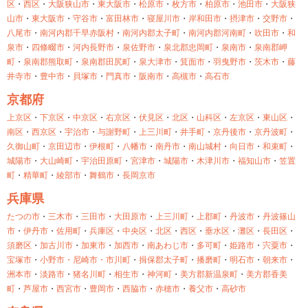
区
・
西区
・
大阪狭山市
・
東大阪市
・
松原市
・
枚方市
・
柏原市
・
池田市
・
大阪狭
山市
・
東大阪市
・
守谷市
・
富田林市
・
寝屋川市
・
岸和田市
・
摂津市
・
交野市
・
八尾市
・
南河内郡千早赤阪村
・
南河内郡太子町
・
南河内郡河南町
・
吹田市
・
和
泉市
・
四條畷市
・
河内長野市
・
泉佐野市
・
泉北郡忠岡町
・
泉南市
・
泉南郡岬
町
・
泉南郡熊取町
・
泉南郡田尻町
・
泉大津市
・
箕面市
・
羽曳野市
・
茨木市
・
藤
井寺市
・
豊中市
・
貝塚市
・
門真市
・
阪南市
・
高槻市
・
高石市
京都府
上京区
・
下京区
・
中京区
・
右京区
・
伏見区
・
北区
・
山科区
・
左京区
・
東山区
・
南区
・
西京区
・
宇治市
・
与謝野町
・
上三川町
・
井手町
・
京丹後市
・
京丹波町
・
久御山町
・
京田辺市
・
伊根町
・
八幡市
・
南丹市
・
南山城村
・
向日市
・
和束町
・
城陽市
・
大山崎町
・
宇治田原町
・
宮津市
・
城陽市
・
木津川市
・
福知山市
・
笠置
町
・
精華町
・
綾部市
・
舞鶴市
・
長岡京市
兵庫県
たつの市
・
三木市
・
三田市
・
大田原市
・
上三川町
・
上郡町
・
丹波市
・
丹波篠山
市
・
伊丹市
・
佐用町
・
兵庫区
・
中央区
・
北区
・
西区
・
垂水区
・
灘区
・
長田区
・
須磨区
・
加古川市
・
加東市
・
加西市
・
南あわじ市
・
多可町
・
姫路市
・
宍粟市
・
宝塚市
・
小野市・
尼崎市・
市川町
・
揖保郡太子町
・
播磨町
・
明石市
・
朝来市
・
洲本市
・
淡路市
・
猪名川町
・
相生市
・
神河町
・
美方郡新温泉町
・
美方郡香美
町
・
芦屋市
・
西宮市
・
豊岡市
・
西脇市
・
赤穂市
・
養父市
・
高砂市