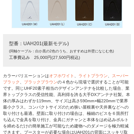
型番：UAH201(最新モデル)
(同軸ケーブル：白か黒の2色のうち、おすすめは外壁になじむ色)
工事費込み 25,000円(27,500円税込)
カラーバリエーションは
オフホワイト
、
ライトブラウン
、
スーパー
ブラック
、
ブラックブラウン
の４色から現場で選択することが可能
です。同じUHF20素子相当のデザインアンテナを比較した場合、業
界トップクラスの受信性能、高利得を誇る大手DXアンテナ社製。本
体の厚みはわずか119mm、サイズは高さ590mm×幅220mmで業界
最小クラス。コンパクトサイズのため狭い屋根裏や天井裏などへの
取り付けも最適。壁面に取り付けの場合は、極細のビスを６箇所打
ち込んで金具を取り付け、金具にガチャンと本体をはめ込みボルト
を締めるだけの簡単施工が可能なため建物へのダメージを極力軽減
できます。ブースターが必要な場合はUAH201の背面にスッキリ取