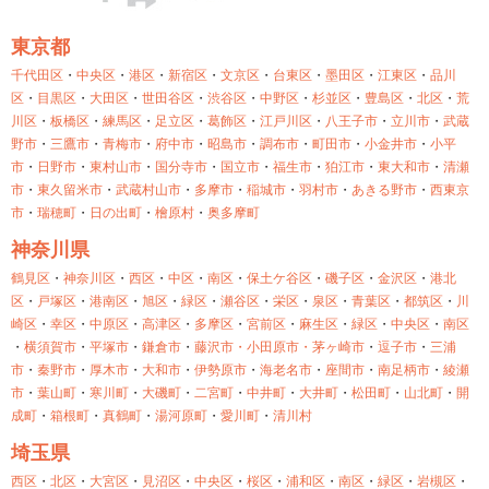
東京都
千代田区
・
中央区
・
港区
・
新宿区
・
文京区
・
台東区
・
墨田区
・
江東区
・
品川
区
・
目黒区
・
大田区
・
世田谷区
・
渋谷区
・
中野区
・
杉並区
・
豊島区
・
北区
・
荒
川区
・
板橋区
・
練馬区
・
足立区
・
葛飾区
・
江戸川区
・
八王子市
・
立川市
・
武蔵
野市
・
三鷹市
・
青梅市
・
府中市
・
昭島市
・
調布市
・
町田市
・
小金井市
・
小平
市
・
日野市
・
東村山市
・
国分寺市
・
国立市
・
福生市
・
狛江市
・
東大和市
・
清瀬
市
・
東久留米市
・
武蔵村山市
・
多摩市
・
稲城市
・
羽村市
・
あきる野市
・
西東京
市
・
瑞穂町
・
日の出町
・
檜原村
・
奥多摩町
神奈川県
鶴見区
・
神奈川区
・
西区
・
中区
・
南区
・
保土ケ谷区
・
磯子区
・
金沢区
・
港北
区
・
戸塚区
・
港南区
・
旭区
・
緑区
・
瀬谷区
・
栄区
・
泉区
・
青葉区
・
都筑区
・
川
崎区
・
幸区
・
中原区
・
高津区
・
多摩区
・
宮前区
・
麻生区
・
緑区
・
中央区
・
南区
・
横須賀市
・
平塚市
・
鎌倉市
・
藤沢市・
小田原市・
茅ヶ崎市
・
逗子市
・
三浦
市
・
秦野市
・
厚木市
・
大和市
・
伊勢原市
・
海老名市
・
座間市
・
南足柄市
・
綾瀬
市
・
葉山町
・
寒川町
・
大磯町
・
二宮町
・
中井町
・
大井町
・
松田町
・
山北町
・
開
成町
・
箱根町
・
真鶴町
・
湯河原町
・
愛川町
・
清川村
埼玉県
西区
・
北区
・
大宮区
・
見沼区
・
中央区
・
桜区
・
浦和区
・
南区
・
緑区
・
岩槻区
・