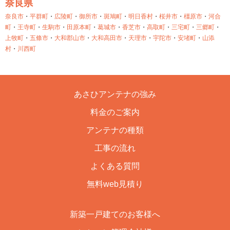
奈良県
奈良市
・
平群町
・
広陵町
・
御所市
・
斑鳩町
・
明日香村
・
桜井市
・
橿原市
・
河合
町
・
王寺町
・
生駒市
・
田原本町
・
葛城市
・
香芝市
・
高取町
・
三宅町
・
三郷町
・
上牧町
・
五條市
・
大和郡山市
・
大和高田市
・
天理市
・
宇陀市
・
安堵町
・
山添
村
・
川西町
あさひアンテナの強み
料金のご案内
アンテナの種類
工事の流れ
よくある質問
無料web見積り
新築一戸建てのお客様へ