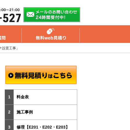
ナ設置工事」
料金表
施工事例
修理【E201・E202・E203】