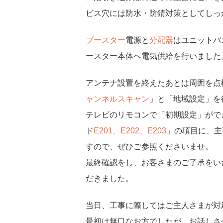
ビス穴には防水・防錆対策としてしっ
ブースター
電源と
分配器
はユニットバ
ースター本体へ電気供給を行いました
アンテナ設置を終えたあとは周囲を点
ャンネルスキャン
」と「地域設定」を
テレビのリモコンで「初期設定」がで
ド
E201、E202、E203
」の項目に、主
すので、ぜひご参照くださいませ。
最終確認をし、お客さまのご了承をい
だきました。
当日、工事に際してはご主人さまが対
最初は無口なお方でしたが、お話しさ