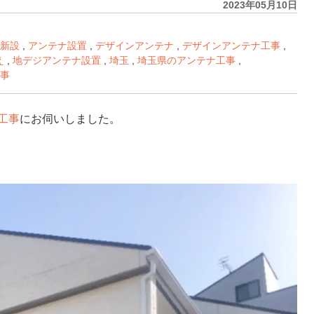
2023年05月10日
新設
,
アンテナ設置
,
デザインアンテナ
,
デザインアンテナ工事
,
え
,
地デジアンテナ設置
,
埼玉
,
埼玉県のアンテナ工事
,
事
工事
にお伺いしました。