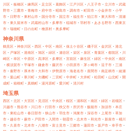
川区
・
板橋区
・
練馬区
・
足立区
・
葛飾区
・
江戸川区
・
八王子市
・
立川市
・
武蔵
野市
・
三鷹市
・
青梅市
・
府中市
・
昭島市
・
調布市
・
町田市
・
小金井市
・
小平
市
・
日野市
・
東村山市
・
国分寺市
・
国立市
・
福生市
・
狛江市
・
東大和市
・
清瀬
市
・
東久留米市
・
武蔵村山市
・
多摩市
・
稲城市
・
羽村市
・
あきる野市
・
西東京
市
・
瑞穂町
・
日の出町
・
檜原村
・
奥多摩町
神奈川県
鶴見区
・
神奈川区
・
西区
・
中区
・
南区
・
保土ケ谷区
・
磯子区
・
金沢区
・
港北
区
・
戸塚区
・
港南区
・
旭区
・
緑区
・
瀬谷区
・
栄区
・
泉区
・
青葉区
・
都筑区
・
川
崎区
・
幸区
・
中原区
・
高津区
・
多摩区
・
宮前区
・
麻生区
・
緑区
・
中央区
・
南区
・
横須賀市
・
平塚市
・
鎌倉市
・
藤沢市・
小田原市・
茅ヶ崎市
・
逗子市
・
三浦
市
・
秦野市
・
厚木市
・
大和市
・
伊勢原市
・
海老名市
・
座間市
・
南足柄市
・
綾瀬
市
・
葉山町
・
寒川町
・
大磯町
・
二宮町
・
中井町
・
大井町
・
松田町
・
山北町
・
開
成町
・
箱根町
・
真鶴町
・
湯河原町
・
愛川町
・
清川村
埼玉県
西区
・
北区
・
大宮区
・
見沼区
・
中央区
・
桜区
・
浦和区
・
南区
・
緑区
・
岩槻区
・
川越市
・
熊谷市
・
川口市
・
行田市
・
秩父市
・
所沢市
・
飯能市
・
加須市
・
本庄
市
・
東松山市
・
春日部市
・
狭山市
・
羽生市
・
鴻巣市
・
深谷市
・
上尾市
・
草加
市
・
越谷市
・
蕨市
・
戸田市
・
入間市
・
朝霞市
・
志木市
・
和光市
・
新座市
・
桶川
市
・
久喜市
・
北本市
・
八潮市
・
富士見市
・
三郷市
・
蓮田市
・
坂戸市
・
幸手市
・