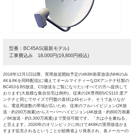
型番：BC45AS(最新モデル)
工事費込み 18,000円(19,800円税込)
2018年12月1日以降、実用放送開始予定の4K8K衛星放送(NHKのみ
4K＆8Kを同時配信)に備えてオールマイティーなDXアンテナ社製の
BC453をBS放送、CS放送をご覧になりたいすべての方へ提供して
おります(大規模な集合住宅は例外)。従来の2K専用BS/CS110 度ア
ンテナと同じでサイズで円盤の直径は45センチ。そうでありなが
ら、電送周波数の帯域が広いため、従来のフルハイビジョン(2K放
送・約200万画素)からスーパーハイビジョン(4K放送・約800万画素
／8K放送・約3,300万画素)まで受信可能です。「大は小を兼ねる」
と言えます。2020年のオリンピックに向けて4K8Kの実用放送がま
すます拡充されるということが総務省より発表され、各メーカーの