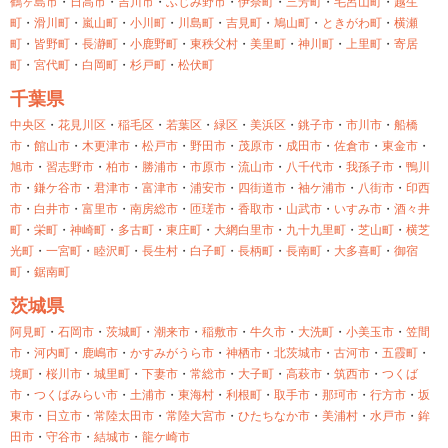
鶴ヶ島市
・
日高市
・
吉川市
・
ふじみ野市
・
伊奈町
・
三芳町
・
毛呂山町
・
越生
町
・
滑川町
・
嵐山町
・
小川町
・
川島町
・
吉見町
・
鳩山町
・
ときがわ町
・
横瀬
町
・
皆野町
・
長瀞町
・
小鹿野町
・
東秩父村
・
美里町
・
神川町
・
上里町
・
寄居
町
・
宮代町
・
白岡町
・
杉戸町
・
松伏町
千葉県
中央区
・
花見川区
・
稲毛区
・
若葉区
・
緑区
・
美浜区
・
銚子市
・
市川市
・
船橋
市
・
館山市
・
木更津市
・
松戸市
・
野田市
・
茂原市
・
成田市
・
佐倉市
・
東金市
・
旭市
・
習志野市
・
柏市
・
勝浦市
・
市原市
・
流山市
・
八千代市
・
我孫子市
・
鴨川
市
・
鎌ケ谷市
・
君津市
・
富津市
・
浦安市
・
四街道市
・
袖ケ浦市
・
八街市
・
印西
市
・
白井市
・
富里市
・
南房総市
・
匝瑳市
・
香取市
・
山武市
・
いすみ市
・
酒々井
町
・
栄町
・
神崎町
・
多古町
・
東庄町
・
大網白里市
・
九十九里町
・
芝山町
・
横芝
光町
・
一宮町
・
睦沢町
・
長生村
・
白子町
・
長柄町
・
長南町
・
大多喜町
・
御宿
町
・
鋸南町
茨城県
阿見町
・
石岡市
・
茨城町
・
潮来市
・
稲敷市
・
牛久市
・
大洗町
・
小美玉市
・
笠間
市
・
河内町
・
鹿嶋市
・
かすみがうら市
・
神栖市
・
北茨城市
・
古河市
・
五霞町
・
境町
・
桜川市
・
城里町
・
下妻市
・
常総市
・
大子町
・
高萩市
・
筑西市
・
つくば
市
・
つくばみらい市
・
土浦市
・
東海村
・
利根町
・
取手市
・
那珂市
・
行方市
・
坂
東市
・
日立市
・
常陸太田市
・
常陸大宮市
・
ひたちなか市
・
美浦村
・
水戸市
・
鉾
田市
・
守谷市
・
結城市
・
龍ケ崎市