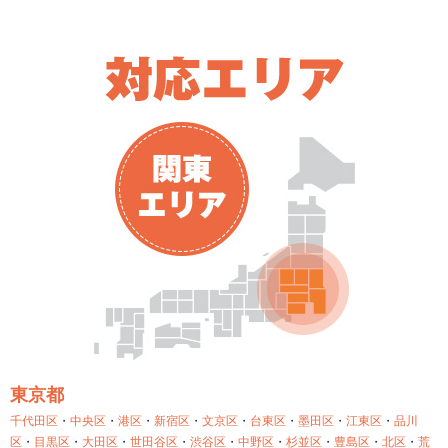
東京都
千代田区
・
中央区
・
港区
・
新宿区
・
文京区
・
台東区
・
墨田区
・
江東区
・
品川
区
・
目黒区
・
大田区
・
世田谷区
・
渋谷区
・
中野区
・
杉並区
・
豊島区
・
北区
・
荒