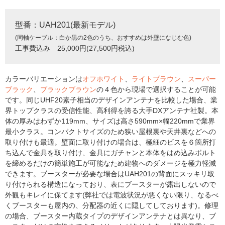
型番：UAH201(最新モデル)
(同軸ケーブル：白か黒の2色のうち、おすすめは外壁になじむ色)
工事費込み 25,000円(27,500円税込)
カラーバリエーションは
オフホワイト
、
ライトブラウン
、
スーパー
ブラック
、
ブラックブラウン
の４色から現場で選択することが可能
です。同じUHF20素子相当のデザインアンテナを比較した場合、業
界トップクラスの受信性能、高利得を誇る大手DXアンテナ社製。本
体の厚みはわずか119mm、サイズは高さ590mm×幅220mmで業界
最小クラス。コンパクトサイズのため狭い屋根裏や天井裏などへの
取り付けも最適。壁面に取り付けの場合は、極細のビスを６箇所打
ち込んで金具を取り付け、金具にガチャンと本体をはめ込みボルト
を締めるだけの簡単施工が可能なため建物へのダメージを極力軽減
できます。ブースターが必要な場合はUAH201の背面にスッキリ取
り付けられる構造になっており、表にブースターが露出しないので
外観もキレイに保てます(弊社では電波状況が悪くない限り、なるべ
くブースターも屋内の、分配器の近くに隠してしております)。修理
の場合、ブースター内蔵タイプのデザインアンテナとは異なり、ブ