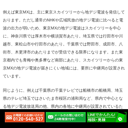
例えば東京MXは、主に東京スカイツリーから地デジ電波を発信して
おります。ただし通常のNHKや広域民放の地デジ電波に比べると電
波の出力が弱いため、東京MXの地デジ電波はスカイツリーを中心
に、神奈川県では厚木市や横須賀市あたり。埼玉県では行田市や川
越市、東松山市や行田市のあたり。千葉県では野田市、成田市、八
街市、木更津市のあたりまでが受信できる限界になります。また東
京都内でも青梅や奥多摩など南部にあたり、スカイツリーからの東
京MXの地デジ電波が届きにくい地域には、要所に中継局が設置され
ています。
同じように、例えば千葉県の千葉テレビでは船橋市の船橋局、埼玉
県のテレビ埼玉ではさいたま市桜区の浦和局など、県内で中心とな
る地デジ電波放送局の他、県内の各地に中継局が設置されているた
め、各地方テレビ（TV）局の地デジ電波は、該当する県内のほぼ全
域と、隣接して中継局に近い他都県の一部地域であれば受信できま