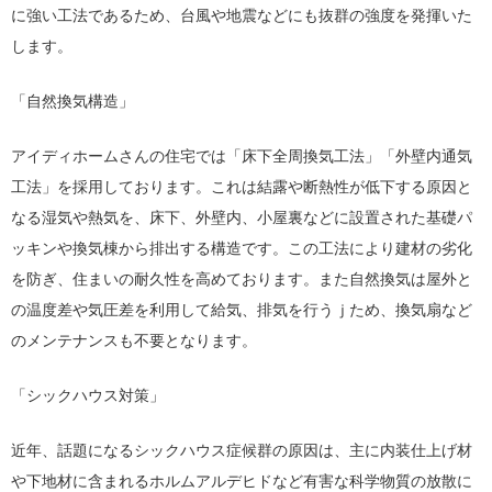
に強い工法であるため、台風や地震などにも抜群の強度を発揮いた
します。
「自然換気構造」
アイディホームさんの住宅では「床下全周換気工法」「外壁内通気
工法」を採用しております。これは結露や断熱性が低下する原因と
なる湿気や熱気を、床下、外壁内、小屋裏などに設置された基礎パ
ッキンや換気棟から排出する構造です。この工法により建材の劣化
を防ぎ、住まいの耐久性を高めております。また自然換気は屋外と
の温度差や気圧差を利用して給気、排気を行うｊため、換気扇など
のメンテナンスも不要となります。
「シックハウス対策」
近年、話題になるシックハウス症候群の原因は、主に内装仕上げ材
や下地材に含まれるホルムアルデヒドなど有害な科学物質の放散に