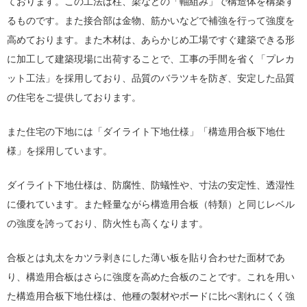
ております。この工法は柱、梁などの「軸組み」で構造体を構築す
るものです。また接合部は金物、筋かいなどで補強を行って強度を
高めております。また木材は、あらかじめ工場ですぐ建築できる形
に加工して建築現場に出荷することで、工事の手間を省く「プレカ
ット工法」を採用しており、品質のバラツキを防ぎ、安定した品質
の住宅をご提供しております。
また住宅の下地には「ダイライト下地仕様」「構造用合板下地仕
様」を採用しています。
ダイライト下地仕様は、防腐性、防蟻性や、寸法の安定性、透湿性
に優れています。また軽量ながら構造用合板（特類）と同じレベル
の強度を誇っており、防火性も高くなります。
合板とは丸太をカツラ剥きにした薄い板を貼り合わせた面材であ
り、構造用合板はさらに強度を高めた合板のことです。これを用い
た構造用合板下地仕様は、他種の製材やボードに比べ割れにくく強