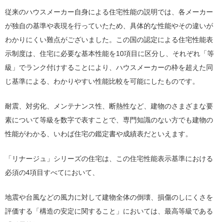
従来のハウスメーカー自身による住宅性能の説明では、各メーカー
が独自の基準や表現を行っていたため、具体的な性能やその違いが
わかりにくい難点がございました。この国の認定による住宅性能表
示制度は、住宅に必要な基本性能を10項目に区分し、それぞれ「等
級」でランク付けすることにより、ハウスメーカーの枠を超えた同
じ基準による、わかりやすい性能比較を可能にしたものです。
耐震、対劣化、メンテナンス性、断熱性など、建物のさまざまな要
素について等級を数字で表すことで、専門知識のない方でも建物の
性能がわかる、いわば住宅の鑑定書や成績表だといえます。
「リナージュ」シリーズの住宅は、この住宅性能表示基準における
必須の4項目すべてにおいて、
地震や台風などの風力に対して建物全体の倒壊、損傷のしにくさを
評価する「構造の安定に関すること」においては、最高等級である