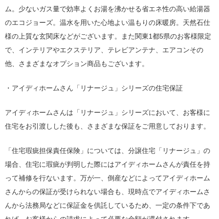
ム。少ないガス量で効率よくお湯を沸かせる省エネ性の高い給湯器
のエコジョーズ。温水を用いた心地よい温もりの床暖房。天然石仕
様の上質な玄関床などがございます。また関東1都5県のお客様限定
で、インテリアやエクステリア、テレビアンテナ、エアコンその
他、さまざまなオプション商品もございます。
・アイディホームさん「リナージュ」シリーズの住宅保証
アイディホームさんは「リナージュ」シリーズにおいて、お客様に
住宅をお引渡しした後も、さまざまな保証をご用意しております。
「住宅瑕疵担保責任保険」については、分譲住宅「リナージュ」の
場合、住宅に瑕疵が判明した際にはアイディホームさんが責任を持
って補修を行ないます。万が一、倒産などによってアイディホーム
さんからの保証が受けられない場合も、現時点でアイディホームさ
んから法務局などに保証金を供託しているため、一定の条件下であ