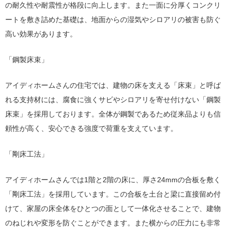
の耐久性や耐震性が格段に向上します。また一面に分厚くコンクリ
ートを敷き詰めた基礎は、地面からの湿気やシロアリの被害も防ぐ
高い効果があります。
「鋼製床束」
アイディホームさんの住宅では、建物の床を支える「床束」と呼ば
れる支持材には、腐食に強くサビやシロアリを寄せ付けない「鋼製
床束」を採用しております。全体が鋼製であるため従来品よりも信
頼性が高く、安心できる強度で荷重を支えています。
「剛床工法」
アイディホームさんでは1階と2階の床に、厚さ24mmの合板を敷く
「剛床工法」を採用しています。この合板を土台と梁に直接留め付
けて、家屋の床全体をひとつの面として一体化させることで、建物
のねじれや変形を防ぐことができます。また横からの圧力にも非常