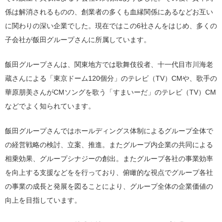
係は解消されるものの、創業者の多くも血縁関係にあるなどお互い
に関わりの深い企業でした。現在ではこの6社さんをはじめ、多くの
子会社が飯田グループさんに所属しています。
飯田グループさんは、関東地方では歌舞伎役者、十一代目市川海老
蔵さんによる「東京ドーム120個分」のテレビ（TV）CMや、歌手の
華原朋美さんがCMソングを歌う「すまいーだ」のテレビ（TV）CM
などでよく知られています。
飯田グループさんではホールディングス体制によるグループ全体で
の経営戦略の検討、立案、推進。またグループ内企業の共同による
相乗効果、グループシナジーの創出。またグループ各社の事業効率
を向上する支援などをを行っており、俯瞰的な視点でグループ各社
の事業の成長と発展を図ることにより、グループ全体の企業価値の
向上を目指しています。