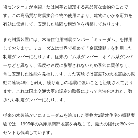
術センター」が承認または同等と認定する高品質な金物のことで
す。この高品質な耐震接合金物の使用により、建物にかかる応力を
有効に伝達して、安定した強固な構造体を構築しております。
また制震装置には、木造住宅用制震ダンパー「ミューダム」を採用
しております。ミューダムは世界で初めて「金属流動」を利用した
制震ダンパーになります。従来のゴム系ダンパー、オイル系ダンパ
ーなどと異なり、温度や速度に影響されないため季節に関係なく、
常に安定した性能を発揮します。また実験では震度7の大地震級の振
動に連続48回も耐え、繰り返しの地震に強いことも証明されており
ます。これは国土交通大臣の認定の取得によって合法化された、数
少ない制震ダンパーになります。
従来の木製筋かいにミューダムを追加した実物大2階建住宅の振動実
験では、1995年の兵庫県南部地震を再現して、最大の揺れが80パー
セントも低減しています。