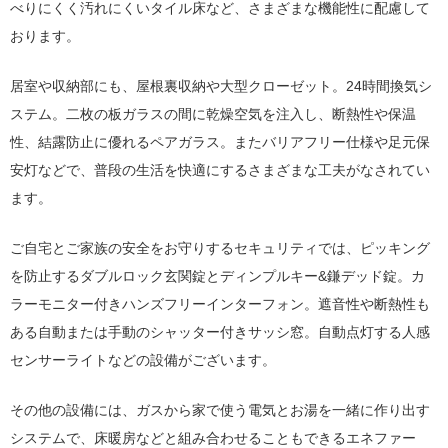
べりにくく汚れにくいタイル床など、さまざまな機能性に配慮して
おります。
居室や収納部にも、屋根裏収納や大型クローゼット。24時間換気シ
ステム。二枚の板ガラスの間に乾燥空気を注入し、断熱性や保温
性、結露防止に優れるペアガラス。またバリアフリー仕様や足元保
安灯などで、普段の生活を快適にするさまざまな工夫がなされてい
ます。
ご自宅とご家族の安全をお守りするセキュリティでは、ピッキング
を防止するダブルロック玄関錠とディンプルキー&鎌デッド錠。カ
ラーモニター付きハンズフリーインターフォン。遮音性や断熱性も
ある自動または手動のシャッター付きサッシ窓。自動点灯する人感
センサーライトなどの設備がございます。
その他の設備には、ガスから家で使う電気とお湯を一緒に作り出す
システムで、床暖房などと組み合わせることもできるエネファー