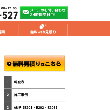
料金表
施工事例
修理【E201・E202・E203】