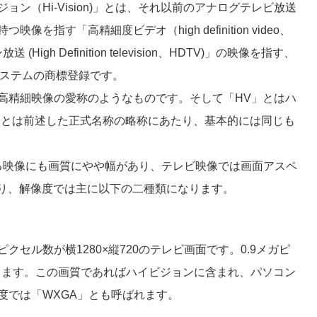
ン（Hi-Vision)」とは、それ以前のアナログテレビ放送
指す「高精細度ビデオ（high definition video、
gh Definition television、HDTV)」の映像を指す、
システムの商標登録です。
高精細映像の愛称のようなものです。そして「HV」とはハ
V」とは前述した正式名称の略称にあたり、基本的には同じも
る映像にも画質にやや幅があり、テレビ映像では画面アスペ
なり、解像度では主に以下の二種類になります。
セル数が横1280×縦720のテレビ画面です。0.9メガピ
なります。この画質であればハイビジョンに含まれ、パソコン
度では「WXGA」とも呼ばれます。