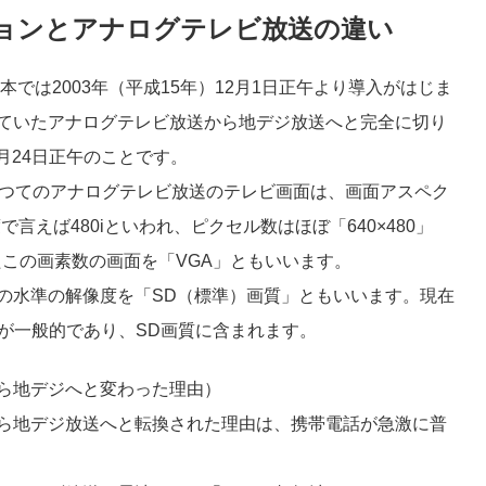
ョンとアナログテレビ放送の違い
では2003年（平成15年）12月1日正午より導入がはじま
ていたアナログテレビ放送から地デジ放送へと完全に切り
7月24日正午のことです。
かつてのアナログテレビ放送のテレビ画面は、画面アスペク
度で言えば480iといわれ、ピクセル数はほぼ「640×480」
またこの画素数の画面を「VGA」ともいいます。
の水準の解像度を「SD（標準）画質」ともいいます。現在
×480が一般的であり、SD画質に含まれます。
ら地デジへと変わった理由）
ら地デジ放送へと転換された理由は、携帯電話が急激に普