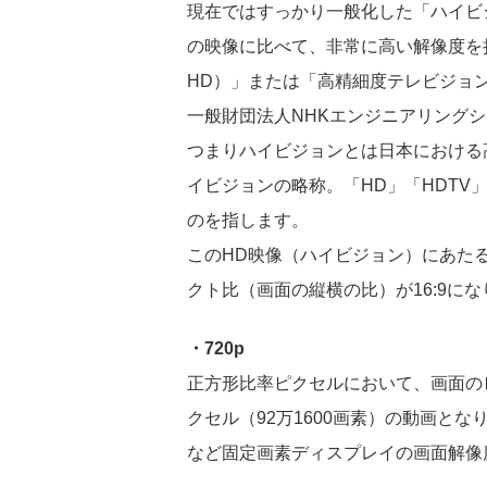
現在ではすっかり一般化した「ハイビジョ
の映像に比べて、非常に高い解像度を持つ映像を
HD）」または「高精細度テレビジョン放送 (Hi
一般財団法人NHKエンジニアリング
つまりハイビジョンとは日本における
イビジョンの略称。「HD」「HDT
のを指します。
このHD映像（ハイビジョン）にあた
クト比（画面の縦横の比）が16:9に
・720p
正方形比率ピクセルにおいて、画面のピク
クセル（92万1600画素）の動画と
など固定画素ディスプレイの画面解像