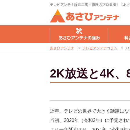
テレビアンテナ設置工事・修理のプロ集団！【あさ
さひアンテナの強み
料金のご案内
工事の流
あさひアンテナ
テレビアンテナコラム
2
2K放送と4K、
近年、テレビの世界で大きく話題にな
当初、2020年（令和2年）に予定さ
より一年延期され、2021年（令和3