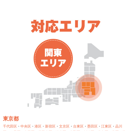
東京都
千代田区
・
中央区
・
港区
・
新宿区
・
文京区
・
台東区
・
墨田区
・
江東区
・
品川