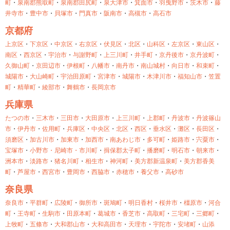
町
・
泉南郡熊取町
・
泉南郡田尻町
・
泉大津市
・
箕面市
・
羽曳野市
・
茨木市
・
藤
井寺市
・
豊中市
・
貝塚市
・
門真市
・
阪南市
・
高槻市
・
高石市
京都府
上京区
・
下京区
・
中京区
・
右京区
・
伏見区
・
北区
・
山科区
・
左京区
・
東山区
・
南区
・
西京区
・
宇治市
・
与謝野町
・
上三川町
・
井手町
・
京丹後市
・
京丹波町
・
久御山町
・
京田辺市
・
伊根町
・
八幡市
・
南丹市
・
南山城村
・
向日市
・
和束町
・
城陽市
・
大山崎町
・
宇治田原町
・
宮津市
・
城陽市
・
木津川市
・
福知山市
・
笠置
町
・
精華町
・
綾部市
・
舞鶴市
・
長岡京市
兵庫県
たつの市
・
三木市
・
三田市
・
大田原市
・
上三川町
・
上郡町
・
丹波市
・
丹波篠山
市
・
伊丹市
・
佐用町
・
兵庫区
・
中央区
・
北区
・
西区
・
垂水区
・
灘区
・
長田区
・
須磨区
・
加古川市
・
加東市
・
加西市
・
南あわじ市
・
多可町
・
姫路市
・
宍粟市
・
宝塚市
・
小野市・
尼崎市・
市川町
・
揖保郡太子町
・
播磨町
・
明石市
・
朝来市
・
洲本市
・
淡路市
・
猪名川町
・
相生市
・
神河町
・
美方郡新温泉町
・
美方郡香美
町
・
芦屋市
・
西宮市
・
豊岡市
・
西脇市
・
赤穂市
・
養父市
・
高砂市
奈良県
奈良市
・
平群町
・
広陵町
・
御所市
・
斑鳩町
・
明日香村
・
桜井市
・
橿原市
・
河合
町
・
王寺町
・
生駒市
・
田原本町
・
葛城市
・
香芝市
・
高取町
・
三宅町
・
三郷町
・
上牧町
・
五條市
・
大和郡山市
・
大和高田市
・
天理市
・
宇陀市
・
安堵町
・
山添