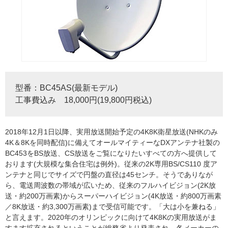
型番：BC45AS(最新モデル)
工事費込み 18,000円(19,800円税込)
2018年12月1日以降、実用放送開始予定の4K8K衛星放送(NHKのみ
4K＆8Kを同時配信)に備えてオールマイティーなDXアンテナ社製の
BC453をBS放送、CS放送をご覧になりたいすべての方へ提供して
おります(大規模な集合住宅は例外)。従来の2K専用BS/CS110 度ア
ンテナと同じでサイズで円盤の直径は45センチ。そうでありなが
ら、電送周波数の帯域が広いため、従来のフルハイビジョン(2K放
送・約200万画素)からスーパーハイビジョン(4K放送・約800万画素
／8K放送・約3,300万画素)まで受信可能です。「大は小を兼ねる」
と言えます。2020年のオリンピックに向けて4K8Kの実用放送がま