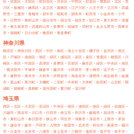
区
・
目黒区
・
大田区
・
世田谷区
・
渋谷区
・
中野区
・
杉並区
・
豊島区
・
北区
・
荒
川区
・
板橋区
・
練馬区
・
足立区
・
葛飾区
・
江戸川区
・
八王子市
・
立川市
・
武蔵
野市
・
三鷹市
・
青梅市
・
府中市
・
昭島市
・
調布市
・
町田市
・
小金井市
・
小平
市
・
日野市
・
東村山市
・
国分寺市
・
国立市
・
福生市
・
狛江市
・
東大和市
・
清瀬
市
・
東久留米市
・
武蔵村山市
・
多摩市
・
稲城市
・
羽村市
・
あきる野市
・
西東京
市
・
瑞穂町
・
日の出町
・
檜原村
・
奥多摩町
神奈川県
鶴見区
・
神奈川区
・
西区
・
中区
・
南区
・
保土ケ谷区
・
磯子区
・
金沢区
・
港北
区
・
戸塚区
・
港南区
・
旭区
・
緑区
・
瀬谷区
・
栄区
・
泉区
・
青葉区
・
都筑区
・
川
崎区
・
幸区
・
中原区
・
高津区
・
多摩区
・
宮前区
・
麻生区
・
緑区
・
中央区
・
南区
・
横須賀市
・
平塚市
・
鎌倉市
・
藤沢市・
小田原市・
茅ヶ崎市
・
逗子市
・
三浦
市
・
秦野市
・
厚木市
・
大和市
・
伊勢原市
・
海老名市
・
座間市
・
南足柄市
・
綾瀬
市
・
葉山町
・
寒川町
・
大磯町
・
二宮町
・
中井町
・
大井町
・
松田町
・
山北町
・
開
成町
・
箱根町
・
真鶴町
・
湯河原町
・
愛川町
・
清川村
埼玉県
西区
・
北区
・
大宮区
・
見沼区
・
中央区
・
桜区
・
浦和区
・
南区
・
緑区
・
岩槻区
・
川越市
・
熊谷市
・
川口市
・
行田市
・
秩父市
・
所沢市
・
飯能市
・
加須市
・
本庄
市
・
東松山市
・
春日部市
・
狭山市
・
羽生市
・
鴻巣市
・
深谷市
・
上尾市
・
草加
市
・
越谷市
・
蕨市
・
戸田市
・
入間市
・
朝霞市
・
志木市
・
和光市
・
新座市
・
桶川
市
・
久喜市
・
北本市
・
八潮市
・
富士見市
・
三郷市
・
蓮田市
・
坂戸市
・
幸手市
・