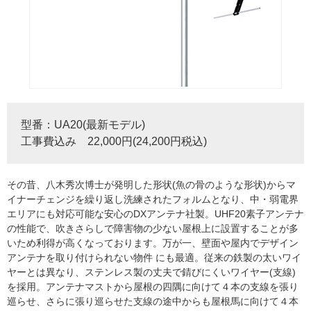
型番：UA20(最新モデル)
工事費込み 22,000円(24,200円税込)
その昔、八木秀次博士が発明した形状(魚の骨のような形状)からマ
イナーチェンジを繰り返し洗練されたフォルムとなり、中・弱電界
エリアにも対応可能な安心のDXアンテナ社製。UHF20素子アンテナ
の性能で、吹きさらしで障害物の少ない屋根上に設置することが多
いため利得が高くなっております。万が一、壁面や屋内でデザイン
アンテナを取り付けられない物件 にも最適。従来の鉄製の太いワイ
ヤーとは異なり、ステンレス製の丈夫で錆びにくいワイヤー(支線)
を採用。アンテナマストから屋根の四隅に向けて４本の支線を張り
巡らせ、さらに張り巡らせた支線の途中からも屋根馬に向けて４本