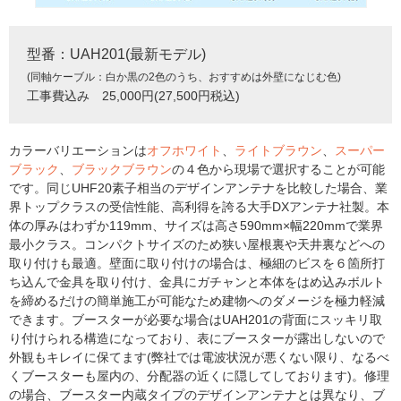
型番：UAH201(最新モデル)
(同軸ケーブル：白か黒の2色のうち、おすすめは外壁になじむ色)
工事費込み 25,000円(27,500円税込)
カラーバリエーションは
オフホワイト
、
ライトブラウン
、
スーパー
ブラック
、
ブラックブラウン
の４色から現場で選択することが可能
です。同じUHF20素子相当のデザインアンテナを比較した場合、業
界トップクラスの受信性能、高利得を誇る大手DXアンテナ社製。本
体の厚みはわずか119mm、サイズは高さ590mm×幅220mmで業界
最小クラス。コンパクトサイズのため狭い屋根裏や天井裏などへの
取り付けも最適。壁面に取り付けの場合は、極細のビスを６箇所打
ち込んで金具を取り付け、金具にガチャンと本体をはめ込みボルト
を締めるだけの簡単施工が可能なため建物へのダメージを極力軽減
できます。ブースターが必要な場合はUAH201の背面にスッキリ取
り付けられる構造になっており、表にブースターが露出しないので
外観もキレイに保てます(弊社では電波状況が悪くない限り、なるべ
くブースターも屋内の、分配器の近くに隠してしております)。修理
の場合、ブースター内蔵タイプのデザインアンテナとは異なり、ブ