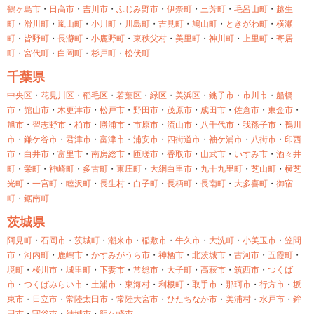
鶴ヶ島市
・
日高市
・
吉川市
・
ふじみ野市
・
伊奈町
・
三芳町
・
毛呂山町
・
越生
町
・
滑川町
・
嵐山町
・
小川町
・
川島町
・
吉見町
・
鳩山町
・
ときがわ町
・
横瀬
町
・
皆野町
・
長瀞町
・
小鹿野町
・
東秩父村
・
美里町
・
神川町
・
上里町
・
寄居
町
・
宮代町
・
白岡町
・
杉戸町
・
松伏町
千葉県
中央区
・
花見川区
・
稲毛区
・
若葉区
・
緑区
・
美浜区
・
銚子市
・
市川市
・
船橋
市
・
館山市
・
木更津市
・
松戸市
・
野田市
・
茂原市
・
成田市
・
佐倉市
・
東金市
・
旭市
・
習志野市
・
柏市
・
勝浦市
・
市原市
・
流山市
・
八千代市
・
我孫子市
・
鴨川
市
・
鎌ケ谷市
・
君津市
・
富津市
・
浦安市
・
四街道市
・
袖ケ浦市
・
八街市
・
印西
市
・
白井市
・
富里市
・
南房総市
・
匝瑳市
・
香取市
・
山武市
・
いすみ市
・
酒々井
町
・
栄町
・
神崎町
・
多古町
・
東庄町
・
大網白里市
・
九十九里町
・
芝山町
・
横芝
光町
・
一宮町
・
睦沢町
・
長生村
・
白子町
・
長柄町
・
長南町
・
大多喜町
・
御宿
町
・
鋸南町
茨城県
阿見町
・
石岡市
・
茨城町
・
潮来市
・
稲敷市
・
牛久市
・
大洗町
・
小美玉市
・
笠間
市
・
河内町
・
鹿嶋市
・
かすみがうら市
・
神栖市
・
北茨城市
・
古河市
・
五霞町
・
境町
・
桜川市
・
城里町
・
下妻市
・
常総市
・
大子町
・
高萩市
・
筑西市
・
つくば
市
・
つくばみらい市
・
土浦市
・
東海村
・
利根町
・
取手市
・
那珂市
・
行方市
・
坂
東市
・
日立市
・
常陸太田市
・
常陸大宮市
・
ひたちなか市
・
美浦村
・
水戸市
・
鉾