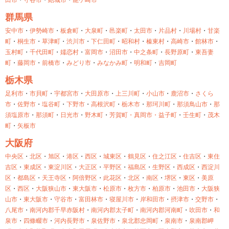
田市
・
守谷市
・
結城市
・
龍ケ崎市
群馬県
安中市
・
伊勢崎市
・
板倉町
・
大泉町
・
邑楽町
・
太田市
・
片品村
・
川場村
・
甘楽
町
・
桐生市
・
草津町
・
渋川市
・
下仁田町
・
昭和村
・
榛東村
・
高崎市
・
館林市
・
玉村町
・
千代田町
・
嬬恋村
・
富岡市
・
沼田市
・
中之条町
・
長野原町
・
東吾妻
町
・
藤岡市
・
前橋市
・
みどり市
・
みなかみ町
・
明和町
・
吉岡町
栃木県
足利市
・
市貝町
・
宇都宮市
・
大田原市
・
上三川町
・
小山市
・
鹿沼市
・
さくら
市
・
佐野市
・
塩谷町
・
下野市
・
高根沢町
・
栃木市
・
那珂川町
・
那須鳥山市
・
那
須塩原市
・
那須町
・
日光市
・
野木町
・
芳賀町・
真岡市・
益子町
・
壬生町
・
茂木
町
・
矢板市
大阪府
中央区
・
北区
・
旭区
・
港区
・
西区
・
城東区
・
鶴見区
・
住之江区
・
住吉区
・
東住
吉区
・
東成区
・
東淀川区
・
大正区
・
平野区
・
福島区
・
生野区
・
西成区
・
西淀川
区
・
都島区
・
天王寺区
・
阿倍野区
・
此花区
・
北区
・
南区
・
堺区
・
東区
・
美原
区
・
西区
・
大阪狭山市
・
東大阪市
・
松原市
・
枚方市
・
柏原市
・
池田市
・
大阪狭
山市
・
東大阪市
・
守谷市
・
富田林市
・
寝屋川市
・
岸和田市
・
摂津市
・
交野市
・
八尾市
・
南河内郡千早赤阪村
・
南河内郡太子町
・
南河内郡河南町
・
吹田市
・
和
泉市
・
四條畷市
・
河内長野市
・
泉佐野市
・
泉北郡忠岡町
・
泉南市
・
泉南郡岬