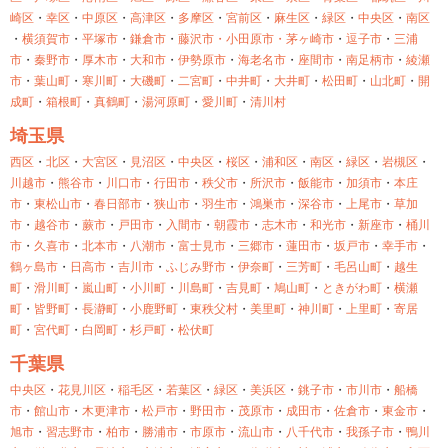
崎区
・
幸区
・
中原区
・
高津区
・
多摩区
・
宮前区
・
麻生区
・
緑区
・
中央区
・
南区
・
横須賀市
・
平塚市
・
鎌倉市
・
藤沢市・
小田原市・
茅ヶ崎市
・
逗子市
・
三浦
市
・
秦野市
・
厚木市
・
大和市
・
伊勢原市
・
海老名市
・
座間市
・
南足柄市
・
綾瀬
市
・
葉山町
・
寒川町
・
大磯町
・
二宮町
・
中井町
・
大井町
・
松田町
・
山北町
・
開
成町
・
箱根町
・
真鶴町
・
湯河原町
・
愛川町
・
清川村
埼玉県
西区
・
北区
・
大宮区
・
見沼区
・
中央区
・
桜区
・
浦和区
・
南区
・
緑区
・
岩槻区
・
川越市
・
熊谷市
・
川口市
・
行田市
・
秩父市
・
所沢市
・
飯能市
・
加須市
・
本庄
市
・
東松山市
・
春日部市
・
狭山市
・
羽生市
・
鴻巣市
・
深谷市
・
上尾市
・
草加
市
・
越谷市
・
蕨市
・
戸田市
・
入間市
・
朝霞市
・
志木市
・
和光市
・
新座市
・
桶川
市
・
久喜市
・
北本市
・
八潮市
・
富士見市
・
三郷市
・
蓮田市
・
坂戸市
・
幸手市
・
鶴ヶ島市
・
日高市
・
吉川市
・
ふじみ野市
・
伊奈町
・
三芳町
・
毛呂山町
・
越生
町
・
滑川町
・
嵐山町
・
小川町
・
川島町
・
吉見町
・
鳩山町
・
ときがわ町
・
横瀬
町
・
皆野町
・
長瀞町
・
小鹿野町
・
東秩父村
・
美里町
・
神川町
・
上里町
・
寄居
町
・
宮代町
・
白岡町
・
杉戸町
・
松伏町
千葉県
中央区
・
花見川区
・
稲毛区
・
若葉区
・
緑区
・
美浜区
・
銚子市
・
市川市
・
船橋
市
・
館山市
・
木更津市
・
松戸市
・
野田市
・
茂原市
・
成田市
・
佐倉市
・
東金市
・
旭市
・
習志野市
・
柏市
・
勝浦市
・
市原市
・
流山市
・
八千代市
・
我孫子市
・
鴨川