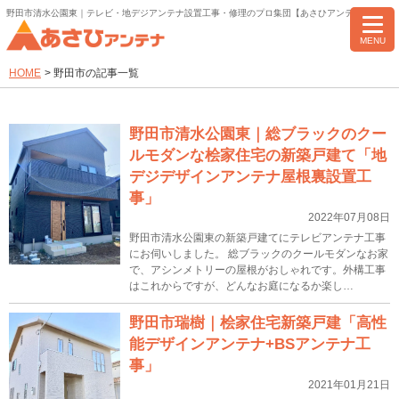
野田市清水公園東｜テレビ・地デジアンテナ設置工事・修理のプロ集団【あさひアンテナ】
MENU
HOME
>
野田市の記事一覧
野田市清水公園東｜総ブラックのクー
ルモダンな桧家住宅の新築戸建て「地
デジデザインアンテナ屋根裏設置工
事」
2022年07月08日
野田市清水公園東の新築戸建てにテレビアンテナ工事
にお伺いしました。 総ブラックのクールモダンなお家
で、アシンメトリーの屋根がおしゃれです。外構工事
はこれからですが、どんなお庭になるか楽し…
野田市瑞樹｜桧家住宅新築戸建「高性
能デザインアンテナ+BSアンテナ工
事」
2021年01月21日