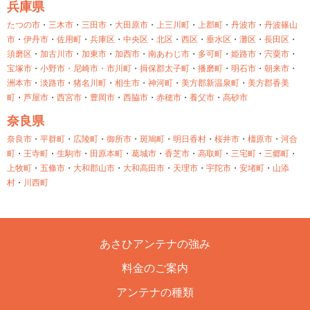
兵庫県
たつの市
・
三木市
・
三田市
・
大田原市
・
上三川町
・
上郡町
・
丹波市
・
丹波篠山
市
・
伊丹市
・
佐用町
・
兵庫区
・
中央区
・
北区
・
西区
・
垂水区
・
灘区
・
長田区
・
須磨区
・
加古川市
・
加東市
・
加西市
・
南あわじ市
・
多可町
・
姫路市
・
宍粟市
・
宝塚市
・
小野市・
尼崎市・
市川町
・
揖保郡太子町
・
播磨町
・
明石市
・
朝来市
・
洲本市
・
淡路市
・
猪名川町
・
相生市
・
神河町
・
美方郡新温泉町
・
美方郡香美
町
・
芦屋市
・
西宮市
・
豊岡市
・
西脇市
・
赤穂市
・
養父市
・
高砂市
奈良県
奈良市
・
平群町
・
広陵町
・
御所市
・
斑鳩町
・
明日香村
・
桜井市
・
橿原市
・
河合
町
・
王寺町
・
生駒市
・
田原本町
・
葛城市
・
香芝市
・
高取町
・
三宅町
・
三郷町
・
上牧町
・
五條市
・
大和郡山市
・
大和高田市
・
天理市
・
宇陀市
・
安堵町
・
山添
村
・
川西町
あさひアンテナの強み
料金のご案内
アンテナの種類