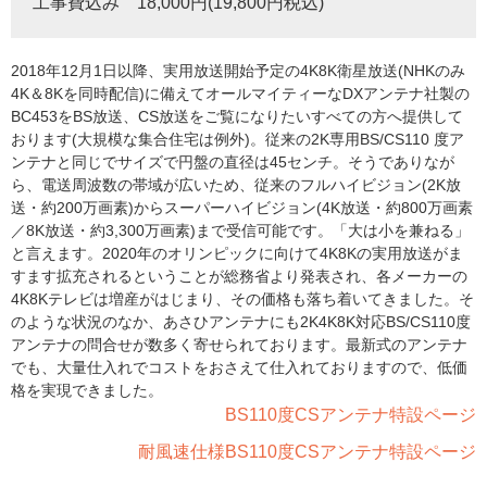
工事費込み 18,000円(19,800円税込)
2018年12月1日以降、実用放送開始予定の4K8K衛星放送(NHKのみ
4K＆8Kを同時配信)に備えてオールマイティーなDXアンテナ社製の
BC453をBS放送、CS放送をご覧になりたいすべての方へ提供して
おります(大規模な集合住宅は例外)。従来の2K専用BS/CS110 度ア
ンテナと同じでサイズで円盤の直径は45センチ。そうでありなが
ら、電送周波数の帯域が広いため、従来のフルハイビジョン(2K放
送・約200万画素)からスーパーハイビジョン(4K放送・約800万画素
／8K放送・約3,300万画素)まで受信可能です。「大は小を兼ねる」
と言えます。2020年のオリンピックに向けて4K8Kの実用放送がま
すます拡充されるということが総務省より発表され、各メーカーの
4K8Kテレビは増産がはじまり、その価格も落ち着いてきました。そ
のような状況のなか、あさひアンテナにも2K4K8K対応BS/CS110度
アンテナの問合せが数多く寄せられております。最新式のアンテナ
でも、大量仕入れでコストをおさえて仕入れておりますので、低価
格を実現できました。
BS110度CSアンテナ特設ページ
耐風速仕様BS110度CSアンテナ特設ページ