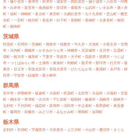
市
・
鎌ケ谷市
・
君津市
・
富津市
・
浦安市
・
四街道市
・
袖ケ浦市
・
八街市
・
印西
市
・
白井市
・
富里市
・
南房総市
・
匝瑳市
・
香取市
・
山武市
・
いすみ市
・
酒々井
町
・
栄町
・
神崎町
・
多古町
・
東庄町
・
大網白里市
・
九十九里町
・
芝山町
・
横芝
光町
・
一宮町
・
睦沢町
・
長生村
・
白子町
・
長柄町
・
長南町
・
大多喜町
・
御宿
町
・
鋸南町
茨城県
阿見町
・
石岡市
・
茨城町
・
潮来市
・
稲敷市
・
牛久市
・
大洗町
・
小美玉市
・
笠間
市
・
河内町
・
鹿嶋市
・
かすみがうら市
・
神栖市
・
北茨城市
・
古河市
・
五霞町
・
境町
・
桜川市
・
城里町
・
下妻市
・
常総市
・
大子町
・
高萩市
・
筑西市
・
つくば
市
・
つくばみらい市
・
土浦市
・
東海村
・
利根町
・
取手市
・
那珂市
・
行方市
・
坂
東市
・
日立市
・
常陸太田市
・
常陸大宮市
・
ひたちなか市
・
美浦村
・
水戸市
・
鉾
田市
・
守谷市
・
結城市
・
龍ケ崎市
群馬県
安中市
・
伊勢崎市
・
板倉町
・
大泉町
・
邑楽町
・
太田市
・
片品村
・
川場村
・
甘楽
町
・
桐生市
・
草津町
・
渋川市
・
下仁田町
・
昭和村
・
榛東村
・
高崎市
・
館林市
・
玉村町
・
千代田町
・
嬬恋村
・
富岡市
・
沼田市
・
中之条町
・
長野原町
・
東吾妻
町
・
藤岡市
・
前橋市
・
みどり市
・
みなかみ町
・
明和町
・
吉岡町
栃木県
足利市
・
市貝町
・
宇都宮市
・
大田原市
・
上三川町
・
小山市
・
鹿沼市
・
さくら