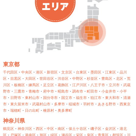
東京都
千代田区
・
中央区
・
港区
・
新宿区
・
文京区
・
台東区
・
墨田区
・
江東区
・
品川
区
・
目黒区
・
大田区
・
世田谷区
・
渋谷区
・
中野区
・
杉並区
・
豊島区
・
北区
・
荒
川区
・
板橋区
・
練馬区
・
足立区
・
葛飾区
・
江戸川区
・
八王子市
・
立川市
・
武蔵
野市
・
三鷹市
・
青梅市
・
府中市
・
昭島市
・
調布市
・
町田市
・
小金井市
・
小平
市
・
日野市
・
東村山市
・
国分寺市
・
国立市
・
福生市
・
狛江市
・
東大和市
・
清瀬
市
・
東久留米市
・
武蔵村山市
・
多摩市
・
稲城市
・
羽村市
・
あきる野市
・
西東京
市
・
瑞穂町
・
日の出町
・
檜原村
・
奥多摩町
神奈川県
鶴見区
・
神奈川区
・
西区
・
中区
・
南区
・
保土ケ谷区
・
磯子区
・
金沢区
・
港北
区
・
戸塚区
・
港南区
・
旭区
・
緑区
・
瀬谷区
・
栄区
・
泉区
・
青葉区
・
都筑区
・
川