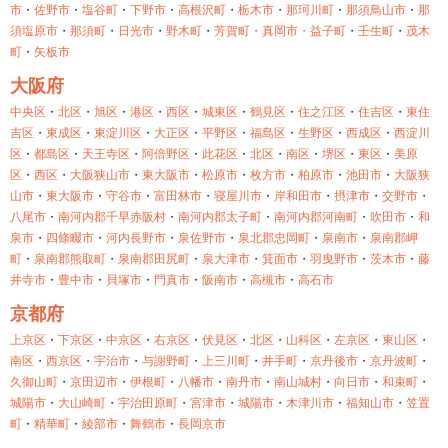
市
・
佐野市
・
塩谷町
・
下野市
・
高根沢町
・
栃木市
・
那珂川町
・
那須鳥山市
・
那
須塩原市
・
那須町
・
日光市
・
野木町
・
芳賀町・
真岡市・
益子町
・
壬生町
・
茂木
町
・
矢板市
大阪府
中央区
・
北区
・
旭区
・
港区
・
西区
・
城東区
・
鶴見区
・
住之江区
・
住吉区
・
東住
吉区
・
東成区
・
東淀川区
・
大正区
・
平野区
・
福島区
・
生野区
・
西成区
・
西淀川
区
・
都島区
・
天王寺区
・
阿倍野区
・
此花区
・
北区
・
南区
・
堺区
・
東区
・
美原
区
・
西区
・
大阪狭山市
・
東大阪市
・
松原市
・
枚方市
・
柏原市
・
池田市
・
大阪狭
山市
・
東大阪市
・
守谷市
・
富田林市
・
寝屋川市
・
岸和田市
・
摂津市
・
交野市
・
八尾市
・
南河内郡千早赤阪村
・
南河内郡太子町
・
南河内郡河南町
・
吹田市
・
和
泉市
・
四條畷市
・
河内長野市
・
泉佐野市
・
泉北郡忠岡町
・
泉南市
・
泉南郡岬
町
・
泉南郡熊取町
・
泉南郡田尻町
・
泉大津市
・
箕面市
・
羽曳野市
・
茨木市
・
藤
井寺市
・
豊中市
・
貝塚市
・
門真市
・
阪南市
・
高槻市
・
高石市
京都府
上京区
・
下京区
・
中京区
・
右京区
・
伏見区
・
北区
・
山科区
・
左京区
・
東山区
・
南区
・
西京区
・
宇治市
・
与謝野町
・
上三川町
・
井手町
・
京丹後市
・
京丹波町
・
久御山町
・
京田辺市
・
伊根町
・
八幡市
・
南丹市
・
南山城村
・
向日市
・
和束町
・
城陽市
・
大山崎町
・
宇治田原町
・
宮津市
・
城陽市
・
木津川市
・
福知山市
・
笠置
町
・
精華町
・
綾部市
・
舞鶴市
・
長岡京市