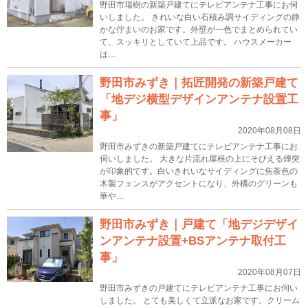
野田市瑞樹の新築戸建てにテレビアンテナ工事にお伺
いしました。 きれいな白い石積み調サイディングの静
かな佇まいのお家です。外壁が一色でまとめられてい
て、スッキリとしていて上品です。 ハウスメーカー
は…
野田市みずき｜拓匠開発の新築戸建て
「地デジ横型デザインアンテナ設置工
事」
2020年08月08日
野田市みずきの新築戸建てにテレビアンテナ工事にお
伺いしました。 大きな片流れ屋根の上にそびえる煙突
が印象的です。白いきれいなサイディングに焦茶色の
木製フェンスがアクセントになり、外構のグリーンも
華や…
野田市みずき｜戸建て「地デジデザイ
ンアンテナ設置+BSアンテナ取付工
事」
2020年08月07日
野田市みずきの戸建てにテレビアンテナ工事にお伺い
しました。 とても美しくて立派なお家です。クリーム