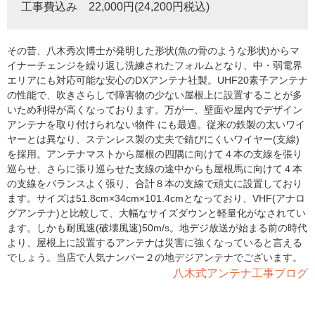
工事費込み 22,000円(24,200円税込)
その昔、八木秀次博士が発明した形状(魚の骨のような形状)からマ
イナーチェンジを繰り返し洗練されたフォルムとなり、中・弱電界
エリアにも対応可能な安心のDXアンテナ社製。UHF20素子アンテナ
の性能で、吹きさらしで障害物の少ない屋根上に設置することが多
いため利得が高くなっております。万が一、壁面や屋内でデザイン
アンテナを取り付けられない物件 にも最適。従来の鉄製の太いワイ
ヤーとは異なり、ステンレス製の丈夫で錆びにくいワイヤー(支線)
を採用。アンテナマストから屋根の四隅に向けて４本の支線を張り
巡らせ、さらに張り巡らせた支線の途中からも屋根馬に向けて４本
の支線をバランスよく張り、合計８本の支線で頑丈に設置しており
ます。サイズは51.8cm×34cm×101.4cmとなっており、VHF(アナロ
グアンテナ)と比較して、大幅なサイズダウンと軽量化がなされてい
ます。しかも耐風速(破壊風速)50m/s。地デジ放送が始まる前の時代
より、屋根上に設置するアンテナは災害に強くなっていると言える
でしょう。当店で人気ナンバー２の地デジアンテナでございます。
八木式アンテナ工事ブログ