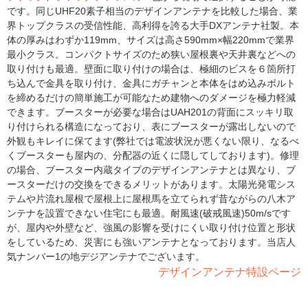
です。同じUHF20素子相当のデザインアンテナを比較した場合、業
界トップクラスの受信性能、高利得を誇る大手DXアンテナ社製。本
体の厚みはわずか119mm、サイズは高さ590mm×幅220mmで業界
最小クラス。コンパクトサイズのため狭い屋根裏や天井裏などへの
取り付けも最適。壁面に取り付けの場合は、極細のビスを６箇所打
ち込んで金具を取り付け、金具にガチャンと本体をはめ込みボルト
を締めるだけの簡単施工が可能なため建物へのダメージを極力軽減
できます。ブースターが必要な場合はUAH201の背面にスッキリ取
り付けられる構造になっており、表にブースターが露出しないので
外観もキレイに保てます(弊社では電波状況が悪くない限り、なるべ
くブースターも屋内の、分配器の近くに隠してしております)。修理
の場合、ブースター内蔵タイプのデザインアンテナとは異なり、ブ
ースターだけの交換をできるメリットがあります。太陽光発電シス
テムや片流れ屋根で屋根上に屋根馬を立てられず昔ながらの八木ア
ンテナを設置できない住宅にも最適。耐風速(破戒風速)50m/sです
が、屋内や外壁など、強風の影響を受けにくい取り付け位置と形状
をしているため、災害にも強いアンテナとなっております。当店人
気ナンバー1の地デジアンテナでございます。
デザインアンテナ特設ページ