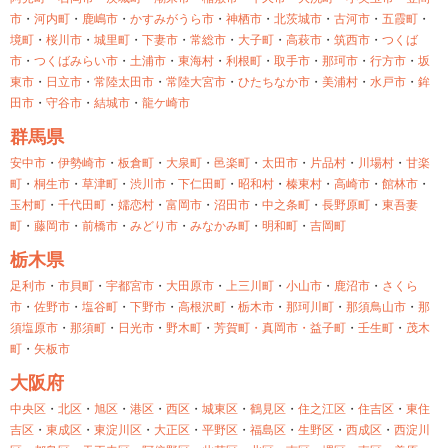
市
・
河内町
・
鹿嶋市
・
かすみがうら市
・
神栖市
・
北茨城市
・
古河市
・
五霞町
・
境町
・
桜川市
・
城里町
・
下妻市
・
常総市
・
大子町
・
高萩市
・
筑西市
・
つくば
市
・
つくばみらい市
・
土浦市
・
東海村
・
利根町
・
取手市
・
那珂市
・
行方市
・
坂
東市
・
日立市
・
常陸太田市
・
常陸大宮市
・
ひたちなか市
・
美浦村
・
水戸市
・
鉾
田市
・
守谷市
・
結城市
・
龍ケ崎市
群馬県
安中市
・
伊勢崎市
・
板倉町
・
大泉町
・
邑楽町
・
太田市
・
片品村
・
川場村
・
甘楽
町
・
桐生市
・
草津町
・
渋川市
・
下仁田町
・
昭和村
・
榛東村
・
高崎市
・
館林市
・
玉村町
・
千代田町
・
嬬恋村
・
富岡市
・
沼田市
・
中之条町
・
長野原町
・
東吾妻
町
・
藤岡市
・
前橋市
・
みどり市
・
みなかみ町
・
明和町
・
吉岡町
栃木県
足利市
・
市貝町
・
宇都宮市
・
大田原市
・
上三川町
・
小山市
・
鹿沼市
・
さくら
市
・
佐野市
・
塩谷町
・
下野市
・
高根沢町
・
栃木市
・
那珂川町
・
那須鳥山市
・
那
須塩原市
・
那須町
・
日光市
・
野木町
・
芳賀町・
真岡市・
益子町
・
壬生町
・
茂木
町
・
矢板市
大阪府
中央区
・
北区
・
旭区
・
港区
・
西区
・
城東区
・
鶴見区
・
住之江区
・
住吉区
・
東住
吉区
・
東成区
・
東淀川区
・
大正区
・
平野区
・
福島区
・
生野区
・
西成区
・
西淀川