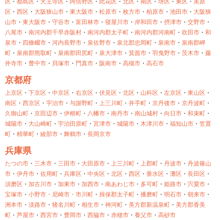
区
・
都島区
・
天王寺区
・
阿倍野区
・
此花区
・
北区
・
南区
・
堺区
・
東区
・
美原
区
・
西区
・
大阪狭山市
・
東大阪市
・
松原市
・
枚方市
・
柏原市
・
池田市
・
大阪狭
山市
・
東大阪市
・
守谷市
・
富田林市
・
寝屋川市
・
岸和田市
・
摂津市
・
交野市
・
八尾市
・
南河内郡千早赤阪村
・
南河内郡太子町
・
南河内郡河南町
・
吹田市
・
和
泉市
・
四條畷市
・
河内長野市
・
泉佐野市
・
泉北郡忠岡町
・
泉南市
・
泉南郡岬
町
・
泉南郡熊取町
・
泉南郡田尻町
・
泉大津市
・
箕面市
・
羽曳野市
・
茨木市
・
藤
井寺市
・
豊中市
・
貝塚市
・
門真市
・
阪南市
・
高槻市
・
高石市
京都府
上京区
・
下京区
・
中京区
・
右京区
・
伏見区
・
北区
・
山科区
・
左京区
・
東山区
・
南区
・
西京区
・
宇治市
・
与謝野町
・
上三川町
・
井手町
・
京丹後市
・
京丹波町
・
久御山町
・
京田辺市
・
伊根町
・
八幡市
・
南丹市
・
南山城村
・
向日市
・
和束町
・
城陽市
・
大山崎町
・
宇治田原町
・
宮津市
・
城陽市
・
木津川市
・
福知山市
・
笠置
町
・
精華町
・
綾部市
・
舞鶴市
・
長岡京市
兵庫県
たつの市
・
三木市
・
三田市
・
大田原市
・
上三川町
・
上郡町
・
丹波市
・
丹波篠山
市
・
伊丹市
・
佐用町
・
兵庫区
・
中央区
・
北区
・
西区
・
垂水区
・
灘区
・
長田区
・
須磨区
・
加古川市
・
加東市
・
加西市
・
南あわじ市
・
多可町
・
姫路市
・
宍粟市
・
宝塚市
・
小野市・
尼崎市・
市川町
・
揖保郡太子町
・
播磨町
・
明石市
・
朝来市
・
洲本市
・
淡路市
・
猪名川町
・
相生市
・
神河町
・
美方郡新温泉町
・
美方郡香美
町
・
芦屋市
・
西宮市
・
豊岡市
・
西脇市
・
赤穂市
・
養父市
・
高砂市