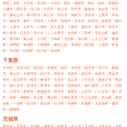
西区
・
北区
・
大宮区
・
見沼区
・
中央区
・
桜区
・
浦和区
・
南区
・
緑区
・
岩槻区
・
川越市
・
熊谷市
・
川口市
・
行田市
・
秩父市
・
所沢市
・
飯能市
・
加須市
・
本庄
市
・
東松山市
・
春日部市
・
狭山市
・
羽生市
・
鴻巣市
・
深谷市
・
上尾市
・
草加
市
・
越谷市
・
蕨市
・
戸田市
・
入間市
・
朝霞市
・
志木市
・
和光市
・
新座市
・
桶川
市
・
久喜市
・
北本市
・
八潮市
・
富士見市
・
三郷市
・
蓮田市
・
坂戸市
・
幸手市
・
鶴ヶ島市
・
日高市
・
吉川市
・
ふじみ野市
・
伊奈町
・
三芳町
・
毛呂山町
・
越生
町
・
滑川町
・
嵐山町
・
小川町
・
川島町
・
吉見町
・
鳩山町
・
ときがわ町
・
横瀬
町
・
皆野町
・
長瀞町
・
小鹿野町
・
東秩父村
・
美里町
・
神川町
・
上里町
・
寄居
町
・
宮代町
・
白岡町
・
杉戸町
・
松伏町
千葉県
中央区
・
花見川区
・
稲毛区
・
若葉区
・
緑区
・
美浜区
・
銚子市
・
市川市
・
船橋
市
・
館山市
・
木更津市
・
松戸市
・
野田市
・
茂原市
・
成田市
・
佐倉市
・
東金市
・
旭市
・
習志野市
・
柏市
・
勝浦市
・
市原市
・
流山市
・
八千代市
・
我孫子市
・
鴨川
市
・
鎌ケ谷市
・
君津市
・
富津市
・
浦安市
・
四街道市
・
袖ケ浦市
・
八街市
・
印西
市
・
白井市
・
富里市
・
南房総市
・
匝瑳市
・
香取市
・
山武市
・
いすみ市
・
酒々井
町
・
栄町
・
神崎町
・
多古町
・
東庄町
・
大網白里市
・
九十九里町
・
芝山町
・
横芝
光町
・
一宮町
・
睦沢町
・
長生村
・
白子町
・
長柄町
・
長南町
・
大多喜町
・
御宿
町
・
鋸南町
茨城県
阿見町
・
石岡市
・
茨城町
・
潮来市
・
稲敷市
・
牛久市
・
大洗町
・
小美玉市
・
笠間