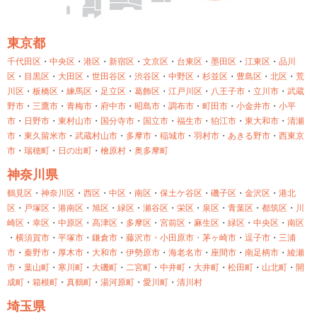
東京都
千代田区
・
中央区
・
港区
・
新宿区
・
文京区
・
台東区
・
墨田区
・
江東区
・
品川
区
・
目黒区
・
大田区
・
世田谷区
・
渋谷区
・
中野区
・
杉並区
・
豊島区
・
北区
・
荒
川区
・
板橋区
・
練馬区
・
足立区
・
葛飾区
・
江戸川区
・
八王子市
・
立川市
・
武蔵
野市
・
三鷹市
・
青梅市
・
府中市
・
昭島市
・
調布市
・
町田市
・
小金井市
・
小平
市
・
日野市
・
東村山市
・
国分寺市
・
国立市
・
福生市
・
狛江市
・
東大和市
・
清瀬
市
・
東久留米市
・
武蔵村山市
・
多摩市
・
稲城市
・
羽村市
・
あきる野市
・
西東京
市
・
瑞穂町
・
日の出町
・
檜原村
・
奥多摩町
神奈川県
鶴見区
・
神奈川区
・
西区
・
中区
・
南区
・
保土ケ谷区
・
磯子区
・
金沢区
・
港北
区
・
戸塚区
・
港南区
・
旭区
・
緑区
・
瀬谷区
・
栄区
・
泉区
・
青葉区
・
都筑区
・
川
崎区
・
幸区
・
中原区
・
高津区
・
多摩区
・
宮前区
・
麻生区
・
緑区
・
中央区
・
南区
・
横須賀市
・
平塚市
・
鎌倉市
・
藤沢市・
小田原市・
茅ヶ崎市
・
逗子市
・
三浦
市
・
秦野市
・
厚木市
・
大和市
・
伊勢原市
・
海老名市
・
座間市
・
南足柄市
・
綾瀬
市
・
葉山町
・
寒川町
・
大磯町
・
二宮町
・
中井町
・
大井町
・
松田町
・
山北町
・
開
成町
・
箱根町
・
真鶴町
・
湯河原町
・
愛川町
・
清川村
埼玉県