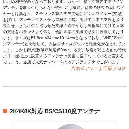
いため利得が高くなっております。万が一、壁面や屋内でデザイン
アンテナを取り付けられない物件 にも最適。従来の鉄製の太いワイ
ヤーとは異なり、ステンレス製の丈夫で錆びにくいワイヤー(支線)
を採用。アンテナマストから屋根の四隅に向けて４本の支線を張り
巡らせ、さらに張り巡らせた支線の途中からも屋根馬に向けて４本
の支線をバランスよく張り、合計８本の支線で頑丈に設置しており
ます。サイズは51.8cm×34cm×101.4cmとなっており、VHF(アナロ
グアンテナ)と比較して、大幅なサイズダウンと軽量化がなされてい
ます。しかも耐風速(破壊風速)50m/s。地デジ放送が始まる前の時代
より、屋根上に設置するアンテナは災害に強くなっていると言える
でしょう。当店で人気ナンバー２の地デジアンテナでございます。
八木式アンテナ工事ブログ
2K4K8K対応 BS/CS110度アンテナ