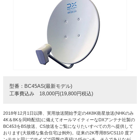
型番：BC45AS(最新モデル)
工事費込み 18,000円(19,800円税込)
2018年12月1日以降、実用放送開始予定の4K8K衛星放送(NHKのみ
4K＆8Kを同時配信)に備えてオールマイティーなDXアンテナ社製の
BC453をBS放送、CS放送をご覧になりたいすべての方へ提供して
おります(大規模な集合住宅は例外)。従来の2K専用BS/CS110 度ア
ンテナと同じでサイズで円盤の直径は45センチ。そうでありなが