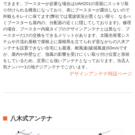
できます。ブースターが必要な場合はUAH201の背面にスッキリ取
り付けられる構造になっており、表にブースターが露出しないので
外観もキレイに保てます(弊社では電波状況が悪くない限り、なるべ
くブースターも屋内の、分配器の近くに隠してしております)。修理
の場合、ブースター内蔵タイプのデザインアンテナとは異なり、ブ
ースターだけの交換をできるメリットがあります。太陽光発電シス
テムや片流れ屋根で屋根上に屋根馬を立てられず昔ながらの八木ア
ンテナを設置できない住宅にも最適。耐風速(破戒風速)50m/sです
が、屋内や外壁など、強風の影響を受けにくい取り付け位置と形状
をしているため、災害にも強いアンテナとなっております。当店人
気ナンバー1の地デジアンテナでございます。
デザインアンテナ特設ページ
八木式アンテナ