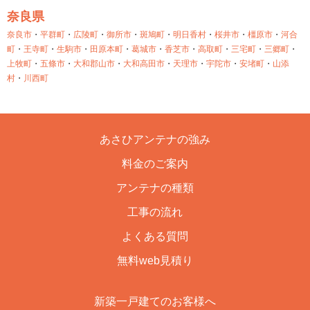
奈良県
奈良市
・
平群町
・
広陵町
・
御所市
・
斑鳩町
・
明日香村
・
桜井市
・
橿原市
・
河合
町
・
王寺町
・
生駒市
・
田原本町
・
葛城市
・
香芝市
・
高取町
・
三宅町
・
三郷町
・
上牧町
・
五條市
・
大和郡山市
・
大和高田市
・
天理市
・
宇陀市
・
安堵町
・
山添
村
・
川西町
あさひアンテナの強み
料金のご案内
アンテナの種類
工事の流れ
よくある質問
無料web見積り
新築一戸建てのお客様へ