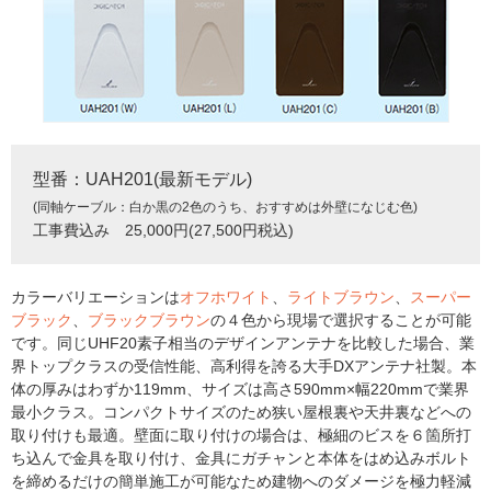
型番：UAH201(最新モデル)
(同軸ケーブル：白か黒の2色のうち、おすすめは外壁になじむ色)
工事費込み 25,000円(27,500円税込)
カラーバリエーションは
オフホワイト
、
ライトブラウン
、
スーパー
ブラック
、
ブラックブラウン
の４色から現場で選択することが可能
です。同じUHF20素子相当のデザインアンテナを比較した場合、業
界トップクラスの受信性能、高利得を誇る大手DXアンテナ社製。本
体の厚みはわずか119mm、サイズは高さ590mm×幅220mmで業界
最小クラス。コンパクトサイズのため狭い屋根裏や天井裏などへの
取り付けも最適。壁面に取り付けの場合は、極細のビスを６箇所打
ち込んで金具を取り付け、金具にガチャンと本体をはめ込みボルト
を締めるだけの簡単施工が可能なため建物へのダメージを極力軽減