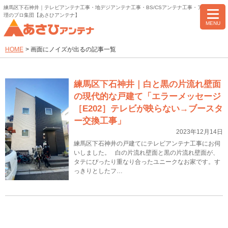
練馬区下石神井｜テレビアンテナ工事・地デジアンテナ工事・BS/CSアンテナ工事・アンテナ修
理のプロ集団【あさひアンテナ】
MENU
HOME
>
画面にノイズが出るの記事一覧
練馬区下石神井｜白と黒の片流れ壁面
の現代的な戸建て「エラーメッセージ
［E202］テレビが映らない→ブースタ
ー交換工事」
2023年12月14日
練馬区下石神井の戸建てにテレビアンテナ工事にお伺
いしました。 白の片流れ壁面と黒の片流れ壁面が、
タテにぴったり重なり合ったユニークなお家です。す
っきりとしたフ…