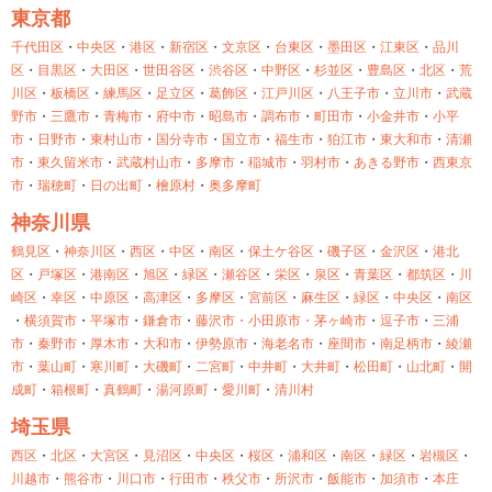
東京都
千代田区
・
中央区
・
港区
・
新宿区
・
文京区
・
台東区
・
墨田区
・
江東区
・
品川
区
・
目黒区
・
大田区
・
世田谷区
・
渋谷区
・
中野区
・
杉並区
・
豊島区
・
北区
・
荒
川区
・
板橋区
・
練馬区
・
足立区
・
葛飾区
・
江戸川区
・
八王子市
・
立川市
・
武蔵
野市
・
三鷹市
・
青梅市
・
府中市
・
昭島市
・
調布市
・
町田市
・
小金井市
・
小平
市
・
日野市
・
東村山市
・
国分寺市
・
国立市
・
福生市
・
狛江市
・
東大和市
・
清瀬
市
・
東久留米市
・
武蔵村山市
・
多摩市
・
稲城市
・
羽村市
・
あきる野市
・
西東京
市
・
瑞穂町
・
日の出町
・
檜原村
・
奥多摩町
神奈川県
鶴見区
・
神奈川区
・
西区
・
中区
・
南区
・
保土ケ谷区
・
磯子区
・
金沢区
・
港北
区
・
戸塚区
・
港南区
・
旭区
・
緑区
・
瀬谷区
・
栄区
・
泉区
・
青葉区
・
都筑区
・
川
崎区
・
幸区
・
中原区
・
高津区
・
多摩区
・
宮前区
・
麻生区
・
緑区
・
中央区
・
南区
・
横須賀市
・
平塚市
・
鎌倉市
・
藤沢市・
小田原市・
茅ヶ崎市
・
逗子市
・
三浦
市
・
秦野市
・
厚木市
・
大和市
・
伊勢原市
・
海老名市
・
座間市
・
南足柄市
・
綾瀬
市
・
葉山町
・
寒川町
・
大磯町
・
二宮町
・
中井町
・
大井町
・
松田町
・
山北町
・
開
成町
・
箱根町
・
真鶴町
・
湯河原町
・
愛川町
・
清川村
埼玉県
西区
・
北区
・
大宮区
・
見沼区
・
中央区
・
桜区
・
浦和区
・
南区
・
緑区
・
岩槻区
・
川越市
・
熊谷市
・
川口市
・
行田市
・
秩父市
・
所沢市
・
飯能市
・
加須市
・
本庄