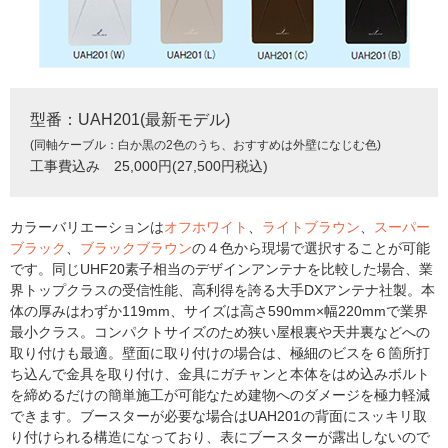
型番：UAH201(最新モデル)
(同軸ケーブル：白か黒の2色のうち、おすすめは外壁になじむ色)
工事費込み 25,000円(27,500円税込)
カラーバリエーションは
オフホワイト
、
ライトブラウン
、
スーパー
ブラック
、
ブラックブラウン
の４色から現場で選択することが可能
です。同じUHF20素子相当のデザインアンテナを比較した場合、業
界トップクラスの受信性能、高利得を誇る大手DXアンテナ社製。本
体の厚みはわずか119mm、サイズは高さ590mm×幅220mmで業界
最小クラス。コンパクトサイズのため狭い屋根裏や天井裏などへの
取り付けも最適。壁面に取り付けの場合は、極細のビスを６箇所打
ち込んで金具を取り付け、金具にガチャンと本体をはめ込みボルト
を締めるだけの簡単施工が可能なため建物へのダメージを極力軽減
できます。ブースターが必要な場合はUAH201の背面にスッキリ取
り付けられる構造になっており、表にブースターが露出しないので