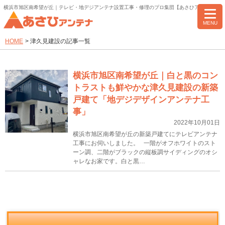
横浜市旭区南希望が丘｜テレビ・地デジアンテナ設置工事・修理のプロ集団【あさひアンテナ】
MENU
HOME
>
津久見建設の記事一覧
横浜市旭区南希望が丘｜白と黒のコン
トラストも鮮やかな津久見建設の新築
戸建て「地デジデザインアンテナ工
事」
2022年10月01日
横浜市旭区南希望が丘の新築戸建てにテレビアンテナ
工事にお伺いしました。 一階がオフホワイトのスト
ーン調、二階がブラックの縦板調サイディングのオシ
ャレなお家です。白と黒…