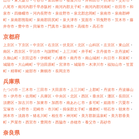
山市
・
東大阪市
・
守谷市
・
富田林市
・
寝屋川市
・
岸和田市
・
摂津市
・
交野市
・
八尾市
・
南河内郡千早赤阪村
・
南河内郡太子町
・
南河内郡河南町
・
吹田市
・
和
泉市
・
四條畷市
・
河内長野市
・
泉佐野市
・
泉北郡忠岡町
・
泉南市
・
泉南郡岬
町
・
泉南郡熊取町
・
泉南郡田尻町
・
泉大津市
・
箕面市
・
羽曳野市
・
茨木市
・
藤
井寺市
・
豊中市
・
貝塚市
・
門真市
・
阪南市
・
高槻市
・
高石市
京都府
上京区
・
下京区
・
中京区
・
右京区
・
伏見区
・
北区
・
山科区
・
左京区
・
東山区
・
南区
・
西京区
・
宇治市
・
与謝野町
・
上三川町
・
井手町
・
京丹後市
・
京丹波町
・
久御山町
・
京田辺市
・
伊根町
・
八幡市
・
南丹市
・
南山城村
・
向日市
・
和束町
・
城陽市
・
大山崎町
・
宇治田原町
・
宮津市
・
城陽市
・
木津川市
・
福知山市
・
笠置
町
・
精華町
・
綾部市
・
舞鶴市
・
長岡京市
兵庫県
たつの市
・
三木市
・
三田市
・
大田原市
・
上三川町
・
上郡町
・
丹波市
・
丹波篠山
市
・
伊丹市
・
佐用町
・
兵庫区
・
中央区
・
北区
・
西区
・
垂水区
・
灘区
・
長田区
・
須磨区
・
加古川市
・
加東市
・
加西市
・
南あわじ市
・
多可町
・
姫路市
・
宍粟市
・
宝塚市
・
小野市・
尼崎市・
市川町
・
揖保郡太子町
・
播磨町
・
明石市
・
朝来市
・
洲本市
・
淡路市
・
猪名川町
・
相生市
・
神河町
・
美方郡新温泉町
・
美方郡香美
町
・
芦屋市
・
西宮市
・
豊岡市
・
西脇市
・
赤穂市
・
養父市
・
高砂市
奈良県