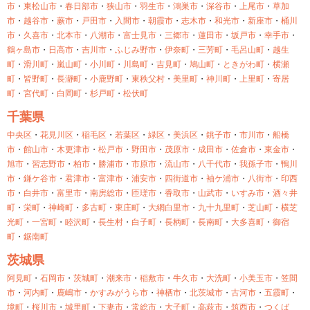
市
・
東松山市
・
春日部市
・
狭山市
・
羽生市
・
鴻巣市
・
深谷市
・
上尾市
・
草加
市
・
越谷市
・
蕨市
・
戸田市
・
入間市
・
朝霞市
・
志木市
・
和光市
・
新座市
・
桶川
市
・
久喜市
・
北本市
・
八潮市
・
富士見市
・
三郷市
・
蓮田市
・
坂戸市
・
幸手市
・
鶴ヶ島市
・
日高市
・
吉川市
・
ふじみ野市
・
伊奈町
・
三芳町
・
毛呂山町
・
越生
町
・
滑川町
・
嵐山町
・
小川町
・
川島町
・
吉見町
・
鳩山町
・
ときがわ町
・
横瀬
町
・
皆野町
・
長瀞町
・
小鹿野町
・
東秩父村
・
美里町
・
神川町
・
上里町
・
寄居
町
・
宮代町
・
白岡町
・
杉戸町
・
松伏町
千葉県
中央区
・
花見川区
・
稲毛区
・
若葉区
・
緑区
・
美浜区
・
銚子市
・
市川市
・
船橋
市
・
館山市
・
木更津市
・
松戸市
・
野田市
・
茂原市
・
成田市
・
佐倉市
・
東金市
・
旭市
・
習志野市
・
柏市
・
勝浦市
・
市原市
・
流山市
・
八千代市
・
我孫子市
・
鴨川
市
・
鎌ケ谷市
・
君津市
・
富津市
・
浦安市
・
四街道市
・
袖ケ浦市
・
八街市
・
印西
市
・
白井市
・
富里市
・
南房総市
・
匝瑳市
・
香取市
・
山武市
・
いすみ市
・
酒々井
町
・
栄町
・
神崎町
・
多古町
・
東庄町
・
大網白里市
・
九十九里町
・
芝山町
・
横芝
光町
・
一宮町
・
睦沢町
・
長生村
・
白子町
・
長柄町
・
長南町
・
大多喜町
・
御宿
町
・
鋸南町
茨城県
阿見町
・
石岡市
・
茨城町
・
潮来市
・
稲敷市
・
牛久市
・
大洗町
・
小美玉市
・
笠間
市
・
河内町
・
鹿嶋市
・
かすみがうら市
・
神栖市
・
北茨城市
・
古河市
・
五霞町
・
境町
・
桜川市
・
城里町
・
下妻市
・
常総市
・
大子町
・
高萩市
・
筑西市
・
つくば