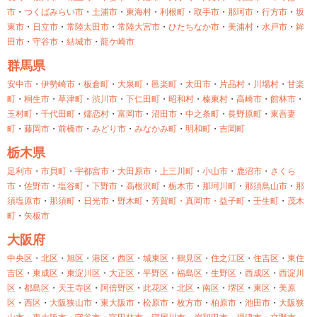
市
・
つくばみらい市
・
土浦市
・
東海村
・
利根町
・
取手市
・
那珂市
・
行方市
・
坂
東市
・
日立市
・
常陸太田市
・
常陸大宮市
・
ひたちなか市
・
美浦村
・
水戸市
・
鉾
田市
・
守谷市
・
結城市
・
龍ケ崎市
群馬県
安中市
・
伊勢崎市
・
板倉町
・
大泉町
・
邑楽町
・
太田市
・
片品村
・
川場村
・
甘楽
町
・
桐生市
・
草津町
・
渋川市
・
下仁田町
・
昭和村
・
榛東村
・
高崎市
・
館林市
・
玉村町
・
千代田町
・
嬬恋村
・
富岡市
・
沼田市
・
中之条町
・
長野原町
・
東吾妻
町
・
藤岡市
・
前橋市
・
みどり市
・
みなかみ町
・
明和町
・
吉岡町
栃木県
足利市
・
市貝町
・
宇都宮市
・
大田原市
・
上三川町
・
小山市
・
鹿沼市
・
さくら
市
・
佐野市
・
塩谷町
・
下野市
・
高根沢町
・
栃木市
・
那珂川町
・
那須鳥山市
・
那
須塩原市
・
那須町
・
日光市
・
野木町
・
芳賀町・
真岡市・
益子町
・
壬生町
・
茂木
町
・
矢板市
大阪府
中央区
・
北区
・
旭区
・
港区
・
西区
・
城東区
・
鶴見区
・
住之江区
・
住吉区
・
東住
吉区
・
東成区
・
東淀川区
・
大正区
・
平野区
・
福島区
・
生野区
・
西成区
・
西淀川
区
・
都島区
・
天王寺区
・
阿倍野区
・
此花区
・
北区
・
南区
・
堺区
・
東区
・
美原
区
・
西区
・
大阪狭山市
・
東大阪市
・
松原市
・
枚方市
・
柏原市
・
池田市
・
大阪狭