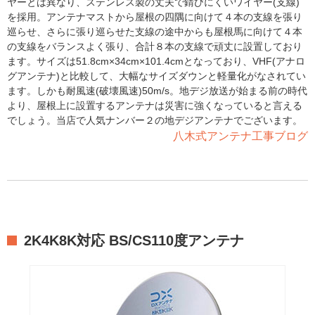
ヤーとは異なり、ステンレス製の丈夫で錆びにくいワイヤー(支線)
を採用。アンテナマストから屋根の四隅に向けて４本の支線を張り
巡らせ、さらに張り巡らせた支線の途中からも屋根馬に向けて４本
の支線をバランスよく張り、合計８本の支線で頑丈に設置しており
ます。サイズは51.8cm×34cm×101.4cmとなっており、VHF(アナロ
グアンテナ)と比較して、大幅なサイズダウンと軽量化がなされてい
ます。しかも耐風速(破壊風速)50m/s。地デジ放送が始まる前の時代
より、屋根上に設置するアンテナは災害に強くなっていると言える
でしょう。当店で人気ナンバー２の地デジアンテナでございます。
八木式アンテナ工事ブログ
2K4K8K対応 BS/CS110度アンテナ