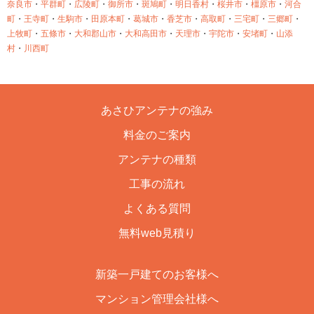
奈良市
・
平群町
・
広陵町
・
御所市
・
斑鳩町
・
明日香村
・
桜井市
・
橿原市
・
河合
町
・
王寺町
・
生駒市
・
田原本町
・
葛城市
・
香芝市
・
高取町
・
三宅町
・
三郷町
・
上牧町
・
五條市
・
大和郡山市
・
大和高田市
・
天理市
・
宇陀市
・
安堵町
・
山添
村
・
川西町
あさひアンテナの強み
料金のご案内
アンテナの種類
工事の流れ
よくある質問
無料web見積り
新築一戸建てのお客様へ
マンション管理会社様へ