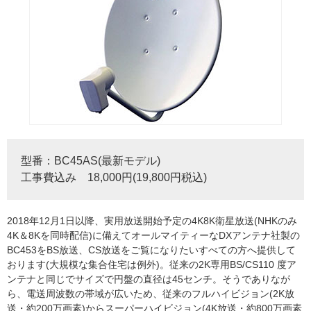
型番：BC45AS(最新モデル)
工事費込み 18,000円(19,800円税込)
2018年12月1日以降、実用放送開始予定の4K8K衛星放送(NHKのみ
4K＆8Kを同時配信)に備えてオールマイティーなDXアンテナ社製の
BC453をBS放送、CS放送をご覧になりたいすべての方へ提供して
おります(大規模な集合住宅は例外)。従来の2K専用BS/CS110 度ア
ンテナと同じでサイズで円盤の直径は45センチ。そうでありなが
ら、電送周波数の帯域が広いため、従来のフルハイビジョン(2K放
送・約200万画素)からスーパーハイビジョン(4K放送・約800万画素