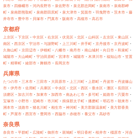
泉市
・
四條畷市
・
河内長野市
・
泉佐野市
・
泉北郡忠岡町
・
泉南市
・
泉南郡岬
町
・
泉南郡熊取町
・
泉南郡田尻町
・
泉大津市
・
箕面市
・
羽曳野市
・
茨木市
・
藤
井寺市
・
豊中市
・
貝塚市
・
門真市
・
阪南市
・
高槻市
・
高石市
京都府
上京区
・
下京区
・
中京区
・
右京区
・
伏見区
・
北区
・
山科区
・
左京区
・
東山区
・
南区
・
西京区
・
宇治市
・
与謝野町
・
上三川町
・
井手町
・
京丹後市
・
京丹波町
・
久御山町
・
京田辺市
・
伊根町
・
八幡市
・
南丹市
・
南山城村
・
向日市
・
和束町
・
城陽市
・
大山崎町
・
宇治田原町
・
宮津市
・
城陽市
・
木津川市
・
福知山市
・
笠置
町
・
精華町
・
綾部市
・
舞鶴市
・
長岡京市
兵庫県
たつの市
・
三木市
・
三田市
・
大田原市
・
上三川町
・
上郡町
・
丹波市
・
丹波篠山
市
・
伊丹市
・
佐用町
・
兵庫区
・
中央区
・
北区
・
西区
・
垂水区
・
灘区
・
長田区
・
須磨区
・
加古川市
・
加東市
・
加西市
・
南あわじ市
・
多可町
・
姫路市
・
宍粟市
・
宝塚市
・
小野市・
尼崎市・
市川町
・
揖保郡太子町
・
播磨町
・
明石市
・
朝来市
・
洲本市
・
淡路市
・
猪名川町
・
相生市
・
神河町
・
美方郡新温泉町
・
美方郡香美
町
・
芦屋市
・
西宮市
・
豊岡市
・
西脇市
・
赤穂市
・
養父市
・
高砂市
奈良県
奈良市
・
平群町
・
広陵町
・
御所市
・
斑鳩町
・
明日香村
・
桜井市
・
橿原市
・
河合