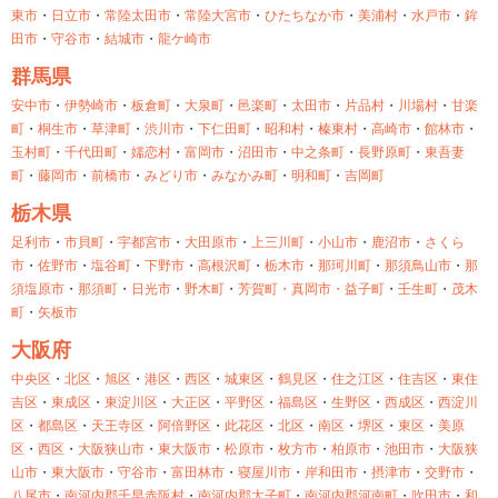
東市
・
日立市
・
常陸太田市
・
常陸大宮市
・
ひたちなか市
・
美浦村
・
水戸市
・
鉾
田市
・
守谷市
・
結城市
・
龍ケ崎市
群馬県
安中市
・
伊勢崎市
・
板倉町
・
大泉町
・
邑楽町
・
太田市
・
片品村
・
川場村
・
甘楽
町
・
桐生市
・
草津町
・
渋川市
・
下仁田町
・
昭和村
・
榛東村
・
高崎市
・
館林市
・
玉村町
・
千代田町
・
嬬恋村
・
富岡市
・
沼田市
・
中之条町
・
長野原町
・
東吾妻
町
・
藤岡市
・
前橋市
・
みどり市
・
みなかみ町
・
明和町
・
吉岡町
栃木県
足利市
・
市貝町
・
宇都宮市
・
大田原市
・
上三川町
・
小山市
・
鹿沼市
・
さくら
市
・
佐野市
・
塩谷町
・
下野市
・
高根沢町
・
栃木市
・
那珂川町
・
那須鳥山市
・
那
須塩原市
・
那須町
・
日光市
・
野木町
・
芳賀町・
真岡市・
益子町
・
壬生町
・
茂木
町
・
矢板市
大阪府
中央区
・
北区
・
旭区
・
港区
・
西区
・
城東区
・
鶴見区
・
住之江区
・
住吉区
・
東住
吉区
・
東成区
・
東淀川区
・
大正区
・
平野区
・
福島区
・
生野区
・
西成区
・
西淀川
区
・
都島区
・
天王寺区
・
阿倍野区
・
此花区
・
北区
・
南区
・
堺区
・
東区
・
美原
区
・
西区
・
大阪狭山市
・
東大阪市
・
松原市
・
枚方市
・
柏原市
・
池田市
・
大阪狭
山市
・
東大阪市
・
守谷市
・
富田林市
・
寝屋川市
・
岸和田市
・
摂津市
・
交野市
・
八尾市
・
南河内郡千早赤阪村
・
南河内郡太子町
・
南河内郡河南町
・
吹田市
・
和