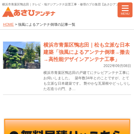
横浜市青葉区鴨志田｜テレビ・地デジアンテナ設置工事・修理のプロ集団【あさひアンテナ】
MENU
HOME
>
強風によるアンテナ倒壊の記事一覧
横浜市青葉区鴨志田｜松も立派な日本
建築「強風によるアンテナ倒壊→撤去
→高性能デザインアンテナ工事」
2022年09月08日
横浜市青葉区鴨志田の戸建てにテレビアンテナ工事に
お伺いしました。 築年数34年とのことですが、とて
も立派な日本建築です。 艶やかな瓦屋根やどっしりし
た石造りの門、き…