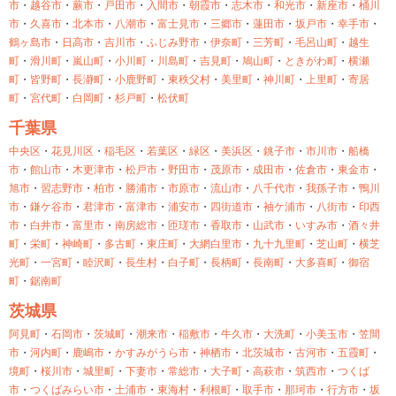
市
・
越谷市
・
蕨市
・
戸田市
・
入間市
・
朝霞市
・
志木市
・
和光市
・
新座市
・
桶川
市
・
久喜市
・
北本市
・
八潮市
・
富士見市
・
三郷市
・
蓮田市
・
坂戸市
・
幸手市
・
鶴ヶ島市
・
日高市
・
吉川市
・
ふじみ野市
・
伊奈町
・
三芳町
・
毛呂山町
・
越生
町
・
滑川町
・
嵐山町
・
小川町
・
川島町
・
吉見町
・
鳩山町
・
ときがわ町
・
横瀬
町
・
皆野町
・
長瀞町
・
小鹿野町
・
東秩父村
・
美里町
・
神川町
・
上里町
・
寄居
町
・
宮代町
・
白岡町
・
杉戸町
・
松伏町
千葉県
中央区
・
花見川区
・
稲毛区
・
若葉区
・
緑区
・
美浜区
・
銚子市
・
市川市
・
船橋
市
・
館山市
・
木更津市
・
松戸市
・
野田市
・
茂原市
・
成田市
・
佐倉市
・
東金市
・
旭市
・
習志野市
・
柏市
・
勝浦市
・
市原市
・
流山市
・
八千代市
・
我孫子市
・
鴨川
市
・
鎌ケ谷市
・
君津市
・
富津市
・
浦安市
・
四街道市
・
袖ケ浦市
・
八街市
・
印西
市
・
白井市
・
富里市
・
南房総市
・
匝瑳市
・
香取市
・
山武市
・
いすみ市
・
酒々井
町
・
栄町
・
神崎町
・
多古町
・
東庄町
・
大網白里市
・
九十九里町
・
芝山町
・
横芝
光町
・
一宮町
・
睦沢町
・
長生村
・
白子町
・
長柄町
・
長南町
・
大多喜町
・
御宿
町
・
鋸南町
茨城県
阿見町
・
石岡市
・
茨城町
・
潮来市
・
稲敷市
・
牛久市
・
大洗町
・
小美玉市
・
笠間
市
・
河内町
・
鹿嶋市
・
かすみがうら市
・
神栖市
・
北茨城市
・
古河市
・
五霞町
・
境町
・
桜川市
・
城里町
・
下妻市
・
常総市
・
大子町
・
高萩市
・
筑西市
・
つくば
市
・
つくばみらい市
・
土浦市
・
東海村
・
利根町
・
取手市
・
那珂市
・
行方市
・
坂