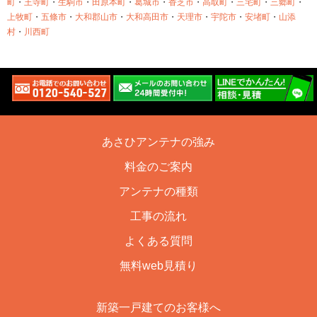
町
・
王寺町
・
生駒市
・
田原本町
・
葛城市
・
香芝市
・
高取町
・
三宅町
・
三郷町
・
上牧町
・
五條市
・
大和郡山市
・
大和高田市
・
天理市
・
宇陀市
・
安堵町
・
山添
村
・
川西町
あさひアンテナの強み
料金のご案内
アンテナの種類
工事の流れ
よくある質問
無料web見積り
新築一戸建てのお客様へ