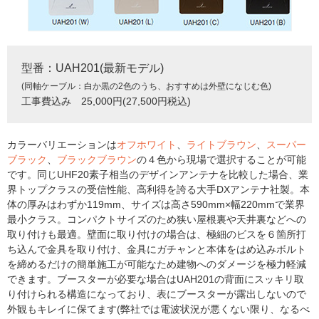
型番：UAH201(最新モデル)
(同軸ケーブル：白か黒の2色のうち、おすすめは外壁になじむ色)
工事費込み 25,000円(27,500円税込)
カラーバリエーションは
オフホワイト
、
ライトブラウン
、
スーパー
ブラック
、
ブラックブラウン
の４色から現場で選択することが可能
です。同じUHF20素子相当のデザインアンテナを比較した場合、業
界トップクラスの受信性能、高利得を誇る大手DXアンテナ社製。本
体の厚みはわずか119mm、サイズは高さ590mm×幅220mmで業界
最小クラス。コンパクトサイズのため狭い屋根裏や天井裏などへの
取り付けも最適。壁面に取り付けの場合は、極細のビスを６箇所打
ち込んで金具を取り付け、金具にガチャンと本体をはめ込みボルト
を締めるだけの簡単施工が可能なため建物へのダメージを極力軽減
できます。ブースターが必要な場合はUAH201の背面にスッキリ取
り付けられる構造になっており、表にブースターが露出しないので
外観もキレイに保てます(弊社では電波状況が悪くない限り、なるべ