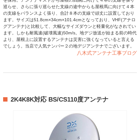
を採用。アンテナマストから屋根の四隅に向けて４本の支線を張り
巡らせ、さらに張り巡らせた支線の途中からも屋根馬に向けて４本
の支線をバランスよく張り、合計８本の支線で頑丈に設置しており
ます。サイズは51.8cm×34cm×101.4cmとなっており、VHF(アナロ
グアンテナ)と比較して、大幅なサイズダウンと軽量化がなされてい
ます。しかも耐風速(破壊風速)50m/s。地デジ放送が始まる前の時代
より、屋根上に設置するアンテナは災害に強くなっていると言える
でしょう。当店で人気ナンバー２の地デジアンテナでございます。
八木式アンテナ工事ブログ
2K4K8K対応 BS/CS110度アンテナ