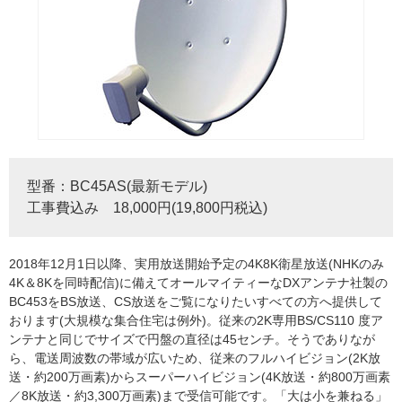
型番：BC45AS(最新モデル)
工事費込み 18,000円(19,800円税込)
2018年12月1日以降、実用放送開始予定の4K8K衛星放送(NHKのみ
4K＆8Kを同時配信)に備えてオールマイティーなDXアンテナ社製の
BC453をBS放送、CS放送をご覧になりたいすべての方へ提供して
おります(大規模な集合住宅は例外)。従来の2K専用BS/CS110 度ア
ンテナと同じでサイズで円盤の直径は45センチ。そうでありなが
ら、電送周波数の帯域が広いため、従来のフルハイビジョン(2K放
送・約200万画素)からスーパーハイビジョン(4K放送・約800万画素
／8K放送・約3,300万画素)まで受信可能です。「大は小を兼ねる」