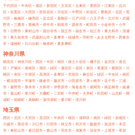
千代田区
・
中央区
・
港区
・
新宿区
・
文京区
・
台東区
・
墨田区
・
江東区
・
品川
区
・
目黒区
・
大田区
・
世田谷区
・
渋谷区
・
中野区
・
杉並区
・
豊島区
・
北区
・
荒
川区
・
板橋区
・
練馬区
・
足立区
・
葛飾区
・
江戸川区
・
八王子市
・
立川市
・
武蔵
野市
・
三鷹市
・
青梅市
・
府中市
・
昭島市
・
調布市
・
町田市
・
小金井市
・
小平
市
・
日野市
・
東村山市
・
国分寺市
・
国立市
・
福生市
・
狛江市
・
東大和市
・
清瀬
市
・
東久留米市
・
武蔵村山市
・
多摩市
・
稲城市
・
羽村市
・
あきる野市
・
西東京
市
・
瑞穂町
・
日の出町
・
檜原村
・
奥多摩町
神奈川県
鶴見区
・
神奈川区
・
西区
・
中区
・
南区
・
保土ケ谷区
・
磯子区
・
金沢区
・
港北
区
・
戸塚区
・
港南区
・
旭区
・
緑区
・
瀬谷区
・
栄区
・
泉区
・
青葉区
・
都筑区
・
川
崎区
・
幸区
・
中原区
・
高津区
・
多摩区
・
宮前区
・
麻生区
・
緑区
・
中央区
・
南区
・
横須賀市
・
平塚市
・
鎌倉市
・
藤沢市・
小田原市・
茅ヶ崎市
・
逗子市
・
三浦
市
・
秦野市
・
厚木市
・
大和市
・
伊勢原市
・
海老名市
・
座間市
・
南足柄市
・
綾瀬
市
・
葉山町
・
寒川町
・
大磯町
・
二宮町
・
中井町
・
大井町
・
松田町
・
山北町
・
開
成町
・
箱根町
・
真鶴町
・
湯河原町
・
愛川町
・
清川村
埼玉県
西区
・
北区
・
大宮区
・
見沼区
・
中央区
・
桜区
・
浦和区
・
南区
・
緑区
・
岩槻区
・
川越市
・
熊谷市
・
川口市
・
行田市
・
秩父市
・
所沢市
・
飯能市
・
加須市
・
本庄
市
・
東松山市
・
春日部市
・
狭山市
・
羽生市
・
鴻巣市
・
深谷市
・
上尾市
・
草加