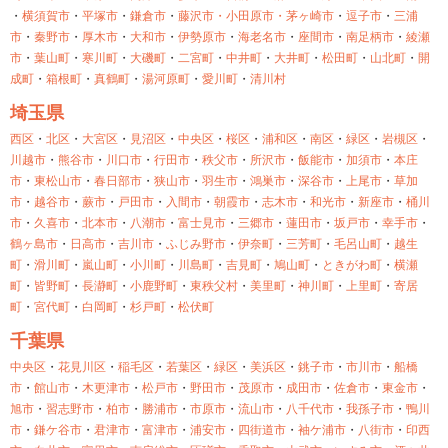
・
横須賀市
・
平塚市
・
鎌倉市
・
藤沢市・
小田原市・
茅ヶ崎市
・
逗子市
・
三浦
市
・
秦野市
・
厚木市
・
大和市
・
伊勢原市
・
海老名市
・
座間市
・
南足柄市
・
綾瀬
市
・
葉山町
・
寒川町
・
大磯町
・
二宮町
・
中井町
・
大井町
・
松田町
・
山北町
・
開
成町
・
箱根町
・
真鶴町
・
湯河原町
・
愛川町
・
清川村
埼玉県
西区
・
北区
・
大宮区
・
見沼区
・
中央区
・
桜区
・
浦和区
・
南区
・
緑区
・
岩槻区
・
川越市
・
熊谷市
・
川口市
・
行田市
・
秩父市
・
所沢市
・
飯能市
・
加須市
・
本庄
市
・
東松山市
・
春日部市
・
狭山市
・
羽生市
・
鴻巣市
・
深谷市
・
上尾市
・
草加
市
・
越谷市
・
蕨市
・
戸田市
・
入間市
・
朝霞市
・
志木市
・
和光市
・
新座市
・
桶川
市
・
久喜市
・
北本市
・
八潮市
・
富士見市
・
三郷市
・
蓮田市
・
坂戸市
・
幸手市
・
鶴ヶ島市
・
日高市
・
吉川市
・
ふじみ野市
・
伊奈町
・
三芳町
・
毛呂山町
・
越生
町
・
滑川町
・
嵐山町
・
小川町
・
川島町
・
吉見町
・
鳩山町
・
ときがわ町
・
横瀬
町
・
皆野町
・
長瀞町
・
小鹿野町
・
東秩父村
・
美里町
・
神川町
・
上里町
・
寄居
町
・
宮代町
・
白岡町
・
杉戸町
・
松伏町
千葉県
中央区
・
花見川区
・
稲毛区
・
若葉区
・
緑区
・
美浜区
・
銚子市
・
市川市
・
船橋
市
・
館山市
・
木更津市
・
松戸市
・
野田市
・
茂原市
・
成田市
・
佐倉市
・
東金市
・
旭市
・
習志野市
・
柏市
・
勝浦市
・
市原市
・
流山市
・
八千代市
・
我孫子市
・
鴨川
市
・
鎌ケ谷市
・
君津市
・
富津市
・
浦安市
・
四街道市
・
袖ケ浦市
・
八街市
・
印西