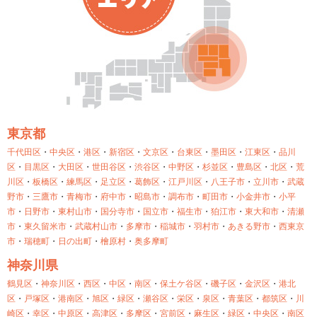
東京都
千代田区
・
中央区
・
港区
・
新宿区
・
文京区
・
台東区
・
墨田区
・
江東区
・
品川
区
・
目黒区
・
大田区
・
世田谷区
・
渋谷区
・
中野区
・
杉並区
・
豊島区
・
北区
・
荒
川区
・
板橋区
・
練馬区
・
足立区
・
葛飾区
・
江戸川区
・
八王子市
・
立川市
・
武蔵
野市
・
三鷹市
・
青梅市
・
府中市
・
昭島市
・
調布市
・
町田市
・
小金井市
・
小平
市
・
日野市
・
東村山市
・
国分寺市
・
国立市
・
福生市
・
狛江市
・
東大和市
・
清瀬
市
・
東久留米市
・
武蔵村山市
・
多摩市
・
稲城市
・
羽村市
・
あきる野市
・
西東京
市
・
瑞穂町
・
日の出町
・
檜原村
・
奥多摩町
神奈川県
鶴見区
・
神奈川区
・
西区
・
中区
・
南区
・
保土ケ谷区
・
磯子区
・
金沢区
・
港北
区
・
戸塚区
・
港南区
・
旭区
・
緑区
・
瀬谷区
・
栄区
・
泉区
・
青葉区
・
都筑区
・
川
崎区
・
幸区
・
中原区
・
高津区
・
多摩区
・
宮前区
・
麻生区
・
緑区
・
中央区
・
南区