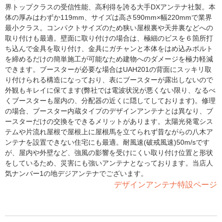
界トップクラスの受信性能、高利得を誇る大手DXアンテナ社製。本
体の厚みはわずか119mm、サイズは高さ590mm×幅220mmで業界
最小クラス。コンパクトサイズのため狭い屋根裏や天井裏などへの
取り付けも最適。壁面に取り付けの場合は、極細のビスを６箇所打
ち込んで金具を取り付け、金具にガチャンと本体をはめ込みボルト
を締めるだけの簡単施工が可能なため建物へのダメージを極力軽減
できます。ブースターが必要な場合はUAH201の背面にスッキリ取
り付けられる構造になっており、表にブースターが露出しないので
外観もキレイに保てます(弊社では電波状況が悪くない限り、なるべ
くブースターも屋内の、分配器の近くに隠してしております)。修理
の場合、ブースター内蔵タイプのデザインアンテナとは異なり、ブ
ースターだけの交換をできるメリットがあります。太陽光発電シス
テムや片流れ屋根で屋根上に屋根馬を立てられず昔ながらの八木ア
ンテナを設置できない住宅にも最適。耐風速(破戒風速)50m/sです
が、屋内や外壁など、強風の影響を受けにくい取り付け位置と形状
をしているため、災害にも強いアンテナとなっております。当店人
気ナンバー1の地デジアンテナでございます。
デザインアンテナ特設ページ