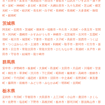
市
・
白井市
・
富里市
・
南房総市
・
匝瑳市
・
香取市
・
山武市
・
いすみ市
・
酒々井
町
・
栄町
・
神崎町
・
多古町
・
東庄町
・
大網白里市
・
九十九里町
・
芝山町
・
横芝
光町
・
一宮町
・
睦沢町
・
長生村
・
白子町
・
長柄町
・
長南町
・
大多喜町
・
御宿
町
・
鋸南町
茨城県
阿見町
・
石岡市
・
茨城町
・
潮来市
・
稲敷市
・
牛久市
・
大洗町
・
小美玉市
・
笠間
市
・
河内町
・
鹿嶋市
・
かすみがうら市
・
神栖市
・
北茨城市
・
古河市
・
五霞町
・
境町
・
桜川市
・
城里町
・
下妻市
・
常総市
・
大子町
・
高萩市
・
筑西市
・
つくば
市
・
つくばみらい市
・
土浦市
・
東海村
・
利根町
・
取手市
・
那珂市
・
行方市
・
坂
東市
・
日立市
・
常陸太田市
・
常陸大宮市
・
ひたちなか市
・
美浦村
・
水戸市
・
鉾
田市
・
守谷市
・
結城市
・
龍ケ崎市
群馬県
安中市
・
伊勢崎市
・
板倉町
・
大泉町
・
邑楽町
・
太田市
・
片品村
・
川場村
・
甘楽
町
・
桐生市
・
草津町
・
渋川市
・
下仁田町
・
昭和村
・
榛東村
・
高崎市
・
館林市
・
玉村町
・
千代田町
・
嬬恋村
・
富岡市
・
沼田市
・
中之条町
・
長野原町
・
東吾妻
町
・
藤岡市
・
前橋市
・
みどり市
・
みなかみ町
・
明和町
・
吉岡町
栃木県
足利市
・
市貝町
・
宇都宮市
・
大田原市
・
上三川町
・
小山市
・
鹿沼市
・
さくら
市
・
佐野市
・
塩谷町
・
下野市
・
高根沢町
・
栃木市
・
那珂川町
・
那須鳥山市
・
那