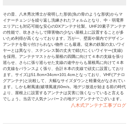
その昔、八木秀次博士が発明した形状(魚の骨のような形状)からマ
イナーチェンジを繰り返し洗練されたフォルムとなり、中・弱電界
エリアにも対応可能な安心のDXアンテナ社製。UHF20素子アンテナ
の性能で、吹きさらしで障害物の少ない屋根上に設置することが多
いため利得が高くなっております。万が一、壁面や屋内でデザイン
アンテナを取り付けられない物件 にも最適。従来の鉄製の太いワイ
ヤーとは異なり、ステンレス製の丈夫で錆びにくいワイヤー(支線)
を採用。アンテナマストから屋根の四隅に向けて４本の支線を張り
巡らせ、さらに張り巡らせた支線の途中からも屋根馬に向けて４本
の支線をバランスよく張り、合計８本の支線で頑丈に設置しており
ます。サイズは51.8cm×34cm×101.4cmとなっており、VHF(アナロ
グアンテナ)と比較して、大幅なサイズダウンと軽量化がなされてい
ます。しかも耐風速(破壊風速)50m/s。地デジ放送が始まる前の時代
より、屋根上に設置するアンテナは災害に強くなっていると言える
でしょう。当店で人気ナンバー２の地デジアンテナでございます。
八木式アンテナ工事ブログ