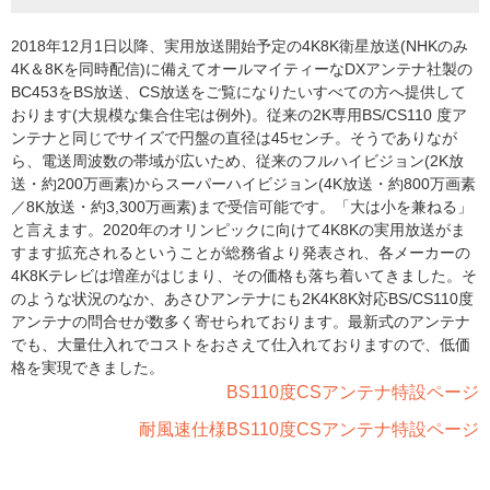
2018年12月1日以降、実用放送開始予定の4K8K衛星放送(NHKのみ
4K＆8Kを同時配信)に備えてオールマイティーなDXアンテナ社製の
BC453をBS放送、CS放送をご覧になりたいすべての方へ提供して
おります(大規模な集合住宅は例外)。従来の2K専用BS/CS110 度ア
ンテナと同じでサイズで円盤の直径は45センチ。そうでありなが
ら、電送周波数の帯域が広いため、従来のフルハイビジョン(2K放
送・約200万画素)からスーパーハイビジョン(4K放送・約800万画素
／8K放送・約3,300万画素)まで受信可能です。「大は小を兼ねる」
と言えます。2020年のオリンピックに向けて4K8Kの実用放送がま
すます拡充されるということが総務省より発表され、各メーカーの
4K8Kテレビは増産がはじまり、その価格も落ち着いてきました。そ
のような状況のなか、あさひアンテナにも2K4K8K対応BS/CS110度
アンテナの問合せが数多く寄せられております。最新式のアンテナ
でも、大量仕入れでコストをおさえて仕入れておりますので、低価
格を実現できました。
BS110度CSアンテナ特設ページ
耐風速仕様BS110度CSアンテナ特設ページ