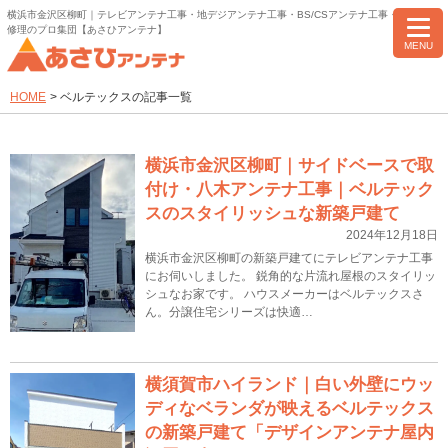
横浜市金沢区柳町｜テレビアンテナ工事・地デジアンテナ工事・BS/CSアンテナ工事・アンテナ
修理のプロ集団【あさひアンテナ】
MENU
HOME
>
ベルテックスの記事一覧
横浜市金沢区柳町｜サイドベースで取
付け・八木アンテナ工事｜ベルテック
スのスタイリッシュな新築戸建て
2024年12月18日
横浜市金沢区柳町の新築戸建てにテレビアンテナ工事
にお伺いしました。 鋭角的な片流れ屋根のスタイリッ
シュなお家です。 ハウスメーカーはベルテックスさ
ん。分譲住宅シリーズは快適…
横須賀市ハイランド｜白い外壁にウッ
ディなベランダが映えるベルテックス
の新築戸建て「デザインアンテナ屋内