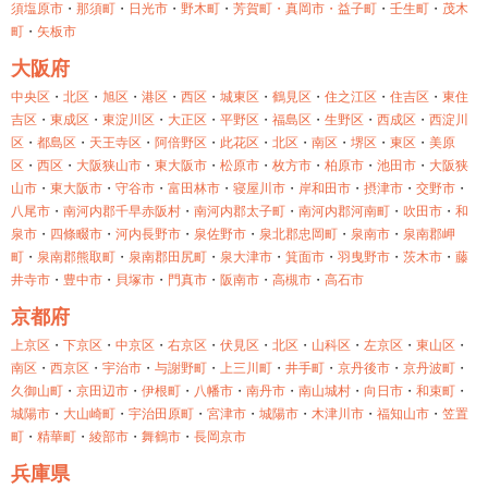
須塩原市
・
那須町
・
日光市
・
野木町
・
芳賀町・
真岡市・
益子町
・
壬生町
・
茂木
町
・
矢板市
大阪府
中央区
・
北区
・
旭区
・
港区
・
西区
・
城東区
・
鶴見区
・
住之江区
・
住吉区
・
東住
吉区
・
東成区
・
東淀川区
・
大正区
・
平野区
・
福島区
・
生野区
・
西成区
・
西淀川
区
・
都島区
・
天王寺区
・
阿倍野区
・
此花区
・
北区
・
南区
・
堺区
・
東区
・
美原
区
・
西区
・
大阪狭山市
・
東大阪市
・
松原市
・
枚方市
・
柏原市
・
池田市
・
大阪狭
山市
・
東大阪市
・
守谷市
・
富田林市
・
寝屋川市
・
岸和田市
・
摂津市
・
交野市
・
八尾市
・
南河内郡千早赤阪村
・
南河内郡太子町
・
南河内郡河南町
・
吹田市
・
和
泉市
・
四條畷市
・
河内長野市
・
泉佐野市
・
泉北郡忠岡町
・
泉南市
・
泉南郡岬
町
・
泉南郡熊取町
・
泉南郡田尻町
・
泉大津市
・
箕面市
・
羽曳野市
・
茨木市
・
藤
井寺市
・
豊中市
・
貝塚市
・
門真市
・
阪南市
・
高槻市
・
高石市
京都府
上京区
・
下京区
・
中京区
・
右京区
・
伏見区
・
北区
・
山科区
・
左京区
・
東山区
・
南区
・
西京区
・
宇治市
・
与謝野町
・
上三川町
・
井手町
・
京丹後市
・
京丹波町
・
久御山町
・
京田辺市
・
伊根町
・
八幡市
・
南丹市
・
南山城村
・
向日市
・
和束町
・
城陽市
・
大山崎町
・
宇治田原町
・
宮津市
・
城陽市
・
木津川市
・
福知山市
・
笠置
町
・
精華町
・
綾部市
・
舞鶴市
・
長岡京市
兵庫県