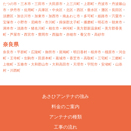
たつの市
・
三木市
・
三田市
・
大田原市
・
上三川町
・
上郡町
・
丹波市
・
丹波篠山
市
・
伊丹市
・
佐用町
・
兵庫区
・
中央区
・
北区
・
西区
・
垂水区
・
灘区
・
長田区
・
須磨区
・
加古川市
・
加東市
・
加西市
・
南あわじ市
・
多可町
・
姫路市
・
宍粟市
・
宝塚市
・
小野市・
尼崎市・
市川町
・
揖保郡太子町
・
播磨町
・
明石市
・
朝来市
・
洲本市
・
淡路市
・
猪名川町
・
相生市
・
神河町
・
美方郡新温泉町
・
美方郡香美
町
・
芦屋市
・
西宮市
・
豊岡市
・
西脇市
・
赤穂市
・
養父市
・
高砂市
奈良県
奈良市
・
平群町
・
広陵町
・
御所市
・
斑鳩町
・
明日香村
・
桜井市
・
橿原市
・
河合
町
・
王寺町
・
生駒市
・
田原本町
・
葛城市
・
香芝市
・
高取町
・
三宅町
・
三郷町
・
上牧町
・
五條市
・
大和郡山市
・
大和高田市
・
天理市
・
宇陀市
・
安堵町
・
山添
村
・
川西町
あさひアンテナの強み
料金のご案内
アンテナの種類
工事の流れ