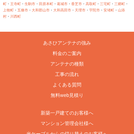
町
・
王寺町
・
生駒市
・
田原本町
・
葛城市
・
香芝市
・
高取町
・
三宅町
・
三郷町
・
上牧町
・
五條市
・
大和郡山市
・
大和高田市
・
天理市
・
宇陀市
・
安堵町
・
山添
村
・
川西町
あさひアンテナの強み
料金のご案内
アンテナの種類
工事の流れ
よくある質問
無料web見積り
新築一戸建てのお客様へ
マンション管理会社様へ
光ケーブルからの切り替えのお客様へ