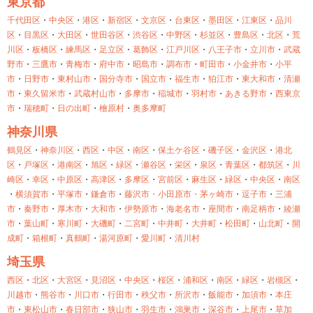
東京都
千代田区
・
中央区
・
港区
・
新宿区
・
文京区
・
台東区
・
墨田区
・
江東区
・
品川
区
・
目黒区
・
大田区
・
世田谷区
・
渋谷区
・
中野区
・
杉並区
・
豊島区
・
北区
・
荒
川区
・
板橋区
・
練馬区
・
足立区
・
葛飾区
・
江戸川区
・
八王子市
・
立川市
・
武蔵
野市
・
三鷹市
・
青梅市
・
府中市
・
昭島市
・
調布市
・
町田市
・
小金井市
・
小平
市
・
日野市
・
東村山市
・
国分寺市
・
国立市
・
福生市
・
狛江市
・
東大和市
・
清瀬
市
・
東久留米市
・
武蔵村山市
・
多摩市
・
稲城市
・
羽村市
・
あきる野市
・
西東京
市
・
瑞穂町
・
日の出町
・
檜原村
・
奥多摩町
神奈川県
鶴見区
・
神奈川区
・
西区
・
中区
・
南区
・
保土ケ谷区
・
磯子区
・
金沢区
・
港北
区
・
戸塚区
・
港南区
・
旭区
・
緑区
・
瀬谷区
・
栄区
・
泉区
・
青葉区
・
都筑区
・
川
崎区
・
幸区
・
中原区
・
高津区
・
多摩区
・
宮前区
・
麻生区
・
緑区
・
中央区
・
南区
・
横須賀市
・
平塚市
・
鎌倉市
・
藤沢市・
小田原市・
茅ヶ崎市
・
逗子市
・
三浦
市
・
秦野市
・
厚木市
・
大和市
・
伊勢原市
・
海老名市
・
座間市
・
南足柄市
・
綾瀬
市
・
葉山町
・
寒川町
・
大磯町
・
二宮町
・
中井町
・
大井町
・
松田町
・
山北町
・
開
成町
・
箱根町
・
真鶴町
・
湯河原町
・
愛川町
・
清川村
埼玉県
西区
・
北区
・
大宮区
・
見沼区
・
中央区
・
桜区
・
浦和区
・
南区
・
緑区
・
岩槻区
・
川越市
・
熊谷市
・
川口市
・
行田市
・
秩父市
・
所沢市
・
飯能市
・
加須市
・
本庄
市
・
東松山市
・
春日部市
・
狭山市
・
羽生市
・
鴻巣市
・
深谷市
・
上尾市
・
草加