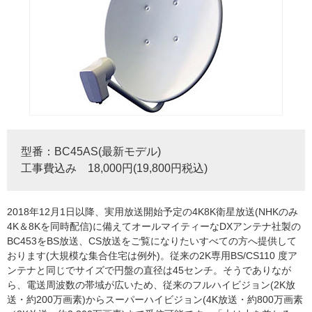
型番：BC45AS(最新モデル)
工事費込み 18,000円(19,800円税込)
2018年12月1日以降、実用放送開始予定の4K8K衛星放送(NHKのみ
4K＆8Kを同時配信)に備えてオールマイティーなDXアンテナ社製の
BC453をBS放送、CS放送をご覧になりたいすべての方へ提供して
おります(大規模な集合住宅は例外)。従来の2K専用BS/CS110 度ア
ンテナと同じでサイズで円盤の直径は45センチ。そうでありなが
ら、電送周波数の帯域が広いため、従来のフルハイビジョン(2K放
送・約200万画素)からスーパーハイビジョン(4K放送・約800万画素