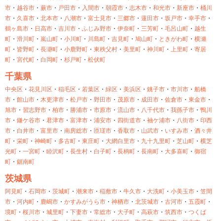
市
・
越谷市
・
蕨市
・
戸田市
・
入間市
・
朝霞市
・
志木市
・
和光市
・
新座市
・
桶川
市
・
久喜市
・
北本市
・
八潮市
・
富士見市
・
三郷市
・
蓮田市
・
坂戸市
・
幸手市
・
鶴ヶ島市
・
日高市
・
吉川市
・
ふじみ野市
・
伊奈町
・
三芳町
・
毛呂山町
・
越生
町
・
滑川町
・
嵐山町
・
小川町
・
川島町
・
吉見町
・
鳩山町
・
ときがわ町
・
横瀬
町
・
皆野町
・
長瀞町
・
小鹿野町
・
東秩父村
・
美里町
・
神川町
・
上里町
・
寄居
町
・
宮代町
・
白岡町
・
杉戸町
・
松伏町
千葉県
中央区
・
花見川区
・
稲毛区
・
若葉区
・
緑区
・
美浜区
・
銚子市
・
市川市
・
船橋
市
・
館山市
・
木更津市
・
松戸市
・
野田市
・
茂原市
・
成田市
・
佐倉市
・
東金市
・
旭市
・
習志野市
・
柏市
・
勝浦市
・
市原市
・
流山市
・
八千代市
・
我孫子市
・
鴨川
市
・
鎌ケ谷市
・
君津市
・
富津市
・
浦安市
・
四街道市
・
袖ケ浦市
・
八街市
・
印西
市
・
白井市
・
富里市
・
南房総市
・
匝瑳市
・
香取市
・
山武市
・
いすみ市
・
酒々井
町
・
栄町
・
神崎町
・
多古町
・
東庄町
・
大網白里市
・
九十九里町
・
芝山町
・
横芝
光町
・
一宮町
・
睦沢町
・
長生村
・
白子町
・
長柄町
・
長南町
・
大多喜町
・
御宿
町
・
鋸南町
茨城県
阿見町
・
石岡市
・
茨城町
・
潮来市
・
稲敷市
・
牛久市
・
大洗町
・
小美玉市
・
笠間
市
・
河内町
・
鹿嶋市
・
かすみがうら市
・
神栖市
・
北茨城市
・
古河市
・
五霞町
・
境町
・
桜川市
・
城里町
・
下妻市
・
常総市
・
大子町
・
高萩市
・
筑西市
・
つくば