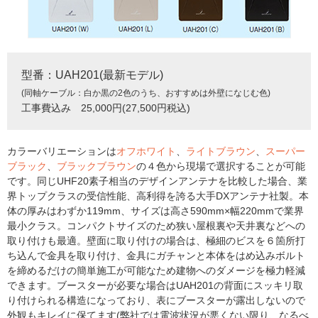
型番：UAH201(最新モデル)
(同軸ケーブル：白か黒の2色のうち、おすすめは外壁になじむ色)
工事費込み 25,000円(27,500円税込)
カラーバリエーションは
オフホワイト
、
ライトブラウン
、
スーパー
ブラック
、
ブラックブラウン
の４色から現場で選択することが可能
です。同じUHF20素子相当のデザインアンテナを比較した場合、業
界トップクラスの受信性能、高利得を誇る大手DXアンテナ社製。本
体の厚みはわずか119mm、サイズは高さ590mm×幅220mmで業界
最小クラス。コンパクトサイズのため狭い屋根裏や天井裏などへの
取り付けも最適。壁面に取り付けの場合は、極細のビスを６箇所打
ち込んで金具を取り付け、金具にガチャンと本体をはめ込みボルト
を締めるだけの簡単施工が可能なため建物へのダメージを極力軽減
できます。ブースターが必要な場合はUAH201の背面にスッキリ取
り付けられる構造になっており、表にブースターが露出しないので
外観もキレイに保てます(弊社では電波状況が悪くない限り、なるべ