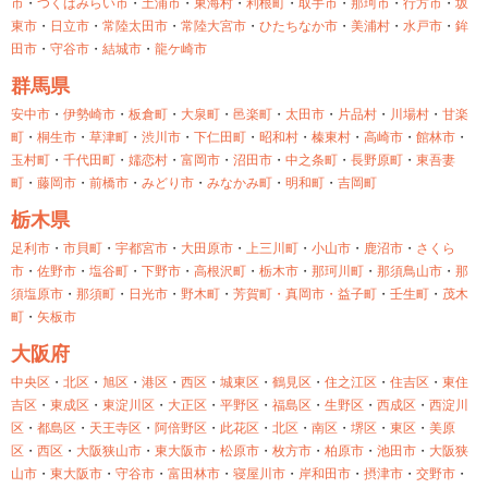
市
・
つくばみらい市
・
土浦市
・
東海村
・
利根町
・
取手市
・
那珂市
・
行方市
・
坂
東市
・
日立市
・
常陸太田市
・
常陸大宮市
・
ひたちなか市
・
美浦村
・
水戸市
・
鉾
田市
・
守谷市
・
結城市
・
龍ケ崎市
群馬県
安中市
・
伊勢崎市
・
板倉町
・
大泉町
・
邑楽町
・
太田市
・
片品村
・
川場村
・
甘楽
町
・
桐生市
・
草津町
・
渋川市
・
下仁田町
・
昭和村
・
榛東村
・
高崎市
・
館林市
・
玉村町
・
千代田町
・
嬬恋村
・
富岡市
・
沼田市
・
中之条町
・
長野原町
・
東吾妻
町
・
藤岡市
・
前橋市
・
みどり市
・
みなかみ町
・
明和町
・
吉岡町
栃木県
足利市
・
市貝町
・
宇都宮市
・
大田原市
・
上三川町
・
小山市
・
鹿沼市
・
さくら
市
・
佐野市
・
塩谷町
・
下野市
・
高根沢町
・
栃木市
・
那珂川町
・
那須鳥山市
・
那
須塩原市
・
那須町
・
日光市
・
野木町
・
芳賀町・
真岡市・
益子町
・
壬生町
・
茂木
町
・
矢板市
大阪府
中央区
・
北区
・
旭区
・
港区
・
西区
・
城東区
・
鶴見区
・
住之江区
・
住吉区
・
東住
吉区
・
東成区
・
東淀川区
・
大正区
・
平野区
・
福島区
・
生野区
・
西成区
・
西淀川
区
・
都島区
・
天王寺区
・
阿倍野区
・
此花区
・
北区
・
南区
・
堺区
・
東区
・
美原
区
・
西区
・
大阪狭山市
・
東大阪市
・
松原市
・
枚方市
・
柏原市
・
池田市
・
大阪狭
山市
・
東大阪市
・
守谷市
・
富田林市
・
寝屋川市
・
岸和田市
・
摂津市
・
交野市
・