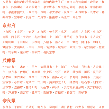
八尾市
・
南河内郡千早赤阪村
・
南河内郡太子町
・
南河内郡河南町
・
吹田市
・
和
泉市
・
四條畷市
・
河内長野市
・
泉佐野市
・
泉北郡忠岡町
・
泉南市
・
泉南郡岬
町
・
泉南郡熊取町
・
泉南郡田尻町
・
泉大津市
・
箕面市
・
羽曳野市
・
茨木市
・
藤
井寺市
・
豊中市
・
貝塚市
・
門真市
・
阪南市
・
高槻市
・
高石市
京都府
上京区
・
下京区
・
中京区
・
右京区
・
伏見区
・
北区
・
山科区
・
左京区
・
東山区
・
南区
・
西京区
・
宇治市
・
与謝野町
・
上三川町
・
井手町
・
京丹後市
・
京丹波町
・
久御山町
・
京田辺市
・
伊根町
・
八幡市
・
南丹市
・
南山城村
・
向日市
・
和束町
・
城陽市
・
大山崎町
・
宇治田原町
・
宮津市
・
城陽市
・
木津川市
・
福知山市
・
笠置
町
・
精華町
・
綾部市
・
舞鶴市
・
長岡京市
兵庫県
たつの市
・
三木市
・
三田市
・
大田原市
・
上三川町
・
上郡町
・
丹波市
・
丹波篠山
市
・
伊丹市
・
佐用町
・
兵庫区
・
中央区
・
北区
・
西区
・
垂水区
・
灘区
・
長田区
・
須磨区
・
加古川市
・
加東市
・
加西市
・
南あわじ市
・
多可町
・
姫路市
・
宍粟市
・
宝塚市
・
小野市・
尼崎市・
市川町
・
揖保郡太子町
・
播磨町
・
明石市
・
朝来市
・
洲本市
・
淡路市
・
猪名川町
・
相生市
・
神河町
・
美方郡新温泉町
・
美方郡香美
町
・
芦屋市
・
西宮市
・
豊岡市
・
西脇市
・
赤穂市
・
養父市
・
高砂市
奈良県
奈良市
・
平群町
・
広陵町
・
御所市
・
斑鳩町
・
明日香村
・
桜井市
・
橿原市
・
河合