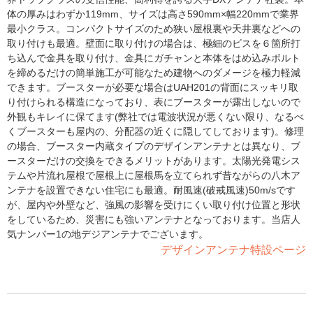
体の厚みはわずか119mm、サイズは高さ590mm×幅220mmで業界
最小クラス。コンパクトサイズのため狭い屋根裏や天井裏などへの
取り付けも最適。壁面に取り付けの場合は、極細のビスを６箇所打
ち込んで金具を取り付け、金具にガチャンと本体をはめ込みボルト
を締めるだけの簡単施工が可能なため建物へのダメージを極力軽減
できます。ブースターが必要な場合はUAH201の背面にスッキリ取
り付けられる構造になっており、表にブースターが露出しないので
外観もキレイに保てます(弊社では電波状況が悪くない限り、なるべ
くブースターも屋内の、分配器の近くに隠してしております)。修理
の場合、ブースター内蔵タイプのデザインアンテナとは異なり、ブ
ースターだけの交換をできるメリットがあります。太陽光発電シス
テムや片流れ屋根で屋根上に屋根馬を立てられず昔ながらの八木ア
ンテナを設置できない住宅にも最適。耐風速(破戒風速)50m/sです
が、屋内や外壁など、強風の影響を受けにくい取り付け位置と形状
をしているため、災害にも強いアンテナとなっております。当店人
気ナンバー1の地デジアンテナでございます。
デザインアンテナ特設ページ