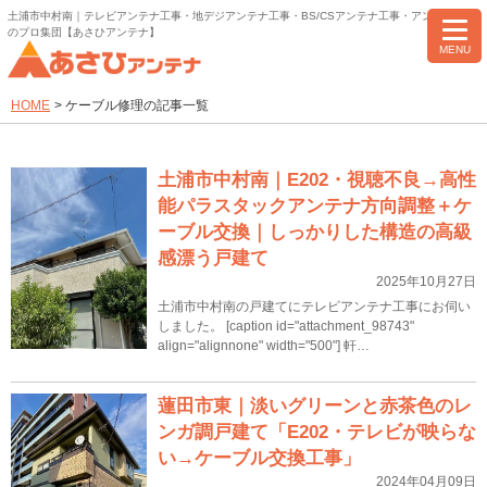
土浦市中村南｜テレビアンテナ工事・地デジアンテナ工事・BS/CSアンテナ工事・アンテナ修理
のプロ集団【あさひアンテナ】
MENU
HOME
>
ケーブル修理の記事一覧
土浦市中村南｜E202・視聴不良→高性
能パラスタックアンテナ方向調整＋ケ
ーブル交換｜しっかりした構造の高級
感漂う戸建て
2025年10月27日
土浦市中村南の戸建てにテレビアンテナ工事にお伺い
しました。 [caption id="attachment_98743"
align="alignnone" width="500"] 軒…
蓮田市東｜淡いグリーンと赤茶色のレ
ンガ調戸建て「E202・テレビが映らな
い→ケーブル交換工事」
2024年04月09日