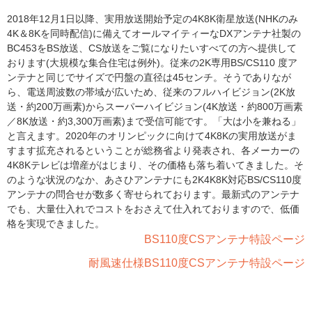
2018年12月1日以降、実用放送開始予定の4K8K衛星放送(NHKのみ
4K＆8Kを同時配信)に備えてオールマイティーなDXアンテナ社製の
BC453をBS放送、CS放送をご覧になりたいすべての方へ提供して
おります(大規模な集合住宅は例外)。従来の2K専用BS/CS110 度ア
ンテナと同じでサイズで円盤の直径は45センチ。そうでありなが
ら、電送周波数の帯域が広いため、従来のフルハイビジョン(2K放
送・約200万画素)からスーパーハイビジョン(4K放送・約800万画素
／8K放送・約3,300万画素)まで受信可能です。「大は小を兼ねる」
と言えます。2020年のオリンピックに向けて4K8Kの実用放送がま
すます拡充されるということが総務省より発表され、各メーカーの
4K8Kテレビは増産がはじまり、その価格も落ち着いてきました。そ
のような状況のなか、あさひアンテナにも2K4K8K対応BS/CS110度
アンテナの問合せが数多く寄せられております。最新式のアンテナ
でも、大量仕入れでコストをおさえて仕入れておりますので、低価
格を実現できました。
BS110度CSアンテナ特設ページ
耐風速仕様BS110度CSアンテナ特設ページ