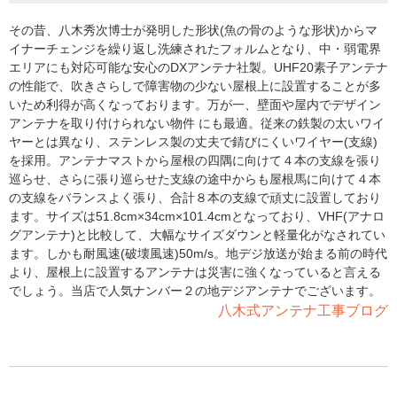
その昔、八木秀次博士が発明した形状(魚の骨のような形状)からマ
イナーチェンジを繰り返し洗練されたフォルムとなり、中・弱電界
エリアにも対応可能な安心のDXアンテナ社製。UHF20素子アンテナ
の性能で、吹きさらしで障害物の少ない屋根上に設置することが多
いため利得が高くなっております。万が一、壁面や屋内でデザイン
アンテナを取り付けられない物件 にも最適。従来の鉄製の太いワイ
ヤーとは異なり、ステンレス製の丈夫で錆びにくいワイヤー(支線)
を採用。アンテナマストから屋根の四隅に向けて４本の支線を張り
巡らせ、さらに張り巡らせた支線の途中からも屋根馬に向けて４本
の支線をバランスよく張り、合計８本の支線で頑丈に設置しており
ます。サイズは51.8cm×34cm×101.4cmとなっており、VHF(アナロ
グアンテナ)と比較して、大幅なサイズダウンと軽量化がなされてい
ます。しかも耐風速(破壊風速)50m/s。地デジ放送が始まる前の時代
より、屋根上に設置するアンテナは災害に強くなっていると言える
でしょう。当店で人気ナンバー２の地デジアンテナでございます。
八木式アンテナ工事ブログ