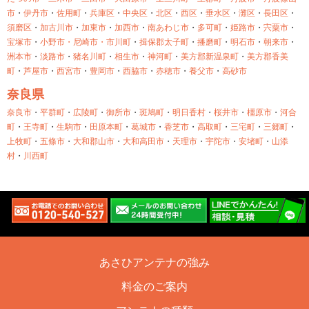
市
・
伊丹市
・
佐用町
・
兵庫区
・
中央区
・
北区
・
西区
・
垂水区
・
灘区
・
長田区
・
須磨区
・
加古川市
・
加東市
・
加西市
・
南あわじ市
・
多可町
・
姫路市
・
宍粟市
・
宝塚市
・
小野市・
尼崎市・
市川町
・
揖保郡太子町
・
播磨町
・
明石市
・
朝来市
・
洲本市
・
淡路市
・
猪名川町
・
相生市
・
神河町
・
美方郡新温泉町
・
美方郡香美
町
・
芦屋市
・
西宮市
・
豊岡市
・
西脇市
・
赤穂市
・
養父市
・
高砂市
奈良県
奈良市
・
平群町
・
広陵町
・
御所市
・
斑鳩町
・
明日香村
・
桜井市
・
橿原市
・
河合
町
・
王寺町
・
生駒市
・
田原本町
・
葛城市
・
香芝市
・
高取町
・
三宅町
・
三郷町
・
上牧町
・
五條市
・
大和郡山市
・
大和高田市
・
天理市
・
宇陀市
・
安堵町
・
山添
村
・
川西町
あさひアンテナの強み
料金のご案内