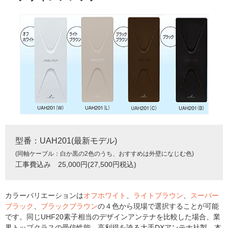
型番：UAH201(最新モデル)
(同軸ケーブル：白か黒の2色のうち、おすすめは外壁になじむ色)
工事費込み 25,000円(27,500円税込)
カラーバリエーションは
オフホワイト
、
ライトブラウン
、
スーパー
ブラック
、
ブラックブラウン
の４色から現場で選択することが可能
です。同じUHF20素子相当のデザインアンテナを比較した場合、業
界トップクラスの受信性能、高利得を誇る大手DXアンテナ社製。本