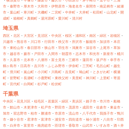
・
横須賀市
・
平塚市
・
鎌倉市
・
藤沢市・
小田原市・
茅ヶ崎市
・
逗子市
・
三浦
市
・
秦野市
・
厚木市
・
大和市
・
伊勢原市
・
海老名市
・
座間市
・
南足柄市
・
綾瀬
市
・
葉山町
・
寒川町
・
大磯町
・
二宮町
・
中井町
・
大井町
・
松田町
・
山北町
・
開
成町
・
箱根町
・
真鶴町
・
湯河原町
・
愛川町
・
清川村
埼玉県
西区
・
北区
・
大宮区
・
見沼区
・
中央区
・
桜区
・
浦和区
・
南区
・
緑区
・
岩槻区
・
川越市
・
熊谷市
・
川口市
・
行田市
・
秩父市
・
所沢市
・
飯能市
・
加須市
・
本庄
市
・
東松山市
・
春日部市
・
狭山市
・
羽生市
・
鴻巣市
・
深谷市
・
上尾市
・
草加
市
・
越谷市
・
蕨市
・
戸田市
・
入間市
・
朝霞市
・
志木市
・
和光市
・
新座市
・
桶川
市
・
久喜市
・
北本市
・
八潮市
・
富士見市
・
三郷市
・
蓮田市
・
坂戸市
・
幸手市
・
鶴ヶ島市
・
日高市
・
吉川市
・
ふじみ野市
・
伊奈町
・
三芳町
・
毛呂山町
・
越生
町
・
滑川町
・
嵐山町
・
小川町
・
川島町
・
吉見町
・
鳩山町
・
ときがわ町
・
横瀬
町
・
皆野町
・
長瀞町
・
小鹿野町
・
東秩父村
・
美里町
・
神川町
・
上里町
・
寄居
町
・
宮代町
・
白岡町
・
杉戸町
・
松伏町
千葉県
中央区
・
花見川区
・
稲毛区
・
若葉区
・
緑区
・
美浜区
・
銚子市
・
市川市
・
船橋
市
・
館山市
・
木更津市
・
松戸市
・
野田市
・
茂原市
・
成田市
・
佐倉市
・
東金市
・
旭市
・
習志野市
・
柏市
・
勝浦市
・
市原市
・
流山市
・
八千代市
・
我孫子市
・
鴨川
市
・
鎌ケ谷市
・
君津市
・
富津市
・
浦安市
・
四街道市
・
袖ケ浦市
・
八街市
・
印西
市
・
白井市
・
富里市
・
南房総市
・
匝瑳市
・
香取市
・
山武市
・
いすみ市
・
酒々井