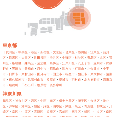
東京都
千代田区
・
中央区
・
港区
・
新宿区
・
文京区
・
台東区
・
墨田区
・
江東区
・
品川
区
・
目黒区
・
大田区
・
世田谷区
・
渋谷区
・
中野区
・
杉並区
・
豊島区
・
北区
・
荒
川区
・
板橋区
・
練馬区
・
足立区
・
葛飾区
・
江戸川区
・
八王子市
・
立川市
・
武蔵
野市
・
三鷹市
・
青梅市
・
府中市
・
昭島市
・
調布市
・
町田市
・
小金井市
・
小平
市
・
日野市
・
東村山市
・
国分寺市
・
国立市
・
福生市
・
狛江市
・
東大和市
・
清瀬
市
・
東久留米市
・
武蔵村山市
・
多摩市
・
稲城市
・
羽村市
・
あきる野市
・
西東京
市
・
瑞穂町
・
日の出町
・
檜原村
・
奥多摩町
神奈川県
鶴見区
・
神奈川区
・
西区
・
中区
・
南区
・
保土ケ谷区
・
磯子区
・
金沢区
・
港北
区
・
戸塚区
・
港南区
・
旭区
・
緑区
・
瀬谷区
・
栄区
・
泉区
・
青葉区
・
都筑区
・
川
崎区
・
幸区
・
中原区
・
高津区
・
多摩区
・
宮前区
・
麻生区
・
緑区
・
中央区
・
南区