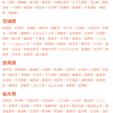
町
・
栄町
・
神崎町
・
多古町
・
東庄町
・
大網白里市
・
九十九里町
・
芝山町
・
横芝
光町
・
一宮町
・
睦沢町
・
長生村
・
白子町
・
長柄町
・
長南町
・
大多喜町
・
御宿
町
・
鋸南町
茨城県
阿見町
・
石岡市
・
茨城町
・
潮来市
・
稲敷市
・
牛久市
・
大洗町
・
小美玉市
・
笠間
市
・
河内町
・
鹿嶋市
・
かすみがうら市
・
神栖市
・
北茨城市
・
古河市
・
五霞町
・
境町
・
桜川市
・
城里町
・
下妻市
・
常総市
・
大子町
・
高萩市
・
筑西市
・
つくば
市
・
つくばみらい市
・
土浦市
・
東海村
・
利根町
・
取手市
・
那珂市
・
行方市
・
坂
東市
・
日立市
・
常陸太田市
・
常陸大宮市
・
ひたちなか市
・
美浦村
・
水戸市
・
鉾
田市
・
守谷市
・
結城市
・
龍ケ崎市
群馬県
安中市
・
伊勢崎市
・
板倉町
・
大泉町
・
邑楽町
・
太田市
・
片品村
・
川場村
・
甘楽
町
・
桐生市
・
草津町
・
渋川市
・
下仁田町
・
昭和村
・
榛東村
・
高崎市
・
館林市
・
玉村町
・
千代田町
・
嬬恋村
・
富岡市
・
沼田市
・
中之条町
・
長野原町
・
東吾妻
町
・
藤岡市
・
前橋市
・
みどり市
・
みなかみ町
・
明和町
・
吉岡町
栃木県
足利市
・
市貝町
・
宇都宮市
・
大田原市
・
上三川町
・
小山市
・
鹿沼市
・
さくら
市
・
佐野市
・
塩谷町
・
下野市
・
高根沢町
・
栃木市
・
那珂川町
・
那須鳥山市
・
那
須塩原市
・
那須町
・
日光市
・
野木町
・
芳賀町・
真岡市・
益子町
・
壬生町
・
茂木