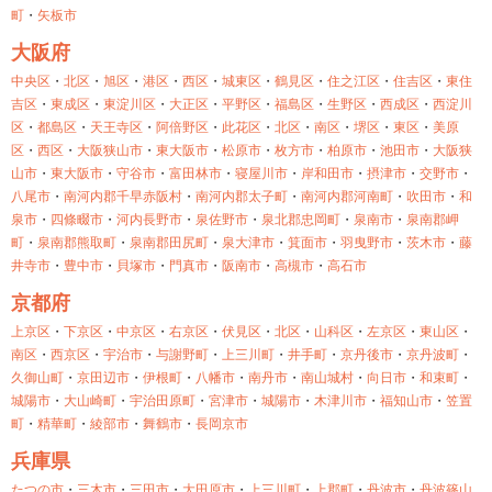
町
・
矢板市
大阪府
中央区
・
北区
・
旭区
・
港区
・
西区
・
城東区
・
鶴見区
・
住之江区
・
住吉区
・
東住
吉区
・
東成区
・
東淀川区
・
大正区
・
平野区
・
福島区
・
生野区
・
西成区
・
西淀川
区
・
都島区
・
天王寺区
・
阿倍野区
・
此花区
・
北区
・
南区
・
堺区
・
東区
・
美原
区
・
西区
・
大阪狭山市
・
東大阪市
・
松原市
・
枚方市
・
柏原市
・
池田市
・
大阪狭
山市
・
東大阪市
・
守谷市
・
富田林市
・
寝屋川市
・
岸和田市
・
摂津市
・
交野市
・
八尾市
・
南河内郡千早赤阪村
・
南河内郡太子町
・
南河内郡河南町
・
吹田市
・
和
泉市
・
四條畷市
・
河内長野市
・
泉佐野市
・
泉北郡忠岡町
・
泉南市
・
泉南郡岬
町
・
泉南郡熊取町
・
泉南郡田尻町
・
泉大津市
・
箕面市
・
羽曳野市
・
茨木市
・
藤
井寺市
・
豊中市
・
貝塚市
・
門真市
・
阪南市
・
高槻市
・
高石市
京都府
上京区
・
下京区
・
中京区
・
右京区
・
伏見区
・
北区
・
山科区
・
左京区
・
東山区
・
南区
・
西京区
・
宇治市
・
与謝野町
・
上三川町
・
井手町
・
京丹後市
・
京丹波町
・
久御山町
・
京田辺市
・
伊根町
・
八幡市
・
南丹市
・
南山城村
・
向日市
・
和束町
・
城陽市
・
大山崎町
・
宇治田原町
・
宮津市
・
城陽市
・
木津川市
・
福知山市
・
笠置
町
・
精華町
・
綾部市
・
舞鶴市
・
長岡京市
兵庫県
たつの市
・
三木市
・
三田市
・
大田原市
・
上三川町
・
上郡町
・
丹波市
・
丹波篠山