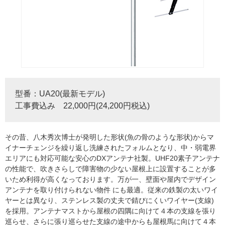
型番：UA20(最新モデル)
工事費込み 22,000円(24,200円税込)
その昔、八木秀次博士が発明した形状(魚の骨のような形状)からマ
イナーチェンジを繰り返し洗練されたフォルムとなり、中・弱電界
エリアにも対応可能な安心のDXアンテナ社製。UHF20素子アンテナ
の性能で、吹きさらしで障害物の少ない屋根上に設置することが多
いため利得が高くなっております。万が一、壁面や屋内でデザイン
アンテナを取り付けられない物件 にも最適。従来の鉄製の太いワイ
ヤーとは異なり、ステンレス製の丈夫で錆びにくいワイヤー(支線)
を採用。アンテナマストから屋根の四隅に向けて４本の支線を張り
巡らせ、さらに張り巡らせた支線の途中からも屋根馬に向けて４本