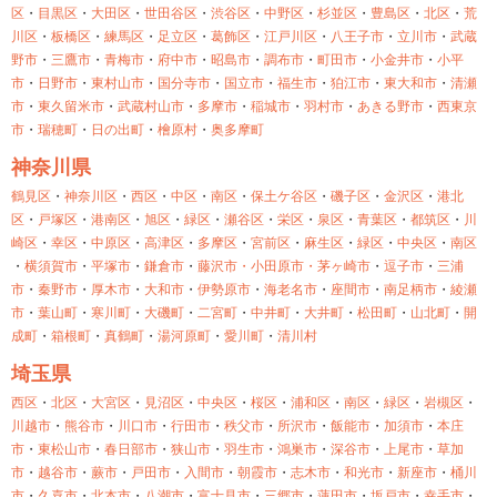
区
・
目黒区
・
大田区
・
世田谷区
・
渋谷区
・
中野区
・
杉並区
・
豊島区
・
北区
・
荒
川区
・
板橋区
・
練馬区
・
足立区
・
葛飾区
・
江戸川区
・
八王子市
・
立川市
・
武蔵
野市
・
三鷹市
・
青梅市
・
府中市
・
昭島市
・
調布市
・
町田市
・
小金井市
・
小平
市
・
日野市
・
東村山市
・
国分寺市
・
国立市
・
福生市
・
狛江市
・
東大和市
・
清瀬
市
・
東久留米市
・
武蔵村山市
・
多摩市
・
稲城市
・
羽村市
・
あきる野市
・
西東京
市
・
瑞穂町
・
日の出町
・
檜原村
・
奥多摩町
神奈川県
鶴見区
・
神奈川区
・
西区
・
中区
・
南区
・
保土ケ谷区
・
磯子区
・
金沢区
・
港北
区
・
戸塚区
・
港南区
・
旭区
・
緑区
・
瀬谷区
・
栄区
・
泉区
・
青葉区
・
都筑区
・
川
崎区
・
幸区
・
中原区
・
高津区
・
多摩区
・
宮前区
・
麻生区
・
緑区
・
中央区
・
南区
・
横須賀市
・
平塚市
・
鎌倉市
・
藤沢市・
小田原市・
茅ヶ崎市
・
逗子市
・
三浦
市
・
秦野市
・
厚木市
・
大和市
・
伊勢原市
・
海老名市
・
座間市
・
南足柄市
・
綾瀬
市
・
葉山町
・
寒川町
・
大磯町
・
二宮町
・
中井町
・
大井町
・
松田町
・
山北町
・
開
成町
・
箱根町
・
真鶴町
・
湯河原町
・
愛川町
・
清川村
埼玉県
西区
・
北区
・
大宮区
・
見沼区
・
中央区
・
桜区
・
浦和区
・
南区
・
緑区
・
岩槻区
・
川越市
・
熊谷市
・
川口市
・
行田市
・
秩父市
・
所沢市
・
飯能市
・
加須市
・
本庄
市
・
東松山市
・
春日部市
・
狭山市
・
羽生市
・
鴻巣市
・
深谷市
・
上尾市
・
草加
市
・
越谷市
・
蕨市
・
戸田市
・
入間市
・
朝霞市
・
志木市
・
和光市
・
新座市
・
桶川
市
・
久喜市
・
北本市
・
八潮市
・
富士見市
・
三郷市
・
蓮田市
・
坂戸市
・
幸手市
・