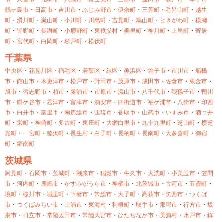
鶴ヶ島市
・
日高市
・
吉川市
・
ふじみ野市
・
伊奈町
・
三芳町
・
毛呂山町
・
越生
町
・
滑川町
・
嵐山町
・
小川町
・
川島町
・
吉見町
・
鳩山町
・
ときがわ町
・
横瀬
町
・
皆野町
・
長瀞町
・
小鹿野町
・
東秩父村
・
美里町
・
神川町
・
上里町
・
寄居
町
・
宮代町
・
白岡町
・
杉戸町
・
松伏町
千葉県
中央区
・
花見川区
・
稲毛区
・
若葉区
・
緑区
・
美浜区
・
銚子市
・
市川市
・
船橋
市
・
館山市
・
木更津市
・
松戸市
・
野田市
・
茂原市
・
成田市
・
佐倉市
・
東金市
・
旭市
・
習志野市
・
柏市
・
勝浦市
・
市原市
・
流山市
・
八千代市
・
我孫子市
・
鴨川
市
・
鎌ケ谷市
・
君津市
・
富津市
・
浦安市
・
四街道市
・
袖ケ浦市
・
八街市
・
印西
市
・
白井市
・
富里市
・
南房総市
・
匝瑳市
・
香取市
・
山武市
・
いすみ市
・
酒々井
町
・
栄町
・
神崎町
・
多古町
・
東庄町
・
大網白里市
・
九十九里町
・
芝山町
・
横芝
光町
・
一宮町
・
睦沢町
・
長生村
・
白子町
・
長柄町
・
長南町
・
大多喜町
・
御宿
町
・
鋸南町
茨城県
阿見町
・
石岡市
・
茨城町
・
潮来市
・
稲敷市
・
牛久市
・
大洗町
・
小美玉市
・
笠間
市
・
河内町
・
鹿嶋市
・
かすみがうら市
・
神栖市
・
北茨城市
・
古河市
・
五霞町
・
境町
・
桜川市
・
城里町
・
下妻市
・
常総市
・
大子町
・
高萩市
・
筑西市
・
つくば
市
・
つくばみらい市
・
土浦市
・
東海村
・
利根町
・
取手市
・
那珂市
・
行方市
・
坂
東市
・
日立市
・
常陸太田市
・
常陸大宮市
・
ひたちなか市
・
美浦村
・
水戸市
・
鉾