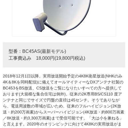
型番：BC45AS(最新モデル)
工事費込み 18,000円(19,800円税込)
2018年12月1日以降、実用放送開始予定の4K8K衛星放送(NHKのみ
4K＆8Kを同時配信)に備えてオールマイティーなDXアンテナ社製の
BC453をBS放送、CS放送をご覧になりたいすべての方へ提供して
おります(大規模な集合住宅は例外)。従来の2K専用BS/CS110 度ア
ンテナと同じでサイズで円盤の直径は45センチ。そうでありなが
ら、電送周波数の帯域が広いため、従来のフルハイビジョン(2K放
送・約200万画素)からスーパーハイビジョン(4K放送・約800万画素
／8K放送・約3,300万画素)まで受信可能です。「大は小を兼ねる」
と言えます。2020年のオリンピックに向けて4K8Kの実用放送がま