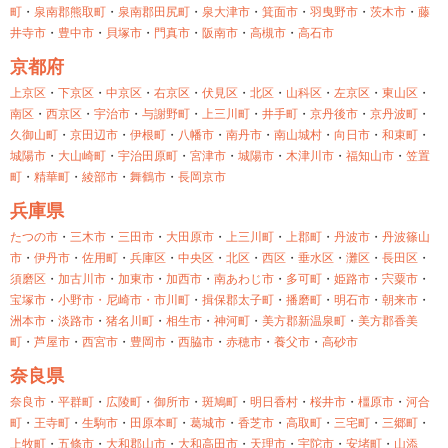
町
・
泉南郡熊取町
・
泉南郡田尻町
・
泉大津市
・
箕面市
・
羽曳野市
・
茨木市
・
藤
井寺市
・
豊中市
・
貝塚市
・
門真市
・
阪南市
・
高槻市
・
高石市
京都府
上京区
・
下京区
・
中京区
・
右京区
・
伏見区
・
北区
・
山科区
・
左京区
・
東山区
・
南区
・
西京区
・
宇治市
・
与謝野町
・
上三川町
・
井手町
・
京丹後市
・
京丹波町
・
久御山町
・
京田辺市
・
伊根町
・
八幡市
・
南丹市
・
南山城村
・
向日市
・
和束町
・
城陽市
・
大山崎町
・
宇治田原町
・
宮津市
・
城陽市
・
木津川市
・
福知山市
・
笠置
町
・
精華町
・
綾部市
・
舞鶴市
・
長岡京市
兵庫県
たつの市
・
三木市
・
三田市
・
大田原市
・
上三川町
・
上郡町
・
丹波市
・
丹波篠山
市
・
伊丹市
・
佐用町
・
兵庫区
・
中央区
・
北区
・
西区
・
垂水区
・
灘区
・
長田区
・
須磨区
・
加古川市
・
加東市
・
加西市
・
南あわじ市
・
多可町
・
姫路市
・
宍粟市
・
宝塚市
・
小野市・
尼崎市・
市川町
・
揖保郡太子町
・
播磨町
・
明石市
・
朝来市
・
洲本市
・
淡路市
・
猪名川町
・
相生市
・
神河町
・
美方郡新温泉町
・
美方郡香美
町
・
芦屋市
・
西宮市
・
豊岡市
・
西脇市
・
赤穂市
・
養父市
・
高砂市
奈良県
奈良市
・
平群町
・
広陵町
・
御所市
・
斑鳩町
・
明日香村
・
桜井市
・
橿原市
・
河合
町
・
王寺町
・
生駒市
・
田原本町
・
葛城市
・
香芝市
・
高取町
・
三宅町
・
三郷町
・
上牧町
・
五條市
・
大和郡山市
・
大和高田市
・
天理市
・
宇陀市
・
安堵町
・
山添