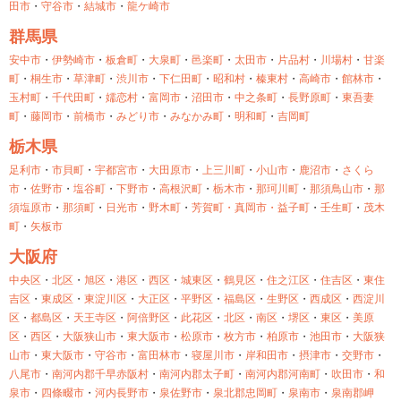
田市
・
守谷市
・
結城市
・
龍ケ崎市
群馬県
安中市
・
伊勢崎市
・
板倉町
・
大泉町
・
邑楽町
・
太田市
・
片品村
・
川場村
・
甘楽
町
・
桐生市
・
草津町
・
渋川市
・
下仁田町
・
昭和村
・
榛東村
・
高崎市
・
館林市
・
玉村町
・
千代田町
・
嬬恋村
・
富岡市
・
沼田市
・
中之条町
・
長野原町
・
東吾妻
町
・
藤岡市
・
前橋市
・
みどり市
・
みなかみ町
・
明和町
・
吉岡町
栃木県
足利市
・
市貝町
・
宇都宮市
・
大田原市
・
上三川町
・
小山市
・
鹿沼市
・
さくら
市
・
佐野市
・
塩谷町
・
下野市
・
高根沢町
・
栃木市
・
那珂川町
・
那須鳥山市
・
那
須塩原市
・
那須町
・
日光市
・
野木町
・
芳賀町・
真岡市・
益子町
・
壬生町
・
茂木
町
・
矢板市
大阪府
中央区
・
北区
・
旭区
・
港区
・
西区
・
城東区
・
鶴見区
・
住之江区
・
住吉区
・
東住
吉区
・
東成区
・
東淀川区
・
大正区
・
平野区
・
福島区
・
生野区
・
西成区
・
西淀川
区
・
都島区
・
天王寺区
・
阿倍野区
・
此花区
・
北区
・
南区
・
堺区
・
東区
・
美原
区
・
西区
・
大阪狭山市
・
東大阪市
・
松原市
・
枚方市
・
柏原市
・
池田市
・
大阪狭
山市
・
東大阪市
・
守谷市
・
富田林市
・
寝屋川市
・
岸和田市
・
摂津市
・
交野市
・
八尾市
・
南河内郡千早赤阪村
・
南河内郡太子町
・
南河内郡河南町
・
吹田市
・
和
泉市
・
四條畷市
・
河内長野市
・
泉佐野市
・
泉北郡忠岡町
・
泉南市
・
泉南郡岬