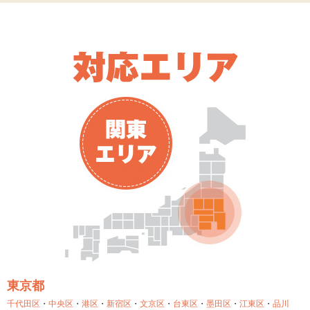
東京都
千代田区
・
中央区
・
港区
・
新宿区
・
文京区
・
台東区
・
墨田区
・
江東区
・
品川