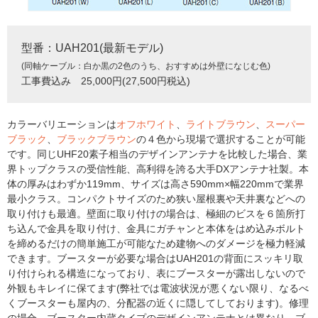
型番：UAH201(最新モデル)
(同軸ケーブル：白か黒の2色のうち、おすすめは外壁になじむ色)
工事費込み 25,000円(27,500円税込)
カラーバリエーションは
オフホワイト
、
ライトブラウン
、
スーパー
ブラック
、
ブラックブラウン
の４色から現場で選択することが可能
です。同じUHF20素子相当のデザインアンテナを比較した場合、業
界トップクラスの受信性能、高利得を誇る大手DXアンテナ社製。本
体の厚みはわずか119mm、サイズは高さ590mm×幅220mmで業界
最小クラス。コンパクトサイズのため狭い屋根裏や天井裏などへの
取り付けも最適。壁面に取り付けの場合は、極細のビスを６箇所打
ち込んで金具を取り付け、金具にガチャンと本体をはめ込みボルト
を締めるだけの簡単施工が可能なため建物へのダメージを極力軽減
できます。ブースターが必要な場合はUAH201の背面にスッキリ取
り付けられる構造になっており、表にブースターが露出しないので
外観もキレイに保てます(弊社では電波状況が悪くない限り、なるべ
くブースターも屋内の、分配器の近くに隠してしております)。修理
の場合、ブースター内蔵タイプのデザインアンテナとは異なり、ブ