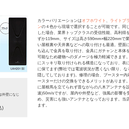
カラーバリエーションは
オフホワイト
、
ライトブ
ン
の４色から現場で選択することが可能です。同じ
した場合、業界トップクラスの受信性能、高利得を
ずか119mm、サイズは高さ590mm×幅220m
い屋根裏や天井裏などへの取り付けも最適。壁面
ち込んで金具を取り付け、金具にガチャンと本体
可能なため建物へのダメージを極力軽減できます。
にスッキリ取り付けられる構造になっており、表
に保てます(弊社では電波状況が悪くない限り、な
隠してしております)。修理の場合、ブースター内
ースターだけの交換をできるメリットがあります
に屋根馬を立てられず昔ながらの八木アンテナを設
速)50m/sですが、屋内や外壁など、強風の影響
は外壁になじ
め、災害にも強いアンテナとなっております。当
ます。
込)