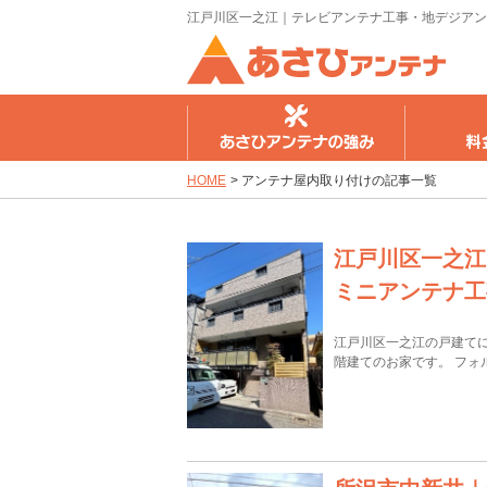
江戸川区一之江｜テレビアンテナ工事・地デジアン
さひアンテナの強み
料金のご案内
工事の流
HOME
>
アンテナ屋内取り付けの記事一覧
江戸川区一之江
ミニアンテナ工
江戸川区一之江の戸建て
階建てのお家です。 フォ