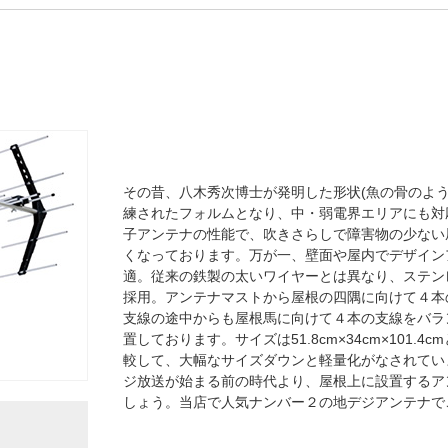
その昔、八木秀次博士が発明した形状(魚の骨のよ
練されたフォルムとなり、中・弱電界エリアにも対応
子アンテナの性能で、吹きさらしで障害物の少ない
くなっております。万が一、壁面や屋内でデザイン
適。従来の鉄製の太いワイヤーとは異なり、ステン
採用。アンテナマストから屋根の四隅に向けて４本
支線の途中からも屋根馬に向けて４本の支線をバラ
置しております。サイズは51.8cm×34cm×101.
較して、大幅なサイズダウンと軽量化がなされています
ジ放送が始まる前の時代より、屋根上に設置するア
しょう。当店で人気ナンバー２の地デジアンテナで