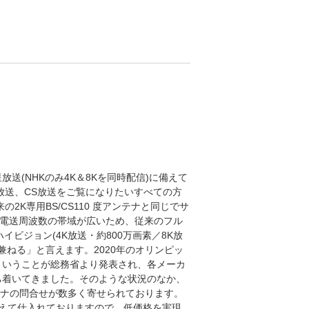
星放送(NHKのみ4K＆8Kを同時配信)に備えて
S放送、CS放送をご覧になりたいすべての方
2K専用BS/CS110 度アンテナと同じでサ
、電送周波数の帯域が広いため、従来のフル
ハイビジョン(4K放送・約800万画素／8K放
を兼ねる」と言えます。2020年のオリンピッ
ということが総務省より発表され、各メーカ
ち着いてきました。そのような状況のなか、
アンテナの問合せが数多く寄せられております。
えて仕入れておりますので、低価格を実現