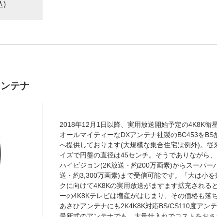
込)
度アンテナ
2018年12月1日以降、実用放送開始予定の4K8K衛
オールマイティーなDXアンテナ社製のBC453をB
へ提供しております(大規模な集合住宅は例外)。従来の
イズで円盤の直径は45センチ。そうでありながら
ハイビジョン(2K放送・約200万画素)からスーパー
送・約3,300万画素)まで受信可能です。「大は小
クに向けて4K8Kの実用放送がますます拡充される
ーの4K8Kテレビは増産がはじまり、その価格も落
あさひアンテナにも2K4K8K対応BS/CS110度
最新式のアンテナでも、大量仕入れでコストをおさ