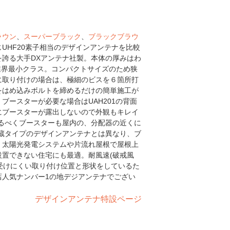
ラウン
、
スーパーブラック
、
ブラックブラウ
UHF20素子相当のデザインアンテナを比較
誇る大手DXアンテナ社製。本体の厚みはわ
mで業界最小クラス。コンパクトサイズのため狭
に取り付けの場合は、極細のビスを６箇所打
をはめ込みボルトを締めるだけの簡単施工が
ブースターが必要な場合はUAH201の背面
にブースターが露出しないので外観もキレイ
るべくブースターも屋内の、分配器の近くに
蔵タイプのデザインアンテナとは異なり、ブ
。太陽光発電システムや片流れ屋根で屋根上
置できない住宅にも最適。耐風速(破戒風
を受けにくい取り付け位置と形状をしているた
店人気ナンバー1の地デジアンテナでござい
デザインアンテナ特設ページ