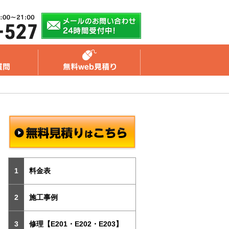
料金表
施工事例
修理【E201・E202・E203】