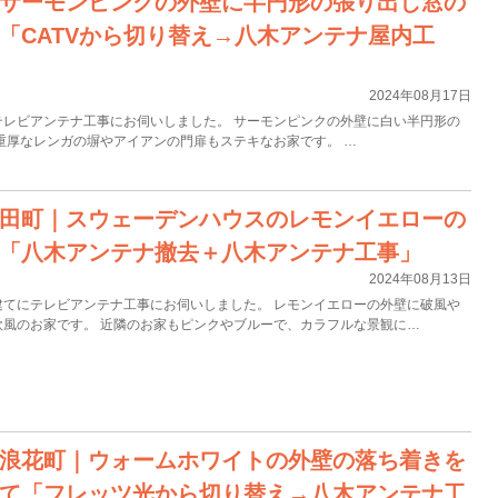
サーモンピンクの外壁に半円形の張り出し窓の
「CATVから切り替え→八木アンテナ屋内工
2024年08月17日
テレビアンテナ工事にお伺いしました。 サーモンピンクの外壁に白い半円形の
重厚なレンガの塀やアイアンの門扉もステキなお家です。 …
田町｜スウェーデンハウスのレモンイエローの
「八木アンテナ撤去＋八木アンテナ工事」
2024年08月13日
建てにテレビアンテナ工事にお伺いしました。 レモンイエローの外壁に破風や
欧風のお家です。 近隣のお家もピンクやブルーで、カラフルな景観に…
浪花町｜ウォームホワイトの外壁の落ち着きを
て「フレッツ光から切り替え→八木アンテナ工