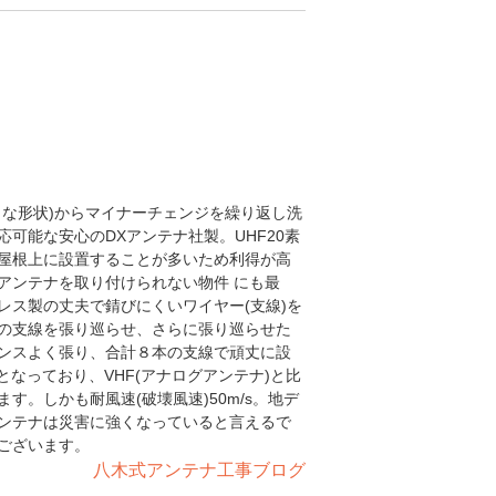
うな形状)からマイナーチェンジを繰り返し洗
可能な安心のDXアンテナ社製。UHF20素
屋根上に設置することが多いため利得が高
アンテナを取り付けられない物件 にも最
レス製の丈夫で錆びにくいワイヤー(支線)を
の支線を張り巡らせ、さらに張り巡らせた
ンスよく張り、合計８本の支線で頑丈に設
4cmとなっており、VHF(アナログアンテナ)と比
。しかも耐風速(破壊風速)50m/s。地デ
ンテナは災害に強くなっていると言えるで
ございます。
八木式アンテナ工事ブログ