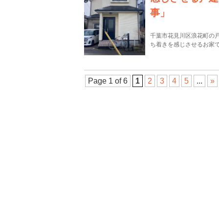
事」
千葉市花見川区浪花町の
ち着きを感じさせるお家で
Page 1 of 6
1
2
3
4
5
...
»