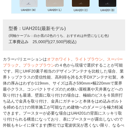
型番：UAH201(最新モデル)
(同軸ケーブル：白か黒の2色のうち、おすすめは外壁になじむ色)
工事費込み 25,000円(27,500円税込)
カラーバリエーションは
オフホワイト
、
ライトブラウン
、
スーパー
ブラック
、
ブラックブラウン
の４色から現場で選択することが可能
です。同じUHF20素子相当のデザインアンテナを比較した場合、業
界トップクラスの受信性能、高利得を誇る大手DXアンテナ社製。本
体の厚みはわずか119mm、サイズは高さ590mm×幅220mmで業界
最小クラス。コンパクトサイズのため狭い屋根裏や天井裏などへの
取り付けも最適。壁面に取り付けの場合は、極細のビスを６箇所打
ち込んで金具を取り付け、金具にガチャンと本体をはめ込みボルト
を締めるだけの簡単施工が可能なため建物へのダメージを極力軽減
できます。ブースターが必要な場合はUAH201の背面にスッキリ取
り付けられる構造になっており、表にブースターが露出しないので
外観もキレイに保てます(弊社では電波状況が悪くない限り、なるべ