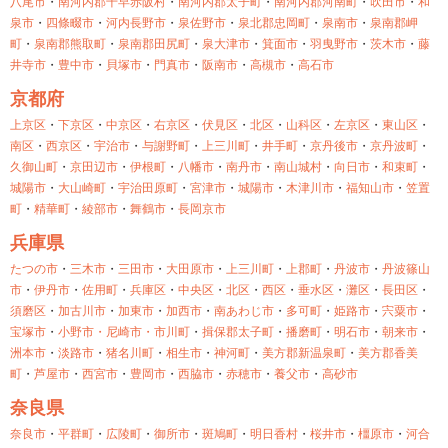
八尾市
・
南河内郡千早赤阪村
・
南河内郡太子町
・
南河内郡河南町
・
吹田市
・
和
泉市
・
四條畷市
・
河内長野市
・
泉佐野市
・
泉北郡忠岡町
・
泉南市
・
泉南郡岬
町
・
泉南郡熊取町
・
泉南郡田尻町
・
泉大津市
・
箕面市
・
羽曳野市
・
茨木市
・
藤
井寺市
・
豊中市
・
貝塚市
・
門真市
・
阪南市
・
高槻市
・
高石市
京都府
上京区
・
下京区
・
中京区
・
右京区
・
伏見区
・
北区
・
山科区
・
左京区
・
東山区
・
南区
・
西京区
・
宇治市
・
与謝野町
・
上三川町
・
井手町
・
京丹後市
・
京丹波町
・
久御山町
・
京田辺市
・
伊根町
・
八幡市
・
南丹市
・
南山城村
・
向日市
・
和束町
・
城陽市
・
大山崎町
・
宇治田原町
・
宮津市
・
城陽市
・
木津川市
・
福知山市
・
笠置
町
・
精華町
・
綾部市
・
舞鶴市
・
長岡京市
兵庫県
たつの市
・
三木市
・
三田市
・
大田原市
・
上三川町
・
上郡町
・
丹波市
・
丹波篠山
市
・
伊丹市
・
佐用町
・
兵庫区
・
中央区
・
北区
・
西区
・
垂水区
・
灘区
・
長田区
・
須磨区
・
加古川市
・
加東市
・
加西市
・
南あわじ市
・
多可町
・
姫路市
・
宍粟市
・
宝塚市
・
小野市・
尼崎市・
市川町
・
揖保郡太子町
・
播磨町
・
明石市
・
朝来市
・
洲本市
・
淡路市
・
猪名川町
・
相生市
・
神河町
・
美方郡新温泉町
・
美方郡香美
町
・
芦屋市
・
西宮市
・
豊岡市
・
西脇市
・
赤穂市
・
養父市
・
高砂市
奈良県
奈良市
・
平群町
・
広陵町
・
御所市
・
斑鳩町
・
明日香村
・
桜井市
・
橿原市
・
河合