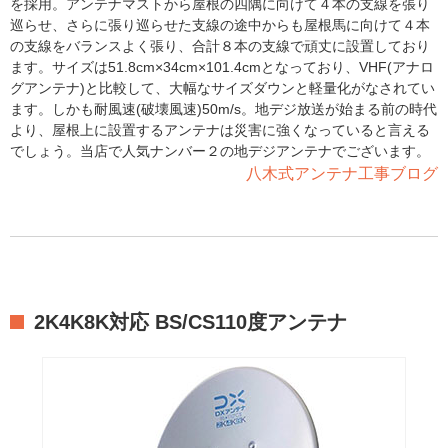
を採用。アンテナマストから屋根の四隅に向けて４本の支線を張り
巡らせ、さらに張り巡らせた支線の途中からも屋根馬に向けて４本
の支線をバランスよく張り、合計８本の支線で頑丈に設置しており
ます。サイズは51.8cm×34cm×101.4cmとなっており、VHF(アナロ
グアンテナ)と比較して、大幅なサイズダウンと軽量化がなされてい
ます。しかも耐風速(破壊風速)50m/s。地デジ放送が始まる前の時代
より、屋根上に設置するアンテナは災害に強くなっていると言える
でしょう。当店で人気ナンバー２の地デジアンテナでございます。
八木式アンテナ工事ブログ
2K4K8K対応 BS/CS110度アンテナ