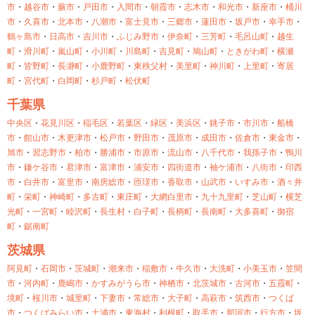
市
・
越谷市
・
蕨市
・
戸田市
・
入間市
・
朝霞市
・
志木市
・
和光市
・
新座市
・
桶川
市
・
久喜市
・
北本市
・
八潮市
・
富士見市
・
三郷市
・
蓮田市
・
坂戸市
・
幸手市
・
鶴ヶ島市
・
日高市
・
吉川市
・
ふじみ野市
・
伊奈町
・
三芳町
・
毛呂山町
・
越生
町
・
滑川町
・
嵐山町
・
小川町
・
川島町
・
吉見町
・
鳩山町
・
ときがわ町
・
横瀬
町
・
皆野町
・
長瀞町
・
小鹿野町
・
東秩父村
・
美里町
・
神川町
・
上里町
・
寄居
町
・
宮代町
・
白岡町
・
杉戸町
・
松伏町
千葉県
中央区
・
花見川区
・
稲毛区
・
若葉区
・
緑区
・
美浜区
・
銚子市
・
市川市
・
船橋
市
・
館山市
・
木更津市
・
松戸市
・
野田市
・
茂原市
・
成田市
・
佐倉市
・
東金市
・
旭市
・
習志野市
・
柏市
・
勝浦市
・
市原市
・
流山市
・
八千代市
・
我孫子市
・
鴨川
市
・
鎌ケ谷市
・
君津市
・
富津市
・
浦安市
・
四街道市
・
袖ケ浦市
・
八街市
・
印西
市
・
白井市
・
富里市
・
南房総市
・
匝瑳市
・
香取市
・
山武市
・
いすみ市
・
酒々井
町
・
栄町
・
神崎町
・
多古町
・
東庄町
・
大網白里市
・
九十九里町
・
芝山町
・
横芝
光町
・
一宮町
・
睦沢町
・
長生村
・
白子町
・
長柄町
・
長南町
・
大多喜町
・
御宿
町
・
鋸南町
茨城県
阿見町
・
石岡市
・
茨城町
・
潮来市
・
稲敷市
・
牛久市
・
大洗町
・
小美玉市
・
笠間
市
・
河内町
・
鹿嶋市
・
かすみがうら市
・
神栖市
・
北茨城市
・
古河市
・
五霞町
・
境町
・
桜川市
・
城里町
・
下妻市
・
常総市
・
大子町
・
高萩市
・
筑西市
・
つくば
市
・
つくばみらい市
・
土浦市
・
東海村
・
利根町
・
取手市
・
那珂市
・
行方市
・
坂