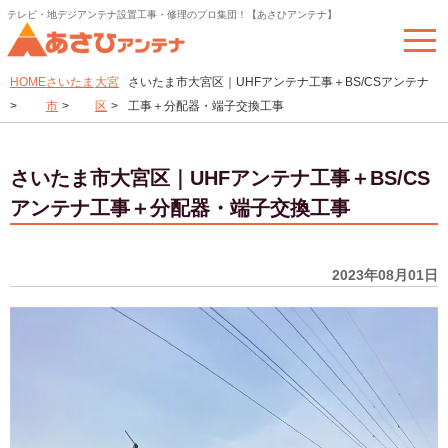
テレビ・地デジアンテナ設置工事・修理のプロ集団！【あさひアンテナ】
togg
navi
HOME
さいたま
大宮
さいたま市大宮区｜UHFアンテナ工事＋BS/CSアンテナ
>
市
>
区
>
工事＋分配器・端子交換工事
さいたま市大宮区｜UHFアンテナ工事＋BS/CS
アンテナ工事＋分配器・端子交換工事
2023年08月01日