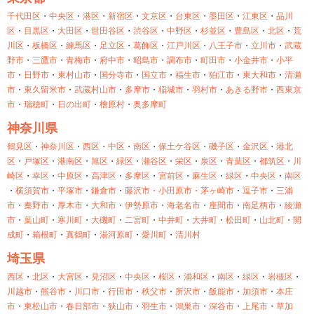
千代田区
・
中央区
・
港区
・
新宿区
・
文京区
・
台東区
・
墨田区
・
江東区
・
品川
区
・
目黒区
・
大田区
・
世田谷区
・
渋谷区
・
中野区
・
杉並区
・
豊島区
・
北区
・
荒
川区
・
板橋区
・
練馬区
・
足立区
・
葛飾区
・
江戸川区
・
八王子市
・
立川市
・
武蔵
野市
・
三鷹市
・
青梅市
・
府中市
・
昭島市
・
調布市
・
町田市
・
小金井市
・
小平
市
・
日野市
・
東村山市
・
国分寺市
・
国立市
・
福生市
・
狛江市
・
東大和市
・
清瀬
市
・
東久留米市
・
武蔵村山市
・
多摩市
・
稲城市
・
羽村市
・
あきる野市
・
西東京
市
・
瑞穂町
・
日の出町
・
檜原村
・
奥多摩町
神奈川県
鶴見区
・
神奈川区
・
西区
・
中区
・
南区
・
保土ケ谷区
・
磯子区
・
金沢区
・
港北
区
・
戸塚区
・
港南区
・
旭区
・
緑区
・
瀬谷区
・
栄区
・
泉区
・
青葉区
・
都筑区
・
川
崎区
・
幸区
・
中原区
・
高津区
・
多摩区
・
宮前区
・
麻生区
・
緑区
・
中央区
・
南区
・
横須賀市
・
平塚市
・
鎌倉市
・
藤沢市・
小田原市・
茅ヶ崎市
・
逗子市
・
三浦
市
・
秦野市
・
厚木市
・
大和市
・
伊勢原市
・
海老名市
・
座間市
・
南足柄市
・
綾瀬
市
・
葉山町
・
寒川町
・
大磯町
・
二宮町
・
中井町
・
大井町
・
松田町
・
山北町
・
開
成町
・
箱根町
・
真鶴町
・
湯河原町
・
愛川町
・
清川村
埼玉県
西区
・
北区
・
大宮区
・
見沼区
・
中央区
・
桜区
・
浦和区
・
南区
・
緑区
・
岩槻区
・
川越市
・
熊谷市
・
川口市
・
行田市
・
秩父市
・
所沢市
・
飯能市
・
加須市
・
本庄
市
・
東松山市
・
春日部市
・
狭山市
・
羽生市
・
鴻巣市
・
深谷市
・
上尾市
・
草加