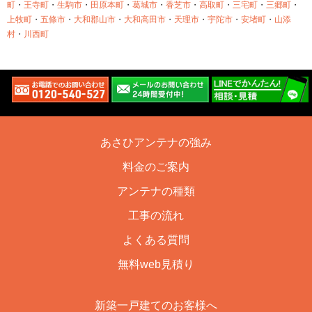
町
・
王寺町
・
生駒市
・
田原本町
・
葛城市
・
香芝市
・
高取町
・
三宅町
・
三郷町
・
上牧町
・
五條市
・
大和郡山市
・
大和高田市
・
天理市
・
宇陀市
・
安堵町
・
山添
村
・
川西町
あさひアンテナの強み
料金のご案内
アンテナの種類
工事の流れ
よくある質問
無料web見積り
新築一戸建てのお客様へ