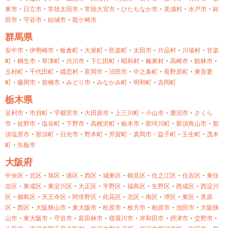
東市
・
日立市
・
常陸太田市
・
常陸大宮市
・
ひたちなか市
・
美浦村
・
水戸市
・
鉾
田市
・
守谷市
・
結城市
・
龍ケ崎市
群馬県
安中市
・
伊勢崎市
・
板倉町
・
大泉町
・
邑楽町
・
太田市
・
片品村
・
川場村
・
甘楽
町
・
桐生市
・
草津町
・
渋川市
・
下仁田町
・
昭和村
・
榛東村
・
高崎市
・
館林市
・
玉村町
・
千代田町
・
嬬恋村
・
富岡市
・
沼田市
・
中之条町
・
長野原町
・
東吾妻
町
・
藤岡市
・
前橋市
・
みどり市
・
みなかみ町
・
明和町
・
吉岡町
栃木県
足利市
・
市貝町
・
宇都宮市
・
大田原市
・
上三川町
・
小山市
・
鹿沼市
・
さくら
市
・
佐野市
・
塩谷町
・
下野市
・
高根沢町
・
栃木市
・
那珂川町
・
那須鳥山市
・
那
須塩原市
・
那須町
・
日光市
・
野木町
・
芳賀町・
真岡市・
益子町
・
壬生町
・
茂木
町
・
矢板市
大阪府
中央区
・
北区
・
旭区
・
港区
・
西区
・
城東区
・
鶴見区
・
住之江区
・
住吉区
・
東住
吉区
・
東成区
・
東淀川区
・
大正区
・
平野区
・
福島区
・
生野区
・
西成区
・
西淀川
区
・
都島区
・
天王寺区
・
阿倍野区
・
此花区
・
北区
・
南区
・
堺区
・
東区
・
美原
区
・
西区
・
大阪狭山市
・
東大阪市
・
松原市
・
枚方市
・
柏原市
・
池田市
・
大阪狭
山市
・
東大阪市
・
守谷市
・
富田林市
・
寝屋川市
・
岸和田市
・
摂津市
・
交野市
・