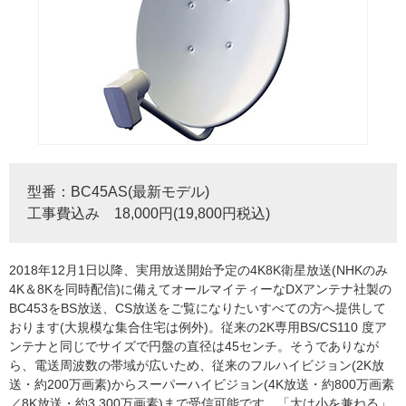
型番：BC45AS(最新モデル)
工事費込み 18,000円(19,800円税込)
2018年12月1日以降、実用放送開始予定の4K8K衛星放送(NHKのみ
4K＆8Kを同時配信)に備えてオールマイティーなDXアンテナ社製の
BC453をBS放送、CS放送をご覧になりたいすべての方へ提供して
おります(大規模な集合住宅は例外)。従来の2K専用BS/CS110 度ア
ンテナと同じでサイズで円盤の直径は45センチ。そうでありなが
ら、電送周波数の帯域が広いため、従来のフルハイビジョン(2K放
送・約200万画素)からスーパーハイビジョン(4K放送・約800万画素
／8K放送・約3,300万画素)まで受信可能です。「大は小を兼ねる」