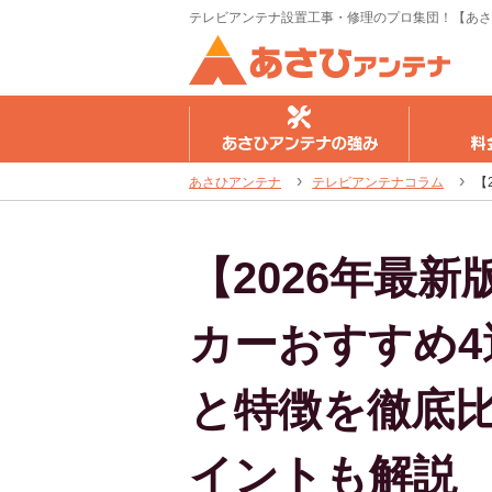
テレビアンテナ設置工事・修理のプロ集団！【あさ
さひアンテナの強み
料金のご案内
工事の流
あさひアンテナ
テレビアンテナコラム
【
【2026年最
カーおすすめ4
と特徴を徹底
イントも解説