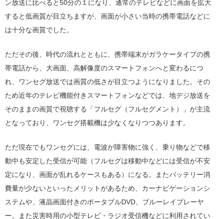
ン放送に比べると50分の１になり、通常のテレビなどに画面を拡大
すると低画質が目立ちますが、画面が小さい当時の携帯電話などに
は十分な画質でした。
ただその後、時代の流れとともに、携帯端末がガラケータイプの携
帯電話から、大画面、高解像度のスマートフォンへと変わるにつ
れ、ワンセグ放送では画質の低さが目立つようになりました。その
ため近年のテレビ機能付きスマートフォンなどでは、地デジ放送を
そのままの画質で視聴する「フルセグ（フルセグメント）」が主流
となっており、ワンセグ搭載機は少なくなりつつあります。
ただ現在でもワンセグには、電波が障害物に強く、乗り物などで移
動中も安定した受信が可能（フルセグは移動中などには受信が不安
定になり、画面が乱れるケースもある）になる。またバッテリー消
費量が少ないといったメリットがあるため、カーナビゲーションシ
ステムや、液晶画面付きのポータブルDVD、ブルーレイプレーヤ
ー。また災害時用の小型テレビ・ラジオ受信機などに利用されてい