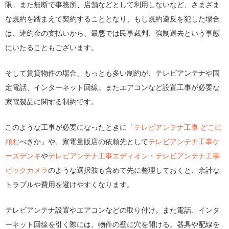
限、また無断で事務所、店舗などとして利用しないなど、さまざま
な規約を踏まえて契約することとなり、もし規約違反を犯した場合
は、違約金の支払いから、最悪では民事裁判、強制退去という事態
にいたることもございます。
そして賃貸物件の場合、もっとも多い制約が、テレビアンテナや固
定電話、インターネット回線。またエアコンなど設置工事が必要な
家電製品に関する制約です。
このような工事が必要になったときに「
テレビアンテナ工事 どこに
頼む
べきか」や、家電量販店の依頼先として
テレビアンテナ工事ケ
ーズデンキ
や
テレビアンテナ工事エディオン
・
テレビアンテナ工事
ビックカメラ
のような選択肢も含めて先に整理しておくと、余計な
トラブルや費用を避けやすくなります。
テレビアンテナ設置やエアコンなどの取り付け。また電話、インタ
ーネット回線を引く際には、物件の壁に穴を開ける。器具や配線を