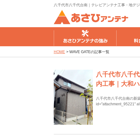
八千代市八千代台南｜テレビアンテナ工事・地デジ
さひアンテナの強み
料金のご案内
工事の流
HOME
>
WAVE GATEの記事一覧
八千代市八千代
内工事｜大和ハ
八千代市八千代台南の新築戸
id="attachment_95221" a