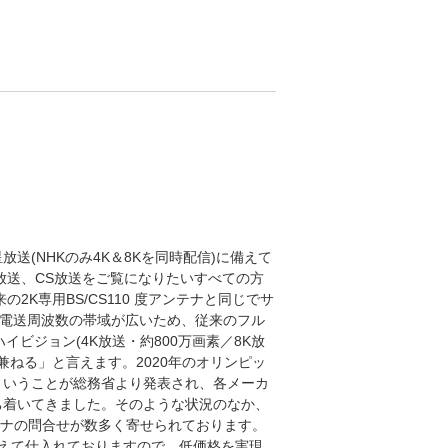
星放送(NHKのみ4K＆8Kを同時配信)に備えて
S放送、CS放送をご覧になりたいすべての方
2K専用BS/CS110 度アンテナと同じでサ
、電送周波数の帯域が広いため、従来のフル
ハイビジョン(4K放送・約800万画素／8K放
を兼ねる」と言えます。2020年のオリンピッ
ということが総務省より発表され、各メーカ
ち着いてきました。そのような状況のなか、
アンテナの問合せが数多く寄せられております。
えて仕入れておりますので、低価格を実現