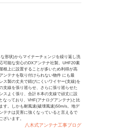
うな形状)からマイナーチェンジを繰り返し洗
可能な安心のDXアンテナ社製。UHF20素
屋根上に設置することが多いため利得が高
アンテナを取り付けられない物件 にも最
レス製の丈夫で錆びにくいワイヤー(支線)を
の支線を張り巡らせ、さらに張り巡らせた
ンスよく張り、合計８本の支線で頑丈に設
4cmとなっており、VHF(アナログアンテナ)と比
。しかも耐風速(破壊風速)50m/s。地デ
ンテナは災害に強くなっていると言えるで
ございます。
八木式アンテナ工事ブログ