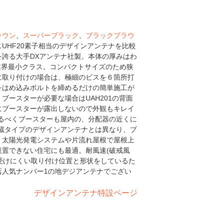
ラウン
、
スーパーブラック
、
ブラックブラウ
UHF20素子相当のデザインアンテナを比較
誇る大手DXアンテナ社製。本体の厚みはわ
mで業界最小クラス。コンパクトサイズのため狭
に取り付けの場合は、極細のビスを６箇所打
をはめ込みボルトを締めるだけの簡単施工が
ブースターが必要な場合はUAH201の背面
にブースターが露出しないので外観もキレイ
るべくブースターも屋内の、分配器の近くに
蔵タイプのデザインアンテナとは異なり、ブ
。太陽光発電システムや片流れ屋根で屋根上
置できない住宅にも最適。耐風速(破戒風
を受けにくい取り付け位置と形状をしているた
店人気ナンバー1の地デジアンテナでござい
デザインアンテナ特設ページ