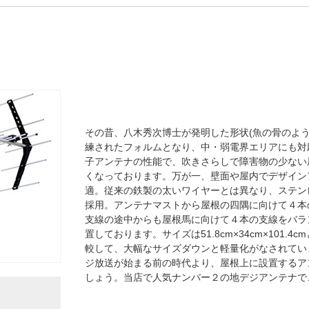
その昔、八木秀次博士が発明した形状(魚の骨のよ
練されたフォルムとなり、中・弱電界エリアにも対応
子アンテナの性能で、吹きさらしで障害物の少ない
くなっております。万が一、壁面や屋内でデザイン
適。従来の鉄製の太いワイヤーとは異なり、ステン
採用。アンテナマストから屋根の四隅に向けて４本
支線の途中からも屋根馬に向けて４本の支線をバラ
置しております。サイズは51.8cm×34cm×101.
較して、大幅なサイズダウンと軽量化がなされています
ジ放送が始まる前の時代より、屋根上に設置するア
しょう。当店で人気ナンバー２の地デジアンテナで