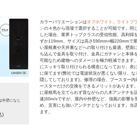
カラーバリエーションは
オフホワイト
、
ライトブ
ン
の４色から現場で選択することが可能です。同じ
した場合、業界トップクラスの受信性能、高利得を
ずか119mm、サイズは高さ590mm×幅220m
い屋根裏や天井裏などへの取り付けも最適。壁面
ち込んで金具を取り付け、金具にガチャンと本体
可能なため建物へのダメージを極力軽減できます。
にスッキリ取り付けられる構造になっており、表
に保てます(弊社では電波状況が悪くない限り、な
隠してしております)。修理の場合、ブースター内
ースターだけの交換をできるメリットがあります
に屋根馬を立てられず昔ながらの八木アンテナを設
速)50m/sですが、屋内や外壁など、強風の影響
は外壁になじ
め、災害にも強いアンテナとなっております。当
ます。
込)