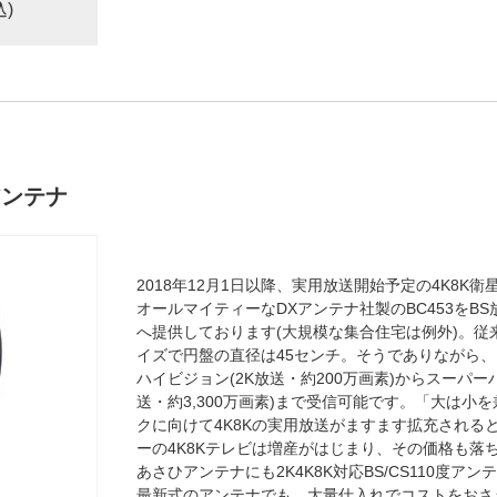
込)
度アンテナ
2018年12月1日以降、実用放送開始予定の4K8K衛
オールマイティーなDXアンテナ社製のBC453をB
へ提供しております(大規模な集合住宅は例外)。従来の
イズで円盤の直径は45センチ。そうでありながら
ハイビジョン(2K放送・約200万画素)からスーパー
送・約3,300万画素)まで受信可能です。「大は小
クに向けて4K8Kの実用放送がますます拡充される
ーの4K8Kテレビは増産がはじまり、その価格も落
あさひアンテナにも2K4K8K対応BS/CS110度
最新式のアンテナでも、大量仕入れでコストをおさ