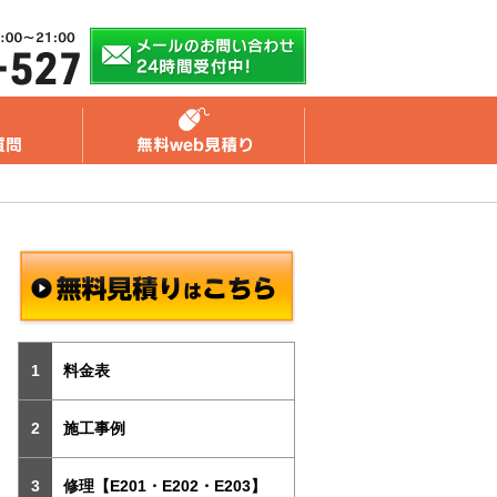
料金表
施工事例
修理【E201・E202・E203】