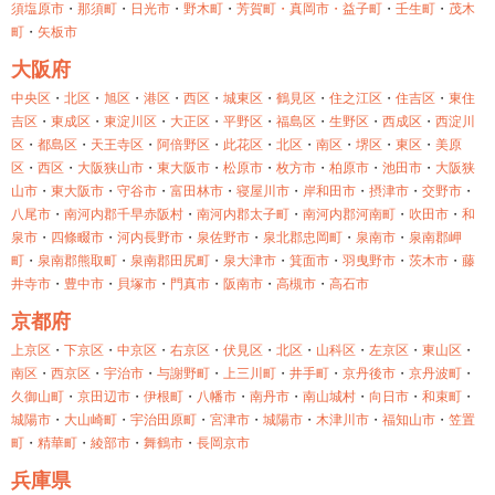
須塩原市
・
那須町
・
日光市
・
野木町
・
芳賀町・
真岡市・
益子町
・
壬生町
・
茂木
町
・
矢板市
大阪府
中央区
・
北区
・
旭区
・
港区
・
西区
・
城東区
・
鶴見区
・
住之江区
・
住吉区
・
東住
吉区
・
東成区
・
東淀川区
・
大正区
・
平野区
・
福島区
・
生野区
・
西成区
・
西淀川
区
・
都島区
・
天王寺区
・
阿倍野区
・
此花区
・
北区
・
南区
・
堺区
・
東区
・
美原
区
・
西区
・
大阪狭山市
・
東大阪市
・
松原市
・
枚方市
・
柏原市
・
池田市
・
大阪狭
山市
・
東大阪市
・
守谷市
・
富田林市
・
寝屋川市
・
岸和田市
・
摂津市
・
交野市
・
八尾市
・
南河内郡千早赤阪村
・
南河内郡太子町
・
南河内郡河南町
・
吹田市
・
和
泉市
・
四條畷市
・
河内長野市
・
泉佐野市
・
泉北郡忠岡町
・
泉南市
・
泉南郡岬
町
・
泉南郡熊取町
・
泉南郡田尻町
・
泉大津市
・
箕面市
・
羽曳野市
・
茨木市
・
藤
井寺市
・
豊中市
・
貝塚市
・
門真市
・
阪南市
・
高槻市
・
高石市
京都府
上京区
・
下京区
・
中京区
・
右京区
・
伏見区
・
北区
・
山科区
・
左京区
・
東山区
・
南区
・
西京区
・
宇治市
・
与謝野町
・
上三川町
・
井手町
・
京丹後市
・
京丹波町
・
久御山町
・
京田辺市
・
伊根町
・
八幡市
・
南丹市
・
南山城村
・
向日市
・
和束町
・
城陽市
・
大山崎町
・
宇治田原町
・
宮津市
・
城陽市
・
木津川市
・
福知山市
・
笠置
町
・
精華町
・
綾部市
・
舞鶴市
・
長岡京市
兵庫県