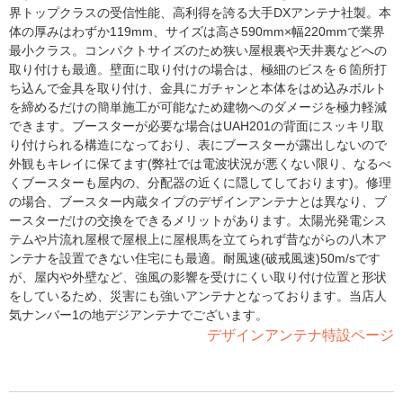
界トップクラスの受信性能、高利得を誇る大手DXアンテナ社製。本
体の厚みはわずか119mm、サイズは高さ590mm×幅220mmで業界
最小クラス。コンパクトサイズのため狭い屋根裏や天井裏などへの
取り付けも最適。壁面に取り付けの場合は、極細のビスを６箇所打
ち込んで金具を取り付け、金具にガチャンと本体をはめ込みボルト
を締めるだけの簡単施工が可能なため建物へのダメージを極力軽減
できます。ブースターが必要な場合はUAH201の背面にスッキリ取
り付けられる構造になっており、表にブースターが露出しないので
外観もキレイに保てます(弊社では電波状況が悪くない限り、なるべ
くブースターも屋内の、分配器の近くに隠してしております)。修理
の場合、ブースター内蔵タイプのデザインアンテナとは異なり、ブ
ースターだけの交換をできるメリットがあります。太陽光発電シス
テムや片流れ屋根で屋根上に屋根馬を立てられず昔ながらの八木ア
ンテナを設置できない住宅にも最適。耐風速(破戒風速)50m/sです
が、屋内や外壁など、強風の影響を受けにくい取り付け位置と形状
をしているため、災害にも強いアンテナとなっております。当店人
気ナンバー1の地デジアンテナでございます。
デザインアンテナ特設ページ