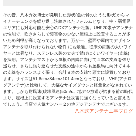
その昔、八木秀次博士が発明した形状(魚の骨のような形状)からマ
イナーチェンジを繰り返し洗練されたフォルムとなり、中・弱電界
エリアにも対応可能な安心のDXアンテナ社製。UHF20素子アンテナ
の性能で、吹きさらしで障害物の少ない屋根上に設置することが多
いため利得が高くなっております。万が一、壁面や屋内でデザイン
アンテナを取り付けられない物件 にも最適。従来の鉄製の太いワイ
ヤーとは異なり、ステンレス製の丈夫で錆びにくいワイヤー(支線)
を採用。アンテナマストから屋根の四隅に向けて４本の支線を張り
巡らせ、さらに張り巡らせた支線の途中からも屋根馬に向けて４本
の支線をバランスよく張り、合計８本の支線で頑丈に設置しており
ます。サイズは51.8cm×34cm×101.4cmとなっており、VHF(アナロ
グアンテナ)と比較して、大幅なサイズダウンと軽量化がなされてい
ます。しかも耐風速(破壊風速)50m/s。地デジ放送が始まる前の時代
より、屋根上に設置するアンテナは災害に強くなっていると言える
でしょう。当店で人気ナンバー２の地デジアンテナでございます。
八木式アンテナ工事ブログ