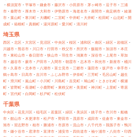
・
横須賀市
・
平塚市
・
鎌倉市
・
藤沢市・
小田原市・
茅ヶ崎市
・
逗子市
・
三浦
市
・
秦野市
・
厚木市
・
大和市
・
伊勢原市
・
海老名市
・
座間市
・
南足柄市
・
綾瀬
市
・
葉山町
・
寒川町
・
大磯町
・
二宮町
・
中井町
・
大井町
・
松田町
・
山北町
・
開
成町
・
箱根町
・
真鶴町
・
湯河原町
・
愛川町
・
清川村
埼玉県
西区
・
北区
・
大宮区
・
見沼区
・
中央区
・
桜区
・
浦和区
・
南区
・
緑区
・
岩槻区
・
川越市
・
熊谷市
・
川口市
・
行田市
・
秩父市
・
所沢市
・
飯能市
・
加須市
・
本庄
市
・
東松山市
・
春日部市
・
狭山市
・
羽生市
・
鴻巣市
・
深谷市
・
上尾市
・
草加
市
・
越谷市
・
蕨市
・
戸田市
・
入間市
・
朝霞市
・
志木市
・
和光市
・
新座市
・
桶川
市
・
久喜市
・
北本市
・
八潮市
・
富士見市
・
三郷市
・
蓮田市
・
坂戸市
・
幸手市
・
鶴ヶ島市
・
日高市
・
吉川市
・
ふじみ野市
・
伊奈町
・
三芳町
・
毛呂山町
・
越生
町
・
滑川町
・
嵐山町
・
小川町
・
川島町
・
吉見町
・
鳩山町
・
ときがわ町
・
横瀬
町
・
皆野町
・
長瀞町
・
小鹿野町
・
東秩父村
・
美里町
・
神川町
・
上里町
・
寄居
町
・
宮代町
・
白岡町
・
杉戸町
・
松伏町
千葉県
中央区
・
花見川区
・
稲毛区
・
若葉区
・
緑区
・
美浜区
・
銚子市
・
市川市
・
船橋
市
・
館山市
・
木更津市
・
松戸市
・
野田市
・
茂原市
・
成田市
・
佐倉市
・
東金市
・
旭市
・
習志野市
・
柏市
・
勝浦市
・
市原市
・
流山市
・
八千代市
・
我孫子市
・
鴨川
市
・
鎌ケ谷市
・
君津市
・
富津市
・
浦安市
・
四街道市
・
袖ケ浦市
・
八街市
・
印西