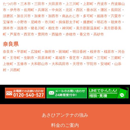
たつの市
・
三木市
・
三田市
・
大田原市
・
上三川町
・
上郡町
・
丹波市
・
丹波篠山
市
・
伊丹市
・
佐用町
・
兵庫区
・
中央区
・
北区
・
西区
・
垂水区
・
灘区
・
長田区
・
須磨区
・
加古川市
・
加東市
・
加西市
・
南あわじ市
・
多可町
・
姫路市
・
宍粟市
・
宝塚市
・
小野市・
尼崎市・
市川町
・
揖保郡太子町
・
播磨町
・
明石市
・
朝来市
・
洲本市
・
淡路市
・
猪名川町
・
相生市
・
神河町
・
美方郡新温泉町
・
美方郡香美
町
・
芦屋市
・
西宮市
・
豊岡市
・
西脇市
・
赤穂市
・
養父市
・
高砂市
奈良県
奈良市
・
平群町
・
広陵町
・
御所市
・
斑鳩町
・
明日香村
・
桜井市
・
橿原市
・
河合
町
・
王寺町
・
生駒市
・
田原本町
・
葛城市
・
香芝市
・
高取町
・
三宅町
・
三郷町
・
上牧町
・
五條市
・
大和郡山市
・
大和高田市
・
天理市
・
宇陀市
・
安堵町
・
山添
村
・
川西町
あさひアンテナの強み
料金のご案内