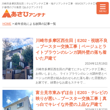
川崎市多摩区西生田｜テレビアンテナ工事・地デジアンテナ工事・BS/CSアンテナ工事・アンテ
ナ修理のプロ集団【あさひアンテナ】
MENU
HOME
>
経年劣化による故障の記事一覧
川崎市多摩区西生田｜E202・視聴不良
→ブースター交換工事｜ベージュとラ
イトブラウンのレンガ調外壁の落ち着
いた戸建て
2024年12月19日
川崎市多摩区西生田の戸建てにテレビアンテナ工事に
お伺いしました。 ライトブラウンのレンガ調外壁とベ
ージュの外壁が組み合わせられた落ち着いた雰囲気の
お家です。緑豊かなお庭もステキで…
富士見市東みずほ台｜E203・テレビの
映りが悪い→ブースター交換工事｜真
っ白でキレイな外壁の上品な戸建て
2024年11月27日