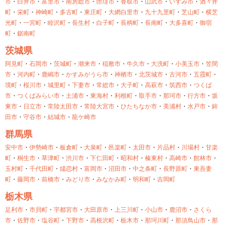
市
・
白井市
・
富里市
・
南房総市
・
匝瑳市
・
香取市
・
山武市
・
いすみ市
・
酒々井
町
・
栄町
・
神崎町
・
多古町
・
東庄町
・
大網白里市
・
九十九里町
・
芝山町
・
横芝
光町
・
一宮町
・
睦沢町
・
長生村
・
白子町
・
長柄町
・
長南町
・
大多喜町
・
御宿
町
・
鋸南町
茨城県
阿見町
・
石岡市
・
茨城町
・
潮来市
・
稲敷市
・
牛久市
・
大洗町
・
小美玉市
・
笠間
市
・
河内町
・
鹿嶋市
・
かすみがうら市
・
神栖市
・
北茨城市
・
古河市
・
五霞町
・
境町
・
桜川市
・
城里町
・
下妻市
・
常総市
・
大子町
・
高萩市
・
筑西市
・
つくば
市
・
つくばみらい市
・
土浦市
・
東海村
・
利根町
・
取手市
・
那珂市
・
行方市
・
坂
東市
・
日立市
・
常陸太田市
・
常陸大宮市
・
ひたちなか市
・
美浦村
・
水戸市
・
鉾
田市
・
守谷市
・
結城市
・
龍ケ崎市
群馬県
安中市
・
伊勢崎市
・
板倉町
・
大泉町
・
邑楽町
・
太田市
・
片品村
・
川場村
・
甘楽
町
・
桐生市
・
草津町
・
渋川市
・
下仁田町
・
昭和村
・
榛東村
・
高崎市
・
館林市
・
玉村町
・
千代田町
・
嬬恋村
・
富岡市
・
沼田市
・
中之条町
・
長野原町
・
東吾妻
町
・
藤岡市
・
前橋市
・
みどり市
・
みなかみ町
・
明和町
・
吉岡町
栃木県
足利市
・
市貝町
・
宇都宮市
・
大田原市
・
上三川町
・
小山市
・
鹿沼市
・
さくら
市
・
佐野市
・
塩谷町
・
下野市
・
高根沢町
・
栃木市
・
那珂川町
・
那須鳥山市
・
那