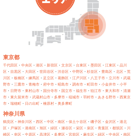
東京都
千代田区
・
中央区
・
港区
・
新宿区
・
文京区
・
台東区
・
墨田区
・
江東区
・
品川
区
・
目黒区
・
大田区
・
世田谷区
・
渋谷区
・
中野区
・
杉並区
・
豊島区
・
北区
・
荒
川区
・
板橋区
・
練馬区
・
足立区
・
葛飾区
・
江戸川区
・
八王子市
・
立川市
・
武蔵
野市
・
三鷹市
・
青梅市
・
府中市
・
昭島市
・
調布市
・
町田市
・
小金井市
・
小平
市
・
日野市
・
東村山市
・
国分寺市
・
国立市
・
福生市
・
狛江市
・
東大和市
・
清瀬
市
・
東久留米市
・
武蔵村山市
・
多摩市
・
稲城市
・
羽村市
・
あきる野市
・
西東京
市
・
瑞穂町
・
日の出町
・
檜原村
・
奥多摩町
神奈川県
鶴見区
・
神奈川区
・
西区
・
中区
・
南区
・
保土ケ谷区
・
磯子区
・
金沢区
・
港北
区
・
戸塚区
・
港南区
・
旭区
・
緑区
・
瀬谷区
・
栄区
・
泉区
・
青葉区
・
都筑区
・
川
崎区
・
幸区
・
中原区
・
高津区
・
多摩区
・
宮前区
・
麻生区
・
緑区
・
中央区
・
南区