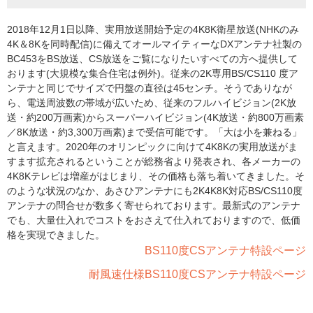
2018年12月1日以降、実用放送開始予定の4K8K衛星放送(NHKのみ
4K＆8Kを同時配信)に備えてオールマイティーなDXアンテナ社製の
BC453をBS放送、CS放送をご覧になりたいすべての方へ提供して
おります(大規模な集合住宅は例外)。従来の2K専用BS/CS110 度ア
ンテナと同じでサイズで円盤の直径は45センチ。そうでありなが
ら、電送周波数の帯域が広いため、従来のフルハイビジョン(2K放
送・約200万画素)からスーパーハイビジョン(4K放送・約800万画素
／8K放送・約3,300万画素)まで受信可能です。「大は小を兼ねる」
と言えます。2020年のオリンピックに向けて4K8Kの実用放送がま
すます拡充されるということが総務省より発表され、各メーカーの
4K8Kテレビは増産がはじまり、その価格も落ち着いてきました。そ
のような状況のなか、あさひアンテナにも2K4K8K対応BS/CS110度
アンテナの問合せが数多く寄せられております。最新式のアンテナ
でも、大量仕入れでコストをおさえて仕入れておりますので、低価
格を実現できました。
BS110度CSアンテナ特設ページ
耐風速仕様BS110度CSアンテナ特設ページ