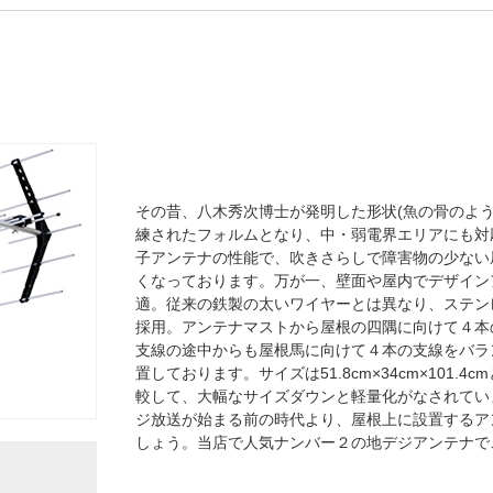
その昔、八木秀次博士が発明した形状(魚の骨のよ
練されたフォルムとなり、中・弱電界エリアにも対応
子アンテナの性能で、吹きさらしで障害物の少ない
くなっております。万が一、壁面や屋内でデザイン
適。従来の鉄製の太いワイヤーとは異なり、ステン
採用。アンテナマストから屋根の四隅に向けて４本
支線の途中からも屋根馬に向けて４本の支線をバラ
置しております。サイズは51.8cm×34cm×101.
較して、大幅なサイズダウンと軽量化がなされています
ジ放送が始まる前の時代より、屋根上に設置するア
しょう。当店で人気ナンバー２の地デジアンテナで