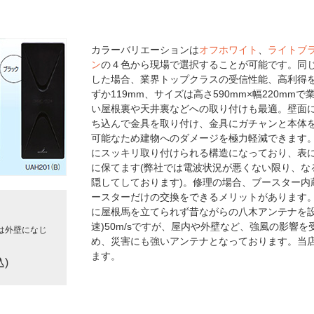
カラーバリエーションは
オフホワイト
、
ライトブ
ン
の４色から現場で選択することが可能です。同じ
した場合、業界トップクラスの受信性能、高利得を
ずか119mm、サイズは高さ590mm×幅220m
い屋根裏や天井裏などへの取り付けも最適。壁面
ち込んで金具を取り付け、金具にガチャンと本体
可能なため建物へのダメージを極力軽減できます。
にスッキリ取り付けられる構造になっており、表
に保てます(弊社では電波状況が悪くない限り、な
隠してしております)。修理の場合、ブースター内
ースターだけの交換をできるメリットがあります
に屋根馬を立てられず昔ながらの八木アンテナを設
速)50m/sですが、屋内や外壁など、強風の影響
は外壁になじ
め、災害にも強いアンテナとなっております。当
ます。
込)