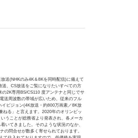
星放送(NHKのみ4K＆8Kを同時配信)に備えて
S放送、CS放送をご覧になりたいすべての方
2K専用BS/CS110 度アンテナと同じでサ
、電送周波数の帯域が広いため、従来のフル
ハイビジョン(4K放送・約800万画素／8K放
を兼ねる」と言えます。2020年のオリンピッ
ということが総務省より発表され、各メーカ
ち着いてきました。そのような状況のなか、
アンテナの問合せが数多く寄せられております。
えて仕入れておりますので、低価格を実現