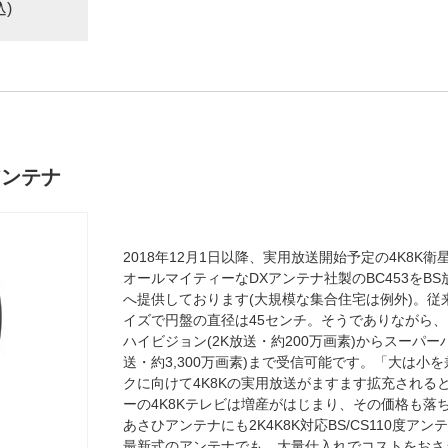
込)
度アンテナ
2018年12月1日以降、実用放送開始予定の4K8K衛
オールマイティーなDXアンテナ社製のBC453をB
へ提供しております(大規模な集合住宅は例外)。従来の
イズで円盤の直径は45センチ。そうでありながら
ハイビジョン(2K放送・約200万画素)からスーパー
送・約3,300万画素)まで受信可能です。「大は小
クに向けて4K8Kの実用放送がますます拡充される
ーの4K8Kテレビは増産がはじまり、その価格も落
あさひアンテナにも2K4K8K対応BS/CS110度
最新式のアンテナでも、大量仕入れでコストをおさ