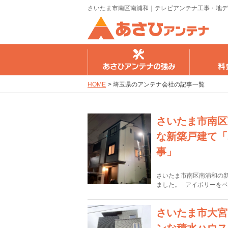
さいたま市南区南浦和｜テレビアンテナ工事・地デ
さひアンテナの強み
料金のご案内
工事の流
HOME
>
埼玉県のアンテナ会社の記事一覧
さいたま市南区
な新築戸建て「
事」
さいたま市南区南浦和の
ました。 アイボリーを
さいたま市大宮
ンな積水ハウス