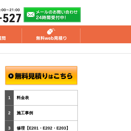
料金表
施工事例
修理【E201・E202・E203】