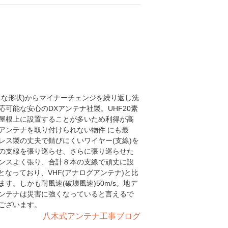
うな形状)からマイナーチェンジを繰り返し洗
可能な安心のDXアンテナ社製。UHF20素
屋根上に設置することが多いため利得が高
アンテナを取り付けられない物件 にも最
レス製の丈夫で錆びにくいワイヤー(支線)を
の支線を張り巡らせ、さらに張り巡らせた
ンスよく張り、合計８本の支線で頑丈に設
4cmとなっており、VHF(アナログアンテナ)と比
。しかも耐風速(破壊風速)50m/s。地デ
ンテナは災害に強くなっていると言えるで
ございます。
八木式アンテナ工事ブログ