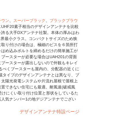
ラウン
、
スーパーブラック
、
ブラックブラウ
UHF20素子相当のデザインアンテナを比較
誇る大手DXアンテナ社製。本体の厚みはわ
mで業界最小クラス。コンパクトサイズのため狭
に取り付けの場合は、極細のビスを６箇所打
をはめ込みボルトを締めるだけの簡単施工が
ブースターが必要な場合はUAH201の背面
にブースターが露出しないので外観もキレイ
るべくブースターも屋内の、分配器の近くに
蔵タイプのデザインアンテナとは異なり、ブ
。太陽光発電システムや片流れ屋根で屋根上
置できない住宅にも最適。耐風速(破戒風
を受けにくい取り付け位置と形状をしているた
店人気ナンバー1の地デジアンテナでござい
デザインアンテナ特設ページ