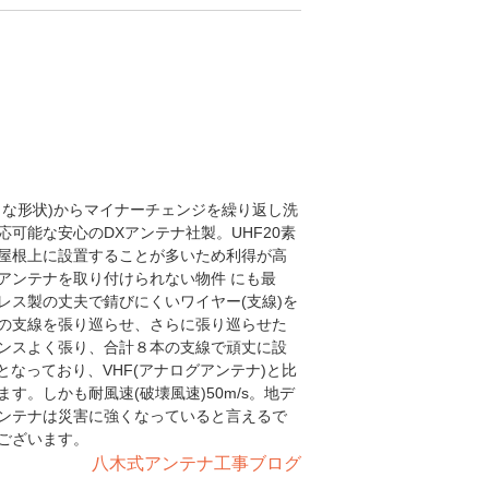
うな形状)からマイナーチェンジを繰り返し洗
可能な安心のDXアンテナ社製。UHF20素
屋根上に設置することが多いため利得が高
アンテナを取り付けられない物件 にも最
レス製の丈夫で錆びにくいワイヤー(支線)を
の支線を張り巡らせ、さらに張り巡らせた
ンスよく張り、合計８本の支線で頑丈に設
4cmとなっており、VHF(アナログアンテナ)と比
。しかも耐風速(破壊風速)50m/s。地デ
ンテナは災害に強くなっていると言えるで
ございます。
八木式アンテナ工事ブログ