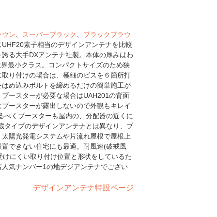
ラウン
、
スーパーブラック
、
ブラックブラウ
UHF20素子相当のデザインアンテナを比較
誇る大手DXアンテナ社製。本体の厚みはわ
mで業界最小クラス。コンパクトサイズのため狭
に取り付けの場合は、極細のビスを６箇所打
をはめ込みボルトを締めるだけの簡単施工が
ブースターが必要な場合はUAH201の背面
にブースターが露出しないので外観もキレイ
るべくブースターも屋内の、分配器の近くに
蔵タイプのデザインアンテナとは異なり、ブ
。太陽光発電システムや片流れ屋根で屋根上
置できない住宅にも最適。耐風速(破戒風
を受けにくい取り付け位置と形状をしているた
店人気ナンバー1の地デジアンテナでござい
デザインアンテナ特設ページ