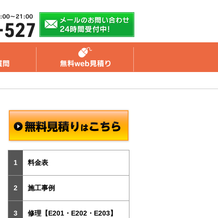
料金表
施工事例
修理【E201・E202・E203】