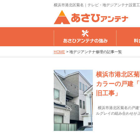
横浜市港北区菊名｜テレビ・地デジアンテナ設置工
さひアンテナの強み
料金のご案内
工事の流
HOME
>
地デジアンテナ修理の記事一覧
横浜市港北区菊
カラーの戸建「
旧工事」
横浜市港北区菊名の戸建
ルグレイの組み合わせが上