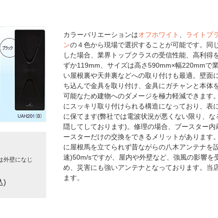
カラーバリエーションは
オフホワイト
、
ライトブ
ン
の４色から現場で選択することが可能です。同じ
した場合、業界トップクラスの受信性能、高利得を
ずか119mm、サイズは高さ590mm×幅220m
い屋根裏や天井裏などへの取り付けも最適。壁面
ち込んで金具を取り付け、金具にガチャンと本体
可能なため建物へのダメージを極力軽減できます。
にスッキリ取り付けられる構造になっており、表
に保てます(弊社では電波状況が悪くない限り、な
隠してしております)。修理の場合、ブースター内
ースターだけの交換をできるメリットがあります
に屋根馬を立てられず昔ながらの八木アンテナを設
速)50m/sですが、屋内や外壁など、強風の影響
は外壁になじ
め、災害にも強いアンテナとなっております。当
ます。
込)