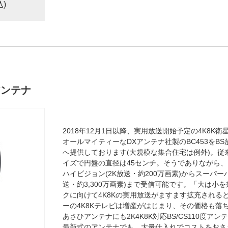
込)
度アンテナ
2018年12月1日以降、実用放送開始予定の4K8K衛
オールマイティーなDXアンテナ社製のBC453をB
へ提供しております(大規模な集合住宅は例外)。従来の
イズで円盤の直径は45センチ。そうでありながら
ハイビジョン(2K放送・約200万画素)からスーパー
送・約3,300万画素)まで受信可能です。「大は小
クに向けて4K8Kの実用放送がますます拡充される
ーの4K8Kテレビは増産がはじまり、その価格も落
あさひアンテナにも2K4K8K対応BS/CS110度
最新式のアンテナでも、大量仕入れでコストをおさ