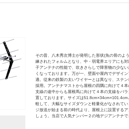
その昔、八木秀次博士が発明した形状(魚の骨のよ
練されたフォルムとなり、中・弱電界エリアにも対応
子アンテナの性能で、吹きさらしで障害物の少ない
くなっております。万が一、壁面や屋内でデザイン
適。従来の鉄製の太いワイヤーとは異なり、ステン
採用。アンテナマストから屋根の四隅に向けて４本
支線の途中からも屋根馬に向けて４本の支線をバラ
置しております。サイズは51.8cm×34cm×101.
較して、大幅なサイズダウンと軽量化がなされています
ジ放送が始まる前の時代より、屋根上に設置するア
しょう。当店で人気ナンバー２の地デジアンテナで