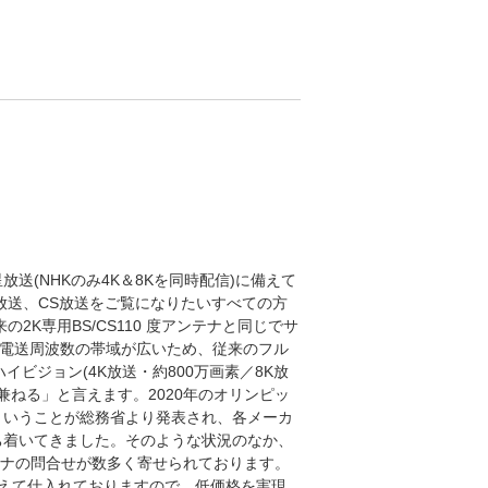
星放送(NHKのみ4K＆8Kを同時配信)に備えて
S放送、CS放送をご覧になりたいすべての方
2K専用BS/CS110 度アンテナと同じでサ
、電送周波数の帯域が広いため、従来のフル
ハイビジョン(4K放送・約800万画素／8K放
を兼ねる」と言えます。2020年のオリンピッ
ということが総務省より発表され、各メーカ
ち着いてきました。そのような状況のなか、
アンテナの問合せが数多く寄せられております。
えて仕入れておりますので、低価格を実現