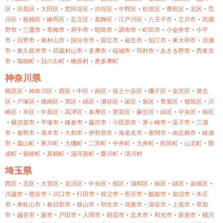
区
・
目黒区
・
大田区
・
世田谷区
・
渋谷区
・
中野区
・
杉並区
・
豊島区
・
北区
・
荒
川区
・
板橋区
・
練馬区
・
足立区
・
葛飾区
・
江戸川区
・
八王子市
・
立川市
・
武蔵
野市
・
三鷹市
・
青梅市
・
府中市
・
昭島市
・
調布市
・
町田市
・
小金井市
・
小平
市
・
日野市
・
東村山市
・
国分寺市
・
国立市
・
福生市
・
狛江市
・
東大和市
・
清瀬
市
・
東久留米市
・
武蔵村山市
・
多摩市
・
稲城市
・
羽村市
・
あきる野市
・
西東京
市
・
瑞穂町
・
日の出町
・
檜原村
・
奥多摩町
神奈川県
鶴見区
・
神奈川区
・
西区
・
中区
・
南区
・
保土ケ谷区
・
磯子区
・
金沢区
・
港北
区
・
戸塚区
・
港南区
・
旭区
・
緑区
・
瀬谷区
・
栄区
・
泉区
・
青葉区
・
都筑区
・
川
崎区
・
幸区
・
中原区
・
高津区
・
多摩区
・
宮前区
・
麻生区
・
緑区
・
中央区
・
南区
・
横須賀市
・
平塚市
・
鎌倉市
・
藤沢市・
小田原市・
茅ヶ崎市
・
逗子市
・
三浦
市
・
秦野市
・
厚木市
・
大和市
・
伊勢原市
・
海老名市
・
座間市
・
南足柄市
・
綾瀬
市
・
葉山町
・
寒川町
・
大磯町
・
二宮町
・
中井町
・
大井町
・
松田町
・
山北町
・
開
成町
・
箱根町
・
真鶴町
・
湯河原町
・
愛川町
・
清川村
埼玉県
西区
・
北区
・
大宮区
・
見沼区
・
中央区
・
桜区
・
浦和区
・
南区
・
緑区
・
岩槻区
・
川越市
・
熊谷市
・
川口市
・
行田市
・
秩父市
・
所沢市
・
飯能市
・
加須市
・
本庄
市
・
東松山市
・
春日部市
・
狭山市
・
羽生市
・
鴻巣市
・
深谷市
・
上尾市
・
草加
市
・
越谷市
・
蕨市
・
戸田市
・
入間市
・
朝霞市
・
志木市
・
和光市
・
新座市
・
桶川