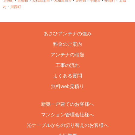
上牧町
・
五條市
・
大和郡山市
・
大和高田市
・
天理市
・
宇陀市
・
安堵町
・
山添
村
・
川西町
あさひアンテナの強み
料金のご案内
アンテナの種類
工事の流れ
よくある質問
無料web見積り
新築一戸建てのお客様へ
マンション管理会社様へ
光ケーブルからの切り替えのお客様へ