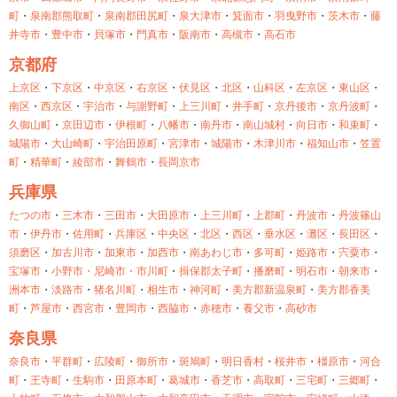
町
・
泉南郡熊取町
・
泉南郡田尻町
・
泉大津市
・
箕面市
・
羽曳野市
・
茨木市
・
藤
井寺市
・
豊中市
・
貝塚市
・
門真市
・
阪南市
・
高槻市
・
高石市
京都府
上京区
・
下京区
・
中京区
・
右京区
・
伏見区
・
北区
・
山科区
・
左京区
・
東山区
・
南区
・
西京区
・
宇治市
・
与謝野町
・
上三川町
・
井手町
・
京丹後市
・
京丹波町
・
久御山町
・
京田辺市
・
伊根町
・
八幡市
・
南丹市
・
南山城村
・
向日市
・
和束町
・
城陽市
・
大山崎町
・
宇治田原町
・
宮津市
・
城陽市
・
木津川市
・
福知山市
・
笠置
町
・
精華町
・
綾部市
・
舞鶴市
・
長岡京市
兵庫県
たつの市
・
三木市
・
三田市
・
大田原市
・
上三川町
・
上郡町
・
丹波市
・
丹波篠山
市
・
伊丹市
・
佐用町
・
兵庫区
・
中央区
・
北区
・
西区
・
垂水区
・
灘区
・
長田区
・
須磨区
・
加古川市
・
加東市
・
加西市
・
南あわじ市
・
多可町
・
姫路市
・
宍粟市
・
宝塚市
・
小野市・
尼崎市・
市川町
・
揖保郡太子町
・
播磨町
・
明石市
・
朝来市
・
洲本市
・
淡路市
・
猪名川町
・
相生市
・
神河町
・
美方郡新温泉町
・
美方郡香美
町
・
芦屋市
・
西宮市
・
豊岡市
・
西脇市
・
赤穂市
・
養父市
・
高砂市
奈良県
奈良市
・
平群町
・
広陵町
・
御所市
・
斑鳩町
・
明日香村
・
桜井市
・
橿原市
・
河合
町
・
王寺町
・
生駒市
・
田原本町
・
葛城市
・
香芝市
・
高取町
・
三宅町
・
三郷町
・