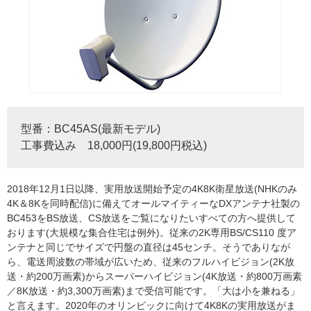
型番：BC45AS(最新モデル)
工事費込み 18,000円(19,800円税込)
2018年12月1日以降、実用放送開始予定の4K8K衛星放送(NHKのみ
4K＆8Kを同時配信)に備えてオールマイティーなDXアンテナ社製の
BC453をBS放送、CS放送をご覧になりたいすべての方へ提供して
おります(大規模な集合住宅は例外)。従来の2K専用BS/CS110 度ア
ンテナと同じでサイズで円盤の直径は45センチ。そうでありなが
ら、電送周波数の帯域が広いため、従来のフルハイビジョン(2K放
送・約200万画素)からスーパーハイビジョン(4K放送・約800万画素
／8K放送・約3,300万画素)まで受信可能です。「大は小を兼ねる」
と言えます。2020年のオリンピックに向けて4K8Kの実用放送がま