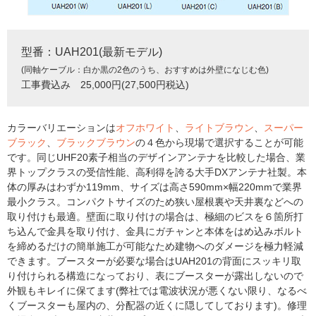
型番：UAH201(最新モデル)
(同軸ケーブル：白か黒の2色のうち、おすすめは外壁になじむ色)
工事費込み 25,000円(27,500円税込)
カラーバリエーションは
オフホワイト
、
ライトブラウン
、
スーパー
ブラック
、
ブラックブラウン
の４色から現場で選択することが可能
です。同じUHF20素子相当のデザインアンテナを比較した場合、業
界トップクラスの受信性能、高利得を誇る大手DXアンテナ社製。本
体の厚みはわずか119mm、サイズは高さ590mm×幅220mmで業界
最小クラス。コンパクトサイズのため狭い屋根裏や天井裏などへの
取り付けも最適。壁面に取り付けの場合は、極細のビスを６箇所打
ち込んで金具を取り付け、金具にガチャンと本体をはめ込みボルト
を締めるだけの簡単施工が可能なため建物へのダメージを極力軽減
できます。ブースターが必要な場合はUAH201の背面にスッキリ取
り付けられる構造になっており、表にブースターが露出しないので
外観もキレイに保てます(弊社では電波状況が悪くない限り、なるべ
くブースターも屋内の、分配器の近くに隠してしております)。修理