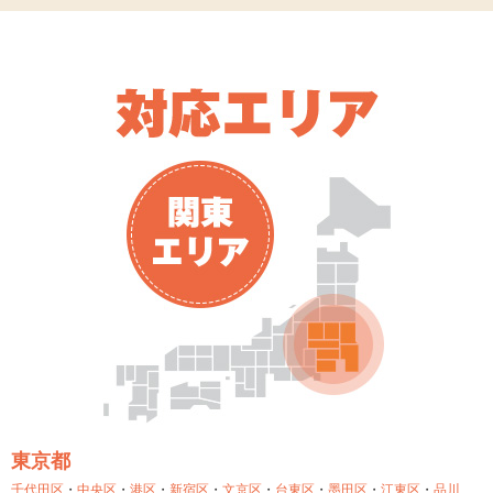
東京都
千代田区
・
中央区
・
港区
・
新宿区
・
文京区
・
台東区
・
墨田区
・
江東区
・
品川