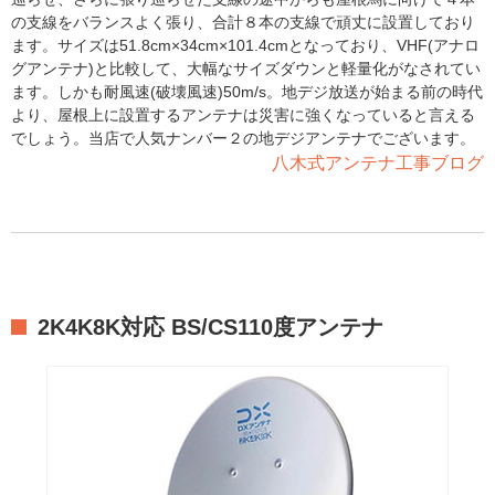
の支線をバランスよく張り、合計８本の支線で頑丈に設置しており
ます。サイズは51.8cm×34cm×101.4cmとなっており、VHF(アナロ
グアンテナ)と比較して、大幅なサイズダウンと軽量化がなされてい
ます。しかも耐風速(破壊風速)50m/s。地デジ放送が始まる前の時代
より、屋根上に設置するアンテナは災害に強くなっていると言える
でしょう。当店で人気ナンバー２の地デジアンテナでございます。
八木式アンテナ工事ブログ
2K4K8K対応 BS/CS110度アンテナ