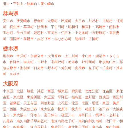
田市
・
守谷市
・
結城市
・
龍ケ崎市
群馬県
安中市
・
伊勢崎市
・
板倉町
・
大泉町
・
邑楽町
・
太田市
・
片品村
・
川場村
・
甘楽
町
・
桐生市
・
草津町
・
渋川市
・
下仁田町
・
昭和村
・
榛東村
・
高崎市
・
館林市
・
玉村町
・
千代田町
・
嬬恋村
・
富岡市
・
沼田市
・
中之条町
・
長野原町
・
東吾妻
町
・
藤岡市
・
前橋市
・
みどり市
・
みなかみ町
・
明和町
・
吉岡町
栃木県
足利市
・
市貝町
・
宇都宮市
・
大田原市
・
上三川町
・
小山市
・
鹿沼市
・
さくら
市
・
佐野市
・
塩谷町
・
下野市
・
高根沢町
・
栃木市
・
那珂川町
・
那須鳥山市
・
那
須塩原市
・
那須町
・
日光市
・
野木町
・
芳賀町・
真岡市・
益子町
・
壬生町
・
茂木
町
・
矢板市
大阪府
中央区
・
北区
・
旭区
・
港区
・
西区
・
城東区
・
鶴見区
・
住之江区
・
住吉区
・
東住
吉区
・
東成区
・
東淀川区
・
大正区
・
平野区
・
福島区
・
生野区
・
西成区
・
西淀川
区
・
都島区
・
天王寺区
・
阿倍野区
・
此花区
・
北区
・
南区
・
堺区
・
東区
・
美原
区
・
西区
・
大阪狭山市
・
東大阪市
・
松原市
・
枚方市
・
柏原市
・
池田市
・
大阪狭
山市
・
東大阪市
・
守谷市
・
富田林市
・
寝屋川市
・
岸和田市
・
摂津市
・
交野市
・
八尾市
・
南河内郡千早赤阪村
・
南河内郡太子町
・
南河内郡河南町
・
吹田市
・
和
泉市
・
四條畷市
・
河内長野市
・
泉佐野市
・
泉北郡忠岡町
・
泉南市
・
泉南郡岬