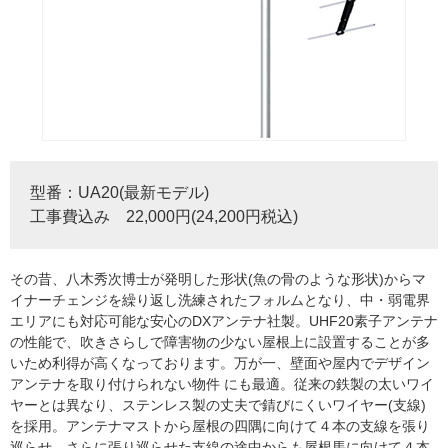
型番：UA20(最新モデル)
工事費込み 22,000円(24,200円税込)
その昔、八木秀次博士が発明した形状(魚の骨のような形状)からマ
イナーチェンジを繰り返し洗練されたフォルムとなり、中・弱電界
エリアにも対応可能な安心のDXアンテナ社製。UHF20素子アンテナ
の性能で、吹きさらしで障害物の少ない屋根上に設置することが多
いため利得が高くなっております。万が一、壁面や屋内でデザイン
アンテナを取り付けられない物件 にも最適。従来の鉄製の太いワイ
ヤーとは異なり、ステンレス製の丈夫で錆びにくいワイヤー(支線)
を採用。アンテナマストから屋根の四隅に向けて４本の支線を張り
巡らせ、さらに張り巡らせた支線の途中からも屋根馬に向けて４本