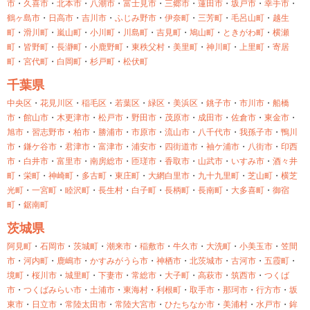
市
・
久喜市
・
北本市
・
八潮市
・
富士見市
・
三郷市
・
蓮田市
・
坂戸市
・
幸手市
・
鶴ヶ島市
・
日高市
・
吉川市
・
ふじみ野市
・
伊奈町
・
三芳町
・
毛呂山町
・
越生
町
・
滑川町
・
嵐山町
・
小川町
・
川島町
・
吉見町
・
鳩山町
・
ときがわ町
・
横瀬
町
・
皆野町
・
長瀞町
・
小鹿野町
・
東秩父村
・
美里町
・
神川町
・
上里町
・
寄居
町
・
宮代町
・
白岡町
・
杉戸町
・
松伏町
千葉県
中央区
・
花見川区
・
稲毛区
・
若葉区
・
緑区
・
美浜区
・
銚子市
・
市川市
・
船橋
市
・
館山市
・
木更津市
・
松戸市
・
野田市
・
茂原市
・
成田市
・
佐倉市
・
東金市
・
旭市
・
習志野市
・
柏市
・
勝浦市
・
市原市
・
流山市
・
八千代市
・
我孫子市
・
鴨川
市
・
鎌ケ谷市
・
君津市
・
富津市
・
浦安市
・
四街道市
・
袖ケ浦市
・
八街市
・
印西
市
・
白井市
・
富里市
・
南房総市
・
匝瑳市
・
香取市
・
山武市
・
いすみ市
・
酒々井
町
・
栄町
・
神崎町
・
多古町
・
東庄町
・
大網白里市
・
九十九里町
・
芝山町
・
横芝
光町
・
一宮町
・
睦沢町
・
長生村
・
白子町
・
長柄町
・
長南町
・
大多喜町
・
御宿
町
・
鋸南町
茨城県
阿見町
・
石岡市
・
茨城町
・
潮来市
・
稲敷市
・
牛久市
・
大洗町
・
小美玉市
・
笠間
市
・
河内町
・
鹿嶋市
・
かすみがうら市
・
神栖市
・
北茨城市
・
古河市
・
五霞町
・
境町
・
桜川市
・
城里町
・
下妻市
・
常総市
・
大子町
・
高萩市
・
筑西市
・
つくば
市
・
つくばみらい市
・
土浦市
・
東海村
・
利根町
・
取手市
・
那珂市
・
行方市
・
坂
東市
・
日立市
・
常陸太田市
・
常陸大宮市
・
ひたちなか市
・
美浦村
・
水戸市
・
鉾