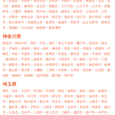
区
・
目黒区
・
大田区
・
世田谷区
・
渋谷区
・
中野区
・
杉並区
・
豊島区
・
北区
・
荒
川区
・
板橋区
・
練馬区
・
足立区
・
葛飾区
・
江戸川区
・
八王子市
・
立川市
・
武蔵
野市
・
三鷹市
・
青梅市
・
府中市
・
昭島市
・
調布市
・
町田市
・
小金井市
・
小平
市
・
日野市
・
東村山市
・
国分寺市
・
国立市
・
福生市
・
狛江市
・
東大和市
・
清瀬
市
・
東久留米市
・
武蔵村山市
・
多摩市
・
稲城市
・
羽村市
・
あきる野市
・
西東京
市
・
瑞穂町
・
日の出町
・
檜原村
・
奥多摩町
神奈川県
鶴見区
・
神奈川区
・
西区
・
中区
・
南区
・
保土ケ谷区
・
磯子区
・
金沢区
・
港北
区
・
戸塚区
・
港南区
・
旭区
・
緑区
・
瀬谷区
・
栄区
・
泉区
・
青葉区
・
都筑区
・
川
崎区
・
幸区
・
中原区
・
高津区
・
多摩区
・
宮前区
・
麻生区
・
緑区
・
中央区
・
南区
・
横須賀市
・
平塚市
・
鎌倉市
・
藤沢市・
小田原市・
茅ヶ崎市
・
逗子市
・
三浦
市
・
秦野市
・
厚木市
・
大和市
・
伊勢原市
・
海老名市
・
座間市
・
南足柄市
・
綾瀬
市
・
葉山町
・
寒川町
・
大磯町
・
二宮町
・
中井町
・
大井町
・
松田町
・
山北町
・
開
成町
・
箱根町
・
真鶴町
・
湯河原町
・
愛川町
・
清川村
埼玉県
西区
・
北区
・
大宮区
・
見沼区
・
中央区
・
桜区
・
浦和区
・
南区
・
緑区
・
岩槻区
・
川越市
・
熊谷市
・
川口市
・
行田市
・
秩父市
・
所沢市
・
飯能市
・
加須市
・
本庄
市
・
東松山市
・
春日部市
・
狭山市
・
羽生市
・
鴻巣市
・
深谷市
・
上尾市
・
草加
市
・
越谷市
・
蕨市
・
戸田市
・
入間市
・
朝霞市
・
志木市
・
和光市
・
新座市
・
桶川
市
・
久喜市
・
北本市
・
八潮市
・
富士見市
・
三郷市
・
蓮田市
・
坂戸市
・
幸手市
・