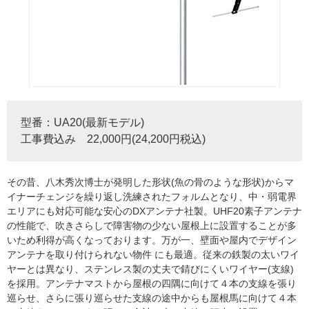
型番：UA20(最新モデル)
工事費込み 22,000円(24,200円税込)
その昔、八木秀次博士が発明した形状(魚の骨のような形状)からマ
イナーチェンジを繰り返し洗練されたフォルムとなり、中・弱電界
エリアにも対応可能な安心のDXアンテナ社製。UHF20素子アンテナ
の性能で、吹きさらしで障害物の少ない屋根上に設置することが多
いため利得が高くなっております。万が一、壁面や屋内でデザイン
アンテナを取り付けられない物件 にも最適。従来の鉄製の太いワイ
ヤーとは異なり、ステンレス製の丈夫で錆びにくいワイヤー(支線)
を採用。アンテナマストから屋根の四隅に向けて４本の支線を張り
巡らせ、さらに張り巡らせた支線の途中からも屋根馬に向けて４本