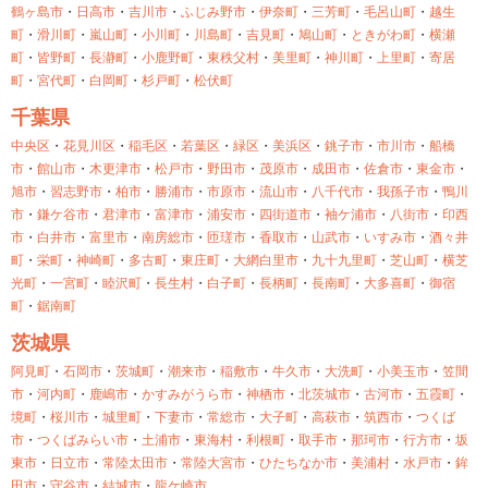
鶴ヶ島市
・
日高市
・
吉川市
・
ふじみ野市
・
伊奈町
・
三芳町
・
毛呂山町
・
越生
町
・
滑川町
・
嵐山町
・
小川町
・
川島町
・
吉見町
・
鳩山町
・
ときがわ町
・
横瀬
町
・
皆野町
・
長瀞町
・
小鹿野町
・
東秩父村
・
美里町
・
神川町
・
上里町
・
寄居
町
・
宮代町
・
白岡町
・
杉戸町
・
松伏町
千葉県
中央区
・
花見川区
・
稲毛区
・
若葉区
・
緑区
・
美浜区
・
銚子市
・
市川市
・
船橋
市
・
館山市
・
木更津市
・
松戸市
・
野田市
・
茂原市
・
成田市
・
佐倉市
・
東金市
・
旭市
・
習志野市
・
柏市
・
勝浦市
・
市原市
・
流山市
・
八千代市
・
我孫子市
・
鴨川
市
・
鎌ケ谷市
・
君津市
・
富津市
・
浦安市
・
四街道市
・
袖ケ浦市
・
八街市
・
印西
市
・
白井市
・
富里市
・
南房総市
・
匝瑳市
・
香取市
・
山武市
・
いすみ市
・
酒々井
町
・
栄町
・
神崎町
・
多古町
・
東庄町
・
大網白里市
・
九十九里町
・
芝山町
・
横芝
光町
・
一宮町
・
睦沢町
・
長生村
・
白子町
・
長柄町
・
長南町
・
大多喜町
・
御宿
町
・
鋸南町
茨城県
阿見町
・
石岡市
・
茨城町
・
潮来市
・
稲敷市
・
牛久市
・
大洗町
・
小美玉市
・
笠間
市
・
河内町
・
鹿嶋市
・
かすみがうら市
・
神栖市
・
北茨城市
・
古河市
・
五霞町
・
境町
・
桜川市
・
城里町
・
下妻市
・
常総市
・
大子町
・
高萩市
・
筑西市
・
つくば
市
・
つくばみらい市
・
土浦市
・
東海村
・
利根町
・
取手市
・
那珂市
・
行方市
・
坂
東市
・
日立市
・
常陸太田市
・
常陸大宮市
・
ひたちなか市
・
美浦村
・
水戸市
・
鉾
田市
・
守谷市
・
結城市
・
龍ケ崎市