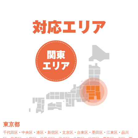
東京都
千代田区
・
中央区
・
港区
・
新宿区
・
文京区
・
台東区
・
墨田区
・
江東区
・
品川