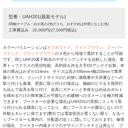
型番：UAH201(最新モデル)
(同軸ケーブル：白か黒の2色のうち、おすすめは外壁になじむ色)
工事費込み 25,000円(27,500円税込)
カラーバリエーションは
オフホワイト
、
ライトブラウン
、
スーパー
ブラック
、
ブラックブラウン
の４色から現場で選択することが可能
です。同じUHF20素子相当のデザインアンテナを比較した場合、業
界トップクラスの受信性能、高利得を誇る大手DXアンテナ社製。本
体の厚みはわずか119mm、サイズは高さ590mm×幅220mmで業界
最小クラス。コンパクトサイズのため狭い屋根裏や天井裏などへの
取り付けも最適。壁面に取り付けの場合は、極細のビスを６箇所打
ち込んで金具を取り付け、金具にガチャンと本体をはめ込みボルト
を締めるだけの簡単施工が可能なため建物へのダメージを極力軽減
できます。ブースターが必要な場合はUAH201の背面にスッキリ取
り付けられる構造になっており、表にブースターが露出しないので
外観もキレイに保てます(弊社では電波状況が悪くない限り、なるべ
くブースターも屋内の、分配器の近くに隠してしております)。修理
の場合、ブースター内蔵タイプのデザインアンテナとは異なり、ブ