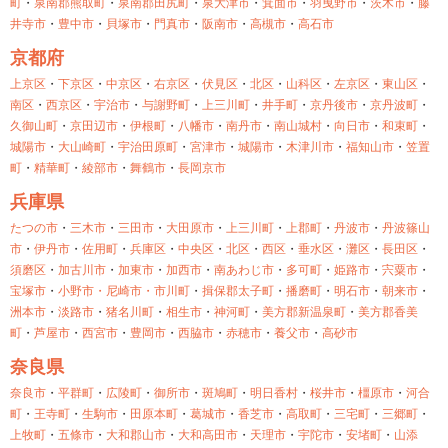
町
・
泉南郡熊取町
・
泉南郡田尻町
・
泉大津市
・
箕面市
・
羽曳野市
・
茨木市
・
藤
井寺市
・
豊中市
・
貝塚市
・
門真市
・
阪南市
・
高槻市
・
高石市
京都府
上京区
・
下京区
・
中京区
・
右京区
・
伏見区
・
北区
・
山科区
・
左京区
・
東山区
・
南区
・
西京区
・
宇治市
・
与謝野町
・
上三川町
・
井手町
・
京丹後市
・
京丹波町
・
久御山町
・
京田辺市
・
伊根町
・
八幡市
・
南丹市
・
南山城村
・
向日市
・
和束町
・
城陽市
・
大山崎町
・
宇治田原町
・
宮津市
・
城陽市
・
木津川市
・
福知山市
・
笠置
町
・
精華町
・
綾部市
・
舞鶴市
・
長岡京市
兵庫県
たつの市
・
三木市
・
三田市
・
大田原市
・
上三川町
・
上郡町
・
丹波市
・
丹波篠山
市
・
伊丹市
・
佐用町
・
兵庫区
・
中央区
・
北区
・
西区
・
垂水区
・
灘区
・
長田区
・
須磨区
・
加古川市
・
加東市
・
加西市
・
南あわじ市
・
多可町
・
姫路市
・
宍粟市
・
宝塚市
・
小野市・
尼崎市・
市川町
・
揖保郡太子町
・
播磨町
・
明石市
・
朝来市
・
洲本市
・
淡路市
・
猪名川町
・
相生市
・
神河町
・
美方郡新温泉町
・
美方郡香美
町
・
芦屋市
・
西宮市
・
豊岡市
・
西脇市
・
赤穂市
・
養父市
・
高砂市
奈良県
奈良市
・
平群町
・
広陵町
・
御所市
・
斑鳩町
・
明日香村
・
桜井市
・
橿原市
・
河合
町
・
王寺町
・
生駒市
・
田原本町
・
葛城市
・
香芝市
・
高取町
・
三宅町
・
三郷町
・
上牧町
・
五條市
・
大和郡山市
・
大和高田市
・
天理市
・
宇陀市
・
安堵町
・
山添