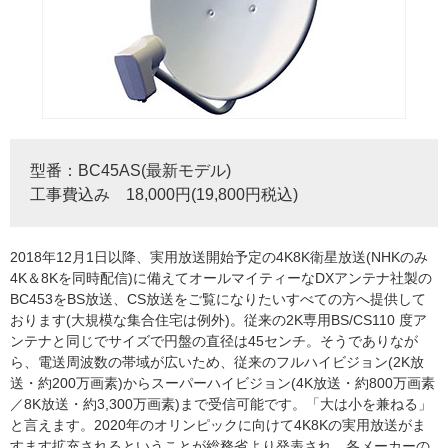
型番：BC45AS(最新モデル)
工事費込み 18,000円(19,800円税込)
2018年12月1日以降、実用放送開始予定の4K8K衛星放送(NHKのみ
4K＆8Kを同時配信)に備えてオールマイティーなDXアンテナ社製の
BC453をBS放送、CS放送をご覧になりたいすべての方へ提供して
おります(大規模な集合住宅は例外)。従来の2K専用BS/CS110 度ア
ンテナと同じでサイズで円盤の直径は45センチ。そうでありなが
ら、電送周波数の帯域が広いため、従来のフルハイビジョン(2K放
送・約200万画素)からスーパーハイビジョン(4K放送・約800万画素
／8K放送・約3,300万画素)まで受信可能です。「大は小を兼ねる」
と言えます。2020年のオリンピックに向けて4K8Kの実用放送がま
すます拡充されるということが総務省より発表され、各メーカーの