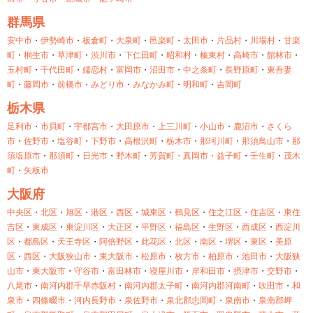
群馬県
安中市
・
伊勢崎市
・
板倉町
・
大泉町
・
邑楽町
・
太田市
・
片品村
・
川場村
・
甘楽
町
・
桐生市
・
草津町
・
渋川市
・
下仁田町
・
昭和村
・
榛東村
・
高崎市
・
館林市
・
玉村町
・
千代田町
・
嬬恋村
・
富岡市
・
沼田市
・
中之条町
・
長野原町
・
東吾妻
町
・
藤岡市
・
前橋市
・
みどり市
・
みなかみ町
・
明和町
・
吉岡町
栃木県
足利市
・
市貝町
・
宇都宮市
・
大田原市
・
上三川町
・
小山市
・
鹿沼市
・
さくら
市
・
佐野市
・
塩谷町
・
下野市
・
高根沢町
・
栃木市
・
那珂川町
・
那須鳥山市
・
那
須塩原市
・
那須町
・
日光市
・
野木町
・
芳賀町・
真岡市・
益子町
・
壬生町
・
茂木
町
・
矢板市
大阪府
中央区
・
北区
・
旭区
・
港区
・
西区
・
城東区
・
鶴見区
・
住之江区
・
住吉区
・
東住
吉区
・
東成区
・
東淀川区
・
大正区
・
平野区
・
福島区
・
生野区
・
西成区
・
西淀川
区
・
都島区
・
天王寺区
・
阿倍野区
・
此花区
・
北区
・
南区
・
堺区
・
東区
・
美原
区
・
西区
・
大阪狭山市
・
東大阪市
・
松原市
・
枚方市
・
柏原市
・
池田市
・
大阪狭
山市
・
東大阪市
・
守谷市
・
富田林市
・
寝屋川市
・
岸和田市
・
摂津市
・
交野市
・
八尾市
・
南河内郡千早赤阪村
・
南河内郡太子町
・
南河内郡河南町
・
吹田市
・
和
泉市
・
四條畷市
・
河内長野市
・
泉佐野市
・
泉北郡忠岡町
・
泉南市
・
泉南郡岬