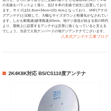
の支線をバランスよく張り、合計８本の支線で頑丈に設置しており
ます。サイズは51.8cm×34cm×101.4cmとなっており、VHF(アナロ
グアンテナ)と比較して、大幅なサイズダウンと軽量化がなされてい
ます。しかも耐風速(破壊風速)50m/s。地デジ放送が始まる前の時代
より、屋根上に設置するアンテナは災害に強くなっていると言える
でしょう。当店で人気ナンバー２の地デジアンテナでございます。
八木式アンテナ工事ブログ
2K4K8K対応 BS/CS110度アンテナ