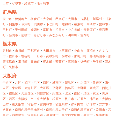
田市
・
守谷市
・
結城市
・
龍ケ崎市
群馬県
安中市
・
伊勢崎市
・
板倉町
・
大泉町
・
邑楽町
・
太田市
・
片品村
・
川場村
・
甘楽
町
・
桐生市
・
草津町
・
渋川市
・
下仁田町
・
昭和村
・
榛東村
・
高崎市
・
館林市
・
玉村町
・
千代田町
・
嬬恋村
・
富岡市
・
沼田市
・
中之条町
・
長野原町
・
東吾妻
町
・
藤岡市
・
前橋市
・
みどり市
・
みなかみ町
・
明和町
・
吉岡町
栃木県
足利市
・
市貝町
・
宇都宮市
・
大田原市
・
上三川町
・
小山市
・
鹿沼市
・
さくら
市
・
佐野市
・
塩谷町
・
下野市
・
高根沢町
・
栃木市
・
那珂川町
・
那須鳥山市
・
那
須塩原市
・
那須町
・
日光市
・
野木町
・
芳賀町・
真岡市・
益子町
・
壬生町
・
茂木
町
・
矢板市
大阪府
中央区
・
北区
・
旭区
・
港区
・
西区
・
城東区
・
鶴見区
・
住之江区
・
住吉区
・
東住
吉区
・
東成区
・
東淀川区
・
大正区
・
平野区
・
福島区
・
生野区
・
西成区
・
西淀川
区
・
都島区
・
天王寺区
・
阿倍野区
・
此花区
・
北区
・
南区
・
堺区
・
東区
・
美原
区
・
西区
・
大阪狭山市
・
東大阪市
・
松原市
・
枚方市
・
柏原市
・
池田市
・
大阪狭
山市
・
東大阪市
・
守谷市
・
富田林市
・
寝屋川市
・
岸和田市
・
摂津市
・
交野市
・
八尾市
・
南河内郡千早赤阪村
・
南河内郡太子町
・
南河内郡河南町
・
吹田市
・
和
泉市
・
四條畷市
・
河内長野市
・
泉佐野市
・
泉北郡忠岡町
・
泉南市
・
泉南郡岬