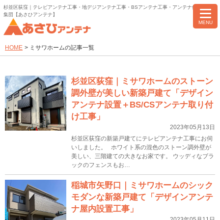
杉並区荻窪｜テレビアンテナ工事・地デジアンテナ工事・BSアンテナ工事・アンテナ修理のプロ
集団【あさひアンテナ】
MENU
HOME
>
ミサワホームの記事一覧
杉並区荻窪｜ミサワホームのストーン
調外壁が美しい新築戸建て「デザイン
アンテナ設置＋BS/CSアンテナ取り付
け工事」
2023年05月13日
杉並区荻窪の新築戸建てにテレビアンテナ工事にお伺
いしました。 ホワイト系の混色のストーン調外壁が
美しい、三階建ての大きなお家です。 ウッディなブラ
ックのフェンスもお…
稲城市矢野口｜ミサワホームのシック
モダンな新築戸建て「デザインアンテ
ナ屋内設置工事」
2023年05月11日