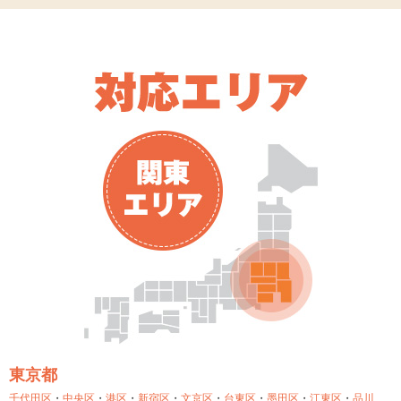
東京都
千代田区
・
中央区
・
港区
・
新宿区
・
文京区
・
台東区
・
墨田区
・
江東区
・
品川