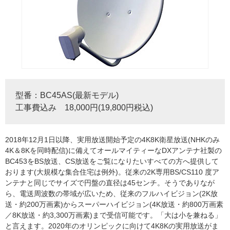
型番：BC45AS(最新モデル)
工事費込み 18,000円(19,800円税込)
2018年12月1日以降、実用放送開始予定の4K8K衛星放送(NHKのみ
4K＆8Kを同時配信)に備えてオールマイティーなDXアンテナ社製の
BC453をBS放送、CS放送をご覧になりたいすべての方へ提供して
おります(大規模な集合住宅は例外)。従来の2K専用BS/CS110 度ア
ンテナと同じでサイズで円盤の直径は45センチ。そうでありなが
ら、電送周波数の帯域が広いため、従来のフルハイビジョン(2K放
送・約200万画素)からスーパーハイビジョン(4K放送・約800万画素
／8K放送・約3,300万画素)まで受信可能です。「大は小を兼ねる」
と言えます。2020年のオリンピックに向けて4K8Kの実用放送がま