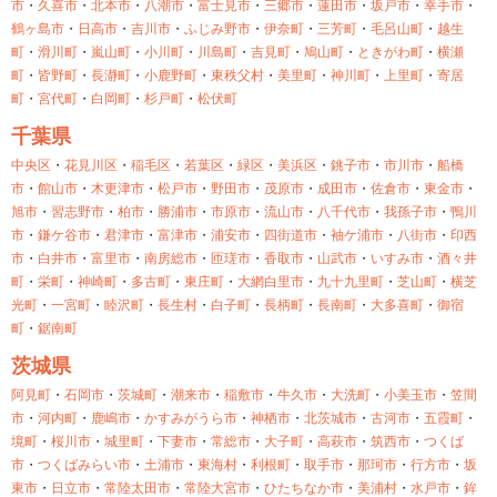
市
・
久喜市
・
北本市
・
八潮市
・
富士見市
・
三郷市
・
蓮田市
・
坂戸市
・
幸手市
・
鶴ヶ島市
・
日高市
・
吉川市
・
ふじみ野市
・
伊奈町
・
三芳町
・
毛呂山町
・
越生
町
・
滑川町
・
嵐山町
・
小川町
・
川島町
・
吉見町
・
鳩山町
・
ときがわ町
・
横瀬
町
・
皆野町
・
長瀞町
・
小鹿野町
・
東秩父村
・
美里町
・
神川町
・
上里町
・
寄居
町
・
宮代町
・
白岡町
・
杉戸町
・
松伏町
千葉県
中央区
・
花見川区
・
稲毛区
・
若葉区
・
緑区
・
美浜区
・
銚子市
・
市川市
・
船橋
市
・
館山市
・
木更津市
・
松戸市
・
野田市
・
茂原市
・
成田市
・
佐倉市
・
東金市
・
旭市
・
習志野市
・
柏市
・
勝浦市
・
市原市
・
流山市
・
八千代市
・
我孫子市
・
鴨川
市
・
鎌ケ谷市
・
君津市
・
富津市
・
浦安市
・
四街道市
・
袖ケ浦市
・
八街市
・
印西
市
・
白井市
・
富里市
・
南房総市
・
匝瑳市
・
香取市
・
山武市
・
いすみ市
・
酒々井
町
・
栄町
・
神崎町
・
多古町
・
東庄町
・
大網白里市
・
九十九里町
・
芝山町
・
横芝
光町
・
一宮町
・
睦沢町
・
長生村
・
白子町
・
長柄町
・
長南町
・
大多喜町
・
御宿
町
・
鋸南町
茨城県
阿見町
・
石岡市
・
茨城町
・
潮来市
・
稲敷市
・
牛久市
・
大洗町
・
小美玉市
・
笠間
市
・
河内町
・
鹿嶋市
・
かすみがうら市
・
神栖市
・
北茨城市
・
古河市
・
五霞町
・
境町
・
桜川市
・
城里町
・
下妻市
・
常総市
・
大子町
・
高萩市
・
筑西市
・
つくば
市
・
つくばみらい市
・
土浦市
・
東海村
・
利根町
・
取手市
・
那珂市
・
行方市
・
坂
東市
・
日立市
・
常陸太田市
・
常陸大宮市
・
ひたちなか市
・
美浦村
・
水戸市
・
鉾