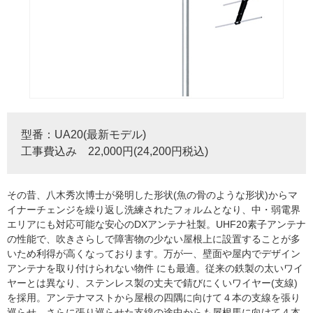
型番：UA20(最新モデル)
工事費込み 22,000円(24,200円税込)
その昔、八木秀次博士が発明した形状(魚の骨のような形状)からマ
イナーチェンジを繰り返し洗練されたフォルムとなり、中・弱電界
エリアにも対応可能な安心のDXアンテナ社製。UHF20素子アンテナ
の性能で、吹きさらしで障害物の少ない屋根上に設置することが多
いため利得が高くなっております。万が一、壁面や屋内でデザイン
アンテナを取り付けられない物件 にも最適。従来の鉄製の太いワイ
ヤーとは異なり、ステンレス製の丈夫で錆びにくいワイヤー(支線)
を採用。アンテナマストから屋根の四隅に向けて４本の支線を張り
巡らせ、さらに張り巡らせた支線の途中からも屋根馬に向けて４本