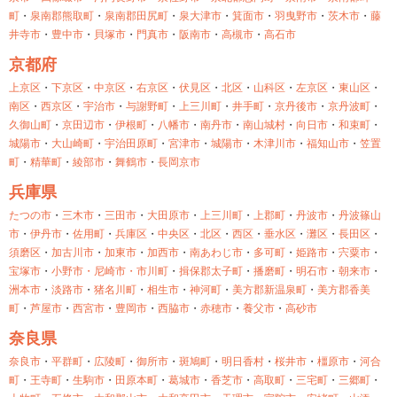
町
・
泉南郡熊取町
・
泉南郡田尻町
・
泉大津市
・
箕面市
・
羽曳野市
・
茨木市
・
藤
井寺市
・
豊中市
・
貝塚市
・
門真市
・
阪南市
・
高槻市
・
高石市
京都府
上京区
・
下京区
・
中京区
・
右京区
・
伏見区
・
北区
・
山科区
・
左京区
・
東山区
・
南区
・
西京区
・
宇治市
・
与謝野町
・
上三川町
・
井手町
・
京丹後市
・
京丹波町
・
久御山町
・
京田辺市
・
伊根町
・
八幡市
・
南丹市
・
南山城村
・
向日市
・
和束町
・
城陽市
・
大山崎町
・
宇治田原町
・
宮津市
・
城陽市
・
木津川市
・
福知山市
・
笠置
町
・
精華町
・
綾部市
・
舞鶴市
・
長岡京市
兵庫県
たつの市
・
三木市
・
三田市
・
大田原市
・
上三川町
・
上郡町
・
丹波市
・
丹波篠山
市
・
伊丹市
・
佐用町
・
兵庫区
・
中央区
・
北区
・
西区
・
垂水区
・
灘区
・
長田区
・
須磨区
・
加古川市
・
加東市
・
加西市
・
南あわじ市
・
多可町
・
姫路市
・
宍粟市
・
宝塚市
・
小野市・
尼崎市・
市川町
・
揖保郡太子町
・
播磨町
・
明石市
・
朝来市
・
洲本市
・
淡路市
・
猪名川町
・
相生市
・
神河町
・
美方郡新温泉町
・
美方郡香美
町
・
芦屋市
・
西宮市
・
豊岡市
・
西脇市
・
赤穂市
・
養父市
・
高砂市
奈良県
奈良市
・
平群町
・
広陵町
・
御所市
・
斑鳩町
・
明日香村
・
桜井市
・
橿原市
・
河合
町
・
王寺町
・
生駒市
・
田原本町
・
葛城市
・
香芝市
・
高取町
・
三宅町
・
三郷町
・