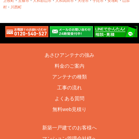
上牧町
・
五條市
・
大和郡山市
・
大和高田市
・
天理市
・
宇陀市
・
安堵町
・
山添
村
・
川西町
あさひアンテナの強み
料金のご案内
アンテナの種類
工事の流れ
よくある質問
無料web見積り
新築一戸建てのお客様へ
マンション管理会社様へ