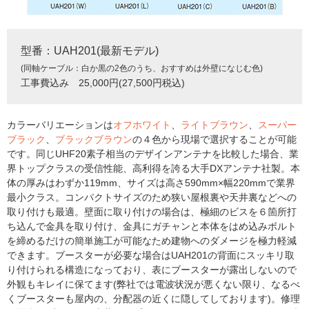
型番：UAH201(最新モデル)
(同軸ケーブル：白か黒の2色のうち、おすすめは外壁になじむ色)
工事費込み 25,000円(27,500円税込)
カラーバリエーションは
オフホワイト
、
ライトブラウン
、
スーパー
ブラック
、
ブラックブラウン
の４色から現場で選択することが可能
です。同じUHF20素子相当のデザインアンテナを比較した場合、業
界トップクラスの受信性能、高利得を誇る大手DXアンテナ社製。本
体の厚みはわずか119mm、サイズは高さ590mm×幅220mmで業界
最小クラス。コンパクトサイズのため狭い屋根裏や天井裏などへの
取り付けも最適。壁面に取り付けの場合は、極細のビスを６箇所打
ち込んで金具を取り付け、金具にガチャンと本体をはめ込みボルト
を締めるだけの簡単施工が可能なため建物へのダメージを極力軽減
できます。ブースターが必要な場合はUAH201の背面にスッキリ取
り付けられる構造になっており、表にブースターが露出しないので
外観もキレイに保てます(弊社では電波状況が悪くない限り、なるべ
くブースターも屋内の、分配器の近くに隠してしております)。修理