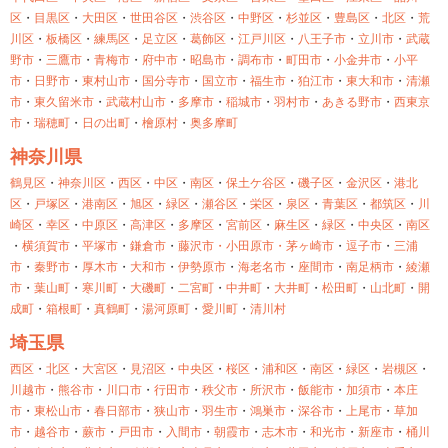
区
・
目黒区
・
大田区
・
世田谷区
・
渋谷区
・
中野区
・
杉並区
・
豊島区
・
北区
・
荒
川区
・
板橋区
・
練馬区
・
足立区
・
葛飾区
・
江戸川区
・
八王子市
・
立川市
・
武蔵
野市
・
三鷹市
・
青梅市
・
府中市
・
昭島市
・
調布市
・
町田市
・
小金井市
・
小平
市
・
日野市
・
東村山市
・
国分寺市
・
国立市
・
福生市
・
狛江市
・
東大和市
・
清瀬
市
・
東久留米市
・
武蔵村山市
・
多摩市
・
稲城市
・
羽村市
・
あきる野市
・
西東京
市
・
瑞穂町
・
日の出町
・
檜原村
・
奥多摩町
神奈川県
鶴見区
・
神奈川区
・
西区
・
中区
・
南区
・
保土ケ谷区
・
磯子区
・
金沢区
・
港北
区
・
戸塚区
・
港南区
・
旭区
・
緑区
・
瀬谷区
・
栄区
・
泉区
・
青葉区
・
都筑区
・
川
崎区
・
幸区
・
中原区
・
高津区
・
多摩区
・
宮前区
・
麻生区
・
緑区
・
中央区
・
南区
・
横須賀市
・
平塚市
・
鎌倉市
・
藤沢市・
小田原市・
茅ヶ崎市
・
逗子市
・
三浦
市
・
秦野市
・
厚木市
・
大和市
・
伊勢原市
・
海老名市
・
座間市
・
南足柄市
・
綾瀬
市
・
葉山町
・
寒川町
・
大磯町
・
二宮町
・
中井町
・
大井町
・
松田町
・
山北町
・
開
成町
・
箱根町
・
真鶴町
・
湯河原町
・
愛川町
・
清川村
埼玉県
西区
・
北区
・
大宮区
・
見沼区
・
中央区
・
桜区
・
浦和区
・
南区
・
緑区
・
岩槻区
・
川越市
・
熊谷市
・
川口市
・
行田市
・
秩父市
・
所沢市
・
飯能市
・
加須市
・
本庄
市
・
東松山市
・
春日部市
・
狭山市
・
羽生市
・
鴻巣市
・
深谷市
・
上尾市
・
草加
市
・
越谷市
・
蕨市
・
戸田市
・
入間市
・
朝霞市
・
志木市
・
和光市
・
新座市
・
桶川