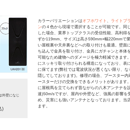
カラーバリエーションは
オフホワイト
、
ライトブ
ン
の４色から現場で選択することが可能です。同じ
した場合、業界トップクラスの受信性能、高利得を
ずか119mm、サイズは高さ590mm×幅220m
い屋根裏や天井裏などへの取り付けも最適。壁面
ち込んで金具を取り付け、金具にガチャンと本体
可能なため建物へのダメージを極力軽減できます。
にスッキリ取り付けられる構造になっており、表
に保てます(弊社では電波状況が悪くない限り、な
隠してしております)。修理の場合、ブースター内
ースターだけの交換をできるメリットがあります
に屋根馬を立てられず昔ながらの八木アンテナを設
速)50m/sですが、屋内や外壁など、強風の影響
は外壁になじ
め、災害にも強いアンテナとなっております。当
ます。
込)