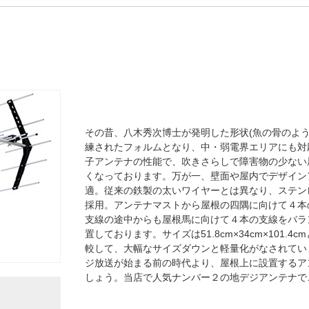
その昔、八木秀次博士が発明した形状(魚の骨のよ
練されたフォルムとなり、中・弱電界エリアにも対応
子アンテナの性能で、吹きさらしで障害物の少ない
くなっております。万が一、壁面や屋内でデザイン
適。従来の鉄製の太いワイヤーとは異なり、ステン
採用。アンテナマストから屋根の四隅に向けて４本
支線の途中からも屋根馬に向けて４本の支線をバラ
置しております。サイズは51.8cm×34cm×101.
較して、大幅なサイズダウンと軽量化がなされています
ジ放送が始まる前の時代より、屋根上に設置するア
しょう。当店で人気ナンバー２の地デジアンテナで