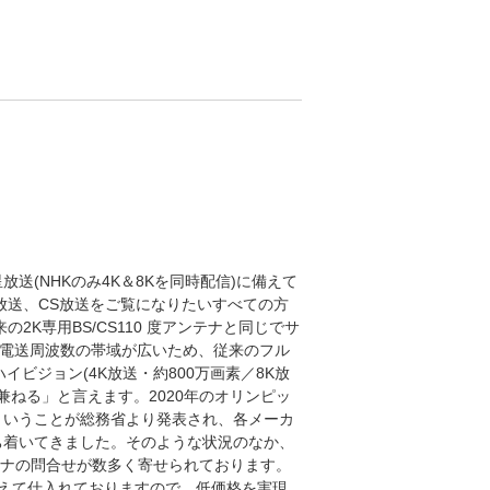
星放送(NHKのみ4K＆8Kを同時配信)に備えて
S放送、CS放送をご覧になりたいすべての方
2K専用BS/CS110 度アンテナと同じでサ
、電送周波数の帯域が広いため、従来のフル
ハイビジョン(4K放送・約800万画素／8K放
を兼ねる」と言えます。2020年のオリンピッ
ということが総務省より発表され、各メーカ
ち着いてきました。そのような状況のなか、
アンテナの問合せが数多く寄せられております。
えて仕入れておりますので、低価格を実現