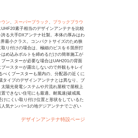
ラウン
、
スーパーブラック
、
ブラックブラウ
UHF20素子相当のデザインアンテナを比較
誇る大手DXアンテナ社製。本体の厚みはわ
mで業界最小クラス。コンパクトサイズのため狭
に取り付けの場合は、極細のビスを６箇所打
をはめ込みボルトを締めるだけの簡単施工が
ブースターが必要な場合はUAH201の背面
にブースターが露出しないので外観もキレイ
るべくブースターも屋内の、分配器の近くに
蔵タイプのデザインアンテナとは異なり、ブ
。太陽光発電システムや片流れ屋根で屋根上
置できない住宅にも最適。耐風速(破戒風
を受けにくい取り付け位置と形状をしているた
店人気ナンバー1の地デジアンテナでござい
デザインアンテナ特設ページ