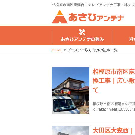
相模原市南区麻溝台｜テレビアンテナ工事・地デジ
さひアンテナの強み
料金のご案内
工事の流
HOME
>
ブースター取り付けの記事一覧
相模原市南区麻
換工事｜広い敷
て
相模原市南区麻溝台の戸建て
id="attachment_105580" 
大田区大森西｜