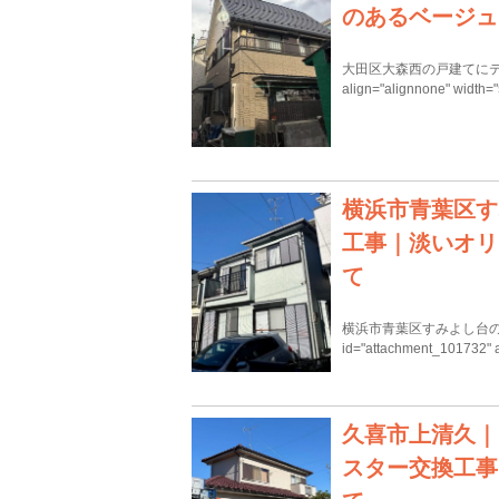
のあるベージュ
大田区大森西の戸建てにテレビアン
align="alignnone" width=
横浜市青葉区す
工事｜淡いオリ
て
横浜市青葉区すみよし台の戸
id="attachment_101732" 
久喜市上清久｜
スター交換工事