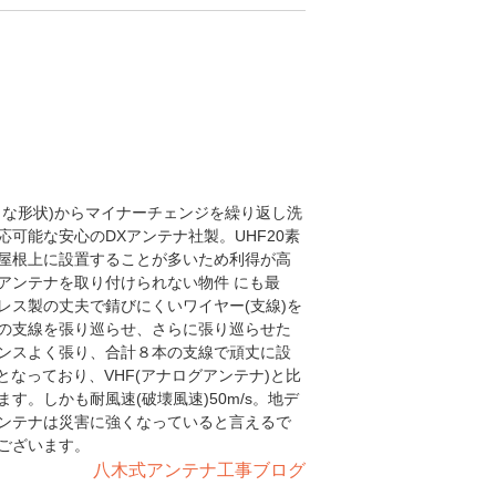
うな形状)からマイナーチェンジを繰り返し洗
可能な安心のDXアンテナ社製。UHF20素
屋根上に設置することが多いため利得が高
アンテナを取り付けられない物件 にも最
レス製の丈夫で錆びにくいワイヤー(支線)を
の支線を張り巡らせ、さらに張り巡らせた
ンスよく張り、合計８本の支線で頑丈に設
4cmとなっており、VHF(アナログアンテナ)と比
。しかも耐風速(破壊風速)50m/s。地デ
ンテナは災害に強くなっていると言えるで
ございます。
八木式アンテナ工事ブログ