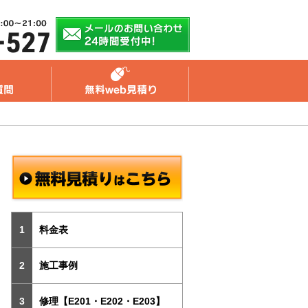
料金表
施工事例
修理【E201・E202・E203】