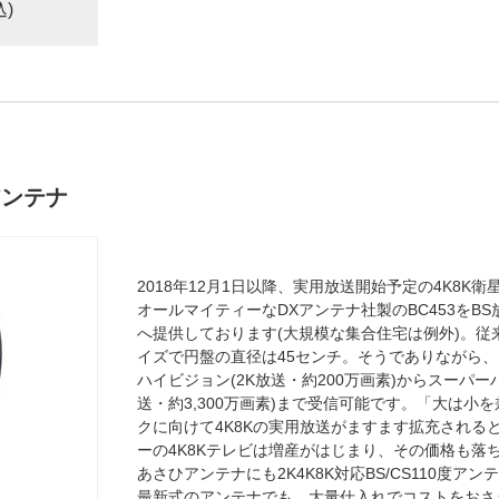
込)
度アンテナ
2018年12月1日以降、実用放送開始予定の4K8K衛
オールマイティーなDXアンテナ社製のBC453をB
へ提供しております(大規模な集合住宅は例外)。従来の
イズで円盤の直径は45センチ。そうでありながら
ハイビジョン(2K放送・約200万画素)からスーパー
送・約3,300万画素)まで受信可能です。「大は小
クに向けて4K8Kの実用放送がますます拡充される
ーの4K8Kテレビは増産がはじまり、その価格も落
あさひアンテナにも2K4K8K対応BS/CS110度
最新式のアンテナでも、大量仕入れでコストをおさ