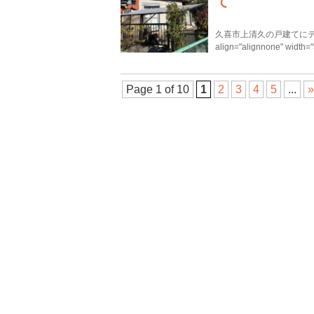
て
久喜市上清久の戸建てにテレビアン
align="alignnone" width=
Page 1 of 10
1
2
3
4
5
...
»