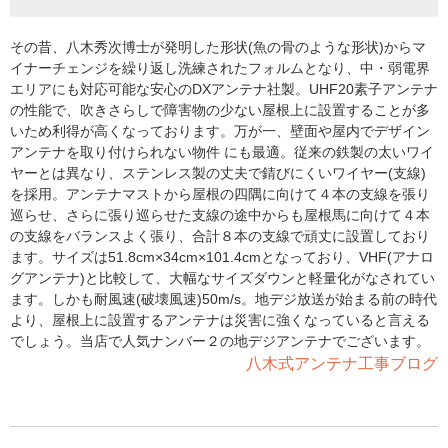
その昔、八木秀次博士が発明した形状(魚の骨のような形状)からマ
イナーチェンジを繰り返し洗練されたフォルムとなり、中・弱電界
エリアにも対応可能な安心のDXアンテナ社製。UHF20素子アンテナ
の性能で、吹きさらしで障害物の少ない屋根上に設置することが多
いため利得が高くなっております。万が一、壁面や屋内でデザイン
アンテナを取り付けられない物件 にも最適。従来の鉄製の太いワイ
ヤーとは異なり、ステンレス製の丈夫で錆びにくいワイヤー(支線)
を採用。アンテナマストから屋根の四隅に向けて４本の支線を張り
巡らせ、さらに張り巡らせた支線の途中からも屋根馬に向けて４本
の支線をバランスよく張り、合計８本の支線で頑丈に設置しており
ます。サイズは51.8cm×34cm×101.4cmとなっており、VHF(アナロ
グアンテナ)と比較して、大幅なサイズダウンと軽量化がなされてい
ます。しかも耐風速(破壊風速)50m/s。地デジ放送が始まる前の時代
より、屋根上に設置するアンテナは災害に強くなっていると言える
でしょう。当店で人気ナンバー２の地デジアンテナでございます。
八木式アンテナ工事ブログ