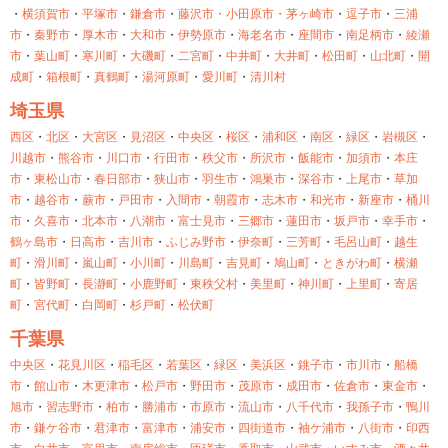
・
横須賀市
・
平塚市
・
鎌倉市
・
藤沢市・
小田原市・
茅ヶ崎市
・
逗子市
・
三浦
市
・
秦野市
・
厚木市
・
大和市
・
伊勢原市
・
海老名市
・
座間市
・
南足柄市
・
綾瀬
市
・
葉山町
・
寒川町
・
大磯町
・
二宮町
・
中井町
・
大井町
・
松田町
・
山北町
・
開
成町
・
箱根町
・
真鶴町
・
湯河原町
・
愛川町
・
清川村
埼玉県
西区
・
北区
・
大宮区
・
見沼区
・
中央区
・
桜区
・
浦和区
・
南区
・
緑区
・
岩槻区
・
川越市
・
熊谷市
・
川口市
・
行田市
・
秩父市
・
所沢市
・
飯能市
・
加須市
・
本庄
市
・
東松山市
・
春日部市
・
狭山市
・
羽生市
・
鴻巣市
・
深谷市
・
上尾市
・
草加
市
・
越谷市
・
蕨市
・
戸田市
・
入間市
・
朝霞市
・
志木市
・
和光市
・
新座市
・
桶川
市
・
久喜市
・
北本市
・
八潮市
・
富士見市
・
三郷市
・
蓮田市
・
坂戸市
・
幸手市
・
鶴ヶ島市
・
日高市
・
吉川市
・
ふじみ野市
・
伊奈町
・
三芳町
・
毛呂山町
・
越生
町
・
滑川町
・
嵐山町
・
小川町
・
川島町
・
吉見町
・
鳩山町
・
ときがわ町
・
横瀬
町
・
皆野町
・
長瀞町
・
小鹿野町
・
東秩父村
・
美里町
・
神川町
・
上里町
・
寄居
町
・
宮代町
・
白岡町
・
杉戸町
・
松伏町
千葉県
中央区
・
花見川区
・
稲毛区
・
若葉区
・
緑区
・
美浜区
・
銚子市
・
市川市
・
船橋
市
・
館山市
・
木更津市
・
松戸市
・
野田市
・
茂原市
・
成田市
・
佐倉市
・
東金市
・
旭市
・
習志野市
・
柏市
・
勝浦市
・
市原市
・
流山市
・
八千代市
・
我孫子市
・
鴨川
市
・
鎌ケ谷市
・
君津市
・
富津市
・
浦安市
・
四街道市
・
袖ケ浦市
・
八街市
・
印西