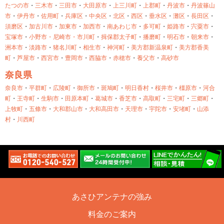
たつの市
・
三木市
・
三田市
・
大田原市
・
上三川町
・
上郡町
・
丹波市
・
丹波篠山
市
・
伊丹市
・
佐用町
・
兵庫区
・
中央区
・
北区
・
西区
・
垂水区
・
灘区
・
長田区
・
須磨区
・
加古川市
・
加東市
・
加西市
・
南あわじ市
・
多可町
・
姫路市
・
宍粟市
・
宝塚市
・
小野市・
尼崎市・
市川町
・
揖保郡太子町
・
播磨町
・
明石市
・
朝来市
・
洲本市
・
淡路市
・
猪名川町
・
相生市
・
神河町
・
美方郡新温泉町
・
美方郡香美
町
・
芦屋市
・
西宮市
・
豊岡市
・
西脇市
・
赤穂市
・
養父市
・
高砂市
奈良県
奈良市
・
平群町
・
広陵町
・
御所市
・
斑鳩町
・
明日香村
・
桜井市
・
橿原市
・
河合
町
・
王寺町
・
生駒市
・
田原本町
・
葛城市
・
香芝市
・
高取町
・
三宅町
・
三郷町
・
上牧町
・
五條市
・
大和郡山市
・
大和高田市
・
天理市
・
宇陀市
・
安堵町
・
山添
村
・
川西町
あさひアンテナの強み
料金のご案内