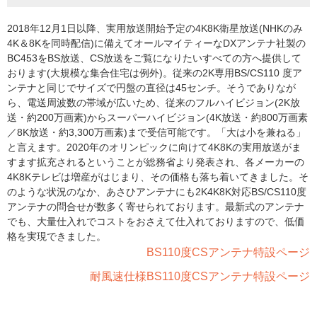
2018年12月1日以降、実用放送開始予定の4K8K衛星放送(NHKのみ
4K＆8Kを同時配信)に備えてオールマイティーなDXアンテナ社製の
BC453をBS放送、CS放送をご覧になりたいすべての方へ提供して
おります(大規模な集合住宅は例外)。従来の2K専用BS/CS110 度ア
ンテナと同じでサイズで円盤の直径は45センチ。そうでありなが
ら、電送周波数の帯域が広いため、従来のフルハイビジョン(2K放
送・約200万画素)からスーパーハイビジョン(4K放送・約800万画素
／8K放送・約3,300万画素)まで受信可能です。「大は小を兼ねる」
と言えます。2020年のオリンピックに向けて4K8Kの実用放送がま
すます拡充されるということが総務省より発表され、各メーカーの
4K8Kテレビは増産がはじまり、その価格も落ち着いてきました。そ
のような状況のなか、あさひアンテナにも2K4K8K対応BS/CS110度
アンテナの問合せが数多く寄せられております。最新式のアンテナ
でも、大量仕入れでコストをおさえて仕入れておりますので、低価
格を実現できました。
BS110度CSアンテナ特設ページ
耐風速仕様BS110度CSアンテナ特設ページ