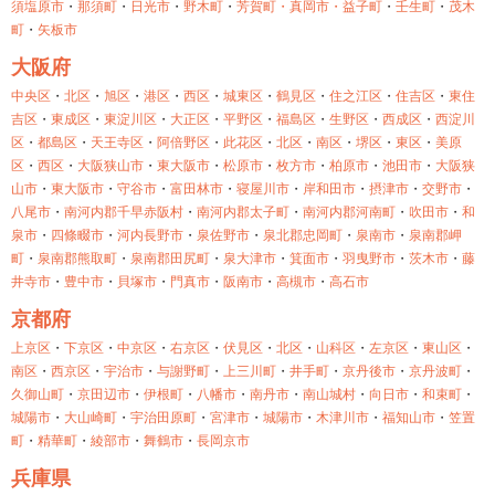
須塩原市
・
那須町
・
日光市
・
野木町
・
芳賀町・
真岡市・
益子町
・
壬生町
・
茂木
町
・
矢板市
大阪府
中央区
・
北区
・
旭区
・
港区
・
西区
・
城東区
・
鶴見区
・
住之江区
・
住吉区
・
東住
吉区
・
東成区
・
東淀川区
・
大正区
・
平野区
・
福島区
・
生野区
・
西成区
・
西淀川
区
・
都島区
・
天王寺区
・
阿倍野区
・
此花区
・
北区
・
南区
・
堺区
・
東区
・
美原
区
・
西区
・
大阪狭山市
・
東大阪市
・
松原市
・
枚方市
・
柏原市
・
池田市
・
大阪狭
山市
・
東大阪市
・
守谷市
・
富田林市
・
寝屋川市
・
岸和田市
・
摂津市
・
交野市
・
八尾市
・
南河内郡千早赤阪村
・
南河内郡太子町
・
南河内郡河南町
・
吹田市
・
和
泉市
・
四條畷市
・
河内長野市
・
泉佐野市
・
泉北郡忠岡町
・
泉南市
・
泉南郡岬
町
・
泉南郡熊取町
・
泉南郡田尻町
・
泉大津市
・
箕面市
・
羽曳野市
・
茨木市
・
藤
井寺市
・
豊中市
・
貝塚市
・
門真市
・
阪南市
・
高槻市
・
高石市
京都府
上京区
・
下京区
・
中京区
・
右京区
・
伏見区
・
北区
・
山科区
・
左京区
・
東山区
・
南区
・
西京区
・
宇治市
・
与謝野町
・
上三川町
・
井手町
・
京丹後市
・
京丹波町
・
久御山町
・
京田辺市
・
伊根町
・
八幡市
・
南丹市
・
南山城村
・
向日市
・
和束町
・
城陽市
・
大山崎町
・
宇治田原町
・
宮津市
・
城陽市
・
木津川市
・
福知山市
・
笠置
町
・
精華町
・
綾部市
・
舞鶴市
・
長岡京市
兵庫県