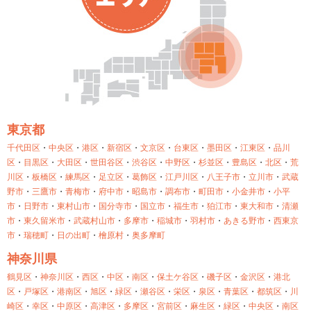
東京都
千代田区
・
中央区
・
港区
・
新宿区
・
文京区
・
台東区
・
墨田区
・
江東区
・
品川
区
・
目黒区
・
大田区
・
世田谷区
・
渋谷区
・
中野区
・
杉並区
・
豊島区
・
北区
・
荒
川区
・
板橋区
・
練馬区
・
足立区
・
葛飾区
・
江戸川区
・
八王子市
・
立川市
・
武蔵
野市
・
三鷹市
・
青梅市
・
府中市
・
昭島市
・
調布市
・
町田市
・
小金井市
・
小平
市
・
日野市
・
東村山市
・
国分寺市
・
国立市
・
福生市
・
狛江市
・
東大和市
・
清瀬
市
・
東久留米市
・
武蔵村山市
・
多摩市
・
稲城市
・
羽村市
・
あきる野市
・
西東京
市
・
瑞穂町
・
日の出町
・
檜原村
・
奥多摩町
神奈川県
鶴見区
・
神奈川区
・
西区
・
中区
・
南区
・
保土ケ谷区
・
磯子区
・
金沢区
・
港北
区
・
戸塚区
・
港南区
・
旭区
・
緑区
・
瀬谷区
・
栄区
・
泉区
・
青葉区
・
都筑区
・
川
崎区
・
幸区
・
中原区
・
高津区
・
多摩区
・
宮前区
・
麻生区
・
緑区
・
中央区
・
南区