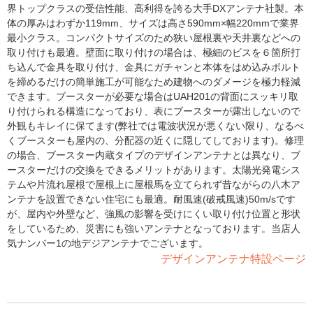
界トップクラスの受信性能、高利得を誇る大手DXアンテナ社製。本
体の厚みはわずか119mm、サイズは高さ590mm×幅220mmで業界
最小クラス。コンパクトサイズのため狭い屋根裏や天井裏などへの
取り付けも最適。壁面に取り付けの場合は、極細のビスを６箇所打
ち込んで金具を取り付け、金具にガチャンと本体をはめ込みボルト
を締めるだけの簡単施工が可能なため建物へのダメージを極力軽減
できます。ブースターが必要な場合はUAH201の背面にスッキリ取
り付けられる構造になっており、表にブースターが露出しないので
外観もキレイに保てます(弊社では電波状況が悪くない限り、なるべ
くブースターも屋内の、分配器の近くに隠してしております)。修理
の場合、ブースター内蔵タイプのデザインアンテナとは異なり、ブ
ースターだけの交換をできるメリットがあります。太陽光発電シス
テムや片流れ屋根で屋根上に屋根馬を立てられず昔ながらの八木ア
ンテナを設置できない住宅にも最適。耐風速(破戒風速)50m/sです
が、屋内や外壁など、強風の影響を受けにくい取り付け位置と形状
をしているため、災害にも強いアンテナとなっております。当店人
気ナンバー1の地デジアンテナでございます。
デザインアンテナ特設ページ