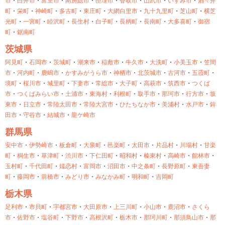
市
・
白井市
・
富里市
・
南房総市
・
匝瑳市
・
香取市
・
山武市
・
いすみ市
・
酒々井
町
・
栄町
・
神崎町
・
多古町
・
東庄町
・
大網白里市
・
九十九里町
・
芝山町
・
横芝
光町
・
一宮町
・
睦沢町
・
長生村
・
白子町
・
長柄町
・
長南町
・
大多喜町
・
御宿
町
・
鋸南町
茨城県
阿見町
・
石岡市
・
茨城町
・
潮来市
・
稲敷市
・
牛久市
・
大洗町
・
小美玉市
・
笠間
市
・
河内町
・
鹿嶋市
・
かすみがうら市
・
神栖市
・
北茨城市
・
古河市
・
五霞町
・
境町
・
桜川市
・
城里町
・
下妻市
・
常総市
・
大子町
・
高萩市
・
筑西市
・
つくば
市
・
つくばみらい市
・
土浦市
・
東海村
・
利根町
・
取手市
・
那珂市
・
行方市
・
坂
東市
・
日立市
・
常陸太田市
・
常陸大宮市
・
ひたちなか市
・
美浦村
・
水戸市
・
鉾
田市
・
守谷市
・
結城市
・
龍ケ崎市
群馬県
安中市
・
伊勢崎市
・
板倉町
・
大泉町
・
邑楽町
・
太田市
・
片品村
・
川場村
・
甘楽
町
・
桐生市
・
草津町
・
渋川市
・
下仁田町
・
昭和村
・
榛東村
・
高崎市
・
館林市
・
玉村町
・
千代田町
・
嬬恋村
・
富岡市
・
沼田市
・
中之条町
・
長野原町
・
東吾妻
町
・
藤岡市
・
前橋市
・
みどり市
・
みなかみ町
・
明和町
・
吉岡町
栃木県
足利市
・
市貝町
・
宇都宮市
・
大田原市
・
上三川町
・
小山市
・
鹿沼市
・
さくら
市
・
佐野市
・
塩谷町
・
下野市
・
高根沢町
・
栃木市
・
那珂川町
・
那須鳥山市
・
那