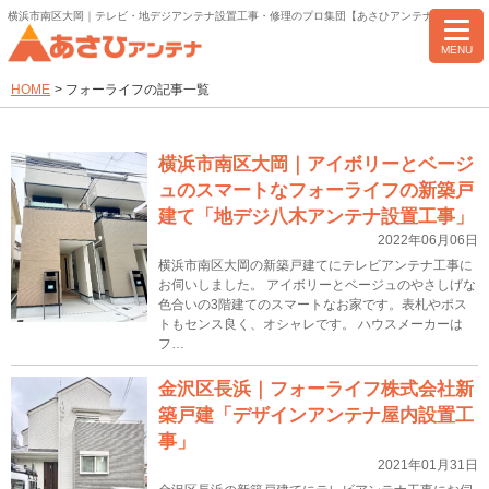
横浜市南区大岡｜テレビ・地デジアンテナ設置工事・修理のプロ集団【あさひアンテナ】
MENU
HOME
>
フォーライフの記事一覧
横浜市南区大岡｜アイボリーとベージ
ュのスマートなフォーライフの新築戸
建て「地デジ八木アンテナ設置工事」
2022年06月06日
横浜市南区大岡の新築戸建てにテレビアンテナ工事に
お伺いしました。 アイボリーとベージュのやさしげな
色合いの3階建てのスマートなお家です。表札やポス
トもセンス良く、オシャレです。 ハウスメーカーは
フ…
金沢区長浜｜フォーライフ株式会社新
築戸建「デザインアンテナ屋内設置工
事」
2021年01月31日