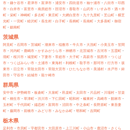
市
・
鎌ケ谷市
・
君津市
・
富津市
・
浦安市
・
四街道市
・
袖ケ浦市
・
八街市
・
印西
市
・
白井市
・
富里市
・
南房総市
・
匝瑳市
・
香取市
・
山武市
・
いすみ市
・
酒々井
町
・
栄町
・
神崎町
・
多古町
・
東庄町
・
大網白里市
・
九十九里町
・
芝山町
・
横芝
光町
・
一宮町
・
睦沢町
・
長生村
・
白子町
・
長柄町
・
長南町
・
大多喜町
・
御宿
町
・
鋸南町
茨城県
阿見町
・
石岡市
・
茨城町
・
潮来市
・
稲敷市
・
牛久市
・
大洗町
・
小美玉市
・
笠間
市
・
河内町
・
鹿嶋市
・
かすみがうら市
・
神栖市
・
北茨城市
・
古河市
・
五霞町
・
境町
・
桜川市
・
城里町
・
下妻市
・
常総市
・
大子町
・
高萩市
・
筑西市
・
つくば
市
・
つくばみらい市
・
土浦市
・
東海村
・
利根町
・
取手市
・
那珂市
・
行方市
・
坂
東市
・
日立市
・
常陸太田市
・
常陸大宮市
・
ひたちなか市
・
美浦村
・
水戸市
・
鉾
田市
・
守谷市
・
結城市
・
龍ケ崎市
群馬県
安中市
・
伊勢崎市
・
板倉町
・
大泉町
・
邑楽町
・
太田市
・
片品村
・
川場村
・
甘楽
町
・
桐生市
・
草津町
・
渋川市
・
下仁田町
・
昭和村
・
榛東村
・
高崎市
・
館林市
・
玉村町
・
千代田町
・
嬬恋村
・
富岡市
・
沼田市
・
中之条町
・
長野原町
・
東吾妻
町
・
藤岡市
・
前橋市
・
みどり市
・
みなかみ町
・
明和町
・
吉岡町
栃木県
足利市
・
市貝町
・
宇都宮市
・
大田原市
・
上三川町
・
小山市
・
鹿沼市
・
さくら