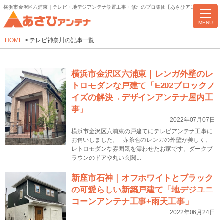
横浜市金沢区六浦東｜テレビ・地デジアンテナ設置工事・修理のプロ集団【あさひアンテナ】
MENU
HOME
>
テレビ神奈川の記事一覧
横浜市金沢区六浦東｜レンガ外壁のレ
トロモダンな戸建て「E202ブロックノ
イズの解決→デザインアンテナ屋内工
事」
2022年07月07日
横浜市金沢区六浦東の戸建てにテレビアンテナ工事に
お伺いしました。 赤茶色のレンガの外壁が美しく、
レトロモダンな雰囲気を漂わせたお家です。ダークブ
ラウンのドアや丸い玄関…
新座市石神｜オフホワイトとブラック
の可愛らしい新築戸建て「地デジユニ
コーンアンテナ工事+雨天工事」
2022年06月24日