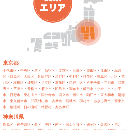
東京都
千代田区
・
中央区
・
港区
・
新宿区
・
文京区
・
台東区
・
墨田区
・
江東区
・
品川
区
・
目黒区
・
大田区
・
世田谷区
・
渋谷区
・
中野区
・
杉並区
・
豊島区
・
北区
・
荒
川区
・
板橋区
・
練馬区
・
足立区
・
葛飾区
・
江戸川区
・
八王子市
・
立川市
・
武蔵
野市
・
三鷹市
・
青梅市
・
府中市
・
昭島市
・
調布市
・
町田市
・
小金井市
・
小平
市
・
日野市
・
東村山市
・
国分寺市
・
国立市
・
福生市
・
狛江市
・
東大和市
・
清瀬
市
・
東久留米市
・
武蔵村山市
・
多摩市
・
稲城市
・
羽村市
・
あきる野市
・
西東京
市
・
瑞穂町
・
日の出町
・
檜原村
・
奥多摩町
神奈川県
鶴見区
・
神奈川区
・
西区
・
中区
・
南区
・
保土ケ谷区
・
磯子区
・
金沢区
・
港北