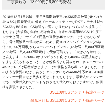
工事費込み 18,000円(19,800円税込)
2018年12月1日以降、実用放送開始予定の4K8K衛星放送(NHKのみ
4K＆8Kを同時配信)に備えてオールマイティーなDXアンテナ社製の
BC453をBS放送、CS放送をご覧になりたいすべての方へ提供して
おります(大規模な集合住宅は例外)。従来の2K専用BS/CS110 度ア
ンテナと同じでサイズで円盤の直径は45センチ。そうでありなが
ら、電送周波数の帯域が広いため、従来のフルハイビジョン(2K放
送・約200万画素)からスーパーハイビジョン(4K放送・約800万画素
／8K放送・約3,300万画素)まで受信可能です。「大は小を兼ねる」
と言えます。2020年のオリンピックに向けて4K8Kの実用放送がま
すます拡充されるということが総務省より発表され、各メーカーの
4K8Kテレビは増産がはじまり、その価格も落ち着いてきました。そ
のような状況のなか、あさひアンテナにも2K4K8K対応BS/CS110度
アンテナの問合せが数多く寄せられております。最新式のアンテナ
でも、大量仕入れでコストをおさえて仕入れておりますので、低価
格を実現できました。
BS110度CSアンテナ特設ページ
耐風速仕様BS110度CSアンテナ特設ページ