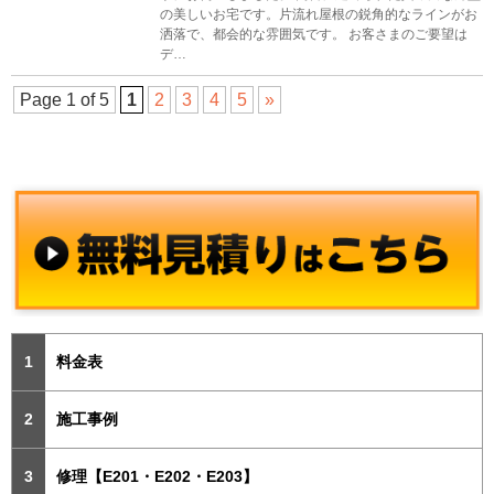
の美しいお宅です。片流れ屋根の鋭角的なラインがお
洒落で、都会的な雰囲気です。 お客さまのご要望は
デ…
Page 1 of 5
1
2
3
4
5
»
料金表
施工事例
修理【E201・E202・E203】