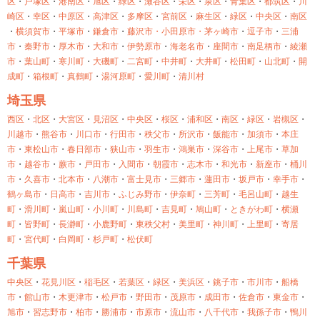
区
・
戸塚区
・
港南区
・
旭区
・
緑区
・
瀬谷区
・
栄区
・
泉区
・
青葉区
・
都筑区
・
川
崎区
・
幸区
・
中原区
・
高津区
・
多摩区
・
宮前区
・
麻生区
・
緑区
・
中央区
・
南区
・
横須賀市
・
平塚市
・
鎌倉市
・
藤沢市・
小田原市・
茅ヶ崎市
・
逗子市
・
三浦
市
・
秦野市
・
厚木市
・
大和市
・
伊勢原市
・
海老名市
・
座間市
・
南足柄市
・
綾瀬
市
・
葉山町
・
寒川町
・
大磯町
・
二宮町
・
中井町
・
大井町
・
松田町
・
山北町
・
開
成町
・
箱根町
・
真鶴町
・
湯河原町
・
愛川町
・
清川村
埼玉県
西区
・
北区
・
大宮区
・
見沼区
・
中央区
・
桜区
・
浦和区
・
南区
・
緑区
・
岩槻区
・
川越市
・
熊谷市
・
川口市
・
行田市
・
秩父市
・
所沢市
・
飯能市
・
加須市
・
本庄
市
・
東松山市
・
春日部市
・
狭山市
・
羽生市
・
鴻巣市
・
深谷市
・
上尾市
・
草加
市
・
越谷市
・
蕨市
・
戸田市
・
入間市
・
朝霞市
・
志木市
・
和光市
・
新座市
・
桶川
市
・
久喜市
・
北本市
・
八潮市
・
富士見市
・
三郷市
・
蓮田市
・
坂戸市
・
幸手市
・
鶴ヶ島市
・
日高市
・
吉川市
・
ふじみ野市
・
伊奈町
・
三芳町
・
毛呂山町
・
越生
町
・
滑川町
・
嵐山町
・
小川町
・
川島町
・
吉見町
・
鳩山町
・
ときがわ町
・
横瀬
町
・
皆野町
・
長瀞町
・
小鹿野町
・
東秩父村
・
美里町
・
神川町
・
上里町
・
寄居
町
・
宮代町
・
白岡町
・
杉戸町
・
松伏町
千葉県
中央区
・
花見川区
・
稲毛区
・
若葉区
・
緑区
・
美浜区
・
銚子市
・
市川市
・
船橋
市
・
館山市
・
木更津市
・
松戸市
・
野田市
・
茂原市
・
成田市
・
佐倉市
・
東金市
・
旭市
・
習志野市
・
柏市
・
勝浦市
・
市原市
・
流山市
・
八千代市
・
我孫子市
・
鴨川