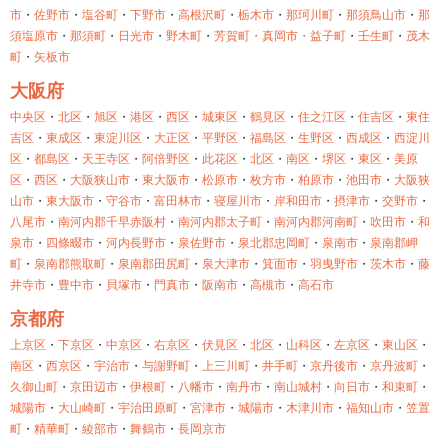
市
・
佐野市
・
塩谷町
・
下野市
・
高根沢町
・
栃木市
・
那珂川町
・
那須鳥山市
・
那
須塩原市
・
那須町
・
日光市
・
野木町
・
芳賀町・
真岡市・
益子町
・
壬生町
・
茂木
町
・
矢板市
大阪府
中央区
・
北区
・
旭区
・
港区
・
西区
・
城東区
・
鶴見区
・
住之江区
・
住吉区
・
東住
吉区
・
東成区
・
東淀川区
・
大正区
・
平野区
・
福島区
・
生野区
・
西成区
・
西淀川
区
・
都島区
・
天王寺区
・
阿倍野区
・
此花区
・
北区
・
南区
・
堺区
・
東区
・
美原
区
・
西区
・
大阪狭山市
・
東大阪市
・
松原市
・
枚方市
・
柏原市
・
池田市
・
大阪狭
山市
・
東大阪市
・
守谷市
・
富田林市
・
寝屋川市
・
岸和田市
・
摂津市
・
交野市
・
八尾市
・
南河内郡千早赤阪村
・
南河内郡太子町
・
南河内郡河南町
・
吹田市
・
和
泉市
・
四條畷市
・
河内長野市
・
泉佐野市
・
泉北郡忠岡町
・
泉南市
・
泉南郡岬
町
・
泉南郡熊取町
・
泉南郡田尻町
・
泉大津市
・
箕面市
・
羽曳野市
・
茨木市
・
藤
井寺市
・
豊中市
・
貝塚市
・
門真市
・
阪南市
・
高槻市
・
高石市
京都府
上京区
・
下京区
・
中京区
・
右京区
・
伏見区
・
北区
・
山科区
・
左京区
・
東山区
・
南区
・
西京区
・
宇治市
・
与謝野町
・
上三川町
・
井手町
・
京丹後市
・
京丹波町
・
久御山町
・
京田辺市
・
伊根町
・
八幡市
・
南丹市
・
南山城村
・
向日市
・
和束町
・
城陽市
・
大山崎町
・
宇治田原町
・
宮津市
・
城陽市
・
木津川市
・
福知山市
・
笠置
町
・
精華町
・
綾部市
・
舞鶴市
・
長岡京市