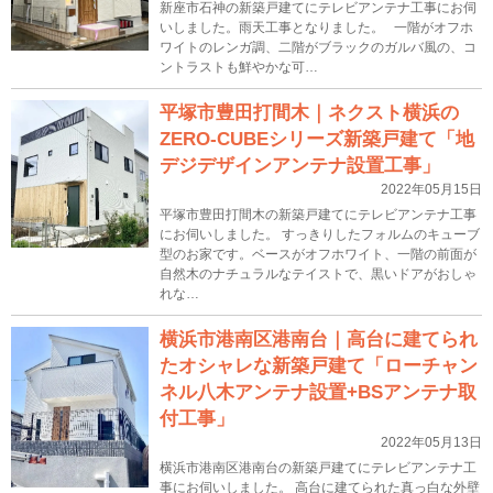
新座市石神の新築戸建てにテレビアンテナ工事にお伺
いしました。雨天工事となりました。 一階がオフホ
ワイトのレンガ調、二階がブラックのガルバ風の、コ
ントラストも鮮やかな可…
平塚市豊田打間木｜ネクスト横浜の
ZERO-CUBEシリーズ新築戸建て「地
デジデザインアンテナ設置工事」
2022年05月15日
平塚市豊田打間木の新築戸建てにテレビアンテナ工事
にお伺いしました。 すっきりしたフォルムのキューブ
型のお家です。ベースがオフホワイト、一階の前面が
自然木のナチュラルなテイストで、黒いドアがおしゃ
れな…
横浜市港南区港南台｜高台に建てられ
たオシャレな新築戸建て「ローチャン
ネル八木アンテナ設置+BSアンテナ取
付工事」
2022年05月13日
横浜市港南区港南台の新築戸建てにテレビアンテナ工
事にお伺いしました。 高台に建てられた真っ白な外壁