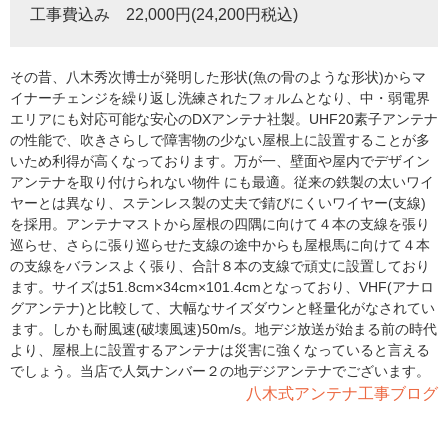
工事費込み 22,000円(24,200円税込)
その昔、八木秀次博士が発明した形状(魚の骨のような形状)からマ
イナーチェンジを繰り返し洗練されたフォルムとなり、中・弱電界
エリアにも対応可能な安心のDXアンテナ社製。UHF20素子アンテナ
の性能で、吹きさらしで障害物の少ない屋根上に設置することが多
いため利得が高くなっております。万が一、壁面や屋内でデザイン
アンテナを取り付けられない物件 にも最適。従来の鉄製の太いワイ
ヤーとは異なり、ステンレス製の丈夫で錆びにくいワイヤー(支線)
を採用。アンテナマストから屋根の四隅に向けて４本の支線を張り
巡らせ、さらに張り巡らせた支線の途中からも屋根馬に向けて４本
の支線をバランスよく張り、合計８本の支線で頑丈に設置しており
ます。サイズは51.8cm×34cm×101.4cmとなっており、VHF(アナロ
グアンテナ)と比較して、大幅なサイズダウンと軽量化がなされてい
ます。しかも耐風速(破壊風速)50m/s。地デジ放送が始まる前の時代
より、屋根上に設置するアンテナは災害に強くなっていると言える
でしょう。当店で人気ナンバー２の地デジアンテナでございます。
八木式アンテナ工事ブログ