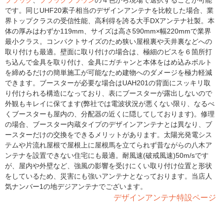
ブラック
、
ブラックブラウン
の４色から現場で選択することが可能
です。同じUHF20素子相当のデザインアンテナを比較した場合、業
界トップクラスの受信性能、高利得を誇る大手DXアンテナ社製。本
体の厚みはわずか119mm、サイズは高さ590mm×幅220mmで業界
最小クラス。コンパクトサイズのため狭い屋根裏や天井裏などへの
取り付けも最適。壁面に取り付けの場合は、極細のビスを６箇所打
ち込んで金具を取り付け、金具にガチャンと本体をはめ込みボルト
を締めるだけの簡単施工が可能なため建物へのダメージを極力軽減
できます。ブースターが必要な場合はUAH201の背面にスッキリ取
り付けられる構造になっており、表にブースターが露出しないので
外観もキレイに保てます(弊社では電波状況が悪くない限り、なるべ
くブースターも屋内の、分配器の近くに隠してしております)。修理
の場合、ブースター内蔵タイプのデザインアンテナとは異なり、ブ
ースターだけの交換をできるメリットがあります。太陽光発電シス
テムや片流れ屋根で屋根上に屋根馬を立てられず昔ながらの八木ア
ンテナを設置できない住宅にも最適。耐風速(破戒風速)50m/sです
が、屋内や外壁など、強風の影響を受けにくい取り付け位置と形状
をしているため、災害にも強いアンテナとなっております。当店人
気ナンバー1の地デジアンテナでございます。
デザインアンテナ特設ページ