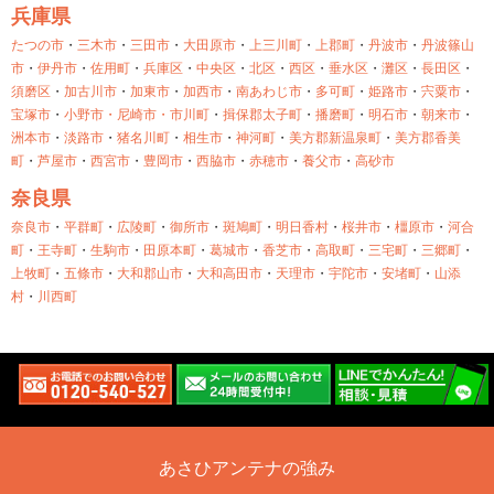
兵庫県
たつの市
・
三木市
・
三田市
・
大田原市
・
上三川町
・
上郡町
・
丹波市
・
丹波篠山
市
・
伊丹市
・
佐用町
・
兵庫区
・
中央区
・
北区
・
西区
・
垂水区
・
灘区
・
長田区
・
須磨区
・
加古川市
・
加東市
・
加西市
・
南あわじ市
・
多可町
・
姫路市
・
宍粟市
・
宝塚市
・
小野市・
尼崎市・
市川町
・
揖保郡太子町
・
播磨町
・
明石市
・
朝来市
・
洲本市
・
淡路市
・
猪名川町
・
相生市
・
神河町
・
美方郡新温泉町
・
美方郡香美
町
・
芦屋市
・
西宮市
・
豊岡市
・
西脇市
・
赤穂市
・
養父市
・
高砂市
奈良県
奈良市
・
平群町
・
広陵町
・
御所市
・
斑鳩町
・
明日香村
・
桜井市
・
橿原市
・
河合
町
・
王寺町
・
生駒市
・
田原本町
・
葛城市
・
香芝市
・
高取町
・
三宅町
・
三郷町
・
上牧町
・
五條市
・
大和郡山市
・
大和高田市
・
天理市
・
宇陀市
・
安堵町
・
山添
村
・
川西町
あさひアンテナの強み