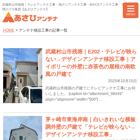
武蔵村山市残堀｜テレビアンテナ工事・地デジアンテナ工事・BS/CSアンテナ工事・アンテナ修
理のプロ集団【あさひアンテナ】
MENU
HOME
>
アンテナ移設工事の記事一覧
武蔵村山市残堀｜E202・テレビが映ら
ない→デザインアンテナ移設工事｜ア
イボリーの外壁に赤茶色の屋根の南欧
風の戸建て
2025年10月15日
武蔵村山市残堀の戸建てにテレビアンテナ工事にお伺
いしました。 [caption id="attachment_98449"
align="alignnone" width="500"] …
茅ヶ崎市東海岸南｜白いきれいな横板
調外壁の戸建て「テレビが映らない→
デザインアンテナ移設工事」