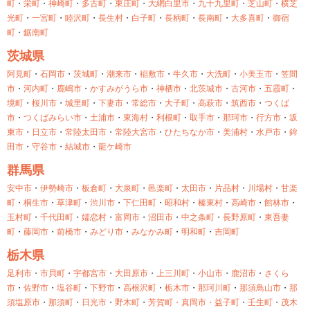
町
・
栄町
・
神崎町
・
多古町
・
東庄町
・
大網白里市
・
九十九里町
・
芝山町
・
横芝
光町
・
一宮町
・
睦沢町
・
長生村
・
白子町
・
長柄町
・
長南町
・
大多喜町
・
御宿
町
・
鋸南町
茨城県
阿見町
・
石岡市
・
茨城町
・
潮来市
・
稲敷市
・
牛久市
・
大洗町
・
小美玉市
・
笠間
市
・
河内町
・
鹿嶋市
・
かすみがうら市
・
神栖市
・
北茨城市
・
古河市
・
五霞町
・
境町
・
桜川市
・
城里町
・
下妻市
・
常総市
・
大子町
・
高萩市
・
筑西市
・
つくば
市
・
つくばみらい市
・
土浦市
・
東海村
・
利根町
・
取手市
・
那珂市
・
行方市
・
坂
東市
・
日立市
・
常陸太田市
・
常陸大宮市
・
ひたちなか市
・
美浦村
・
水戸市
・
鉾
田市
・
守谷市
・
結城市
・
龍ケ崎市
群馬県
安中市
・
伊勢崎市
・
板倉町
・
大泉町
・
邑楽町
・
太田市
・
片品村
・
川場村
・
甘楽
町
・
桐生市
・
草津町
・
渋川市
・
下仁田町
・
昭和村
・
榛東村
・
高崎市
・
館林市
・
玉村町
・
千代田町
・
嬬恋村
・
富岡市
・
沼田市
・
中之条町
・
長野原町
・
東吾妻
町
・
藤岡市
・
前橋市
・
みどり市
・
みなかみ町
・
明和町
・
吉岡町
栃木県
足利市
・
市貝町
・
宇都宮市
・
大田原市
・
上三川町
・
小山市
・
鹿沼市
・
さくら
市
・
佐野市
・
塩谷町
・
下野市
・
高根沢町
・
栃木市
・
那珂川町
・
那須鳥山市
・
那
須塩原市
・
那須町
・
日光市
・
野木町
・
芳賀町・
真岡市・
益子町
・
壬生町
・
茂木