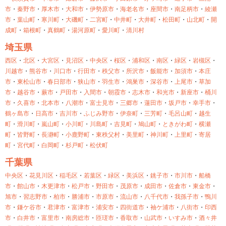
市
・
秦野市
・
厚木市
・
大和市
・
伊勢原市
・
海老名市
・
座間市
・
南足柄市
・
綾瀬
市
・
葉山町
・
寒川町
・
大磯町
・
二宮町
・
中井町
・
大井町
・
松田町
・
山北町
・
開
成町
・
箱根町
・
真鶴町
・
湯河原町
・
愛川町
・
清川村
埼玉県
西区
・
北区
・
大宮区
・
見沼区
・
中央区
・
桜区
・
浦和区
・
南区
・
緑区
・
岩槻区
・
川越市
・
熊谷市
・
川口市
・
行田市
・
秩父市
・
所沢市
・
飯能市
・
加須市
・
本庄
市
・
東松山市
・
春日部市
・
狭山市
・
羽生市
・
鴻巣市
・
深谷市
・
上尾市
・
草加
市
・
越谷市
・
蕨市
・
戸田市
・
入間市
・
朝霞市
・
志木市
・
和光市
・
新座市
・
桶川
市
・
久喜市
・
北本市
・
八潮市
・
富士見市
・
三郷市
・
蓮田市
・
坂戸市
・
幸手市
・
鶴ヶ島市
・
日高市
・
吉川市
・
ふじみ野市
・
伊奈町
・
三芳町
・
毛呂山町
・
越生
町
・
滑川町
・
嵐山町
・
小川町
・
川島町
・
吉見町
・
鳩山町
・
ときがわ町
・
横瀬
町
・
皆野町
・
長瀞町
・
小鹿野町
・
東秩父村
・
美里町
・
神川町
・
上里町
・
寄居
町
・
宮代町
・
白岡町
・
杉戸町
・
松伏町
千葉県
中央区
・
花見川区
・
稲毛区
・
若葉区
・
緑区
・
美浜区
・
銚子市
・
市川市
・
船橋
市
・
館山市
・
木更津市
・
松戸市
・
野田市
・
茂原市
・
成田市
・
佐倉市
・
東金市
・
旭市
・
習志野市
・
柏市
・
勝浦市
・
市原市
・
流山市
・
八千代市
・
我孫子市
・
鴨川
市
・
鎌ケ谷市
・
君津市
・
富津市
・
浦安市
・
四街道市
・
袖ケ浦市
・
八街市
・
印西
市
・
白井市
・
富里市
・
南房総市
・
匝瑳市
・
香取市
・
山武市
・
いすみ市
・
酒々井