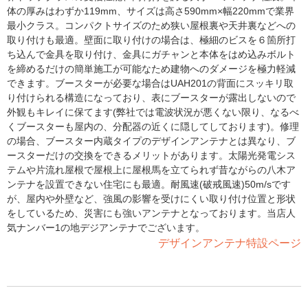
体の厚みはわずか119mm、サイズは高さ590mm×幅220mmで業界
最小クラス。コンパクトサイズのため狭い屋根裏や天井裏などへの
取り付けも最適。壁面に取り付けの場合は、極細のビスを６箇所打
ち込んで金具を取り付け、金具にガチャンと本体をはめ込みボルト
を締めるだけの簡単施工が可能なため建物へのダメージを極力軽減
できます。ブースターが必要な場合はUAH201の背面にスッキリ取
り付けられる構造になっており、表にブースターが露出しないので
外観もキレイに保てます(弊社では電波状況が悪くない限り、なるべ
くブースターも屋内の、分配器の近くに隠してしております)。修理
の場合、ブースター内蔵タイプのデザインアンテナとは異なり、ブ
ースターだけの交換をできるメリットがあります。太陽光発電シス
テムや片流れ屋根で屋根上に屋根馬を立てられず昔ながらの八木ア
ンテナを設置できない住宅にも最適。耐風速(破戒風速)50m/sです
が、屋内や外壁など、強風の影響を受けにくい取り付け位置と形状
をしているため、災害にも強いアンテナとなっております。当店人
気ナンバー1の地デジアンテナでございます。
デザインアンテナ特設ページ