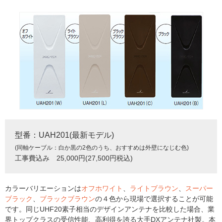
型番：UAH201(最新モデル)
(同軸ケーブル：白か黒の2色のうち、おすすめは外壁になじむ色)
工事費込み 25,000円(27,500円税込)
カラーバリエーションは
オフホワイト
、
ライトブラウン
、
スーパー
ブラック
、
ブラックブラウン
の４色から現場で選択することが可能
です。同じUHF20素子相当のデザインアンテナを比較した場合、業
界トップクラスの受信性能、高利得を誇る大手DXアンテナ社製。本