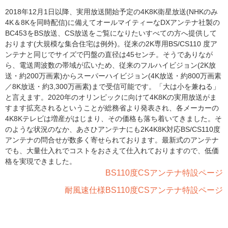
2018年12月1日以降、実用放送開始予定の4K8K衛星放送(NHKのみ
4K＆8Kを同時配信)に備えてオールマイティーなDXアンテナ社製の
BC453をBS放送、CS放送をご覧になりたいすべての方へ提供して
おります(大規模な集合住宅は例外)。従来の2K専用BS/CS110 度ア
ンテナと同じでサイズで円盤の直径は45センチ。そうでありなが
ら、電送周波数の帯域が広いため、従来のフルハイビジョン(2K放
送・約200万画素)からスーパーハイビジョン(4K放送・約800万画素
／8K放送・約3,300万画素)まで受信可能です。「大は小を兼ねる」
と言えます。2020年のオリンピックに向けて4K8Kの実用放送がま
すます拡充されるということが総務省より発表され、各メーカーの
4K8Kテレビは増産がはじまり、その価格も落ち着いてきました。そ
のような状況のなか、あさひアンテナにも2K4K8K対応BS/CS110度
アンテナの問合せが数多く寄せられております。最新式のアンテナ
でも、大量仕入れでコストをおさえて仕入れておりますので、低価
格を実現できました。
BS110度CSアンテナ特設ページ
耐風速仕様BS110度CSアンテナ特設ページ