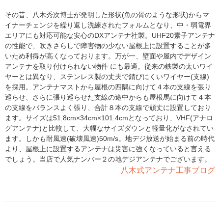
その昔、八木秀次博士が発明した形状(魚の骨のような形状)からマ
イナーチェンジを繰り返し洗練されたフォルムとなり、中・弱電界
エリアにも対応可能な安心のDXアンテナ社製。UHF20素子アンテナ
の性能で、吹きさらしで障害物の少ない屋根上に設置することが多
いため利得が高くなっております。万が一、壁面や屋内でデザイン
アンテナを取り付けられない物件 にも最適。従来の鉄製の太いワイ
ヤーとは異なり、ステンレス製の丈夫で錆びにくいワイヤー(支線)
を採用。アンテナマストから屋根の四隅に向けて４本の支線を張り
巡らせ、さらに張り巡らせた支線の途中からも屋根馬に向けて４本
の支線をバランスよく張り、合計８本の支線で頑丈に設置しており
ます。サイズは51.8cm×34cm×101.4cmとなっており、VHF(アナロ
グアンテナ)と比較して、大幅なサイズダウンと軽量化がなされてい
ます。しかも耐風速(破壊風速)50m/s。地デジ放送が始まる前の時代
より、屋根上に設置するアンテナは災害に強くなっていると言える
でしょう。当店で人気ナンバー２の地デジアンテナでございます。
八木式アンテナ工事ブログ