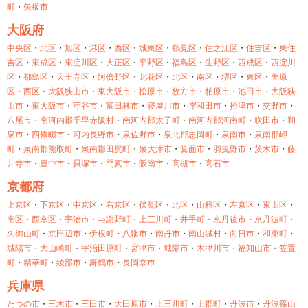
町
・
矢板市
大阪府
中央区
・
北区
・
旭区
・
港区
・
西区
・
城東区
・
鶴見区
・
住之江区
・
住吉区
・
東住
吉区
・
東成区
・
東淀川区
・
大正区
・
平野区
・
福島区
・
生野区
・
西成区
・
西淀川
区
・
都島区
・
天王寺区
・
阿倍野区
・
此花区
・
北区
・
南区
・
堺区
・
東区
・
美原
区
・
西区
・
大阪狭山市
・
東大阪市
・
松原市
・
枚方市
・
柏原市
・
池田市
・
大阪狭
山市
・
東大阪市
・
守谷市
・
富田林市
・
寝屋川市
・
岸和田市
・
摂津市
・
交野市
・
八尾市
・
南河内郡千早赤阪村
・
南河内郡太子町
・
南河内郡河南町
・
吹田市
・
和
泉市
・
四條畷市
・
河内長野市
・
泉佐野市
・
泉北郡忠岡町
・
泉南市
・
泉南郡岬
町
・
泉南郡熊取町
・
泉南郡田尻町
・
泉大津市
・
箕面市
・
羽曳野市
・
茨木市
・
藤
井寺市
・
豊中市
・
貝塚市
・
門真市
・
阪南市
・
高槻市
・
高石市
京都府
上京区
・
下京区
・
中京区
・
右京区
・
伏見区
・
北区
・
山科区
・
左京区
・
東山区
・
南区
・
西京区
・
宇治市
・
与謝野町
・
上三川町
・
井手町
・
京丹後市
・
京丹波町
・
久御山町
・
京田辺市
・
伊根町
・
八幡市
・
南丹市
・
南山城村
・
向日市
・
和束町
・
城陽市
・
大山崎町
・
宇治田原町
・
宮津市
・
城陽市
・
木津川市
・
福知山市
・
笠置
町
・
精華町
・
綾部市
・
舞鶴市
・
長岡京市
兵庫県
たつの市
・
三木市
・
三田市
・
大田原市
・
上三川町
・
上郡町
・
丹波市
・
丹波篠山