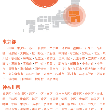
東京都
千代田区
・
中央区
・
港区
・
新宿区
・
文京区
・
台東区
・
墨田区
・
江東区
・
品川
区
・
目黒区
・
大田区
・
世田谷区
・
渋谷区
・
中野区
・
杉並区
・
豊島区
・
北区
・
荒
川区
・
板橋区
・
練馬区
・
足立区
・
葛飾区
・
江戸川区
・
八王子市
・
立川市
・
武蔵
野市
・
三鷹市
・
青梅市
・
府中市
・
昭島市
・
調布市
・
町田市
・
小金井市
・
小平
市
・
日野市
・
東村山市
・
国分寺市
・
国立市
・
福生市
・
狛江市
・
東大和市
・
清瀬
市
・
東久留米市
・
武蔵村山市
・
多摩市
・
稲城市
・
羽村市
・
あきる野市
・
西東京
市
・
瑞穂町
・
日の出町
・
檜原村
・
奥多摩町
神奈川県
鶴見区
・
神奈川区
・
西区
・
中区
・
南区
・
保土ケ谷区
・
磯子区
・
金沢区
・
港北
区
・
戸塚区
・
港南区
・
旭区
・
緑区
・
瀬谷区
・
栄区
・
泉区
・
青葉区
・
都筑区
・
川
崎区
・
幸区
・
中原区
・
高津区
・
多摩区
・
宮前区
・
麻生区
・
緑区
・
中央区
・
南区
・
横須賀市
・
平塚市
・
鎌倉市
・
藤沢市・
小田原市・
茅ヶ崎市
・
逗子市
・
三浦