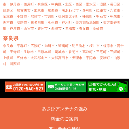
市
・
伊丹市
・
佐用町
・
兵庫区
・
中央区
・
北区
・
西区
・
垂水区
・
灘区
・
長田区
・
須磨区
・
加古川市
・
加東市
・
加西市
・
南あわじ市
・
多可町
・
姫路市
・
宍粟市
・
宝塚市
・
小野市・
尼崎市・
市川町
・
揖保郡太子町
・
播磨町
・
明石市
・
朝来市
・
洲本市
・
淡路市
・
猪名川町
・
相生市
・
神河町
・
美方郡新温泉町
・
美方郡香美
町
・
芦屋市
・
西宮市
・
豊岡市
・
西脇市
・
赤穂市
・
養父市
・
高砂市
奈良県
奈良市
・
平群町
・
広陵町
・
御所市
・
斑鳩町
・
明日香村
・
桜井市
・
橿原市
・
河合
町
・
王寺町
・
生駒市
・
田原本町
・
葛城市
・
香芝市
・
高取町
・
三宅町
・
三郷町
・
上牧町
・
五條市
・
大和郡山市
・
大和高田市
・
天理市
・
宇陀市
・
安堵町
・
山添
村
・
川西町
あさひアンテナの強み
料金のご案内
アンテナの種類