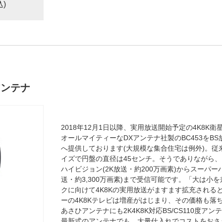
込)
度アンテナ
2018年12月1日以降、実用放送開始予定の4K8K衛
オールマイティーなDXアンテナ社製のBC453をB
へ提供しております(大規模な集合住宅は例外)。従来の
イズで円盤の直径は45センチ。そうでありながら
ハイビジョン(2K放送・約200万画素)からスーパー
送・約3,300万画素)まで受信可能です。「大は小
クに向けて4K8Kの実用放送がますます拡充される
ーの4K8Kテレビは増産がはじまり、その価格も落
あさひアンテナにも2K4K8K対応BS/CS110度
最新式のアンテナでも、大量仕入れでコストをおさ