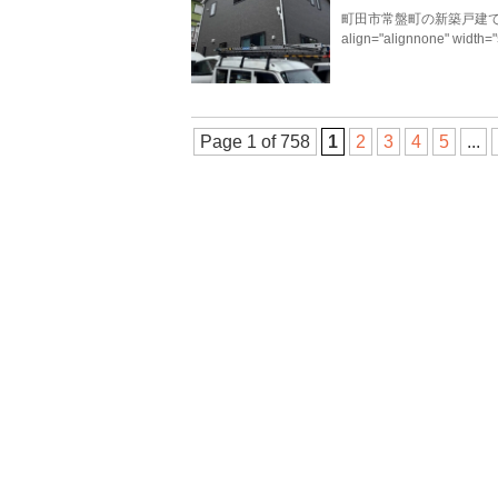
町田市常盤町の新築戸建てにテレビ
align="alignnone" width
Page 1 of 758
1
2
3
4
5
...