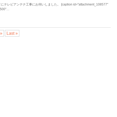
アンテナ工事にお伺いしました。 [caption id="attachment_108577"
="500"…
»
Last »