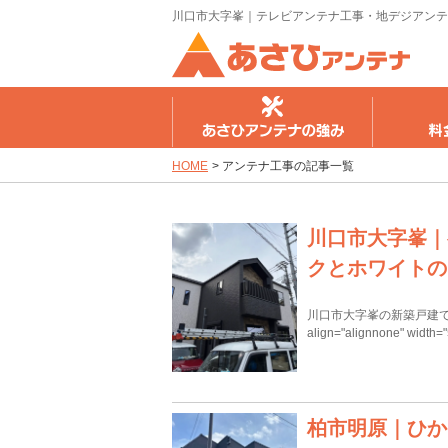
川口市大字峯｜テレビアンテナ工事・地デジアンテ
さひアンテナの強み
料金のご案内
工事の流
HOME
>
アンテナ工事の記事一覧
川口市大字峯｜
クとホワイトの
川口市大字峯の新築戸建てにテレビ
align="alignnone" width
柏市明原｜ひか