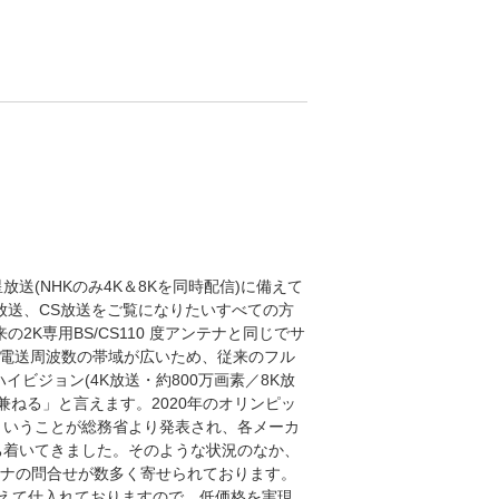
星放送(NHKのみ4K＆8Kを同時配信)に備えて
S放送、CS放送をご覧になりたいすべての方
2K専用BS/CS110 度アンテナと同じでサ
、電送周波数の帯域が広いため、従来のフル
ハイビジョン(4K放送・約800万画素／8K放
を兼ねる」と言えます。2020年のオリンピッ
ということが総務省より発表され、各メーカ
ち着いてきました。そのような状況のなか、
アンテナの問合せが数多く寄せられております。
えて仕入れておりますので、低価格を実現