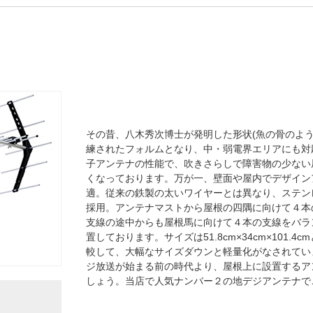
その昔、八木秀次博士が発明した形状(魚の骨のよ
練されたフォルムとなり、中・弱電界エリアにも対応
子アンテナの性能で、吹きさらしで障害物の少ない
くなっております。万が一、壁面や屋内でデザイン
適。従来の鉄製の太いワイヤーとは異なり、ステン
採用。アンテナマストから屋根の四隅に向けて４本
支線の途中からも屋根馬に向けて４本の支線をバラ
置しております。サイズは51.8cm×34cm×101.
較して、大幅なサイズダウンと軽量化がなされています
ジ放送が始まる前の時代より、屋根上に設置するア
しょう。当店で人気ナンバー２の地デジアンテナで