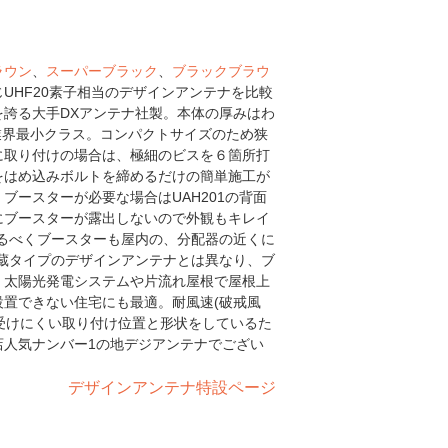
ラウン
、
スーパーブラック
、
ブラックブラウ
UHF20素子相当のデザインアンテナを比較
誇る大手DXアンテナ社製。本体の厚みはわ
mで業界最小クラス。コンパクトサイズのため狭
に取り付けの場合は、極細のビスを６箇所打
をはめ込みボルトを締めるだけの簡単施工が
ブースターが必要な場合はUAH201の背面
にブースターが露出しないので外観もキレイ
るべくブースターも屋内の、分配器の近くに
蔵タイプのデザインアンテナとは異なり、ブ
。太陽光発電システムや片流れ屋根で屋根上
置できない住宅にも最適。耐風速(破戒風
を受けにくい取り付け位置と形状をしているた
店人気ナンバー1の地デジアンテナでござい
デザインアンテナ特設ページ