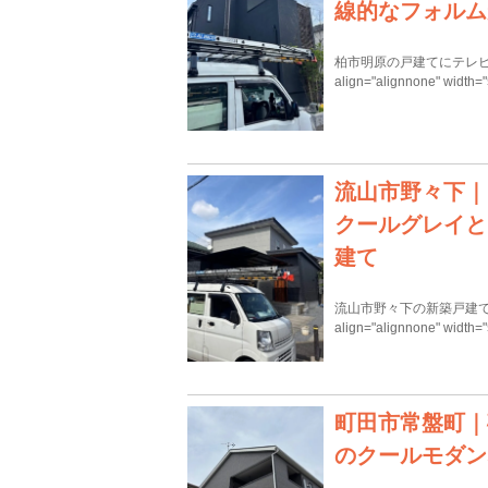
線的なフォルム
柏市明原の戸建てにテレビアンテナ
align="alignnone" width
流山市野々下｜
クールグレイと
建て
流山市野々下の新築戸建てにテレビ
align="alignnone" width
町田市常盤町｜
のクールモダン