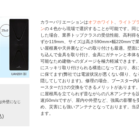
カラーバリエーションは
オフホワイト
、
ライトブ
ン
の４色から現場で選択することが可能です。同じ
した場合、業界トップクラスの受信性能、高利得を
ずか119mm、サイズは高さ590mm×幅220m
い屋根裏や天井裏などへの取り付けも最適。壁面
ち込んで金具を取り付け、金具にガチャンと本体
可能なため建物へのダメージを極力軽減できます。
にスッキリ取り付けられる構造になっており、表
に保てます(弊社では電波状況が悪くない限り、な
隠してしております)。修理の場合、ブースター内
ースターだけの交換をできるメリットがあります
に屋根馬を立てられず昔ながらの八木アンテナを設
速)50m/sですが、屋内や外壁など、強風の影響
は外壁になじ
め、災害にも強いアンテナとなっております。当
ます。
込)