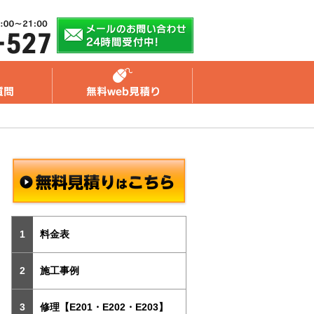
料金表
施工事例
修理【E201・E202・E203】