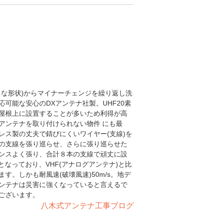
うな形状)からマイナーチェンジを繰り返し洗
可能な安心のDXアンテナ社製。UHF20素
屋根上に設置することが多いため利得が高
アンテナを取り付けられない物件 にも最
レス製の丈夫で錆びにくいワイヤー(支線)を
の支線を張り巡らせ、さらに張り巡らせた
ンスよく張り、合計８本の支線で頑丈に設
4cmとなっており、VHF(アナログアンテナ)と比
。しかも耐風速(破壊風速)50m/s。地デ
ンテナは災害に強くなっていると言えるで
ございます。
八木式アンテナ工事ブログ