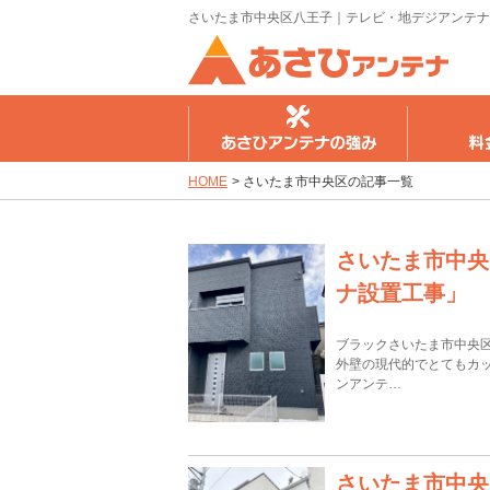
さいたま市中央区八王子｜テレビ・地デジアンテナ
さひアンテナの強み
料金のご案内
工事の流
HOME
>
さいたま市中央区の記事一覧
さいたま市中央
ナ設置工事」
ブラックさいたま市中央
外壁の現代的でとてもカ
ンアンテ…
さいたま市中央