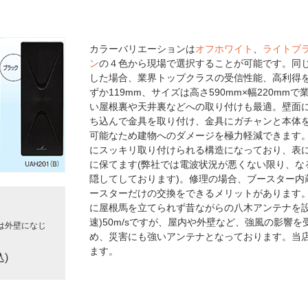
カラーバリエーションは
オフホワイト
、
ライトブ
ン
の４色から現場で選択することが可能です。同じ
した場合、業界トップクラスの受信性能、高利得を
ずか119mm、サイズは高さ590mm×幅220m
い屋根裏や天井裏などへの取り付けも最適。壁面
ち込んで金具を取り付け、金具にガチャンと本体
可能なため建物へのダメージを極力軽減できます。
にスッキリ取り付けられる構造になっており、表
に保てます(弊社では電波状況が悪くない限り、な
隠してしております)。修理の場合、ブースター内
ースターだけの交換をできるメリットがあります
に屋根馬を立てられず昔ながらの八木アンテナを設
速)50m/sですが、屋内や外壁など、強風の影響
は外壁になじ
め、災害にも強いアンテナとなっております。当
ます。
込)