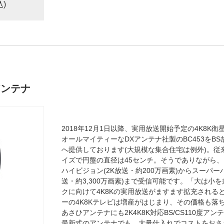
込)
度アンテナ
2018年12月1日以降、実用放送開始予定の4K8K衛
オールマイティーなDXアンテナ社製のBC453をB
へ提供しております(大規模な集合住宅は例外)。従来の
イズで円盤の直径は45センチ。そうでありながら
ハイビジョン(2K放送・約200万画素)からスーパー
送・約3,300万画素)まで受信可能です。「大は小
クに向けて4K8Kの実用放送がますます拡充される
ーの4K8Kテレビは増産がはじまり、その価格も落
あさひアンテナにも2K4K8K対応BS/CS110度
最新式のアンテナでも、大量仕入れでコストをおさ