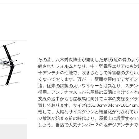
その昔、八木秀次博士が発明した形状(魚の骨のよ
練されたフォルムとなり、中・弱電界エリアにも対応
子アンテナの性能で、吹きさらしで障害物の少ない
くなっております。万が一、壁面や屋内でデザイン
適。従来の鉄製の太いワイヤーとは異なり、ステン
採用。アンテナマストから屋根の四隅に向けて４本
支線の途中からも屋根馬に向けて４本の支線をバラ
置しております。サイズは51.8cm×34cm×101.
較して、大幅なサイズダウンと軽量化がなされています
ジ放送が始まる前の時代より、屋根上に設置するア
しょう。当店で人気ナンバー２の地デジアンテナで