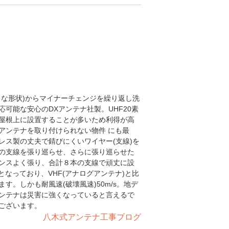
うな形状)からマイナーチェンジを繰り返し洗
可能な安心のDXアンテナ社製。UHF20素
屋根上に設置することが多いため利得が高
アンテナを取り付けられない物件 にも最
レス製の丈夫で錆びにくいワイヤー(支線)を
の支線を張り巡らせ、さらに張り巡らせた
ンスよく張り、合計８本の支線で頑丈に設
4cmとなっており、VHF(アナログアンテナ)と比
。しかも耐風速(破壊風速)50m/s。地デ
ンテナは災害に強くなっていると言えるで
ございます。
八木式アンテナ工事ブログ