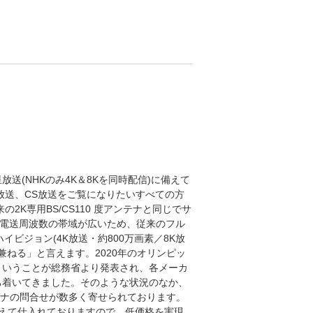
星放送(NHKのみ4K＆8Kを同時配信)に備えて
S放送、CS放送をご覧になりたいすべての方
2K専用BS/CS110 度アンテナと同じでサ
、電送周波数の帯域が広いため、従来のフル
ハイビジョン(4K放送・約800万画素／8K放
を兼ねる」と言えます。2020年のオリンピッ
ということが総務省より発表され、各メーカ
ち着いてきました。そのような状況のなか、
アンテナの問合せが数多く寄せられております。
えて仕入れておりますので、低価格を実現