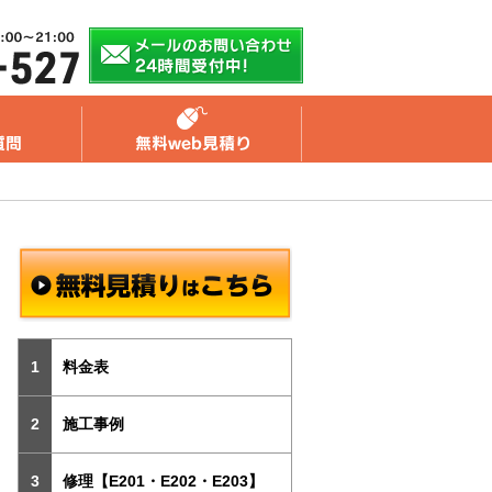
料金表
施工事例
修理【E201・E202・E203】