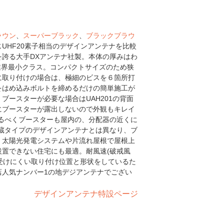
ラウン
、
スーパーブラック
、
ブラックブラウ
UHF20素子相当のデザインアンテナを比較
誇る大手DXアンテナ社製。本体の厚みはわ
mで業界最小クラス。コンパクトサイズのため狭
に取り付けの場合は、極細のビスを６箇所打
をはめ込みボルトを締めるだけの簡単施工が
ブースターが必要な場合はUAH201の背面
にブースターが露出しないので外観もキレイ
るべくブースターも屋内の、分配器の近くに
蔵タイプのデザインアンテナとは異なり、ブ
。太陽光発電システムや片流れ屋根で屋根上
置できない住宅にも最適。耐風速(破戒風
を受けにくい取り付け位置と形状をしているた
店人気ナンバー1の地デジアンテナでござい
デザインアンテナ特設ページ