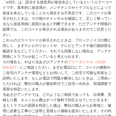
「e203」は、該当する放送局が放送休止しているというエラーコー
ドです。基本的に放送局が、メンテナンスやトラブルなどによって
放送を休止していることから発生する不具合です。このコードが表
示されたときは、その他のチャンネルを確認して、正しく映ってい
るなら放送局側に原因があると判断できます。ただアンテナ関係の
故障でも、このコードが表示される場合がありますのでご注意くだ
さい。
これらのエラーコードが表示されたときは、ブロックノイズの際と
同じく、まずテレビのリセットや、テレビとアンテナ線の接続部を
確認するなどしてください。それでも回復しない場合は、アンテナ
関係にトラブルが起こっていると考えられます。
その場合も、やはり当あさひアンテナの
フリーダイヤル（0120-
540-527）
にご相談ください。まずお電話口にて、コードの種類や
ご自宅のアンテナ環境などとお伺いして、ご自宅で可能な対策をご
説明いたします。もしお電話で問題が解決しないときは、ご用命い
ただければ、弊社の職人が最短即日でご自宅へ出向き、現場調査で
原因を特定いたします。
当あさひアンテナでは、どのようなご相談であっても、出張費、見
積もり費、キャンセル費はすべて無料で対応させていただきます。
またトラブルの原因を特定した後は、弊社の職人からお客様に、修
理に必要な工事のご説明と見積もり価格を提示いたします。その内