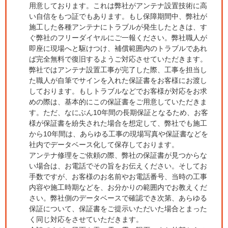
用意しております。これは弊社がアンテナ設置技術に高
い自信をもつ証でもあります。もし保障期間中、弊社が
施工した各種アンテナにトラブルが発生したときは、す
ぐ弊社のフリーダイヤルにご一報ください。弊社職人が
即座に現場へと駆けつけ、補償範囲内のトラブルであれ
ば完全無料で復旧するようご対応させていただきます。
弊社ではアンテナ設置工事が完了した際、工事を担当し
た職人が自筆でサインを入れた保証書をお客様にお渡し
しております。もしトラブルなどでお客様が対応をお求
めの際は、基本的にこの保証書をご用意していただきま
す。ただ、なにぶん10年間の長期保証となるため、お客
様が保証書を紛失された場合を想定して、弊社でも施工
から10年間は、あらゆる工事の現場写真や保証書などを
社内でデータベース化して保存しております。
アンテナ修理をご依頼の際、弊社の保証書が見つからな
い場合は、お電話でその旨をお伝えください。そしてお
手数ですが、お客様のお名前やお電話番号、当時の工事
内容や施工時期などを、お分かりの範囲内でお教えくだ
さい。弊社側のデータベースで確認でき次第、あらゆる
保証について、保証書をご提示いただいた場合とまった
く同じ対応をさせていただきます。