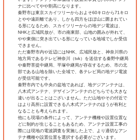
ナに比べてやや割高になります。
秦野市は東京スカイツリーからおよそ60キロから71キロ
とやや遠距離であり、しかも四方をほぼ山に囲まれてい
る形になるため、スカイツリーからの地デジ電波は、
NHKと広域民放が、市の南東部、山地の囲みが外れて、
やや東側に突き出ている形になっている地域でしか受信
できません。
ただ秦野市内や近辺にはNHK、広域民放と、神奈川県の
地方局であるテレビ神奈川（tvk）を送信する秦野中継局
や秦野菩提中継局、平塚中継局が存在するため、市の北
部である山地を除いた全域で、各テレビ局の地デジ電波
が受信可能です。
秦野市内でも中央の盆地であれば、地デジアンテナは、
八木式アンテナ、デザインアンテナのどちらでも大きな
違いが出ることはございません。ただ山地やその付近で
はより高所に設置できる八木式アンテナのほうが有利と
なることも考えられます。
他にも現場の条件によって、アンテナ機種や設置位置な
どに制約が生じることもあるため、アンテナ設置工事の
際には現地の電波調査を実施した上で、より適切なアン
テナ機種や設置位置を選択する必要がございます。