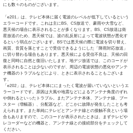
にも数々のものがございます。
「e201」は、テレビ本体に届く電波のレベルが低下しているという
エラーコードです。これは主にBS、CS放送で、豪雨や大雪など、
悪天候の場合に表示されることが多くなります。BS、CS放送は衛
星放送のため、悪天候では、波の乱反射によって電波状態が悪化す
るという弱点がございます。BSでは悪天候の際に電波を切り替え、
画質、音質を落とすことで受信できるようにした「降雨対応放送」
に切り替わる場合もあります。悪天候による受信不良は、天候の回
復と同時に自然と復旧いたします。地デジ放送では、このコードが
表示されることは少ないのですが、周辺の電波状態の悪化やアンテ
ナ機器のトラブルなどにより、ときに表示されることもございま
す。
「e202」は、テレビ本体ににまったく電波が届いていないというエ
ラーコードです。原因は大風や地震などによるアンテナ角度のずれ
や倒れるといったトラブル。またアンテナ本体、アンテナ線、ブー
スター（増幅器）、分配器など、どこかに故障が発生したことも考
えられます。また単純にテレビとアンテナ線との接触不良という場
合もありますので、このコードが表示されたときは、まずテレビや
レコーダーなどの機器と、アンテナ線との接続部分をチェックして
ください。