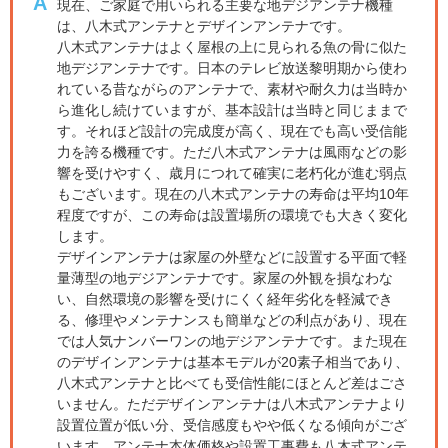
A
現在、ご家庭で用いられる主要な地デジアンテナ機種
は、八木式アンテナとデザインアンテナです。
八木式アンテナはよく屋根の上に見られる魚の骨に似た
地デジアンテナです。日本のテレビ放送黎明期から使わ
れている昔ながらのアンテナで、素材や耐久力は当時か
ら進化し続けていますが、基本設計は当時と同じままで
す。それほど設計の完成度が高く、現在でも高い受信能
力を誇る機種です。ただ八木式アンテナは風雨などの影
響を受けやすく、歳月につれて確実に老朽化が進む弱点
もございます。現在の八木式アンテナの寿命は平均10年
程度ですが、この寿命は設置場所の環境でも大きく変化
します。
デザインアンテナは家屋の外壁などに設置する平面で軽
量薄型の地デジアンテナです。家屋の外観を損なわな
い、自然環境の影響を受けにくく経年劣化を軽減でき
る、修理やメンテナンスも簡単などの利点があり、現在
では人気ナンバーワンの地デジアンテナです。また現在
のデザインアンテナは基本モデルが20素子相当であり、
八木式アンテナと比べても受信性能にほとんど差はごさ
いません。ただデザインアンテナは八木式アンテナより
設置位置が低い分、受信感度もやや低くなる傾向がござ
います。アンテナ本体価格や設置工事費も八木式アンテ