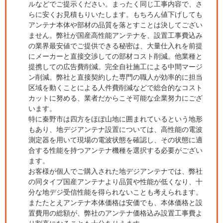
ルなどでご提示ください。まったく同じ工事内容で、さ
らに安くお見積もりいたします。もちろん値下げしても
アンテナ本体や部材の品質を落とすことは決してござい
ません。弊社が国産高性能アンテナを、設置工事費込み
の業界最安値でご提供できる秘密は、大量仕入れを前提
にメーカーと直接交渉しての部材コスト削減。他業種と
提携しての広告費削減。完全自社施工による中間マージ
ン削減。弊社と直接契約した専門の職人が効率的に担当
区域を動くことによる人件費削減などで総合的なコスト
カットに努める、業者だからこそ可能な企業努力にござ
います。
特に秦野市は四方をほぼ山地に囲まれているという地形
もあり、地デジアンテナ設置については、高性能の電波
測定器を用いて現場の電波状態を確認し、その状態に適
合する性能を持つアンテナ機種を選択する必要がござい
ます。
お客様が個人でご購入された地デジアンテナでは、弊社
の同タイプ国産アンテナより品質や性能が低くなり、十
分な地デジ受信性能を得られないことも考えられます。
またたとえアンテナ本体価格は安価でも、本体価格と設
置費用の総額が、弊社のアンテナ価格込み設置工事費よ