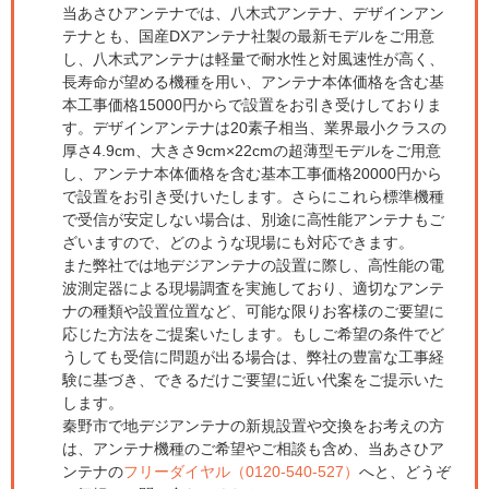
当あさひアンテナでは、八木式アンテナ、デザインアン
テナとも、国産DXアンテナ社製の最新モデルをご用意
し、八木式アンテナは軽量で耐水性と対風速性が高く、
長寿命が望める機種を用い、アンテナ本体価格を含む基
本工事価格15000円からで設置をお引き受けしておりま
す。デザインアンテナは20素子相当、業界最小クラスの
厚さ4.9cm、大きさ9cm×22cmの超薄型モデルをご用意
し、アンテナ本体価格を含む基本工事価格20000円から
で設置をお引き受けいたします。さらにこれら標準機種
で受信が安定しない場合は、別途に高性能アンテナもご
ざいますので、どのような現場にも対応できます。
また弊社では地デジアンテナの設置に際し、高性能の電
波測定器による現場調査を実施しており、適切なアンテ
ナの種類や設置位置など、可能な限りお客様のご要望に
応じた方法をご提案いたします。もしご希望の条件でど
うしても受信に問題が出る場合は、弊社の豊富な工事経
験に基づき、できるだけご要望に近い代案をご提示いた
します。
秦野市で地デジアンテナの新規設置や交換をお考えの方
は、アンテナ機種のご希望やご相談も含め、当あさひア
ンテナの
フリーダイヤル（0120-540-527）
へと、どうぞ