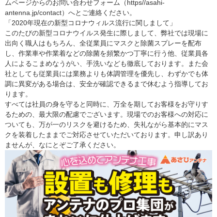
ムページからのお問い合わせフォーム（https//asahi-
antenna.jp/contact）へとご連絡ください。
「2020年現在の新型コロナウィルス流行に関しまして」
このたびの新型コロナウイルス発生に際しまして、弊社では現場に
出向く職人はもちろん、全従業員にマスクと除菌スプレーを配布
し、作業車や作業着などの除菌を頻繁かつ丁寧に行う他、従業員各
人によるこまめなうがい、手洗いなども徹底しております。また会
社としても従業員には業務よりも体調管理を優先し、わずかでも体
調に異変がある場合は、安全が確認できるまで休むよう指導してお
ります。
すべては社員の身を守ると同時に、万全を期してお客様をお守りす
るための、最大限の配慮でございます。現場でのお客様への対応に
ついても、万が一のリスクを避けるため、失礼ながら基本的にマス
クを装着したままでご対応させていただいております。申し訳あり
ませんが、なにとぞご了承ください。