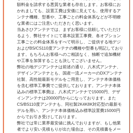
額料金を請求する悪質な業者も存在します。お客様にお
かれましても、設置工費は安価に見えても、使用するア
ンテナ機種、型番や、工事ごとの料金体系などが不明瞭
な業者にはご注意いただきたく思います。
当あさひアンテナでは、まずお客様に信頼していただけ
るよう、弊社サイトにて基本設置工事費、各オプション
工事ごとの料金体系をすべて明示し、ご提供する地デジ
およびBS/CS110度アンテナの機種や型番も明記しており
ます。もちろんお客様へのご相談なく、独断で追加機材
や工事を加算することも決してございません。
弊社の地デジアンテナは前述の通り、八木式アンテナ、
デザインアンテナとも、国産一流メーカーのDXアンテナ
社製、高性能最新モデルをご用意し、アンテナ本体価格
を含む標準工事費でご提供しております。アンテナ本体
込みの標準工事費は、八木式アンテナで15000円、デザ
インアンテナは20000円からになっております。また
CS/BS110度アンテナも、同社製2K4K8K対応型の最新モ
デルを用い、アンテナ本体価格込み標準設置費15000円
からでお引き受けしております。
弊社では常に業界最安値に挑んでおりますが、もし他業
者でより安い見積もりが出た場合は、その見積書をメー