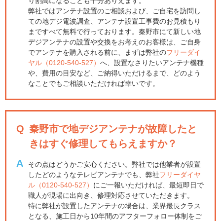
り割高になることも十分ありえます。
弊社ではアンテナ設置のご相談および、ご自宅を訪問し
ての地デジ電波調査、アンテナ設置工事費のお見積もり
まですべて無料で行っております。秦野市にて新しい地
デジアンテナの設置や交換をお考えのお客様は、ご自身
でアンテナを購入される前に、まずは弊社の
フリーダイ
ヤル（0120-540-527）
へ、設置なさりたいアンテナ機種
や、費用の目安など、ご納得いただけるまで、どのよう
なことでもご相談いただければ幸いです。
Q
秦野市で地デジアンテナが故障したと
きはすぐ修理してもらえますか？
A
その点はどうかご安心ください。弊社では他業者が設置
したどのようなテレビアンテナでも、弊社
フリーダイヤ
ル（0120-540-527）
にご一報いただければ、最短即日で
職人が現場に出向き、修理対応させていただきます。
特に弊社が設置したアンテナの場合は、業界最長クラス
となる、施工日から10年間のアフターフォロー体制をご