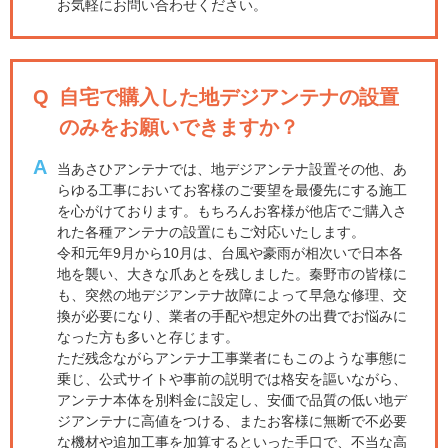
お気軽にお問い合わせください。
Q
自宅で購入した地デジアンテナの設置
のみをお願いできますか？
A
当あさひアンテナでは、地デジアンテナ設置その他、あ
らゆる工事においてお客様のご要望を最優先にする施工
を心がけております。もちろんお客様が他店でご購入さ
れた各種アンテナの設置にもご対応いたします。
令和元年9月から10月は、台風や豪雨が相次いで日本各
地を襲い、大きな爪あとを残しました。秦野市の皆様に
も、突然の地デジアンテナ故障によって早急な修理、交
換が必要になり、業者の手配や想定外の出費でお悩みに
なった方も多いと存じます。
ただ残念ながらアンテナ工事業者にもこのような事態に
乗じ、公式サイトや事前の説明では格安を謳いながら、
アンテナ本体を別料金に設定し、安価で品質の低い地デ
ジアンテナに高値をつける、またお客様に無断で不必要
な機材や追加工事を加算するといった手口で、不当な高