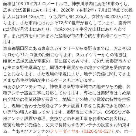
面積は103.76平方キロメートルで、神奈川県内にある19市のうち、
広さでは5番目にあたります。2020年（令和2年）7月1日時点での推
計人口は164,425人で、うち男性が84,225人、女性が80,200人にな
ります。また市内にはおよそ72,610世帯が暮らしています。秦野市
は北側が丹沢山にあたり、市域のおよそ半分が山林にあたる市で
す。また四方を山に囲まれた盆地が市の中心的な市街地になってい
ます。
東京都隅田区にある東京スカイツリーから秦野市までは、およそ60
キロから71キロ強の距離になります。スカイツリーからの電波は、
NHKと広域民放が南東の一部に届くのみです。そのため秦野市内で
は主に秦野中継局など、周辺の中継局からの地デジ電波を受信する
ことになります。また現場の環境により、地デジ受信に関してさま
ざまな条件や制約が生じるケースもございます。
当あさひアンテナでは、神奈川県秦野市全域での地デジその他、各
種アンテナ設置工事に対応しております。弊社には秦野市はじめ県
内全域での作業経験が豊富で、地域ごとの地デジ電波の特性を把握
し、現場に合わせた最適なアンテナ設置工事をご提案できる腕のい
い専門の職人が揃っております。秦野市にて地デジ、CS/BSなど各
種アンテナ設置や修理、交換などの各種工事をお求めのお客様は、
確実な地デジ受信と、丈夫で長持ちするアンテナの設置をお約束す
る、当あさひアンテナの
フリーダイヤル（0120-540-527）
か、ホー